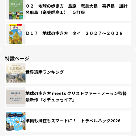
０２ 地球の歩き方 島旅 奄美大島 喜界島 加計
呂麻島（奄美群島１） ５訂版
Ｄ１７ 地球の歩き方 タイ ２０２７～２０２８
特設ページ
世界遺産ランキング
地球の歩き方 meets クリストファー・ノーラン監督
最新作『オデュッセイア』
準備も滞在もスマートに！ トラベルハック2026