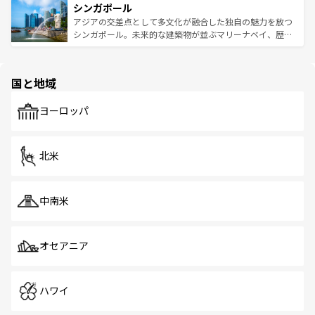
参照してほしい。
シンガポール
激する。気候は一年中温暖で、どの季節にも異なる楽しみ
み、どこを訪れても感動するはず。観光スポットが密集し
が待っている。親しみやすいタイの人々、仏教を中心とし
ており、効率よく見どころを回れるのも魅力。息をのむよ
アジアの交差点として多文化が融合した独自の魅力を放つ
た文化、そして多様な観光資源が、訪れる旅人を魅了し続
うな絶景から文化的な体験まで、香港を存分に楽しみ尽く
シンガポール。未来的な建築物が並ぶマリーナベイ、歴史
ける。 なお、新着のタイ情報は
コンテンツ一覧
を参照して
そう。 なお、新着の香港情報は
コンテンツ一覧
を参照して
と伝統を感じられるエスニックタウン、多数の緑豊かな公
ほしい。
ほしい。
園や自然保護区など、自然が調和した近代的な景観と文化
の多様性あふれるカラフルな町は、どこを歩いても新しい
国と地域
発見がある。さらに、治安のよさや充実した公共交通機関
も、旅行者にとっては魅力的なポイント。グルメも豊富
で、ホーカーズは地元の風情を楽しめる外せないスポット
ヨーロッパ
だ。訪れる人を飽きさせないシンガポールで、多様な魅力
を体感しよう。 なお、新着のシンガポール情報は
コンテン
ツ一覧
を参照してほしい。
北米
中南米
オセアニア
ハワイ