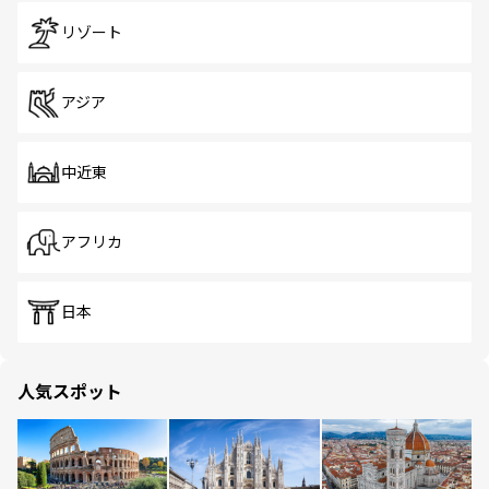
リゾート
アジア
中近東
アフリカ
日本
人気スポット