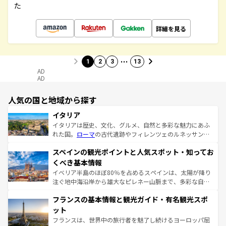
た
詳細を見る
…
1
2
3
13
AD
AD
人気の国と地域から探す
イタリア
イタリアは歴史、文化、グルメ、自然と多彩な魅力にあふ
れた国。
ローマ
の古代遺跡やフィレンツェのルネッサンス
美術、ヴェネツィアの運河など、歴史あるスポットはもち
スペインの観光ポイントと人気スポット・知ってお
ろん、トスカーナの美しい田園風景やアマルフィ海岸の絶
景など、自然景観も見逃せない。観光の合間には、本場の
くべき基本情報
ピザやパスタなど、絶品のイタリア料理を堪能することも
イベリア半島のほぼ80％を占めるスペインは、太陽が降り
できる。朝目覚めてから夜眠るまで、すべての瞬間を楽し
注ぐ地中海沿岸から雄大なピレネー山脈まで、多彩な自然
ませてくれるイタリアで、忘れられない旅をしてみよう！
と文化が詰まったヨーロッパ屈指の旅行先だ。多様な地域
なお、新着のイタリア情報は
コンテンツ一覧
を参照してほ
フランスの基本情報と観光ガイド・有名観光スポ
文化が根付くこの国では、情熱的なフラメンコ、熱気あふ
しい。
れる闘牛、そして美味しいタパスが生活の一部となってい
ット
る。首都マドリードの洗練された雰囲気や、バルセロナの
フランスは、世界中の旅行者を魅了し続けるヨーロッパ屈