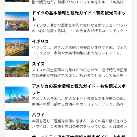
アートに溢れた街角から、地方では古代ローマ遺跡や中世
指の観光地だ。首都パリのエッフェル塔やルーブル美術館
の城塞都市、穏やかなビーチリゾートまで多彩な表情を見
といった象徴的なスポットから、田舎町の古風な美しさま
せる。地方によって風土や気候が異なるスペインはその個
ドイツの基本情報と観光ガイド・有名観光スポッ
で、幅広い魅力が詰まっている。華麗な宮殿、歴史的な大
性で訪れる人を魅了する。 なお、新着のスペイン情報は
コ
聖堂、美しいビーチ、そして豊かな自然が、訪れる者を心
ト
ンテンツ一覧
を参照してほしい。
から魅了する。また、フランスは美食の国としても知ら
ドイツは、豊かな歴史と多彩な文化が交差するヨーロッパ
れ、フランス料理はユネスコ無形文化遺産にも登録されて
の中心に位置する国。中世の街並みが残るロマンチック街
いる。シャンパンの発祥地であるランス、プロヴァンスの
道から、未来を先取りするようなモダンな都市まで多様な
香り高いラベンダー畑など、多彩な楽しみ方が可能だ。さ
イギリス
顔を持つこの国は、どこを歩いても飽きることがない。ベ
らに、パリ以外の地域にも魅力が溢れており、どの街角に
ルリンの文化的活気、バイエルン州のアルプスの絶景、そ
イギリスは、古きよき伝統と最先端が共存する国。ウェス
も豊かな歴史と文化が息づいている。パリ以外の個性あふ
してライン川沿いのワイン畑といった風景は必見。ビール
トミンスター寺院や大英博物館のようなランドマーク、歴
れる地方に足を運ぶとそれぞれで全く異なる文化を体験で
とソーセージを味わいながら地元の人と過ごす楽しい時間
史ある大学都市、美しい丘陵地帯や牧歌的な風景など、エ
きるだろう。 なお、新着のフランス情報は
コンテンツ一覧
スイス
は、お酒好きな人にはぜひ体験してほしい。 なお、新着の
リアごとに異なる魅力がある。また、優雅なアフタヌーン
を参照してほしい。
ドイツ情報は
コンテンツ一覧
を参照してほしい。
ティー、ビール好きにはたまらない英国パブ、サッカー観
スイスの国土面積は九州ほどの広さだが、運行時刻が正確
戦など、本場だからこそできる体験も豊富。イギリスを旅
な交通網が整備されており、初心者でも安心して個人旅行
して楽しみつくそう。 なお、新着のイギリス情報は
コンテ
を楽しめる。日本同様に時刻表どおりの旅が可能だ。中世
アメリカの基本情報と観光ガイド・有名観光スポ
ンツ一覧
を参照してほしい。
の建物がそのまま残る町や、スイスならではのユニークな
博物館もあり、アルプス観光だけでなく町歩きも満喫する
ット
ことができる。国民の所得が高いため物価も高いが、旅行
アメリカ合衆国は、広大な土地と多様な文化が魅力の国。
者向けの交通パス提供のサービスもあり、うまく活用すれ
東海岸の都市部から西海岸のカリフォルニアまで、訪れる
ば市内交通費無料で観光を楽しむこともできる。 なお、新
場所ごとに異なる風景と体験が待っている。ニューヨーク
着のスイス情報は
コンテンツ一覧
を参照してほしい。
ハワイ
のような巨大都市は、観光、ショッピング、エンターテイ
ンメントが詰まった刺激的なスポットだ。一方、アメリカ
年間を通じて温暖な気候に恵まれ、多くの島で構成される
西部には大自然が広がり、グランドキャニオンやイエロー
ハワイは、どの島も独自の魅力をもっている。大自然の神
ストーン国立公園といった絶景が堪能できる。さらに、南
秘を感じたいなら、火山が生み出した壮大な景観を誇るハ
部のニューオーリンズでは、音楽と美食が融合した独特の