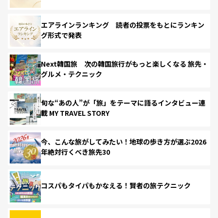
エアラインランキング 読者の投票をもとにランキン
グ形式で発表
Next韓国旅 次の韓国旅行がもっと楽しくなる 旅先・
グルメ・テクニック
旬な“あの人”が「旅」をテーマに語るインタビュー連
載 MY TRAVEL STORY
今、こんな旅がしてみたい！地球の歩き方が選ぶ2026
年絶対行くべき旅先30
コスパもタイパもかなえる！賢者の旅テクニック