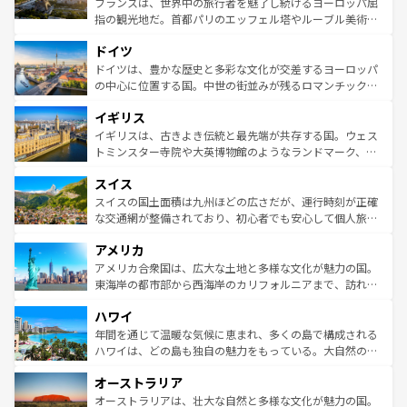
フランスは、世界中の旅行者を魅了し続けるヨーロッパ屈
アートに溢れた街角から、地方では古代ローマ遺跡や中世
指の観光地だ。首都パリのエッフェル塔やルーブル美術館
の城塞都市、穏やかなビーチリゾートまで多彩な表情を見
といった象徴的なスポットから、田舎町の古風な美しさま
せる。地方によって風土や気候が異なるスペインはその個
ドイツ
で、幅広い魅力が詰まっている。華麗な宮殿、歴史的な大
性で訪れる人を魅了する。 なお、新着のスペイン情報は
コ
聖堂、美しいビーチ、そして豊かな自然が、訪れる者を心
ドイツは、豊かな歴史と多彩な文化が交差するヨーロッパ
ンテンツ一覧
を参照してほしい。
から魅了する。また、フランスは美食の国としても知ら
の中心に位置する国。中世の街並みが残るロマンチック街
れ、フランス料理はユネスコ無形文化遺産にも登録されて
道から、未来を先取りするようなモダンな都市まで多様な
イギリス
いる。シャンパンの発祥地であるランス、プロヴァンスの
顔を持つこの国は、どこを歩いても飽きることがない。ベ
香り高いラベンダー畑など、多彩な楽しみ方が可能だ。さ
ルリンの文化的活気、バイエルン州のアルプスの絶景、そ
イギリスは、古きよき伝統と最先端が共存する国。ウェス
らに、パリ以外の地域にも魅力が溢れており、どの街角に
してライン川沿いのワイン畑といった風景は必見。ビール
トミンスター寺院や大英博物館のようなランドマーク、歴
も豊かな歴史と文化が息づいている。パリ以外の個性あふ
とソーセージを味わいながら地元の人と過ごす楽しい時間
史ある大学都市、美しい丘陵地帯や牧歌的な風景など、エ
れる地方に足を運ぶとそれぞれで全く異なる文化を体験で
スイス
は、お酒好きな人にはぜひ体験してほしい。 なお、新着の
リアごとに異なる魅力がある。また、優雅なアフタヌーン
きるだろう。 なお、新着のフランス情報は
コンテンツ一覧
ドイツ情報は
コンテンツ一覧
を参照してほしい。
ティー、ビール好きにはたまらない英国パブ、サッカー観
スイスの国土面積は九州ほどの広さだが、運行時刻が正確
を参照してほしい。
戦など、本場だからこそできる体験も豊富。イギリスを旅
な交通網が整備されており、初心者でも安心して個人旅行
して楽しみつくそう。 なお、新着のイギリス情報は
コンテ
を楽しめる。日本同様に時刻表どおりの旅が可能だ。中世
アメリカ
ンツ一覧
を参照してほしい。
の建物がそのまま残る町や、スイスならではのユニークな
博物館もあり、アルプス観光だけでなく町歩きも満喫する
アメリカ合衆国は、広大な土地と多様な文化が魅力の国。
ことができる。国民の所得が高いため物価も高いが、旅行
東海岸の都市部から西海岸のカリフォルニアまで、訪れる
者向けの交通パス提供のサービスもあり、うまく活用すれ
場所ごとに異なる風景と体験が待っている。ニューヨーク
ハワイ
ば市内交通費無料で観光を楽しむこともできる。 なお、新
のような巨大都市は、観光、ショッピング、エンターテイ
着のスイス情報は
コンテンツ一覧
を参照してほしい。
ンメントが詰まった刺激的なスポットだ。一方、アメリカ
年間を通じて温暖な気候に恵まれ、多くの島で構成される
西部には大自然が広がり、グランドキャニオンやイエロー
ハワイは、どの島も独自の魅力をもっている。大自然の神
ストーン国立公園といった絶景が堪能できる。さらに、南
秘を感じたいなら、火山が生み出した壮大な景観を誇るハ
オーストラリア
部のニューオーリンズでは、音楽と美食が融合した独特の
ワイ島は見逃せない。また、定番の観光地といえばオアフ
文化が魅力。旅行者はアメリカの各地域で異なる魅力を楽
島だが、静かな自然を求めるならマウイ島やカウアイ島が
オーストラリアは、壮大な自然と多様な文化が魅力の国。