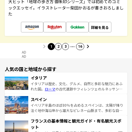
大ヒット「地球の歩き方 御朱印シリーズ」では初めてのコミ
ックエッセイ。イラストレーター柴田かおるが書きおろしまし
た
詳細を見る
…
1
2
3
16
AD
AD
人気の国と地域から探す
イタリア
イタリアは歴史、文化、グルメ、自然と多彩な魅力にあふ
れた国。
ローマ
の古代遺跡やフィレンツェのルネッサンス
美術、ヴェネツィアの運河など、歴史あるスポットはもち
スペイン
ろん、トスカーナの美しい田園風景やアマルフィ海岸の絶
景など、自然景観も見逃せない。観光の合間には、本場の
イベリア半島のほぼ80％を占めるスペインは、太陽が降り
ピザやパスタなど、絶品のイタリア料理を堪能することも
注ぐ地中海沿岸から雄大なピレネー山脈まで、多彩な自然
できる。朝目覚めてから夜眠るまで、すべての瞬間を楽し
と文化が詰まったヨーロッパ屈指の旅行先だ。多様な地域
フランスの基本情報と観光ガイド・有名観光スポ
ませてくれるイタリアで、忘れられない旅をしてみよう！
文化が根付くこの国では、情熱的なフラメンコ、熱気あふ
なお、新着のイタリア情報は
コンテンツ一覧
を参照してほ
れる闘牛、そして美味しいタパスが生活の一部となってい
ット
しい。
る。首都マドリードの洗練された雰囲気や、バルセロナの