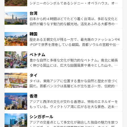
しみながら、その多様性と豊かな歴史を感じることができ
おすすめ。エメラルドグリーンに輝く海をはじめ、豊かな
シドニーのシンボルであるシドニー・オペラハウス、オー
るだろう。車でのロードトリップや列車の旅も、アメリカ
文化や歴史が息づいている。「アロハスピリット」と呼ば
ストラリア東海岸北部に広がる大サンゴ礁地帯グレートバ
ならではの贅沢な旅のスタイルだ。 なお、新着のアメリカ
台湾
れるおもてなしの心で訪れる人々を迎えてくれるハワイの
リアリーフや大陸中央部にそびえるウルル（エアーズロッ
情報は
コンテンツ一覧
を参照してほしい。
人々、おいしいローカルフードやハワイアンミュージッ
ク）、タスマニアの美しい原生林やケアンズの熱帯雨林な
日本から約４時間ほどでたどり着く台湾は、多彩な文化と
ク、伝統的なフラダンスなど、すべてがハワイの魅力を彩
ど、見どころがたくさん。また、カフェやワイン、オージ
自然が織りなす魅力的な観光地。活気あふれる大都市の台
っている。訪れるたびに新しい発見と感動が待っているハ
ービーフなどの食文化も豊かで、美味しいものであふれて
北やノスタルジックな町並みが人気な九份（ジォウフェ
ワイを、存分に味わってほしい。 なお、新着のハワイ情報
韓国
いる。アクティビティも充実しており、サーフィンやダイ
ン）、静ひつな山岳地帯である台湾東部など、都市の喧騒
は
コンテンツ一覧
を参照してほしい。
ビング、ハイキングなど、アウトドア好きにはたまらな
と山間の静けさが共存しており、訪れる人に新しい発見と
歴史ある王朝文化が残る一方で、最先端のファッションやK
い。オーストラリアの多彩な魅力を存分に味わいつくそ
驚きをもたらしてくれる。また、奥深い台湾の食文化も魅
-POPで世界を席巻している韓国。首都ソウルの宮殿や伝統
う。 なお、新着のオーストラリア情報は
コンテンツ一覧
を
力で、夜市などの屋台グルメから高級料理、ヘルシーで美
家屋が並ぶエリアでは韓国の歴史と文化に浸ることがで
参照してほしい。
ベトナム
容にもいいと評判のスイーツなど、バラエティ豊かな料理
き、地方に足を延ばせば四季折々の自然美を楽しむことが
が味わえる。 なお、新着の台湾情報は
コンテンツ一覧
を参
できる。そして、キムチや焼肉、絶品のストリートフード
豊かな自然と多様な文化が魅力的なベトナム。南北に細長
照してほしい。
まで、さまざまな韓国料理が待っている。夜には、韓国な
く伸びる国土には、広大な田園風景や青々とした山々、世
らではのナイトライフも堪能できる。あたたかいホスピタ
界遺産に登録された壮大な自然景観が点在し、都市部では
タイ
リティに包まれながら、韓国の多彩な魅力を心ゆくまで味
急速な発展と共に伝統が息づく。ハノイの古い町並みやホ
わってみてほしい。 なお、新着の韓国情報は
コンテンツ一
ーチミン市のフランス統治時代の建物も、独特の雰囲気を
タイは、東南アジアに位置する豊かな自然と歴史が息づく
覧
を参照してほしい。
醸し出している。また、バラエティの豊かさとおいしさで
国だ。首都バンコクは高層ビルが立ち並ぶ一方、伝統的な
世界中の食通を魅了してやまないベトナム料理も魅力のひ
寺院や市場がいたるところに点在し、古きよき文化と現代
香港
とつ。フォーやバインミー、ベトナムコーヒーなどは、ぜ
の活気が交差している。北部ではチェンマイなどの山岳地
ひ現地で味わいたい。どの地域を訪れてもあたたかい人々
帯で自然と触れ合い、南部ではプーケットやクラビの美し
アジアと西洋の文化が交わる香港は、特有のエネルギーを
が旅行者を迎えてくれるので、きっと忘れられない旅にな
いビーチでリゾート気分を楽しむことができる。タイ料理
もっている。ヴィクトリア湾に広がる壮大な景色、近未来
るはずだ。 なお、新着のベトナム情報は
コンテンツ一覧
を
は世界的に有名で、屋台から高級レストランまで味覚を刺
的なアートスポット、そして歴史と現代が融合した町並
参照してほしい。
シンガポール
激する。気候は一年中温暖で、どの季節にも異なる楽しみ
み、どこを訪れても感動するはず。観光スポットが密集し
が待っている。親しみやすいタイの人々、仏教を中心とし
ており、効率よく見どころを回れるのも魅力。息をのむよ
アジアの交差点として多文化が融合した独自の魅力を放つ
た文化、そして多様な観光資源が、訪れる旅人を魅了し続
うな絶景から文化的な体験まで、香港を存分に楽しみ尽く