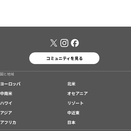
コミュニティを見る
国と地域
ヨーロッパ
北米
中南米
オセアニア
ハワイ
リゾート
アジア
中近東
アフリカ
日本