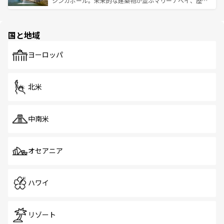
シンガポール。未来的な建築物が並ぶマリーナベイ、歴史
ける。 なお、新着のタイ情報は
コンテンツ一覧
を参照して
そう。 なお、新着の香港情報は
コンテンツ一覧
を参照して
と伝統を感じられるエスニックタウン、多数の緑豊かな公
ほしい。
ほしい。
園や自然保護区など、自然が調和した近代的な景観と文化
の多様性あふれるカラフルな町は、どこを歩いても新しい
国と地域
発見がある。さらに、治安のよさや充実した公共交通機関
も、旅行者にとっては魅力的なポイント。グルメも豊富
で、ホーカーズは地元の風情を楽しめる外せないスポット
ヨーロッパ
だ。訪れる人を飽きさせないシンガポールで、多様な魅力
を体感しよう。 なお、新着のシンガポール情報は
コンテン
ツ一覧
を参照してほしい。
北米
中南米
オセアニア
ハワイ
リゾート