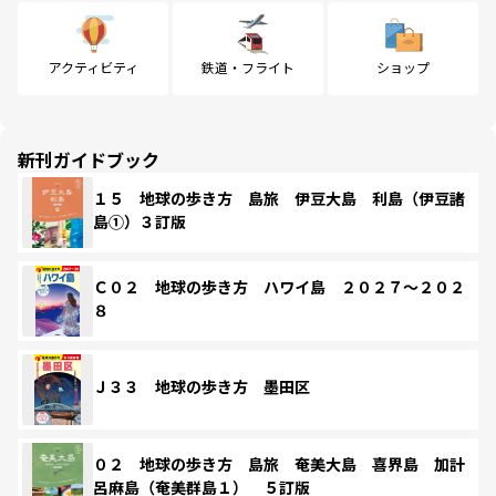
アクティビティ
鉄道・フライト
ショップ
新刊ガイドブック
１５ 地球の歩き方 島旅 伊豆大島 利島（伊豆諸
島①）３訂版
Ｃ０２ 地球の歩き方 ハワイ島 ２０２７～２０２
８
Ｊ３３ 地球の歩き方 墨田区
０２ 地球の歩き方 島旅 奄美大島 喜界島 加計
呂麻島（奄美群島１） ５訂版