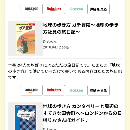
詳細を見る
地球の歩き方 ガチ冒険～地球の歩き
方社員の旅日記～
D-Books
2018.04.12 発売
本書は4人の旅好きによるただの旅日記です。たまたま『地球
の歩き方』で働いているだけで書いてある内容はただの旅日記
です。
詳細を見る
地球の歩き方 カンタベリーと周辺の
すてきな田舎町へ～ロンドンからの日
帰りおさんぽガイド♪
D-Books