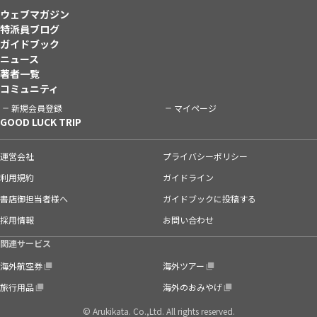
ウェブマガジン
特派員ブログ
ガイドブック
ニュース
著者一覧
コミュニティ
新規会員登録
マイページ
GOOD LUCK TRIP
運営会社
プライバシーポリシー
利用規約
ガイドライン
書店御担当者様へ
ガイドブックに投稿する
採用情報
お問い合わせ
関連サービス
海外航空券
海外ツアー
旅行用品
海外のおみやげ
© Arukikata. Co.,Ltd. All rights reserved.