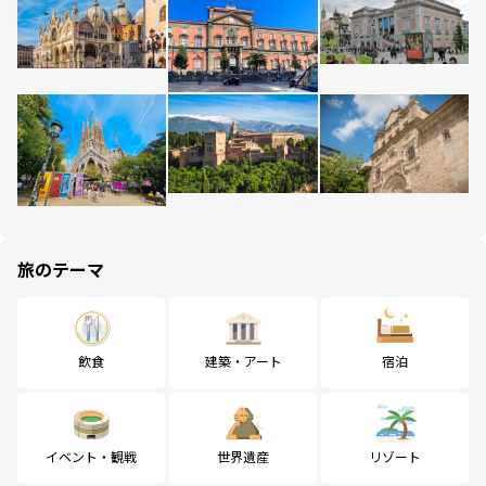
旅のテーマ
飲食
建築・アート
宿泊
イベント・観戦
世界遺産
リゾート