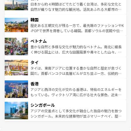
情報は
コンテンツ一覧
を参照してほしい。
人々、おいしいローカルフードやハワイアンミュージッ
ク）、タスマニアの美しい原生林やケアンズの熱帯雨林な
日本から約４時間ほどでたどり着く台湾は、多彩な文化と
ク、伝統的なフラダンスなど、すべてがハワイの魅力を彩
ど、見どころがたくさん。また、カフェやワイン、オージ
自然が織りなす魅力的な観光地。活気あふれる大都市の台
っている。訪れるたびに新しい発見と感動が待っているハ
ービーフなどの食文化も豊かで、美味しいものであふれて
北やノスタルジックな町並みが人気な九份（ジォウフェ
ワイを、存分に味わってほしい。 なお、新着のハワイ情報
韓国
いる。アクティビティも充実しており、サーフィンやダイ
ン）、静ひつな山岳地帯である台湾東部など、都市の喧騒
は
コンテンツ一覧
を参照してほしい。
ビング、ハイキングなど、アウトドア好きにはたまらな
と山間の静けさが共存しており、訪れる人に新しい発見と
歴史ある王朝文化が残る一方で、最先端のファッションやK
い。オーストラリアの多彩な魅力を存分に味わいつくそ
驚きをもたらしてくれる。また、奥深い台湾の食文化も魅
-POPで世界を席巻している韓国。首都ソウルの宮殿や伝統
う。 なお、新着のオーストラリア情報は
コンテンツ一覧
を
力で、夜市などの屋台グルメから高級料理、ヘルシーで美
家屋が並ぶエリアでは韓国の歴史と文化に浸ることがで
参照してほしい。
ベトナム
容にもいいと評判のスイーツなど、バラエティ豊かな料理
き、地方に足を延ばせば四季折々の自然美を楽しむことが
が味わえる。 なお、新着の台湾情報は
コンテンツ一覧
を参
できる。そして、キムチや焼肉、絶品のストリートフード
豊かな自然と多様な文化が魅力的なベトナム。南北に細長
照してほしい。
まで、さまざまな韓国料理が待っている。夜には、韓国な
く伸びる国土には、広大な田園風景や青々とした山々、世
らではのナイトライフも堪能できる。あたたかいホスピタ
界遺産に登録された壮大な自然景観が点在し、都市部では
タイ
リティに包まれながら、韓国の多彩な魅力を心ゆくまで味
急速な発展と共に伝統が息づく。ハノイの古い町並みやホ
わってみてほしい。 なお、新着の韓国情報は
コンテンツ一
ーチミン市のフランス統治時代の建物も、独特の雰囲気を
タイは、東南アジアに位置する豊かな自然と歴史が息づく
覧
を参照してほしい。
醸し出している。また、バラエティの豊かさとおいしさで
国だ。首都バンコクは高層ビルが立ち並ぶ一方、伝統的な
世界中の食通を魅了してやまないベトナム料理も魅力のひ
寺院や市場がいたるところに点在し、古きよき文化と現代
香港
とつ。フォーやバインミー、ベトナムコーヒーなどは、ぜ
の活気が交差している。北部ではチェンマイなどの山岳地
ひ現地で味わいたい。どの地域を訪れてもあたたかい人々
帯で自然と触れ合い、南部ではプーケットやクラビの美し
アジアと西洋の文化が交わる香港は、特有のエネルギーを
が旅行者を迎えてくれるので、きっと忘れられない旅にな
いビーチでリゾート気分を楽しむことができる。タイ料理
もっている。ヴィクトリア湾に広がる壮大な景色、近未来
るはずだ。 なお、新着のベトナム情報は
コンテンツ一覧
を
は世界的に有名で、屋台から高級レストランまで味覚を刺
的なアートスポット、そして歴史と現代が融合した町並
参照してほしい。
シンガポール
激する。気候は一年中温暖で、どの季節にも異なる楽しみ
み、どこを訪れても感動するはず。観光スポットが密集し
が待っている。親しみやすいタイの人々、仏教を中心とし
ており、効率よく見どころを回れるのも魅力。息をのむよ
アジアの交差点として多文化が融合した独自の魅力を放つ
た文化、そして多様な観光資源が、訪れる旅人を魅了し続
うな絶景から文化的な体験まで、香港を存分に楽しみ尽く
シンガポール。未来的な建築物が並ぶマリーナベイ、歴史
ける。 なお、新着のタイ情報は
コンテンツ一覧
を参照して
そう。 なお、新着の香港情報は
コンテンツ一覧
を参照して
と伝統を感じられるエスニックタウン、多数の緑豊かな公
ほしい。
ほしい。
園や自然保護区など、自然が調和した近代的な景観と文化