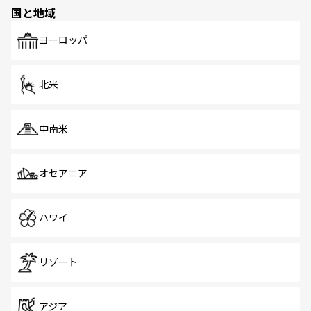
の多様性あふれるカラフルな町は、どこを歩いても新しい
国と地域
発見がある。さらに、治安のよさや充実した公共交通機関
も、旅行者にとっては魅力的なポイント。グルメも豊富
で、ホーカーズは地元の風情を楽しめる外せないスポット
ヨーロッパ
だ。訪れる人を飽きさせないシンガポールで、多様な魅力
を体感しよう。 なお、新着のシンガポール情報は
コンテン
ツ一覧
を参照してほしい。
北米
中南米
オセアニア
ハワイ
リゾート
アジア