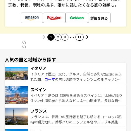
宗教、特長、現地の挨拶、誰かに話したくなる旅の雑学も。
詳細を見る
…
1
2
3
11
AD
AD
人気の国と地域から探す
イタリア
イタリアは歴史、文化、グルメ、自然と多彩な魅力にあふ
れた国。
ローマ
の古代遺跡やフィレンツェのルネッサンス
美術、ヴェネツィアの運河など、歴史あるスポットはもち
スペイン
ろん、トスカーナの美しい田園風景やアマルフィ海岸の絶
景など、自然景観も見逃せない。観光の合間には、本場の
イベリア半島のほぼ80％を占めるスペインは、太陽が降り
ピザやパスタなど、絶品のイタリア料理を堪能することも
注ぐ地中海沿岸から雄大なピレネー山脈まで、多彩な自然
できる。朝目覚めてから夜眠るまで、すべての瞬間を楽し
と文化が詰まったヨーロッパ屈指の旅行先だ。多様な地域
フランス
ませてくれるイタリアで、忘れられない旅をしてみよう！
文化が根付くこの国では、情熱的なフラメンコ、熱気あふ
なお、新着のイタリア情報は
コンテンツ一覧
を参照してほ
れる闘牛、そして美味しいタパスが生活の一部となってい
フランスは、世界中の旅行者を魅了し続けるヨーロッパ屈
しい。
る。首都マドリードの洗練された雰囲気や、バルセロナの
指の観光地だ。首都パリのエッフェル塔やルーブル美術館
アートに溢れた街角から、地方では古代ローマ遺跡や中世
といった象徴的なスポットから、田舎町の古風な美しさま