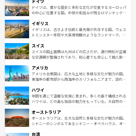
ドイツ
の城塞都市、穏やかなビーチリゾートまで多彩な表情を見
で、幅広い魅力が詰まっている。華麗な宮殿、歴史的な大
せる。地方によって風土や気候が異なるスペインはその個
聖堂、美しいビーチ、そして豊かな自然が、訪れる者を心
ドイツは、豊かな歴史と多彩な文化が交差するヨーロッパ
性で訪れる人を魅了する。 なお、新着のスペイン情報は
コ
から魅了する。また、フランスは美食の国としても知ら
の中心に位置する国。中世の街並みが残るロマンチック街
ンテンツ一覧
を参照してほしい。
れ、フランス料理はユネスコ無形文化遺産にも登録されて
道から、未来を先取りするようなモダンな都市まで多様な
イギリス
いる。シャンパンの発祥地であるランス、プロヴァンスの
顔を持つこの国は、どこを歩いても飽きることがない。ベ
香り高いラベンダー畑など、多彩な楽しみ方が可能だ。さ
ルリンの文化的活気、バイエルン州のアルプスの絶景、そ
イギリスは、古きよき伝統と最先端が共存する国。ウェス
らに、パリ以外の地域にも魅力が溢れており、どの街角に
してライン川沿いのワイン畑といった風景は必見。ビール
トミンスター寺院や大英博物館のようなランドマーク、歴
も豊かな歴史と文化が息づいている。パリ以外の個性あふ
とソーセージを味わいながら地元の人と過ごす楽しい時間
史ある大学都市、美しい丘陵地帯や牧歌的な風景など、エ
れる地方に足を運ぶとそれぞれで全く異なる文化を体験で
スイス
は、お酒好きな人にはぜひ体験してほしい。 なお、新着の
リアごとに異なる魅力がある。また、優雅なアフタヌーン
きるだろう。 なお、新着のフランス情報は
コンテンツ一覧
ドイツ情報は
コンテンツ一覧
を参照してほしい。
ティー、ビール好きにはたまらない英国パブ、サッカー観
スイスの国土面積は九州ほどの広さだが、運行時刻が正確
を参照してほしい。
戦など、本場だからこそできる体験も豊富。イギリスを旅
な交通網が整備されており、初心者でも安心して個人旅行
して楽しみつくそう。 なお、新着のイギリス情報は
コンテ
を楽しめる。日本同様に時刻表どおりの旅が可能だ。中世
アメリカ
ンツ一覧
を参照してほしい。
の建物がそのまま残る町や、スイスならではのユニークな
博物館もあり、アルプス観光だけでなく町歩きも満喫する
アメリカ合衆国は、広大な土地と多様な文化が魅力の国。
ことができる。国民の所得が高いため物価も高いが、旅行
東海岸の都市部から西海岸のカリフォルニアまで、訪れる
者向けの交通パス提供のサービスもあり、うまく活用すれ
場所ごとに異なる風景と体験が待っている。ニューヨーク
ハワイ
ば市内交通費無料で観光を楽しむこともできる。 なお、新
のような巨大都市は、観光、ショッピング、エンターテイ
着のスイス情報は
コンテンツ一覧
を参照してほしい。
ンメントが詰まった刺激的なスポットだ。一方、アメリカ
年間を通じて温暖な気候に恵まれ、多くの島で構成される
西部には大自然が広がり、グランドキャニオンやイエロー
ハワイは、どの島も独自の魅力をもっている。大自然の神
ストーン国立公園といった絶景が堪能できる。さらに、南
秘を感じたいなら、火山が生み出した壮大な景観を誇るハ
オーストラリア
部のニューオーリンズでは、音楽と美食が融合した独特の
ワイ島は見逃せない。また、定番の観光地といえばオアフ
文化が魅力。旅行者はアメリカの各地域で異なる魅力を楽
島だが、静かな自然を求めるならマウイ島やカウアイ島が
オーストラリアは、壮大な自然と多様な文化が魅力の国。
しみながら、その多様性と豊かな歴史を感じることができ
おすすめ。エメラルドグリーンに輝く海をはじめ、豊かな
シドニーのシンボルであるシドニー・オペラハウス、オー
るだろう。車でのロードトリップや列車の旅も、アメリカ
文化や歴史が息づいている。「アロハスピリット」と呼ば
ストラリア東海岸北部に広がる大サンゴ礁地帯グレートバ
ならではの贅沢な旅のスタイルだ。 なお、新着のアメリカ
台湾
れるおもてなしの心で訪れる人々を迎えてくれるハワイの
リアリーフや大陸中央部にそびえるウルル（エアーズロッ