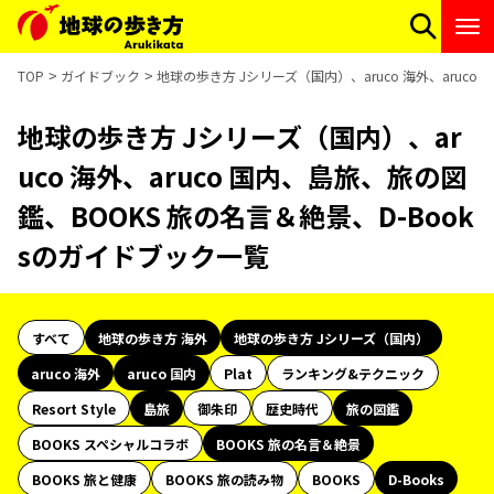
TOP
ガイドブック
地球の歩き方 Jシリーズ（国内）、aruco 海外、aruco
地球の歩き方 Jシリーズ（国内）、ar
uco 海外、aruco 国内、島旅、旅の図
鑑、BOOKS 旅の名言＆絶景、D-Book
sのガイドブック一覧
すべて
地球の歩き方 海外
地球の歩き方 Jシリーズ（国内）
aruco 海外
aruco 国内
Plat
ランキング&テクニック
Resort Style
島旅
御朱印
歴史時代
旅の図鑑
BOOKS スペシャルコラボ
BOOKS 旅の名言＆絶景
BOOKS 旅と健康
BOOKS 旅の読み物
BOOKS
D-Books