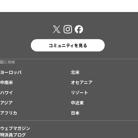
コミュニティを見る
国と地域
ヨーロッパ
北米
中南米
オセアニア
ハワイ
リゾート
アジア
中近東
アフリカ
日本
ウェブマガジン
特派員ブログ