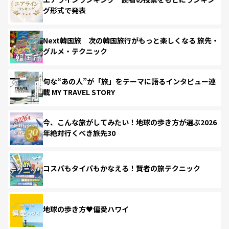
グ形式で発表
Next韓国旅 次の韓国旅行がもっと楽しくなる 旅先・
グルメ・テクニック
旬な“あの人”が「旅」をテーマに語るインタビュー連
載 MY TRAVEL STORY
今、こんな旅がしてみたい！地球の歩き方が選ぶ2026
年絶対行くべき旅先30
コスパもタイパもかなえる！賢者の旅テクニック
地球の歩き方♥偏愛ハワイ