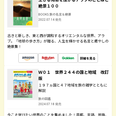
絶景１００
BOOKS 旅の名言＆絶景
2022.07.14 発売
古きと新しき、東と西が調和するオリエンタルな世界、アラ
ブ。「地球の歩き方」が贈る、人生を輝かせる名言と癒やしの
絶景集！
詳細を見る
Ｗ０１ 世界２４４の国と地域 改訂
版
１９７ヵ国と４７地域を旅の雑学とともに
解説
旅の図鑑
2024.07.18 発売
今こそ学びたい世界のことを集めました！首都、言語、民族、