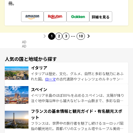
冊。
詳細を見る
…
1
2
3
10
AD
AD
人気の国と地域から探す
イタリア
イタリアは歴史、文化、グルメ、自然と多彩な魅力にあふ
れた国。
ローマ
の古代遺跡やフィレンツェのルネッサンス
美術、ヴェネツィアの運河など、歴史あるスポットはもち
スペイン
ろん、トスカーナの美しい田園風景やアマルフィ海岸の絶
景など、自然景観も見逃せない。観光の合間には、本場の
イベリア半島のほぼ80％を占めるスペインは、太陽が降り
ピザやパスタなど、絶品のイタリア料理を堪能することも
注ぐ地中海沿岸から雄大なピレネー山脈まで、多彩な自然
できる。朝目覚めてから夜眠るまで、すべての瞬間を楽し
と文化が詰まったヨーロッパ屈指の旅行先だ。多様な地域
フランスの基本情報と観光ガイド・有名観光スポ
ませてくれるイタリアで、忘れられない旅をしてみよう！
文化が根付くこの国では、情熱的なフラメンコ、熱気あふ
なお、新着のイタリア情報は
コンテンツ一覧
を参照してほ
れる闘牛、そして美味しいタパスが生活の一部となってい
ット
しい。
る。首都マドリードの洗練された雰囲気や、バルセロナの
フランスは、世界中の旅行者を魅了し続けるヨーロッパ屈
アートに溢れた街角から、地方では古代ローマ遺跡や中世
指の観光地だ。首都パリのエッフェル塔やルーブル美術館
の城塞都市、穏やかなビーチリゾートまで多彩な表情を見