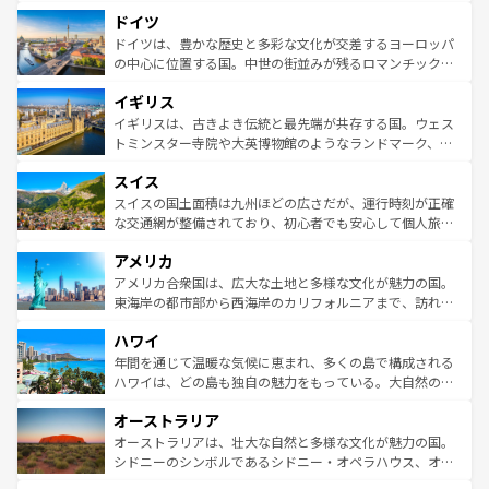
といった象徴的なスポットから、田舎町の古風な美しさま
せる。地方によって風土や気候が異なるスペインはその個
ドイツ
で、幅広い魅力が詰まっている。華麗な宮殿、歴史的な大
性で訪れる人を魅了する。 なお、新着のスペイン情報は
コ
聖堂、美しいビーチ、そして豊かな自然が、訪れる者を心
ドイツは、豊かな歴史と多彩な文化が交差するヨーロッパ
ンテンツ一覧
を参照してほしい。
から魅了する。また、フランスは美食の国としても知ら
の中心に位置する国。中世の街並みが残るロマンチック街
れ、フランス料理はユネスコ無形文化遺産にも登録されて
道から、未来を先取りするようなモダンな都市まで多様な
イギリス
いる。シャンパンの発祥地であるランス、プロヴァンスの
顔を持つこの国は、どこを歩いても飽きることがない。ベ
香り高いラベンダー畑など、多彩な楽しみ方が可能だ。さ
ルリンの文化的活気、バイエルン州のアルプスの絶景、そ
イギリスは、古きよき伝統と最先端が共存する国。ウェス
らに、パリ以外の地域にも魅力が溢れており、どの街角に
してライン川沿いのワイン畑といった風景は必見。ビール
トミンスター寺院や大英博物館のようなランドマーク、歴
も豊かな歴史と文化が息づいている。パリ以外の個性あふ
とソーセージを味わいながら地元の人と過ごす楽しい時間
史ある大学都市、美しい丘陵地帯や牧歌的な風景など、エ
れる地方に足を運ぶとそれぞれで全く異なる文化を体験で
スイス
は、お酒好きな人にはぜひ体験してほしい。 なお、新着の
リアごとに異なる魅力がある。また、優雅なアフタヌーン
きるだろう。 なお、新着のフランス情報は
コンテンツ一覧
ドイツ情報は
コンテンツ一覧
を参照してほしい。
ティー、ビール好きにはたまらない英国パブ、サッカー観
スイスの国土面積は九州ほどの広さだが、運行時刻が正確
を参照してほしい。
戦など、本場だからこそできる体験も豊富。イギリスを旅
な交通網が整備されており、初心者でも安心して個人旅行
して楽しみつくそう。 なお、新着のイギリス情報は
コンテ
を楽しめる。日本同様に時刻表どおりの旅が可能だ。中世
アメリカ
ンツ一覧
を参照してほしい。
の建物がそのまま残る町や、スイスならではのユニークな
博物館もあり、アルプス観光だけでなく町歩きも満喫する
アメリカ合衆国は、広大な土地と多様な文化が魅力の国。
ことができる。国民の所得が高いため物価も高いが、旅行
東海岸の都市部から西海岸のカリフォルニアまで、訪れる
者向けの交通パス提供のサービスもあり、うまく活用すれ
場所ごとに異なる風景と体験が待っている。ニューヨーク
ハワイ
ば市内交通費無料で観光を楽しむこともできる。 なお、新
のような巨大都市は、観光、ショッピング、エンターテイ
着のスイス情報は
コンテンツ一覧
を参照してほしい。
ンメントが詰まった刺激的なスポットだ。一方、アメリカ
年間を通じて温暖な気候に恵まれ、多くの島で構成される
西部には大自然が広がり、グランドキャニオンやイエロー
ハワイは、どの島も独自の魅力をもっている。大自然の神
ストーン国立公園といった絶景が堪能できる。さらに、南
秘を感じたいなら、火山が生み出した壮大な景観を誇るハ
オーストラリア
部のニューオーリンズでは、音楽と美食が融合した独特の
ワイ島は見逃せない。また、定番の観光地といえばオアフ
文化が魅力。旅行者はアメリカの各地域で異なる魅力を楽
島だが、静かな自然を求めるならマウイ島やカウアイ島が
オーストラリアは、壮大な自然と多様な文化が魅力の国。
しみながら、その多様性と豊かな歴史を感じることができ
おすすめ。エメラルドグリーンに輝く海をはじめ、豊かな
シドニーのシンボルであるシドニー・オペラハウス、オー
るだろう。車でのロードトリップや列車の旅も、アメリカ
文化や歴史が息づいている。「アロハスピリット」と呼ば
ストラリア東海岸北部に広がる大サンゴ礁地帯グレートバ