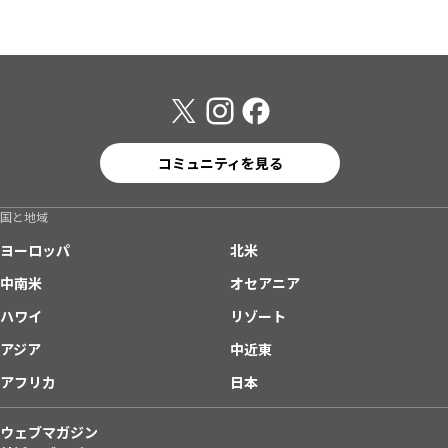
コミュニティを見る
国と地域
ヨーロッパ
北米
中南米
オセアニア
ハワイ
リゾート
アジア
中近東
アフリカ
日本
ウェブマガジン