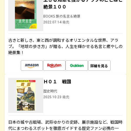
絶景１００
BOOKS 旅の名言＆絶景
2022.07.14 発売
古きと新しき、東と西が調和するオリエンタルな世界、アラ
ブ。「地球の歩き方」が贈る、人生を輝かせる名言と癒やしの
絶景集！
詳細を見る
Ｈ０１ 戦国
歴史時代
2025.10.23 発売
日本の城や古戦場、武将ゆかりの史跡、展示施設など、戦国時
代にまつわるスポットを徹底ガイドする歴史ファン必携の一