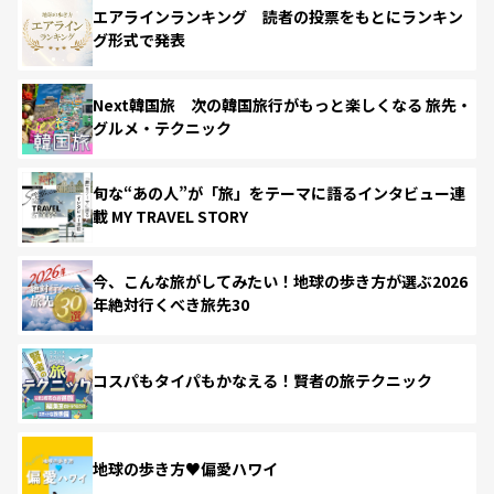
エアラインランキング 読者の投票をもとにランキン
グ形式で発表
Next韓国旅 次の韓国旅行がもっと楽しくなる 旅先・
グルメ・テクニック
旬な“あの人”が「旅」をテーマに語るインタビュー連
載 MY TRAVEL STORY
今、こんな旅がしてみたい！地球の歩き方が選ぶ2026
年絶対行くべき旅先30
コスパもタイパもかなえる！賢者の旅テクニック
地球の歩き方♥偏愛ハワイ