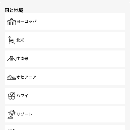
園や自然保護区など、自然が調和した近代的な景観と文化
の多様性あふれるカラフルな町は、どこを歩いても新しい
国と地域
発見がある。さらに、治安のよさや充実した公共交通機関
も、旅行者にとっては魅力的なポイント。グルメも豊富
で、ホーカーズは地元の風情を楽しめる外せないスポット
ヨーロッパ
だ。訪れる人を飽きさせないシンガポールで、多様な魅力
を体感しよう。 なお、新着のシンガポール情報は
コンテン
ツ一覧
を参照してほしい。
北米
中南米
オセアニア
ハワイ
リゾート