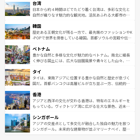
ならではの贅沢な旅のスタイルだ。 なお、新着のアメリカ
台湾
れるおもてなしの心で訪れる人々を迎えてくれるハワイの
リアリーフや大陸中央部にそびえるウルル（エアーズロッ
情報は
コンテンツ一覧
を参照してほしい。
人々、おいしいローカルフードやハワイアンミュージッ
ク）、タスマニアの美しい原生林やケアンズの熱帯雨林な
日本から約４時間ほどでたどり着く台湾は、多彩な文化と
ク、伝統的なフラダンスなど、すべてがハワイの魅力を彩
ど、見どころがたくさん。また、カフェやワイン、オージ
自然が織りなす魅力的な観光地。活気あふれる大都市の台
っている。訪れるたびに新しい発見と感動が待っているハ
ービーフなどの食文化も豊かで、美味しいものであふれて
北やノスタルジックな町並みが人気な九份（ジォウフェ
ワイを、存分に味わってほしい。 なお、新着のハワイ情報
韓国
いる。アクティビティも充実しており、サーフィンやダイ
ン）、静ひつな山岳地帯である台湾東部など、都市の喧騒
は
コンテンツ一覧
を参照してほしい。
ビング、ハイキングなど、アウトドア好きにはたまらな
と山間の静けさが共存しており、訪れる人に新しい発見と
歴史ある王朝文化が残る一方で、最先端のファッションやK
い。オーストラリアの多彩な魅力を存分に味わいつくそ
驚きをもたらしてくれる。また、奥深い台湾の食文化も魅
-POPで世界を席巻している韓国。首都ソウルの宮殿や伝統
う。 なお、新着のオーストラリア情報は
コンテンツ一覧
を
力で、夜市などの屋台グルメから高級料理、ヘルシーで美
家屋が並ぶエリアでは韓国の歴史と文化に浸ることがで
参照してほしい。
ベトナム
容にもいいと評判のスイーツなど、バラエティ豊かな料理
き、地方に足を延ばせば四季折々の自然美を楽しむことが
が味わえる。 なお、新着の台湾情報は
コンテンツ一覧
を参
できる。そして、キムチや焼肉、絶品のストリートフード
豊かな自然と多様な文化が魅力的なベトナム。南北に細長
照してほしい。
まで、さまざまな韓国料理が待っている。夜には、韓国な
く伸びる国土には、広大な田園風景や青々とした山々、世
らではのナイトライフも堪能できる。あたたかいホスピタ
界遺産に登録された壮大な自然景観が点在し、都市部では
タイ
リティに包まれながら、韓国の多彩な魅力を心ゆくまで味
急速な発展と共に伝統が息づく。ハノイの古い町並みやホ
わってみてほしい。 なお、新着の韓国情報は
コンテンツ一
ーチミン市のフランス統治時代の建物も、独特の雰囲気を
タイは、東南アジアに位置する豊かな自然と歴史が息づく
覧
を参照してほしい。
醸し出している。また、バラエティの豊かさとおいしさで
国だ。首都バンコクは高層ビルが立ち並ぶ一方、伝統的な
世界中の食通を魅了してやまないベトナム料理も魅力のひ
寺院や市場がいたるところに点在し、古きよき文化と現代
香港
とつ。フォーやバインミー、ベトナムコーヒーなどは、ぜ
の活気が交差している。北部ではチェンマイなどの山岳地
ひ現地で味わいたい。どの地域を訪れてもあたたかい人々
帯で自然と触れ合い、南部ではプーケットやクラビの美し
アジアと西洋の文化が交わる香港は、特有のエネルギーを
が旅行者を迎えてくれるので、きっと忘れられない旅にな
いビーチでリゾート気分を楽しむことができる。タイ料理
もっている。ヴィクトリア湾に広がる壮大な景色、近未来
るはずだ。 なお、新着のベトナム情報は
コンテンツ一覧
を
は世界的に有名で、屋台から高級レストランまで味覚を刺
的なアートスポット、そして歴史と現代が融合した町並
参照してほしい。
シンガポール
激する。気候は一年中温暖で、どの季節にも異なる楽しみ
み、どこを訪れても感動するはず。観光スポットが密集し
が待っている。親しみやすいタイの人々、仏教を中心とし
ており、効率よく見どころを回れるのも魅力。息をのむよ
アジアの交差点として多文化が融合した独自の魅力を放つ
た文化、そして多様な観光資源が、訪れる旅人を魅了し続
うな絶景から文化的な体験まで、香港を存分に楽しみ尽く
シンガポール。未来的な建築物が並ぶマリーナベイ、歴史
ける。 なお、新着のタイ情報は
コンテンツ一覧
を参照して
そう。 なお、新着の香港情報は
コンテンツ一覧
を参照して
と伝統を感じられるエスニックタウン、多数の緑豊かな公
ほしい。
ほしい。