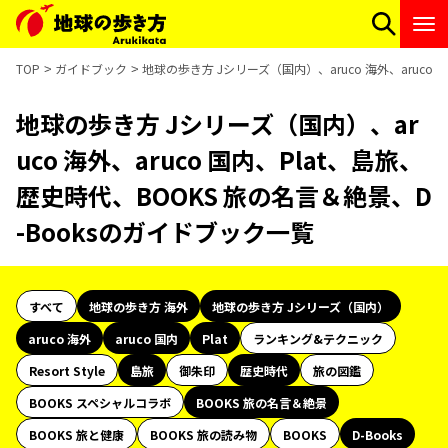
TOP
ガイドブック
地球の歩き方 Jシリーズ（国内）、aruco 海外、aruco
地球の歩き方 Jシリーズ（国内）、ar
uco 海外、aruco 国内、Plat、島旅、
歴史時代、BOOKS 旅の名言＆絶景、D
-Booksのガイドブック一覧
すべて
地球の歩き方 海外
地球の歩き方 Jシリーズ（国内）
aruco 海外
aruco 国内
Plat
ランキング&テクニック
Resort Style
島旅
御朱印
歴史時代
旅の図鑑
BOOKS スペシャルコラボ
BOOKS 旅の名言＆絶景
BOOKS 旅と健康
BOOKS 旅の読み物
BOOKS
D-Books