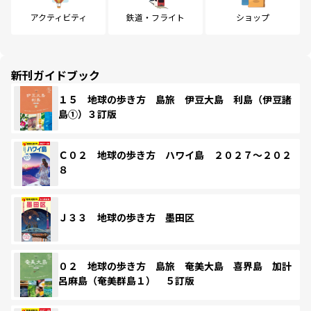
アクティビティ
鉄道・フライト
ショップ
新刊ガイドブック
１５ 地球の歩き方 島旅 伊豆大島 利島（伊豆諸
島①）３訂版
Ｃ０２ 地球の歩き方 ハワイ島 ２０２７～２０２
８
Ｊ３３ 地球の歩き方 墨田区
０２ 地球の歩き方 島旅 奄美大島 喜界島 加計
呂麻島（奄美群島１） ５訂版