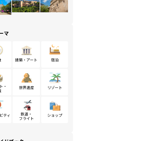
ーマ
食
建築・アート
宿泊
ト・
世界遺産
リゾート
戦
鉄道・
ビティ
ショップ
フライト