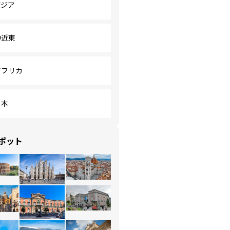
アジア
中近東
アフリカ
日本
ポット