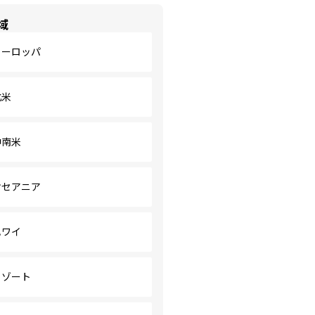
域
ヨーロッパ
北米
中南米
オセアニア
ハワイ
リゾート