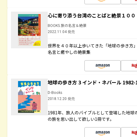
心に寄り添う台湾のことばと絶景１００
BOOKS 旅の名言＆絶景
2022.11.04 発売
世界を４０年以上歩いてきた「地球の歩き方
名言と癒やしの絶景集
地球の歩き方 3 インド・ネパール 1982
D-Books
2018.12.20 発売
1981年、旅人のバイブルとして登場した地
の旅を思い出して欲しい1冊です。