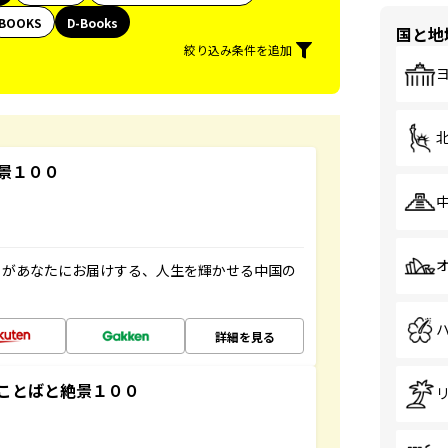
BOOKS
D-Books
国と地
絞り込み条件を追加
景１００
」があなたにお届けする、人生を輝かせる中国の
詳細を見る
ことばと絶景１００