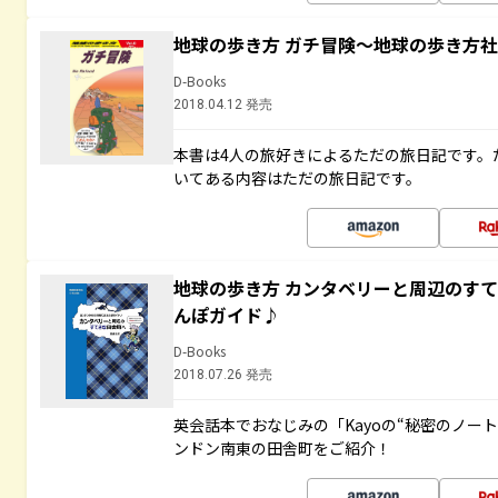
地球の歩き方 ガチ冒険～地球の歩き方
D-Books
2018.04.12 発売
本書は4人の旅好きによるただの旅日記です。
いてある内容はただの旅日記です。
地球の歩き方 カンタベリーと周辺のす
んぽガイド♪
D-Books
2018.07.26 発売
英会話本でおなじみの「Kayoの“秘密のノー
ンドン南東の田舎町をご紹介！