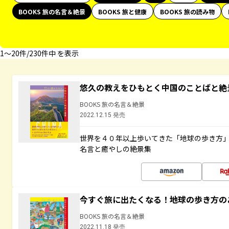
BOOKS 旅の名言＆絶景
BOOKS 旅と健康
BOOKS 旅の読み物
1〜20件/230件中 を表示
悠久の教えをひもとく中国のことばと絶
BOOKS 旅の名言＆絶景
2022.12.15 発売
世界を４０年以上歩いてきた「地球の歩き方
名言と癒やしの絶景集
今すぐ旅に出たくなる！地球の歩き方の
BOOKS 旅の名言＆絶景
2022.11.18 発売