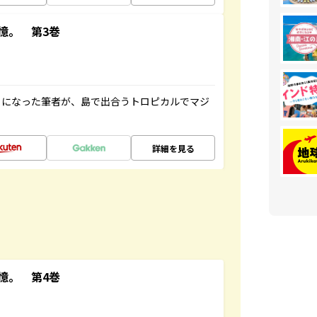
憶。 第3巻
とになった筆者が、島で出合うトロピカルでマジ
詳細を見る
憶。 第4巻