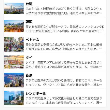
ならではの贅沢な旅のスタイルだ。 なお、新着のアメリカ
台湾
れるおもてなしの心で訪れる人々を迎えてくれるハワイの
リアリーフや大陸中央部にそびえるウルル（エアーズロッ
情報は
コンテンツ一覧
を参照してほしい。
人々、おいしいローカルフードやハワイアンミュージッ
ク）、タスマニアの美しい原生林やケアンズの熱帯雨林な
日本から約４時間ほどでたどり着く台湾は、多彩な文化と
ク、伝統的なフラダンスなど、すべてがハワイの魅力を彩
ど、見どころがたくさん。また、カフェやワイン、オージ
自然が織りなす魅力的な観光地。活気あふれる大都市の台
っている。訪れるたびに新しい発見と感動が待っているハ
ービーフなどの食文化も豊かで、美味しいものであふれて
北やノスタルジックな町並みが人気な九份（ジォウフェ
ワイを、存分に味わってほしい。 なお、新着のハワイ情報
韓国
いる。アクティビティも充実しており、サーフィンやダイ
ン）、静ひつな山岳地帯である台湾東部など、都市の喧騒
は
コンテンツ一覧
を参照してほしい。
ビング、ハイキングなど、アウトドア好きにはたまらな
と山間の静けさが共存しており、訪れる人に新しい発見と
歴史ある王朝文化が残る一方で、最先端のファッションやK
い。オーストラリアの多彩な魅力を存分に味わいつくそ
驚きをもたらしてくれる。また、奥深い台湾の食文化も魅
-POPで世界を席巻している韓国。首都ソウルの宮殿や伝統
う。 なお、新着のオーストラリア情報は
コンテンツ一覧
を
力で、夜市などの屋台グルメから高級料理、ヘルシーで美
家屋が並ぶエリアでは韓国の歴史と文化に浸ることがで
参照してほしい。
ベトナム
容にもいいと評判のスイーツなど、バラエティ豊かな料理
き、地方に足を延ばせば四季折々の自然美を楽しむことが
が味わえる。 なお、新着の台湾情報は
コンテンツ一覧
を参
できる。そして、キムチや焼肉、絶品のストリートフード
豊かな自然と多様な文化が魅力的なベトナム。南北に細長
照してほしい。
まで、さまざまな韓国料理が待っている。夜には、韓国な
く伸びる国土には、広大な田園風景や青々とした山々、世
らではのナイトライフも堪能できる。あたたかいホスピタ
界遺産に登録された壮大な自然景観が点在し、都市部では
タイ
リティに包まれながら、韓国の多彩な魅力を心ゆくまで味
急速な発展と共に伝統が息づく。ハノイの古い町並みやホ
わってみてほしい。 なお、新着の韓国情報は
コンテンツ一
ーチミン市のフランス統治時代の建物も、独特の雰囲気を
タイは、東南アジアに位置する豊かな自然と歴史が息づく
覧
を参照してほしい。
醸し出している。また、バラエティの豊かさとおいしさで
国だ。首都バンコクは高層ビルが立ち並ぶ一方、伝統的な
世界中の食通を魅了してやまないベトナム料理も魅力のひ
寺院や市場がいたるところに点在し、古きよき文化と現代
香港
とつ。フォーやバインミー、ベトナムコーヒーなどは、ぜ
の活気が交差している。北部ではチェンマイなどの山岳地
ひ現地で味わいたい。どの地域を訪れてもあたたかい人々
帯で自然と触れ合い、南部ではプーケットやクラビの美し
アジアと西洋の文化が交わる香港は、特有のエネルギーを
が旅行者を迎えてくれるので、きっと忘れられない旅にな
いビーチでリゾート気分を楽しむことができる。タイ料理
もっている。ヴィクトリア湾に広がる壮大な景色、近未来
るはずだ。 なお、新着のベトナム情報は
コンテンツ一覧
を
は世界的に有名で、屋台から高級レストランまで味覚を刺
的なアートスポット、そして歴史と現代が融合した町並
参照してほしい。
シンガポール
激する。気候は一年中温暖で、どの季節にも異なる楽しみ
み、どこを訪れても感動するはず。観光スポットが密集し
が待っている。親しみやすいタイの人々、仏教を中心とし
ており、効率よく見どころを回れるのも魅力。息をのむよ
アジアの交差点として多文化が融合した独自の魅力を放つ
た文化、そして多様な観光資源が、訪れる旅人を魅了し続
うな絶景から文化的な体験まで、香港を存分に楽しみ尽く
シンガポール。未来的な建築物が並ぶマリーナベイ、歴史
ける。 なお、新着のタイ情報は
コンテンツ一覧
を参照して
そう。 なお、新着の香港情報は
コンテンツ一覧
を参照して
と伝統を感じられるエスニックタウン、多数の緑豊かな公