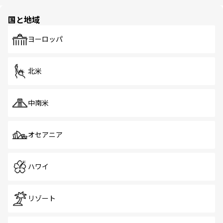
ほしい。
ほしい。
園や自然保護区など、自然が調和した近代的な景観と文化
の多様性あふれるカラフルな町は、どこを歩いても新しい
国と地域
発見がある。さらに、治安のよさや充実した公共交通機関
も、旅行者にとっては魅力的なポイント。グルメも豊富
で、ホーカーズは地元の風情を楽しめる外せないスポット
ヨーロッパ
だ。訪れる人を飽きさせないシンガポールで、多様な魅力
を体感しよう。 なお、新着のシンガポール情報は
コンテン
ツ一覧
を参照してほしい。
北米
中南米
オセアニア
ハワイ
リゾート