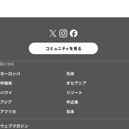
コミュニティを見る
国と地域
ヨーロッパ
北米
中南米
オセアニア
ハワイ
リゾート
アジア
中近東
アフリカ
日本
ウェブマガジン