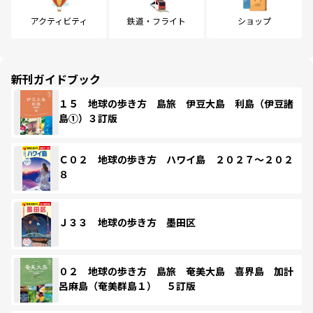
アクティビティ
鉄道・フライト
ショップ
新刊ガイドブック
１５ 地球の歩き方 島旅 伊豆大島 利島（伊豆諸
島①）３訂版
Ｃ０２ 地球の歩き方 ハワイ島 ２０２７～２０２
８
Ｊ３３ 地球の歩き方 墨田区
０２ 地球の歩き方 島旅 奄美大島 喜界島 加計
呂麻島（奄美群島１） ５訂版