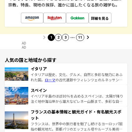
宗教、特長、現地の挨拶、誰かに話したくなる旅の雑学も。
詳細を見る
…
1
2
3
11
AD
AD
人気の国と地域から探す
イタリア
イタリアは歴史、文化、グルメ、自然と多彩な魅力にあふ
れた国。
ローマ
の古代遺跡やフィレンツェのルネッサンス
美術、ヴェネツィアの運河など、歴史あるスポットはもち
スペイン
ろん、トスカーナの美しい田園風景やアマルフィ海岸の絶
景など、自然景観も見逃せない。観光の合間には、本場の
イベリア半島のほぼ80％を占めるスペインは、太陽が降り
ピザやパスタなど、絶品のイタリア料理を堪能することも
注ぐ地中海沿岸から雄大なピレネー山脈まで、多彩な自然
できる。朝目覚めてから夜眠るまで、すべての瞬間を楽し
と文化が詰まったヨーロッパ屈指の旅行先だ。多様な地域
フランスの基本情報と観光ガイド・有名観光スポ
ませてくれるイタリアで、忘れられない旅をしてみよう！
文化が根付くこの国では、情熱的なフラメンコ、熱気あふ
なお、新着のイタリア情報は
コンテンツ一覧
を参照してほ
れる闘牛、そして美味しいタパスが生活の一部となってい
ット
しい。
る。首都マドリードの洗練された雰囲気や、バルセロナの
フランスは、世界中の旅行者を魅了し続けるヨーロッパ屈
アートに溢れた街角から、地方では古代ローマ遺跡や中世
指の観光地だ。首都パリのエッフェル塔やルーブル美術館