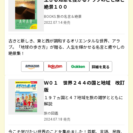
絶景１００
BOOKS 旅の名言＆絶景
2022.07.14 発売
古きと新しき、東と西が調和するオリエンタルな世界、アラ
ブ。「地球の歩き方」が贈る、人生を輝かせる名言と癒やしの
絶景集！
詳細を見る
Ｗ０１ 世界２４４の国と地域 改訂
版
１９７ヵ国と４７地域を旅の雑学とともに
解説
旅の図鑑
2024.07.18 発売
今こそ学びたい世界のことを集めました！首都、言語、民族、