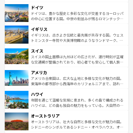
の城塞都市、穏やかなビーチリゾートまで多彩な表情を見
といった象徴的なスポットから、田舎町の古風な美しさま
せる。地方によって風土や気候が異なるスペインはその個
ドイツ
で、幅広い魅力が詰まっている。華麗な宮殿、歴史的な大
性で訪れる人を魅了する。 なお、新着のスペイン情報は
コ
聖堂、美しいビーチ、そして豊かな自然が、訪れる者を心
ドイツは、豊かな歴史と多彩な文化が交差するヨーロッパ
ンテンツ一覧
を参照してほしい。
から魅了する。また、フランスは美食の国としても知ら
の中心に位置する国。中世の街並みが残るロマンチック街
れ、フランス料理はユネスコ無形文化遺産にも登録されて
道から、未来を先取りするようなモダンな都市まで多様な
イギリス
いる。シャンパンの発祥地であるランス、プロヴァンスの
顔を持つこの国は、どこを歩いても飽きることがない。ベ
香り高いラベンダー畑など、多彩な楽しみ方が可能だ。さ
ルリンの文化的活気、バイエルン州のアルプスの絶景、そ
イギリスは、古きよき伝統と最先端が共存する国。ウェス
らに、パリ以外の地域にも魅力が溢れており、どの街角に
してライン川沿いのワイン畑といった風景は必見。ビール
トミンスター寺院や大英博物館のようなランドマーク、歴
も豊かな歴史と文化が息づいている。パリ以外の個性あふ
とソーセージを味わいながら地元の人と過ごす楽しい時間
史ある大学都市、美しい丘陵地帯や牧歌的な風景など、エ
れる地方に足を運ぶとそれぞれで全く異なる文化を体験で
スイス
は、お酒好きな人にはぜひ体験してほしい。 なお、新着の
リアごとに異なる魅力がある。また、優雅なアフタヌーン
きるだろう。 なお、新着のフランス情報は
コンテンツ一覧
ドイツ情報は
コンテンツ一覧
を参照してほしい。
ティー、ビール好きにはたまらない英国パブ、サッカー観
スイスの国土面積は九州ほどの広さだが、運行時刻が正確
を参照してほしい。
戦など、本場だからこそできる体験も豊富。イギリスを旅
な交通網が整備されており、初心者でも安心して個人旅行
して楽しみつくそう。 なお、新着のイギリス情報は
コンテ
を楽しめる。日本同様に時刻表どおりの旅が可能だ。中世
アメリカ
ンツ一覧
を参照してほしい。
の建物がそのまま残る町や、スイスならではのユニークな
博物館もあり、アルプス観光だけでなく町歩きも満喫する
アメリカ合衆国は、広大な土地と多様な文化が魅力の国。
ことができる。国民の所得が高いため物価も高いが、旅行
東海岸の都市部から西海岸のカリフォルニアまで、訪れる
者向けの交通パス提供のサービスもあり、うまく活用すれ
場所ごとに異なる風景と体験が待っている。ニューヨーク
ハワイ
ば市内交通費無料で観光を楽しむこともできる。 なお、新
のような巨大都市は、観光、ショッピング、エンターテイ
着のスイス情報は
コンテンツ一覧
を参照してほしい。
ンメントが詰まった刺激的なスポットだ。一方、アメリカ
年間を通じて温暖な気候に恵まれ、多くの島で構成される
西部には大自然が広がり、グランドキャニオンやイエロー
ハワイは、どの島も独自の魅力をもっている。大自然の神
ストーン国立公園といった絶景が堪能できる。さらに、南
秘を感じたいなら、火山が生み出した壮大な景観を誇るハ
オーストラリア
部のニューオーリンズでは、音楽と美食が融合した独特の
ワイ島は見逃せない。また、定番の観光地といえばオアフ
文化が魅力。旅行者はアメリカの各地域で異なる魅力を楽
島だが、静かな自然を求めるならマウイ島やカウアイ島が
オーストラリアは、壮大な自然と多様な文化が魅力の国。
しみながら、その多様性と豊かな歴史を感じることができ
おすすめ。エメラルドグリーンに輝く海をはじめ、豊かな
シドニーのシンボルであるシドニー・オペラハウス、オー
るだろう。車でのロードトリップや列車の旅も、アメリカ
文化や歴史が息づいている。「アロハスピリット」と呼ば
ストラリア東海岸北部に広がる大サンゴ礁地帯グレートバ