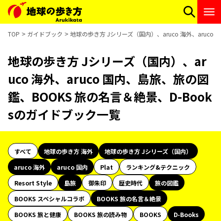
TOP
ガイドブック
地球の歩き方 Jシリーズ（国内）、aruco 海外、aruco
地球の歩き方 Jシリーズ（国内）、ar
uco 海外、aruco 国内、島旅、旅の図
鑑、BOOKS 旅の名言＆絶景、D-Book
sのガイドブック一覧
すべて
地球の歩き方 海外
地球の歩き方 Jシリーズ（国内）
aruco 海外
aruco 国内
Plat
ランキング&テクニック
Resort Style
島旅
御朱印
歴史時代
旅の図鑑
BOOKS スペシャルコラボ
BOOKS 旅の名言＆絶景
BOOKS 旅と健康
BOOKS 旅の読み物
BOOKS
D-Books