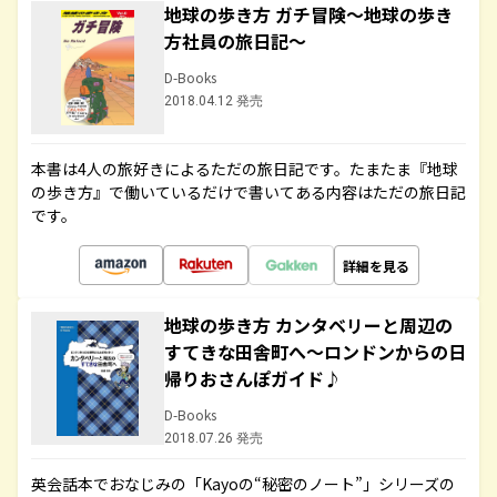
地球の歩き方 ガチ冒険～地球の歩き
方社員の旅日記～
D-Books
2018.04.12 発売
本書は4人の旅好きによるただの旅日記です。たまたま『地球
の歩き方』で働いているだけで書いてある内容はただの旅日記
です。
詳細を見る
地球の歩き方 カンタベリーと周辺の
すてきな田舎町へ～ロンドンからの日
帰りおさんぽガイド♪
D-Books
2018.07.26 発売
英会話本でおなじみの「Kayoの“秘密のノート”」シリーズの