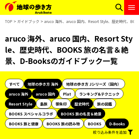
TOP
ガイドブック
aruco 海外、aruco 国内、Resort Style、歴史時代
aruco 海外、aruco 国内、Resort Sty
le、歴史時代、BOOKS 旅の名言＆絶
景、D-Booksのガイドブック一覧
すべて
地球の歩き方 海外
地球の歩き方 Jシリーズ（国内）
aruco 海外
aruco 国内
Plat
ランキング&テクニック
Resort Style
島旅
御朱印
歴史時代
旅の図鑑
BOOKS スペシャルコラボ
BOOKS 旅の名言＆絶景
BOOKS 旅と健康
BOOKS 旅の読み物
BOOKS
D-Books
絞り込み条件を追加