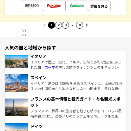
詳細を見る
…
1
2
3
8
AD
AD
人気の国と地域から探す
イタリア
イタリアは歴史、文化、グルメ、自然と多彩な魅力にあふ
れた国。
ローマ
の古代遺跡やフィレンツェのルネッサンス
美術、ヴェネツィアの運河など、歴史あるスポットはもち
スペイン
ろん、トスカーナの美しい田園風景やアマルフィ海岸の絶
景など、自然景観も見逃せない。観光の合間には、本場の
イベリア半島のほぼ80％を占めるスペインは、太陽が降り
ピザやパスタなど、絶品のイタリア料理を堪能することも
注ぐ地中海沿岸から雄大なピレネー山脈まで、多彩な自然
できる。朝目覚めてから夜眠るまで、すべての瞬間を楽し
と文化が詰まったヨーロッパ屈指の旅行先だ。多様な地域
フランスの基本情報と観光ガイド・有名観光スポ
ませてくれるイタリアで、忘れられない旅をしてみよう！
文化が根付くこの国では、情熱的なフラメンコ、熱気あふ
なお、新着のイタリア情報は
コンテンツ一覧
を参照してほ
れる闘牛、そして美味しいタパスが生活の一部となってい
ット
しい。
る。首都マドリードの洗練された雰囲気や、バルセロナの
フランスは、世界中の旅行者を魅了し続けるヨーロッパ屈
アートに溢れた街角から、地方では古代ローマ遺跡や中世
指の観光地だ。首都パリのエッフェル塔やルーブル美術館
の城塞都市、穏やかなビーチリゾートまで多彩な表情を見
といった象徴的なスポットから、田舎町の古風な美しさま
せる。地方によって風土や気候が異なるスペインはその個
ドイツ
で、幅広い魅力が詰まっている。華麗な宮殿、歴史的な大
性で訪れる人を魅了する。 なお、新着のスペイン情報は
コ