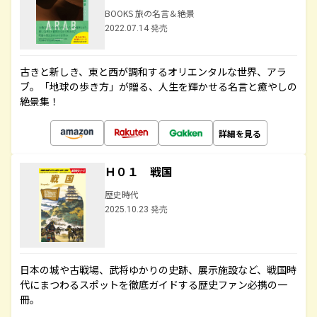
BOOKS 旅の名言＆絶景
2022.07.14 発売
古きと新しき、東と西が調和するオリエンタルな世界、アラ
ブ。「地球の歩き方」が贈る、人生を輝かせる名言と癒やしの
絶景集！
詳細を見る
Ｈ０１ 戦国
歴史時代
2025.10.23 発売
日本の城や古戦場、武将ゆかりの史跡、展示施設など、戦国時
代にまつわるスポットを徹底ガイドする歴史ファン必携の一
冊。