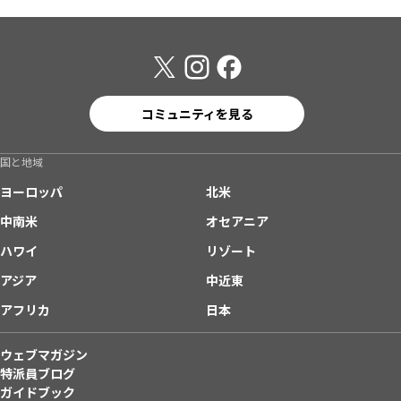
コミュニティを見る
国と地域
ヨーロッパ
北米
中南米
オセアニア
ハワイ
リゾート
アジア
中近東
アフリカ
日本
ウェブマガジン
特派員ブログ
ガイドブック