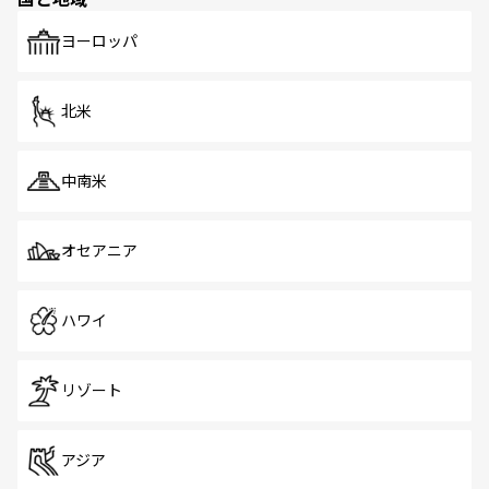
発見がある。さらに、治安のよさや充実した公共交通機関
も、旅行者にとっては魅力的なポイント。グルメも豊富
で、ホーカーズは地元の風情を楽しめる外せないスポット
ヨーロッパ
だ。訪れる人を飽きさせないシンガポールで、多様な魅力
を体感しよう。 なお、新着のシンガポール情報は
コンテン
ツ一覧
を参照してほしい。
北米
中南米
オセアニア
ハワイ
リゾート
アジア