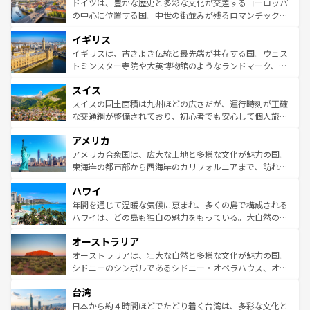
聖堂、美しいビーチ、そして豊かな自然が、訪れる者を心
ドイツは、豊かな歴史と多彩な文化が交差するヨーロッパ
ンテンツ一覧
を参照してほしい。
から魅了する。また、フランスは美食の国としても知ら
の中心に位置する国。中世の街並みが残るロマンチック街
れ、フランス料理はユネスコ無形文化遺産にも登録されて
道から、未来を先取りするようなモダンな都市まで多様な
イギリス
いる。シャンパンの発祥地であるランス、プロヴァンスの
顔を持つこの国は、どこを歩いても飽きることがない。ベ
香り高いラベンダー畑など、多彩な楽しみ方が可能だ。さ
ルリンの文化的活気、バイエルン州のアルプスの絶景、そ
イギリスは、古きよき伝統と最先端が共存する国。ウェス
らに、パリ以外の地域にも魅力が溢れており、どの街角に
してライン川沿いのワイン畑といった風景は必見。ビール
トミンスター寺院や大英博物館のようなランドマーク、歴
も豊かな歴史と文化が息づいている。パリ以外の個性あふ
とソーセージを味わいながら地元の人と過ごす楽しい時間
史ある大学都市、美しい丘陵地帯や牧歌的な風景など、エ
れる地方に足を運ぶとそれぞれで全く異なる文化を体験で
スイス
は、お酒好きな人にはぜひ体験してほしい。 なお、新着の
リアごとに異なる魅力がある。また、優雅なアフタヌーン
きるだろう。 なお、新着のフランス情報は
コンテンツ一覧
ドイツ情報は
コンテンツ一覧
を参照してほしい。
ティー、ビール好きにはたまらない英国パブ、サッカー観
スイスの国土面積は九州ほどの広さだが、運行時刻が正確
を参照してほしい。
戦など、本場だからこそできる体験も豊富。イギリスを旅
な交通網が整備されており、初心者でも安心して個人旅行
して楽しみつくそう。 なお、新着のイギリス情報は
コンテ
を楽しめる。日本同様に時刻表どおりの旅が可能だ。中世
アメリカ
ンツ一覧
を参照してほしい。
の建物がそのまま残る町や、スイスならではのユニークな
博物館もあり、アルプス観光だけでなく町歩きも満喫する
アメリカ合衆国は、広大な土地と多様な文化が魅力の国。
ことができる。国民の所得が高いため物価も高いが、旅行
東海岸の都市部から西海岸のカリフォルニアまで、訪れる
者向けの交通パス提供のサービスもあり、うまく活用すれ
場所ごとに異なる風景と体験が待っている。ニューヨーク
ハワイ
ば市内交通費無料で観光を楽しむこともできる。 なお、新
のような巨大都市は、観光、ショッピング、エンターテイ
着のスイス情報は
コンテンツ一覧
を参照してほしい。
ンメントが詰まった刺激的なスポットだ。一方、アメリカ
年間を通じて温暖な気候に恵まれ、多くの島で構成される
西部には大自然が広がり、グランドキャニオンやイエロー
ハワイは、どの島も独自の魅力をもっている。大自然の神
ストーン国立公園といった絶景が堪能できる。さらに、南
秘を感じたいなら、火山が生み出した壮大な景観を誇るハ
オーストラリア
部のニューオーリンズでは、音楽と美食が融合した独特の
ワイ島は見逃せない。また、定番の観光地といえばオアフ
文化が魅力。旅行者はアメリカの各地域で異なる魅力を楽
島だが、静かな自然を求めるならマウイ島やカウアイ島が
オーストラリアは、壮大な自然と多様な文化が魅力の国。
しみながら、その多様性と豊かな歴史を感じることができ
おすすめ。エメラルドグリーンに輝く海をはじめ、豊かな
シドニーのシンボルであるシドニー・オペラハウス、オー
るだろう。車でのロードトリップや列車の旅も、アメリカ
文化や歴史が息づいている。「アロハスピリット」と呼ば
ストラリア東海岸北部に広がる大サンゴ礁地帯グレートバ
ならではの贅沢な旅のスタイルだ。 なお、新着のアメリカ
台湾
れるおもてなしの心で訪れる人々を迎えてくれるハワイの
リアリーフや大陸中央部にそびえるウルル（エアーズロッ
情報は
コンテンツ一覧
を参照してほしい。
人々、おいしいローカルフードやハワイアンミュージッ
ク）、タスマニアの美しい原生林やケアンズの熱帯雨林な
日本から約４時間ほどでたどり着く台湾は、多彩な文化と