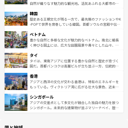
ク、伝統的なフラダンスなど、すべてがハワイの魅力を彩
ど、見どころがたくさん。また、カフェやワイン、オージ
自然が織りなす魅力的な観光地。活気あふれる大都市の台
っている。訪れるたびに新しい発見と感動が待っているハ
ービーフなどの食文化も豊かで、美味しいものであふれて
北やノスタルジックな町並みが人気な九份（ジォウフェ
ワイを、存分に味わってほしい。 なお、新着のハワイ情報
韓国
いる。アクティビティも充実しており、サーフィンやダイ
ン）、静ひつな山岳地帯である台湾東部など、都市の喧騒
は
コンテンツ一覧
を参照してほしい。
ビング、ハイキングなど、アウトドア好きにはたまらな
と山間の静けさが共存しており、訪れる人に新しい発見と
歴史ある王朝文化が残る一方で、最先端のファッションやK
い。オーストラリアの多彩な魅力を存分に味わいつくそ
驚きをもたらしてくれる。また、奥深い台湾の食文化も魅
-POPで世界を席巻している韓国。首都ソウルの宮殿や伝統
う。 なお、新着のオーストラリア情報は
コンテンツ一覧
を
力で、夜市などの屋台グルメから高級料理、ヘルシーで美
家屋が並ぶエリアでは韓国の歴史と文化に浸ることがで
参照してほしい。
ベトナム
容にもいいと評判のスイーツなど、バラエティ豊かな料理
き、地方に足を延ばせば四季折々の自然美を楽しむことが
が味わえる。 なお、新着の台湾情報は
コンテンツ一覧
を参
できる。そして、キムチや焼肉、絶品のストリートフード
豊かな自然と多様な文化が魅力的なベトナム。南北に細長
照してほしい。
まで、さまざまな韓国料理が待っている。夜には、韓国な
く伸びる国土には、広大な田園風景や青々とした山々、世
らではのナイトライフも堪能できる。あたたかいホスピタ
界遺産に登録された壮大な自然景観が点在し、都市部では
タイ
リティに包まれながら、韓国の多彩な魅力を心ゆくまで味
急速な発展と共に伝統が息づく。ハノイの古い町並みやホ
わってみてほしい。 なお、新着の韓国情報は
コンテンツ一
ーチミン市のフランス統治時代の建物も、独特の雰囲気を
タイは、東南アジアに位置する豊かな自然と歴史が息づく
覧
を参照してほしい。
醸し出している。また、バラエティの豊かさとおいしさで
国だ。首都バンコクは高層ビルが立ち並ぶ一方、伝統的な
世界中の食通を魅了してやまないベトナム料理も魅力のひ
寺院や市場がいたるところに点在し、古きよき文化と現代
香港
とつ。フォーやバインミー、ベトナムコーヒーなどは、ぜ
の活気が交差している。北部ではチェンマイなどの山岳地
ひ現地で味わいたい。どの地域を訪れてもあたたかい人々
帯で自然と触れ合い、南部ではプーケットやクラビの美し
アジアと西洋の文化が交わる香港は、特有のエネルギーを
が旅行者を迎えてくれるので、きっと忘れられない旅にな
いビーチでリゾート気分を楽しむことができる。タイ料理
もっている。ヴィクトリア湾に広がる壮大な景色、近未来
るはずだ。 なお、新着のベトナム情報は
コンテンツ一覧
を
は世界的に有名で、屋台から高級レストランまで味覚を刺
的なアートスポット、そして歴史と現代が融合した町並
参照してほしい。
シンガポール
激する。気候は一年中温暖で、どの季節にも異なる楽しみ
み、どこを訪れても感動するはず。観光スポットが密集し
が待っている。親しみやすいタイの人々、仏教を中心とし
ており、効率よく見どころを回れるのも魅力。息をのむよ
アジアの交差点として多文化が融合した独自の魅力を放つ
た文化、そして多様な観光資源が、訪れる旅人を魅了し続
うな絶景から文化的な体験まで、香港を存分に楽しみ尽く
シンガポール。未来的な建築物が並ぶマリーナベイ、歴史
ける。 なお、新着のタイ情報は
コンテンツ一覧
を参照して
そう。 なお、新着の香港情報は
コンテンツ一覧
を参照して
と伝統を感じられるエスニックタウン、多数の緑豊かな公
ほしい。
ほしい。
園や自然保護区など、自然が調和した近代的な景観と文化
の多様性あふれるカラフルな町は、どこを歩いても新しい
国と地域