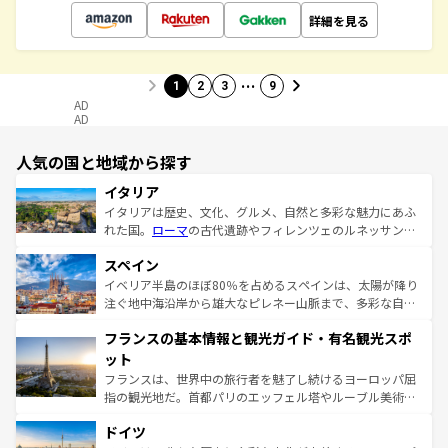
詳細を見る
…
1
2
3
9
AD
AD
人気の国と地域から探す
イタリア
イタリアは歴史、文化、グルメ、自然と多彩な魅力にあふ
れた国。
ローマ
の古代遺跡やフィレンツェのルネッサンス
美術、ヴェネツィアの運河など、歴史あるスポットはもち
スペイン
ろん、トスカーナの美しい田園風景やアマルフィ海岸の絶
景など、自然景観も見逃せない。観光の合間には、本場の
イベリア半島のほぼ80％を占めるスペインは、太陽が降り
ピザやパスタなど、絶品のイタリア料理を堪能することも
注ぐ地中海沿岸から雄大なピレネー山脈まで、多彩な自然
できる。朝目覚めてから夜眠るまで、すべての瞬間を楽し
と文化が詰まったヨーロッパ屈指の旅行先だ。多様な地域
フランスの基本情報と観光ガイド・有名観光スポ
ませてくれるイタリアで、忘れられない旅をしてみよう！
文化が根付くこの国では、情熱的なフラメンコ、熱気あふ
なお、新着のイタリア情報は
コンテンツ一覧
を参照してほ
れる闘牛、そして美味しいタパスが生活の一部となってい
ット
しい。
る。首都マドリードの洗練された雰囲気や、バルセロナの
フランスは、世界中の旅行者を魅了し続けるヨーロッパ屈
アートに溢れた街角から、地方では古代ローマ遺跡や中世
指の観光地だ。首都パリのエッフェル塔やルーブル美術館
の城塞都市、穏やかなビーチリゾートまで多彩な表情を見
といった象徴的なスポットから、田舎町の古風な美しさま
せる。地方によって風土や気候が異なるスペインはその個
ドイツ
で、幅広い魅力が詰まっている。華麗な宮殿、歴史的な大
性で訪れる人を魅了する。 なお、新着のスペイン情報は
コ