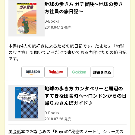
地球の歩き方 ガチ冒険～地球の歩き
方社員の旅日記～
D-Books
2018.04.12 発売
本書は4人の旅好きによるただの旅日記です。たまたま『地球
の歩き方』で働いているだけで書いてある内容はただの旅日記
です。
詳細を見る
地球の歩き方 カンタベリーと周辺の
すてきな田舎町へ～ロンドンからの日
帰りおさんぽガイド♪
D-Books
2018.07.26 発売
英会話本でおなじみの「Kayoの“秘密のノート”」シリーズの