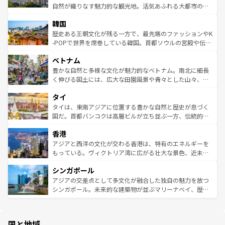
ク、伝統的なフラダンスなど、すべてがハワイの魅力を彩
ど、見どころがたくさん。また、カフェやワイン、オージ
自然が織りなす魅力的な観光地。活気あふれる大都市の台
っている。訪れるたびに新しい発見と感動が待っているハ
ービーフなどの食文化も豊かで、美味しいものであふれて
北やノスタルジックな町並みが人気な九份（ジォウフェ
ワイを、存分に味わってほしい。 なお、新着のハワイ情報
韓国
いる。アクティビティも充実しており、サーフィンやダイ
ン）、静ひつな山岳地帯である台湾東部など、都市の喧騒
は
コンテンツ一覧
を参照してほしい。
ビング、ハイキングなど、アウトドア好きにはたまらな
と山間の静けさが共存しており、訪れる人に新しい発見と
歴史ある王朝文化が残る一方で、最先端のファッションやK
い。オーストラリアの多彩な魅力を存分に味わいつくそ
驚きをもたらしてくれる。また、奥深い台湾の食文化も魅
-POPで世界を席巻している韓国。首都ソウルの宮殿や伝統
う。 なお、新着のオーストラリア情報は
コンテンツ一覧
を
力で、夜市などの屋台グルメから高級料理、ヘルシーで美
家屋が並ぶエリアでは韓国の歴史と文化に浸ることがで
参照してほしい。
ベトナム
容にもいいと評判のスイーツなど、バラエティ豊かな料理
き、地方に足を延ばせば四季折々の自然美を楽しむことが
が味わえる。 なお、新着の台湾情報は
コンテンツ一覧
を参
できる。そして、キムチや焼肉、絶品のストリートフード
豊かな自然と多様な文化が魅力的なベトナム。南北に細長
照してほしい。
まで、さまざまな韓国料理が待っている。夜には、韓国な
く伸びる国土には、広大な田園風景や青々とした山々、世
らではのナイトライフも堪能できる。あたたかいホスピタ
界遺産に登録された壮大な自然景観が点在し、都市部では
タイ
リティに包まれながら、韓国の多彩な魅力を心ゆくまで味
急速な発展と共に伝統が息づく。ハノイの古い町並みやホ
わってみてほしい。 なお、新着の韓国情報は
コンテンツ一
ーチミン市のフランス統治時代の建物も、独特の雰囲気を
タイは、東南アジアに位置する豊かな自然と歴史が息づく
覧
を参照してほしい。
醸し出している。また、バラエティの豊かさとおいしさで
国だ。首都バンコクは高層ビルが立ち並ぶ一方、伝統的な
世界中の食通を魅了してやまないベトナム料理も魅力のひ
寺院や市場がいたるところに点在し、古きよき文化と現代
香港
とつ。フォーやバインミー、ベトナムコーヒーなどは、ぜ
の活気が交差している。北部ではチェンマイなどの山岳地
ひ現地で味わいたい。どの地域を訪れてもあたたかい人々
帯で自然と触れ合い、南部ではプーケットやクラビの美し
アジアと西洋の文化が交わる香港は、特有のエネルギーを
が旅行者を迎えてくれるので、きっと忘れられない旅にな
いビーチでリゾート気分を楽しむことができる。タイ料理
もっている。ヴィクトリア湾に広がる壮大な景色、近未来
るはずだ。 なお、新着のベトナム情報は
コンテンツ一覧
を
は世界的に有名で、屋台から高級レストランまで味覚を刺
的なアートスポット、そして歴史と現代が融合した町並
参照してほしい。
シンガポール
激する。気候は一年中温暖で、どの季節にも異なる楽しみ
み、どこを訪れても感動するはず。観光スポットが密集し
が待っている。親しみやすいタイの人々、仏教を中心とし
ており、効率よく見どころを回れるのも魅力。息をのむよ
アジアの交差点として多文化が融合した独自の魅力を放つ
た文化、そして多様な観光資源が、訪れる旅人を魅了し続
うな絶景から文化的な体験まで、香港を存分に楽しみ尽く
シンガポール。未来的な建築物が並ぶマリーナベイ、歴史
ける。 なお、新着のタイ情報は
コンテンツ一覧
を参照して
そう。 なお、新着の香港情報は
コンテンツ一覧
を参照して
と伝統を感じられるエスニックタウン、多数の緑豊かな公
ほしい。
ほしい。
園や自然保護区など、自然が調和した近代的な景観と文化
の多様性あふれるカラフルな町は、どこを歩いても新しい
国と地域