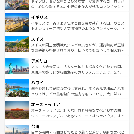
聖堂、美しいビーチ、そして豊かな自然が、訪れる者を心
ドイツは、豊かな歴史と多彩な文化が交差するヨーロッパ
ンテンツ一覧
を参照してほしい。
から魅了する。また、フランスは美食の国としても知ら
の中心に位置する国。中世の街並みが残るロマンチック街
れ、フランス料理はユネスコ無形文化遺産にも登録されて
道から、未来を先取りするようなモダンな都市まで多様な
イギリス
いる。シャンパンの発祥地であるランス、プロヴァンスの
顔を持つこの国は、どこを歩いても飽きることがない。ベ
香り高いラベンダー畑など、多彩な楽しみ方が可能だ。さ
ルリンの文化的活気、バイエルン州のアルプスの絶景、そ
イギリスは、古きよき伝統と最先端が共存する国。ウェス
らに、パリ以外の地域にも魅力が溢れており、どの街角に
してライン川沿いのワイン畑といった風景は必見。ビール
トミンスター寺院や大英博物館のようなランドマーク、歴
も豊かな歴史と文化が息づいている。パリ以外の個性あふ
とソーセージを味わいながら地元の人と過ごす楽しい時間
史ある大学都市、美しい丘陵地帯や牧歌的な風景など、エ
れる地方に足を運ぶとそれぞれで全く異なる文化を体験で
スイス
は、お酒好きな人にはぜひ体験してほしい。 なお、新着の
リアごとに異なる魅力がある。また、優雅なアフタヌーン
きるだろう。 なお、新着のフランス情報は
コンテンツ一覧
ドイツ情報は
コンテンツ一覧
を参照してほしい。
ティー、ビール好きにはたまらない英国パブ、サッカー観
スイスの国土面積は九州ほどの広さだが、運行時刻が正確
を参照してほしい。
戦など、本場だからこそできる体験も豊富。イギリスを旅
な交通網が整備されており、初心者でも安心して個人旅行
して楽しみつくそう。 なお、新着のイギリス情報は
コンテ
を楽しめる。日本同様に時刻表どおりの旅が可能だ。中世
アメリカ
ンツ一覧
を参照してほしい。
の建物がそのまま残る町や、スイスならではのユニークな
博物館もあり、アルプス観光だけでなく町歩きも満喫する
アメリカ合衆国は、広大な土地と多様な文化が魅力の国。
ことができる。国民の所得が高いため物価も高いが、旅行
東海岸の都市部から西海岸のカリフォルニアまで、訪れる
者向けの交通パス提供のサービスもあり、うまく活用すれ
場所ごとに異なる風景と体験が待っている。ニューヨーク
ハワイ
ば市内交通費無料で観光を楽しむこともできる。 なお、新
のような巨大都市は、観光、ショッピング、エンターテイ
着のスイス情報は
コンテンツ一覧
を参照してほしい。
ンメントが詰まった刺激的なスポットだ。一方、アメリカ
年間を通じて温暖な気候に恵まれ、多くの島で構成される
西部には大自然が広がり、グランドキャニオンやイエロー
ハワイは、どの島も独自の魅力をもっている。大自然の神
ストーン国立公園といった絶景が堪能できる。さらに、南
秘を感じたいなら、火山が生み出した壮大な景観を誇るハ
オーストラリア
部のニューオーリンズでは、音楽と美食が融合した独特の
ワイ島は見逃せない。また、定番の観光地といえばオアフ
文化が魅力。旅行者はアメリカの各地域で異なる魅力を楽
島だが、静かな自然を求めるならマウイ島やカウアイ島が
オーストラリアは、壮大な自然と多様な文化が魅力の国。
しみながら、その多様性と豊かな歴史を感じることができ
おすすめ。エメラルドグリーンに輝く海をはじめ、豊かな
シドニーのシンボルであるシドニー・オペラハウス、オー
るだろう。車でのロードトリップや列車の旅も、アメリカ
文化や歴史が息づいている。「アロハスピリット」と呼ば
ストラリア東海岸北部に広がる大サンゴ礁地帯グレートバ
ならではの贅沢な旅のスタイルだ。 なお、新着のアメリカ
台湾
れるおもてなしの心で訪れる人々を迎えてくれるハワイの
リアリーフや大陸中央部にそびえるウルル（エアーズロッ
情報は
コンテンツ一覧
を参照してほしい。
人々、おいしいローカルフードやハワイアンミュージッ
ク）、タスマニアの美しい原生林やケアンズの熱帯雨林な
日本から約４時間ほどでたどり着く台湾は、多彩な文化と