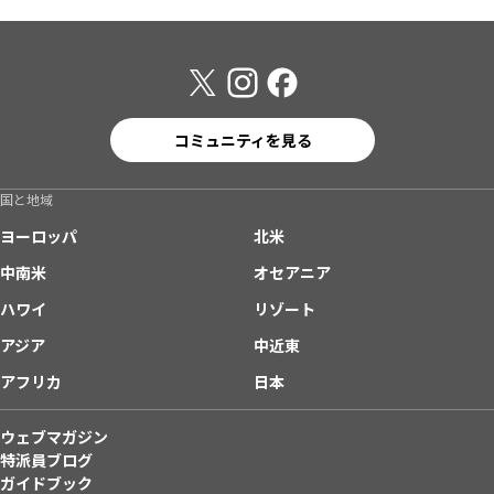
コミュニティを見る
国と地域
ヨーロッパ
北米
中南米
オセアニア
ハワイ
リゾート
アジア
中近東
アフリカ
日本
ウェブマガジン
特派員ブログ
ガイドブック