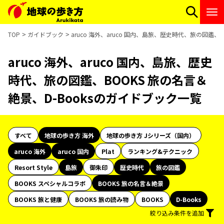
TOP
ガイドブック
aruco 海外、aruco 国内、島旅、歴史時代、旅の図鑑、
aruco 海外、aruco 国内、島旅、歴史
時代、旅の図鑑、BOOKS 旅の名言＆
絶景、D-Booksのガイドブック一覧
すべて
地球の歩き方 海外
地球の歩き方 Jシリーズ（国内）
aruco 海外
aruco 国内
Plat
ランキング&テクニック
Resort Style
島旅
御朱印
歴史時代
旅の図鑑
BOOKS スペシャルコラボ
BOOKS 旅の名言＆絶景
BOOKS 旅と健康
BOOKS 旅の読み物
BOOKS
D-Books
絞り込み条件を追加