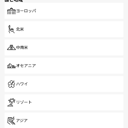
発見がある。さらに、治安のよさや充実した公共交通機関
も、旅行者にとっては魅力的なポイント。グルメも豊富
で、ホーカーズは地元の風情を楽しめる外せないスポット
ヨーロッパ
だ。訪れる人を飽きさせないシンガポールで、多様な魅力
を体感しよう。 なお、新着のシンガポール情報は
コンテン
ツ一覧
を参照してほしい。
北米
中南米
オセアニア
ハワイ
リゾート
アジア