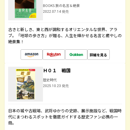
BOOKS 旅の名言＆絶景
2022.07.14 発売
古きと新しき、東と西が調和するオリエンタルな世界、アラ
ブ。「地球の歩き方」が贈る、人生を輝かせる名言と癒やしの
絶景集！
詳細を見る
Ｈ０１ 戦国
歴史時代
2025.10.23 発売
日本の城や古戦場、武将ゆかりの史跡、展示施設など、戦国時
代にまつわるスポットを徹底ガイドする歴史ファン必携の一
冊。