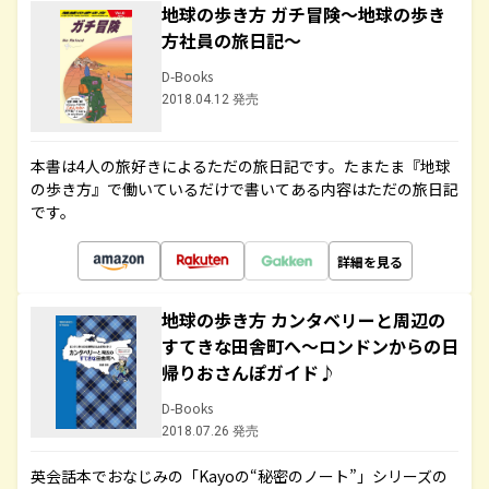
地球の歩き方 ガチ冒険～地球の歩き
方社員の旅日記～
D-Books
2018.04.12 発売
本書は4人の旅好きによるただの旅日記です。たまたま『地球
の歩き方』で働いているだけで書いてある内容はただの旅日記
です。
詳細を見る
地球の歩き方 カンタベリーと周辺の
すてきな田舎町へ～ロンドンからの日
帰りおさんぽガイド♪
D-Books
2018.07.26 発売
英会話本でおなじみの「Kayoの“秘密のノート”」シリーズの