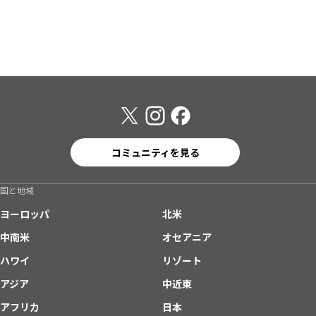
コミュニティを見る
国と地域
ヨーロッパ
北米
中南米
オセアニア
ハワイ
リゾート
アジア
中近東
アフリカ
日本