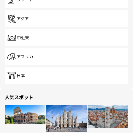
アジア
中近東
アフリカ
日本
人気スポット