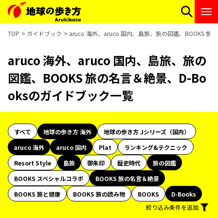
TOP
ガイドブック
aruco 海外、aruco 国内、島旅、旅の図鑑、BOOKS 
aruco 海外、aruco 国内、島旅、旅の
図鑑、BOOKS 旅の名言＆絶景、D-Bo
oksのガイドブック一覧
すべて
地球の歩き方 海外
地球の歩き方 Jシリーズ（国内）
aruco 海外
aruco 国内
Plat
ランキング&テクニック
Resort Style
島旅
御朱印
歴史時代
旅の図鑑
BOOKS スペシャルコラボ
BOOKS 旅の名言＆絶景
BOOKS 旅と健康
BOOKS 旅の読み物
BOOKS
D-Books
絞り込み条件を追加