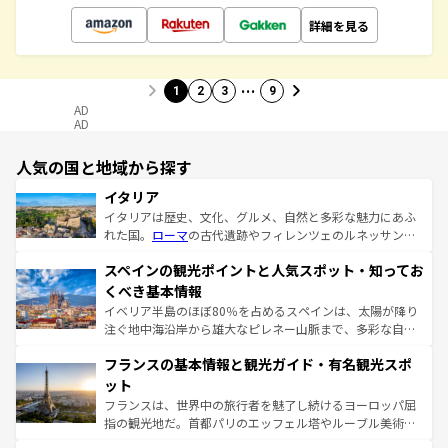
詳細を見る
…
1
2
3
9
AD
AD
人気の国と地域から探す
イタリア
イタリアは歴史、文化、グルメ、自然と多彩な魅力にあふ
れた国。
ローマ
の古代遺跡やフィレンツェのルネッサンス
美術、ヴェネツィアの運河など、歴史あるスポットはもち
スペインの観光ポイントと人気スポット・知ってお
ろん、トスカーナの美しい田園風景やアマルフィ海岸の絶
景など、自然景観も見逃せない。観光の合間には、本場の
くべき基本情報
ピザやパスタなど、絶品のイタリア料理を堪能することも
イベリア半島のほぼ80％を占めるスペインは、太陽が降り
できる。朝目覚めてから夜眠るまで、すべての瞬間を楽し
注ぐ地中海沿岸から雄大なピレネー山脈まで、多彩な自然
ませてくれるイタリアで、忘れられない旅をしてみよう！
と文化が詰まったヨーロッパ屈指の旅行先だ。多様な地域
なお、新着のイタリア情報は
コンテンツ一覧
を参照してほ
フランスの基本情報と観光ガイド・有名観光スポ
文化が根付くこの国では、情熱的なフラメンコ、熱気あふ
しい。
れる闘牛、そして美味しいタパスが生活の一部となってい
ット
る。首都マドリードの洗練された雰囲気や、バルセロナの
フランスは、世界中の旅行者を魅了し続けるヨーロッパ屈
アートに溢れた街角から、地方では古代ローマ遺跡や中世
指の観光地だ。首都パリのエッフェル塔やルーブル美術館
の城塞都市、穏やかなビーチリゾートまで多彩な表情を見
といった象徴的なスポットから、田舎町の古風な美しさま