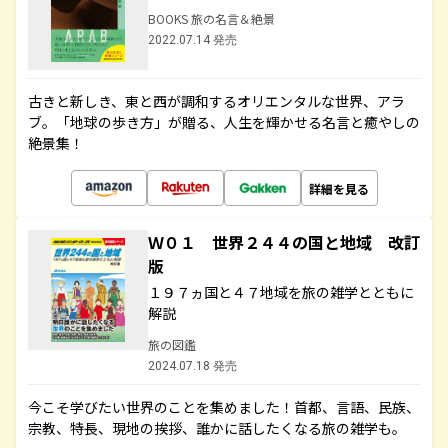
BOOKS 旅の名言＆絶景
2022.07.14 発売
古きと新しき、東と西が調和するオリエンタルな世界、アラ
ブ。「地球の歩き方」が贈る、人生を輝かせる名言と癒やしの
絶景集！
詳細を見る
Ｗ０１ 世界２４４の国と地域 改訂
版
１９７ヵ国と４７地域を旅の雑学とともに
解説
旅の図鑑
2024.07.18 発売
今こそ学びたい世界のことを集めました！首都、言語、民族、
宗教、特長、現地の挨拶、誰かに話したくなる旅の雑学も。