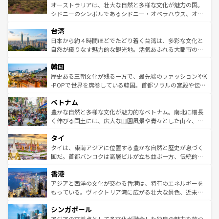
しみながら、その多様性と豊かな歴史を感じることができ
おすすめ。エメラルドグリーンに輝く海をはじめ、豊かな
オーストラリアは、壮大な自然と多様な文化が魅力の国。
るだろう。車でのロードトリップや列車の旅も、アメリカ
文化や歴史が息づいている。「アロハスピリット」と呼ば
シドニーのシンボルであるシドニー・オペラハウス、オー
ならではの贅沢な旅のスタイルだ。 なお、新着のアメリカ
れるおもてなしの心で訪れる人々を迎えてくれるハワイの
ストラリア東海岸北部に広がる大サンゴ礁地帯グレートバ
情報は
コンテンツ一覧
を参照してほしい。
人々、おいしいローカルフードやハワイアンミュージッ
台湾
リアリーフや大陸中央部にそびえるウルル（エアーズロッ
ク、伝統的なフラダンスなど、すべてがハワイの魅力を彩
ク）、タスマニアの美しい原生林やケアンズの熱帯雨林な
日本から約４時間ほどでたどり着く台湾は、多彩な文化と
っている。訪れるたびに新しい発見と感動が待っているハ
ど、見どころがたくさん。また、カフェやワイン、オージ
自然が織りなす魅力的な観光地。活気あふれる大都市の台
ワイを、存分に味わってほしい。 なお、新着のハワイ情報
ービーフなどの食文化も豊かで、美味しいものであふれて
北やノスタルジックな町並みが人気な九份（ジォウフェ
は
コンテンツ一覧
を参照してほしい。
韓国
いる。アクティビティも充実しており、サーフィンやダイ
ン）、静ひつな山岳地帯である台湾東部など、都市の喧騒
ビング、ハイキングなど、アウトドア好きにはたまらな
と山間の静けさが共存しており、訪れる人に新しい発見と
歴史ある王朝文化が残る一方で、最先端のファッションやK
い。オーストラリアの多彩な魅力を存分に味わいつくそ
驚きをもたらしてくれる。また、奥深い台湾の食文化も魅
-POPで世界を席巻している韓国。首都ソウルの宮殿や伝統
う。 なお、新着のオーストラリア情報は
コンテンツ一覧
を
力で、夜市などの屋台グルメから高級料理、ヘルシーで美
家屋が並ぶエリアでは韓国の歴史と文化に浸ることがで
参照してほしい。
ベトナム
容にもいいと評判のスイーツなど、バラエティ豊かな料理
き、地方に足を延ばせば四季折々の自然美を楽しむことが
が味わえる。 なお、新着の台湾情報は
コンテンツ一覧
を参
できる。そして、キムチや焼肉、絶品のストリートフード
豊かな自然と多様な文化が魅力的なベトナム。南北に細長
照してほしい。
まで、さまざまな韓国料理が待っている。夜には、韓国な
く伸びる国土には、広大な田園風景や青々とした山々、世
らではのナイトライフも堪能できる。あたたかいホスピタ
界遺産に登録された壮大な自然景観が点在し、都市部では
タイ
リティに包まれながら、韓国の多彩な魅力を心ゆくまで味
急速な発展と共に伝統が息づく。ハノイの古い町並みやホ
わってみてほしい。 なお、新着の韓国情報は
コンテンツ一
ーチミン市のフランス統治時代の建物も、独特の雰囲気を
タイは、東南アジアに位置する豊かな自然と歴史が息づく
覧
を参照してほしい。
醸し出している。また、バラエティの豊かさとおいしさで
国だ。首都バンコクは高層ビルが立ち並ぶ一方、伝統的な
世界中の食通を魅了してやまないベトナム料理も魅力のひ
寺院や市場がいたるところに点在し、古きよき文化と現代
香港
とつ。フォーやバインミー、ベトナムコーヒーなどは、ぜ
の活気が交差している。北部ではチェンマイなどの山岳地
ひ現地で味わいたい。どの地域を訪れてもあたたかい人々
帯で自然と触れ合い、南部ではプーケットやクラビの美し
アジアと西洋の文化が交わる香港は、特有のエネルギーを
が旅行者を迎えてくれるので、きっと忘れられない旅にな
いビーチでリゾート気分を楽しむことができる。タイ料理
もっている。ヴィクトリア湾に広がる壮大な景色、近未来
るはずだ。 なお、新着のベトナム情報は
コンテンツ一覧
を
は世界的に有名で、屋台から高級レストランまで味覚を刺
的なアートスポット、そして歴史と現代が融合した町並
参照してほしい。
シンガポール
激する。気候は一年中温暖で、どの季節にも異なる楽しみ
み、どこを訪れても感動するはず。観光スポットが密集し
が待っている。親しみやすいタイの人々、仏教を中心とし
ており、効率よく見どころを回れるのも魅力。息をのむよ
アジアの交差点として多文化が融合した独自の魅力を放つ