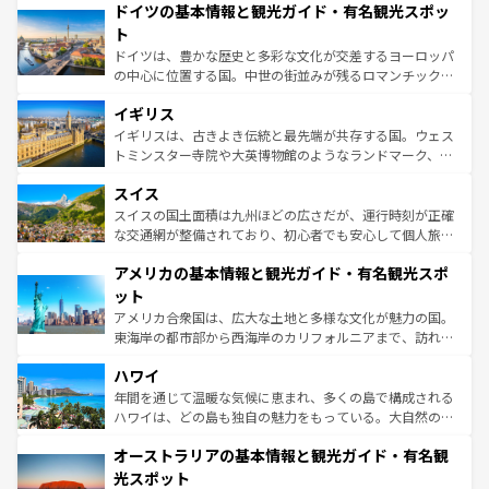
せる。地方によって風土や気候が異なるスペインはその個
ドイツの基本情報と観光ガイド・有名観光スポッ
で、幅広い魅力が詰まっている。華麗な宮殿、歴史的な大
性で訪れる人を魅了する。 なお、新着のスペイン情報は
コ
聖堂、美しいビーチ、そして豊かな自然が、訪れる者を心
ト
ンテンツ一覧
を参照してほしい。
から魅了する。また、フランスは美食の国としても知ら
ドイツは、豊かな歴史と多彩な文化が交差するヨーロッパ
れ、フランス料理はユネスコ無形文化遺産にも登録されて
の中心に位置する国。中世の街並みが残るロマンチック街
いる。シャンパンの発祥地であるランス、プロヴァンスの
道から、未来を先取りするようなモダンな都市まで多様な
香り高いラベンダー畑など、多彩な楽しみ方が可能だ。さ
イギリス
顔を持つこの国は、どこを歩いても飽きることがない。ベ
らに、パリ以外の地域にも魅力が溢れており、どの街角に
ルリンの文化的活気、バイエルン州のアルプスの絶景、そ
イギリスは、古きよき伝統と最先端が共存する国。ウェス
も豊かな歴史と文化が息づいている。パリ以外の個性あふ
してライン川沿いのワイン畑といった風景は必見。ビール
トミンスター寺院や大英博物館のようなランドマーク、歴
れる地方に足を運ぶとそれぞれで全く異なる文化を体験で
とソーセージを味わいながら地元の人と過ごす楽しい時間
史ある大学都市、美しい丘陵地帯や牧歌的な風景など、エ
きるだろう。 なお、新着のフランス情報は
コンテンツ一覧
スイス
は、お酒好きな人にはぜひ体験してほしい。 なお、新着の
リアごとに異なる魅力がある。また、優雅なアフタヌーン
を参照してほしい。
ドイツ情報は
コンテンツ一覧
を参照してほしい。
ティー、ビール好きにはたまらない英国パブ、サッカー観
スイスの国土面積は九州ほどの広さだが、運行時刻が正確
戦など、本場だからこそできる体験も豊富。イギリスを旅
な交通網が整備されており、初心者でも安心して個人旅行
して楽しみつくそう。 なお、新着のイギリス情報は
コンテ
を楽しめる。日本同様に時刻表どおりの旅が可能だ。中世
アメリカの基本情報と観光ガイド・有名観光スポ
ンツ一覧
を参照してほしい。
の建物がそのまま残る町や、スイスならではのユニークな
博物館もあり、アルプス観光だけでなく町歩きも満喫する
ット
ことができる。国民の所得が高いため物価も高いが、旅行
アメリカ合衆国は、広大な土地と多様な文化が魅力の国。
者向けの交通パス提供のサービスもあり、うまく活用すれ
東海岸の都市部から西海岸のカリフォルニアまで、訪れる
ば市内交通費無料で観光を楽しむこともできる。 なお、新
場所ごとに異なる風景と体験が待っている。ニューヨーク
着のスイス情報は
コンテンツ一覧
を参照してほしい。
ハワイ
のような巨大都市は、観光、ショッピング、エンターテイ
ンメントが詰まった刺激的なスポットだ。一方、アメリカ
年間を通じて温暖な気候に恵まれ、多くの島で構成される
西部には大自然が広がり、グランドキャニオンやイエロー
ハワイは、どの島も独自の魅力をもっている。大自然の神
ストーン国立公園といった絶景が堪能できる。さらに、南
秘を感じたいなら、火山が生み出した壮大な景観を誇るハ
オーストラリアの基本情報と観光ガイド・有名観
部のニューオーリンズでは、音楽と美食が融合した独特の
ワイ島は見逃せない。また、定番の観光地といえばオアフ
文化が魅力。旅行者はアメリカの各地域で異なる魅力を楽
島だが、静かな自然を求めるならマウイ島やカウアイ島が
光スポット