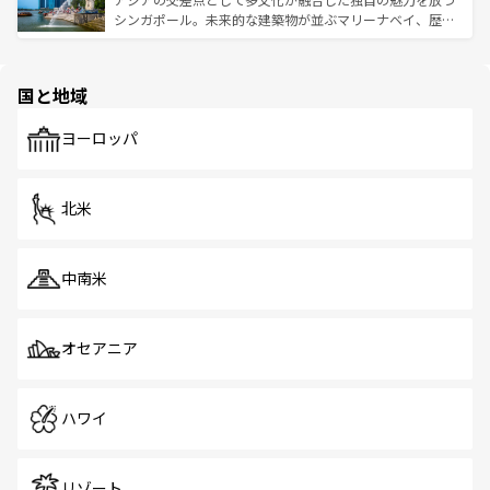
た文化、そして多様な観光資源が、訪れる旅人を魅了し続
うな絶景から文化的な体験まで、香港を存分に楽しみ尽く
シンガポール。未来的な建築物が並ぶマリーナベイ、歴史
ける。 なお、新着のタイ情報は
コンテンツ一覧
を参照して
そう。 なお、新着の香港情報は
コンテンツ一覧
を参照して
と伝統を感じられるエスニックタウン、多数の緑豊かな公
ほしい。
ほしい。
園や自然保護区など、自然が調和した近代的な景観と文化
の多様性あふれるカラフルな町は、どこを歩いても新しい
国と地域
発見がある。さらに、治安のよさや充実した公共交通機関
も、旅行者にとっては魅力的なポイント。グルメも豊富
で、ホーカーズは地元の風情を楽しめる外せないスポット
ヨーロッパ
だ。訪れる人を飽きさせないシンガポールで、多様な魅力
を体感しよう。 なお、新着のシンガポール情報は
コンテン
ツ一覧
を参照してほしい。
北米
中南米
オセアニア
ハワイ
リゾート