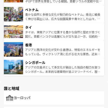
い。オーストラリアの多彩な魅力を存分に味わいつくそ
驚きをもたらしてくれる。また、奥深い台湾の食文化も魅
-POPで世界を席巻している韓国。首都ソウルの宮殿や伝統
う。 なお、新着のオーストラリア情報は
コンテンツ一覧
を
力で、夜市などの屋台グルメから高級料理、ヘルシーで美
家屋が並ぶエリアでは韓国の歴史と文化に浸ることがで
参照してほしい。
ベトナム
容にもいいと評判のスイーツなど、バラエティ豊かな料理
き、地方に足を延ばせば四季折々の自然美を楽しむことが
が味わえる。 なお、新着の台湾情報は
コンテンツ一覧
を参
できる。そして、キムチや焼肉、絶品のストリートフード
豊かな自然と多様な文化が魅力的なベトナム。南北に細長
照してほしい。
まで、さまざまな韓国料理が待っている。夜には、韓国な
く伸びる国土には、広大な田園風景や青々とした山々、世
らではのナイトライフも堪能できる。あたたかいホスピタ
界遺産に登録された壮大な自然景観が点在し、都市部では
タイ
リティに包まれながら、韓国の多彩な魅力を心ゆくまで味
急速な発展と共に伝統が息づく。ハノイの古い町並みやホ
わってみてほしい。 なお、新着の韓国情報は
コンテンツ一
ーチミン市のフランス統治時代の建物も、独特の雰囲気を
タイは、東南アジアに位置する豊かな自然と歴史が息づく
覧
を参照してほしい。
醸し出している。また、バラエティの豊かさとおいしさで
国だ。首都バンコクは高層ビルが立ち並ぶ一方、伝統的な
世界中の食通を魅了してやまないベトナム料理も魅力のひ
寺院や市場がいたるところに点在し、古きよき文化と現代
香港
とつ。フォーやバインミー、ベトナムコーヒーなどは、ぜ
の活気が交差している。北部ではチェンマイなどの山岳地
ひ現地で味わいたい。どの地域を訪れてもあたたかい人々
帯で自然と触れ合い、南部ではプーケットやクラビの美し
アジアと西洋の文化が交わる香港は、特有のエネルギーを
が旅行者を迎えてくれるので、きっと忘れられない旅にな
いビーチでリゾート気分を楽しむことができる。タイ料理
もっている。ヴィクトリア湾に広がる壮大な景色、近未来
るはずだ。 なお、新着のベトナム情報は
コンテンツ一覧
を
は世界的に有名で、屋台から高級レストランまで味覚を刺
的なアートスポット、そして歴史と現代が融合した町並
参照してほしい。
シンガポール
激する。気候は一年中温暖で、どの季節にも異なる楽しみ
み、どこを訪れても感動するはず。観光スポットが密集し
が待っている。親しみやすいタイの人々、仏教を中心とし
ており、効率よく見どころを回れるのも魅力。息をのむよ
アジアの交差点として多文化が融合した独自の魅力を放つ
た文化、そして多様な観光資源が、訪れる旅人を魅了し続
うな絶景から文化的な体験まで、香港を存分に楽しみ尽く
シンガポール。未来的な建築物が並ぶマリーナベイ、歴史
ける。 なお、新着のタイ情報は
コンテンツ一覧
を参照して
そう。 なお、新着の香港情報は
コンテンツ一覧
を参照して
と伝統を感じられるエスニックタウン、多数の緑豊かな公
ほしい。
ほしい。
園や自然保護区など、自然が調和した近代的な景観と文化
の多様性あふれるカラフルな町は、どこを歩いても新しい
国と地域
発見がある。さらに、治安のよさや充実した公共交通機関
も、旅行者にとっては魅力的なポイント。グルメも豊富
で、ホーカーズは地元の風情を楽しめる外せないスポット
ヨーロッパ
だ。訪れる人を飽きさせないシンガポールで、多様な魅力
を体感しよう。 なお、新着のシンガポール情報は
コンテン