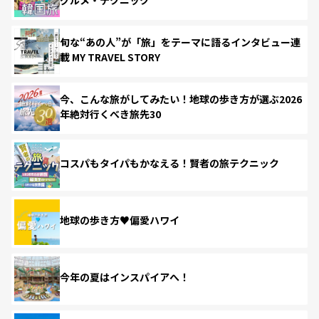
旬な“あの人”が「旅」をテーマに語るインタビュー連
載 MY TRAVEL STORY
今、こんな旅がしてみたい！地球の歩き方が選ぶ2026
年絶対行くべき旅先30
コスパもタイパもかなえる！賢者の旅テクニック
地球の歩き方♥偏愛ハワイ
今年の夏はインスパイアへ！