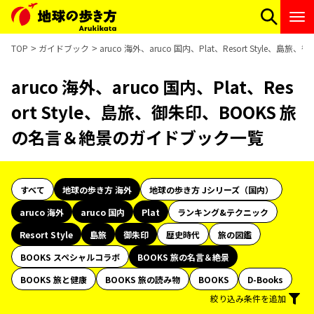
TOP
ガイドブック
aruco 海外、aruco 国内、Plat、Resort Styl
aruco 海外、aruco 国内、Plat、Res
ort Style、島旅、御朱印、BOOKS 旅
の名言＆絶景のガイドブック一覧
すべて
地球の歩き方 海外
地球の歩き方 Jシリーズ（国内）
aruco 海外
aruco 国内
Plat
ランキング&テクニック
Resort Style
島旅
御朱印
歴史時代
旅の図鑑
BOOKS スペシャルコラボ
BOOKS 旅の名言＆絶景
BOOKS 旅と健康
BOOKS 旅の読み物
BOOKS
D-Books
絞り込み条件を追加