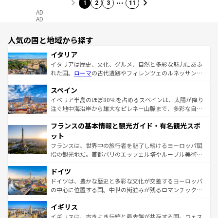
…
1
2
3
11
AD
AD
人気の国と地域から探す
イタリア
イタリアは歴史、文化、グルメ、自然と多彩な魅力にあふ
れた国。
ローマ
の古代遺跡やフィレンツェのルネッサンス
美術、ヴェネツィアの運河など、歴史あるスポットはもち
スペイン
ろん、トスカーナの美しい田園風景やアマルフィ海岸の絶
景など、自然景観も見逃せない。観光の合間には、本場の
イベリア半島のほぼ80％を占めるスペインは、太陽が降り
ピザやパスタなど、絶品のイタリア料理を堪能することも
注ぐ地中海沿岸から雄大なピレネー山脈まで、多彩な自然
できる。朝目覚めてから夜眠るまで、すべての瞬間を楽し
と文化が詰まったヨーロッパ屈指の旅行先だ。多様な地域
フランスの基本情報と観光ガイド・有名観光スポ
ませてくれるイタリアで、忘れられない旅をしてみよう！
文化が根付くこの国では、情熱的なフラメンコ、熱気あふ
なお、新着のイタリア情報は
コンテンツ一覧
を参照してほ
れる闘牛、そして美味しいタパスが生活の一部となってい
ット
しい。
る。首都マドリードの洗練された雰囲気や、バルセロナの
フランスは、世界中の旅行者を魅了し続けるヨーロッパ屈
アートに溢れた街角から、地方では古代ローマ遺跡や中世
指の観光地だ。首都パリのエッフェル塔やルーブル美術館
の城塞都市、穏やかなビーチリゾートまで多彩な表情を見
といった象徴的なスポットから、田舎町の古風な美しさま
せる。地方によって風土や気候が異なるスペインはその個
ドイツ
で、幅広い魅力が詰まっている。華麗な宮殿、歴史的な大
性で訪れる人を魅了する。 なお、新着のスペイン情報は
コ
聖堂、美しいビーチ、そして豊かな自然が、訪れる者を心
ドイツは、豊かな歴史と多彩な文化が交差するヨーロッパ
ンテンツ一覧
を参照してほしい。
から魅了する。また、フランスは美食の国としても知ら
の中心に位置する国。中世の街並みが残るロマンチック街
れ、フランス料理はユネスコ無形文化遺産にも登録されて
道から、未来を先取りするようなモダンな都市まで多様な
イギリス
いる。シャンパンの発祥地であるランス、プロヴァンスの
顔を持つこの国は、どこを歩いても飽きることがない。ベ
香り高いラベンダー畑など、多彩な楽しみ方が可能だ。さ
ルリンの文化的活気、バイエルン州のアルプスの絶景、そ
イギリスは、古きよき伝統と最先端が共存する国。ウェス