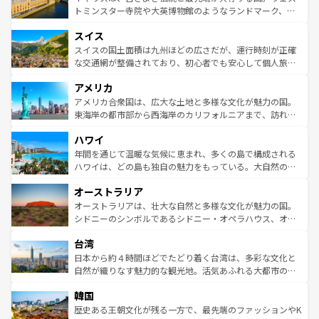
らに、パリ以外の地域にも魅力が溢れており、どの街角に
してライン川沿いのワイン畑といった風景は必見。ビール
トミンスター寺院や大英博物館のようなランドマーク、歴
も豊かな歴史と文化が息づいている。パリ以外の個性あふ
とソーセージを味わいながら地元の人と過ごす楽しい時間
史ある大学都市、美しい丘陵地帯や牧歌的な風景など、エ
れる地方に足を運ぶとそれぞれで全く異なる文化を体験で
スイス
は、お酒好きな人にはぜひ体験してほしい。 なお、新着の
リアごとに異なる魅力がある。また、優雅なアフタヌーン
きるだろう。 なお、新着のフランス情報は
コンテンツ一覧
ドイツ情報は
コンテンツ一覧
を参照してほしい。
ティー、ビール好きにはたまらない英国パブ、サッカー観
スイスの国土面積は九州ほどの広さだが、運行時刻が正確
を参照してほしい。
戦など、本場だからこそできる体験も豊富。イギリスを旅
な交通網が整備されており、初心者でも安心して個人旅行
して楽しみつくそう。 なお、新着のイギリス情報は
コンテ
を楽しめる。日本同様に時刻表どおりの旅が可能だ。中世
アメリカ
ンツ一覧
を参照してほしい。
の建物がそのまま残る町や、スイスならではのユニークな
博物館もあり、アルプス観光だけでなく町歩きも満喫する
アメリカ合衆国は、広大な土地と多様な文化が魅力の国。
ことができる。国民の所得が高いため物価も高いが、旅行
東海岸の都市部から西海岸のカリフォルニアまで、訪れる
者向けの交通パス提供のサービスもあり、うまく活用すれ
場所ごとに異なる風景と体験が待っている。ニューヨーク
ハワイ
ば市内交通費無料で観光を楽しむこともできる。 なお、新
のような巨大都市は、観光、ショッピング、エンターテイ
着のスイス情報は
コンテンツ一覧
を参照してほしい。
ンメントが詰まった刺激的なスポットだ。一方、アメリカ
年間を通じて温暖な気候に恵まれ、多くの島で構成される
西部には大自然が広がり、グランドキャニオンやイエロー
ハワイは、どの島も独自の魅力をもっている。大自然の神
ストーン国立公園といった絶景が堪能できる。さらに、南
秘を感じたいなら、火山が生み出した壮大な景観を誇るハ
オーストラリア
部のニューオーリンズでは、音楽と美食が融合した独特の
ワイ島は見逃せない。また、定番の観光地といえばオアフ
文化が魅力。旅行者はアメリカの各地域で異なる魅力を楽
島だが、静かな自然を求めるならマウイ島やカウアイ島が
オーストラリアは、壮大な自然と多様な文化が魅力の国。
しみながら、その多様性と豊かな歴史を感じることができ
おすすめ。エメラルドグリーンに輝く海をはじめ、豊かな
シドニーのシンボルであるシドニー・オペラハウス、オー
るだろう。車でのロードトリップや列車の旅も、アメリカ
文化や歴史が息づいている。「アロハスピリット」と呼ば
ストラリア東海岸北部に広がる大サンゴ礁地帯グレートバ
ならではの贅沢な旅のスタイルだ。 なお、新着のアメリカ
台湾
れるおもてなしの心で訪れる人々を迎えてくれるハワイの
リアリーフや大陸中央部にそびえるウルル（エアーズロッ
情報は
コンテンツ一覧
を参照してほしい。
人々、おいしいローカルフードやハワイアンミュージッ
ク）、タスマニアの美しい原生林やケアンズの熱帯雨林な
日本から約４時間ほどでたどり着く台湾は、多彩な文化と
ク、伝統的なフラダンスなど、すべてがハワイの魅力を彩
ど、見どころがたくさん。また、カフェやワイン、オージ
自然が織りなす魅力的な観光地。活気あふれる大都市の台
っている。訪れるたびに新しい発見と感動が待っているハ
ービーフなどの食文化も豊かで、美味しいものであふれて
北やノスタルジックな町並みが人気な九份（ジォウフェ
ワイを、存分に味わってほしい。 なお、新着のハワイ情報
韓国
いる。アクティビティも充実しており、サーフィンやダイ
ン）、静ひつな山岳地帯である台湾東部など、都市の喧騒
は
コンテンツ一覧
を参照してほしい。
ビング、ハイキングなど、アウトドア好きにはたまらな
と山間の静けさが共存しており、訪れる人に新しい発見と
歴史ある王朝文化が残る一方で、最先端のファッションやK