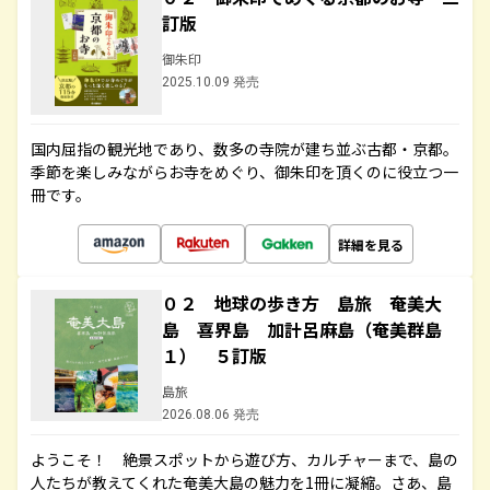
訂版
御朱印
2025.10.09 発売
国内屈指の観光地であり、数多の寺院が建ち並ぶ古都・京都。
季節を楽しみながらお寺をめぐり、御朱印を頂くのに役立つ一
冊です。
詳細を見る
０２ 地球の歩き方 島旅 奄美大
島 喜界島 加計呂麻島（奄美群島
１） ５訂版
島旅
2026.08.06 発売
ようこそ！ 絶景スポットから遊び方、カルチャーまで、島の
人たちが教えてくれた奄美大島の魅力を1冊に凝縮。さあ、島