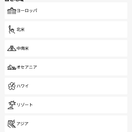
も、旅行者にとっては魅力的なポイント。グルメも豊富
で、ホーカーズは地元の風情を楽しめる外せないスポット
ヨーロッパ
だ。訪れる人を飽きさせないシンガポールで、多様な魅力
を体感しよう。 なお、新着のシンガポール情報は
コンテン
ツ一覧
を参照してほしい。
北米
中南米
オセアニア
ハワイ
リゾート
アジア