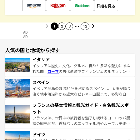
詳細を見る
…
1
2
3
12
AD
AD
人気の国と地域から探す
イタリア
イタリアは歴史、文化、グルメ、自然と多彩な魅力にあふ
れた国。
ローマ
の古代遺跡やフィレンツェのルネッサンス
美術、ヴェネツィアの運河など、歴史あるスポットはもち
スペイン
ろん、トスカーナの美しい田園風景やアマルフィ海岸の絶
景など、自然景観も見逃せない。観光の合間には、本場の
イベリア半島のほぼ80％を占めるスペインは、太陽が降り
ピザやパスタなど、絶品のイタリア料理を堪能することも
注ぐ地中海沿岸から雄大なピレネー山脈まで、多彩な自然
できる。朝目覚めてから夜眠るまで、すべての瞬間を楽し
と文化が詰まったヨーロッパ屈指の旅行先だ。多様な地域
フランスの基本情報と観光ガイド・有名観光スポ
ませてくれるイタリアで、忘れられない旅をしてみよう！
文化が根付くこの国では、情熱的なフラメンコ、熱気あふ
なお、新着のイタリア情報は
コンテンツ一覧
を参照してほ
れる闘牛、そして美味しいタパスが生活の一部となってい
ット
しい。
る。首都マドリードの洗練された雰囲気や、バルセロナの
フランスは、世界中の旅行者を魅了し続けるヨーロッパ屈
アートに溢れた街角から、地方では古代ローマ遺跡や中世
指の観光地だ。首都パリのエッフェル塔やルーブル美術館
の城塞都市、穏やかなビーチリゾートまで多彩な表情を見
といった象徴的なスポットから、田舎町の古風な美しさま
せる。地方によって風土や気候が異なるスペインはその個
ドイツ
で、幅広い魅力が詰まっている。華麗な宮殿、歴史的な大
性で訪れる人を魅了する。 なお、新着のスペイン情報は
コ