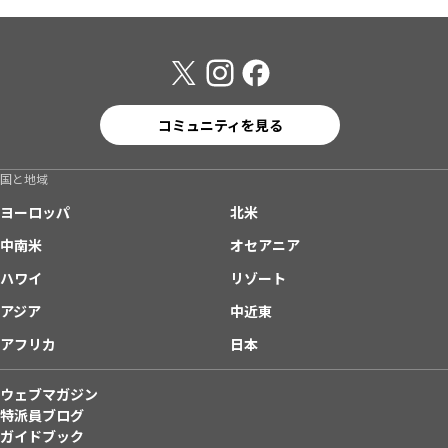
コミュニティを見る
国と地域
ヨーロッパ
北米
中南米
オセアニア
ハワイ
リゾート
アジア
中近東
アフリカ
日本
ウェブマガジン
特派員ブログ
ガイドブック