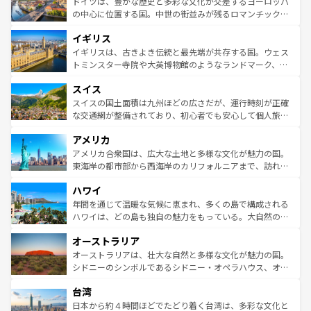
聖堂、美しいビーチ、そして豊かな自然が、訪れる者を心
ドイツは、豊かな歴史と多彩な文化が交差するヨーロッパ
ンテンツ一覧
を参照してほしい。
から魅了する。また、フランスは美食の国としても知ら
の中心に位置する国。中世の街並みが残るロマンチック街
れ、フランス料理はユネスコ無形文化遺産にも登録されて
道から、未来を先取りするようなモダンな都市まで多様な
イギリス
いる。シャンパンの発祥地であるランス、プロヴァンスの
顔を持つこの国は、どこを歩いても飽きることがない。ベ
香り高いラベンダー畑など、多彩な楽しみ方が可能だ。さ
ルリンの文化的活気、バイエルン州のアルプスの絶景、そ
イギリスは、古きよき伝統と最先端が共存する国。ウェス
らに、パリ以外の地域にも魅力が溢れており、どの街角に
してライン川沿いのワイン畑といった風景は必見。ビール
トミンスター寺院や大英博物館のようなランドマーク、歴
も豊かな歴史と文化が息づいている。パリ以外の個性あふ
とソーセージを味わいながら地元の人と過ごす楽しい時間
史ある大学都市、美しい丘陵地帯や牧歌的な風景など、エ
れる地方に足を運ぶとそれぞれで全く異なる文化を体験で
スイス
は、お酒好きな人にはぜひ体験してほしい。 なお、新着の
リアごとに異なる魅力がある。また、優雅なアフタヌーン
きるだろう。 なお、新着のフランス情報は
コンテンツ一覧
ドイツ情報は
コンテンツ一覧
を参照してほしい。
ティー、ビール好きにはたまらない英国パブ、サッカー観
スイスの国土面積は九州ほどの広さだが、運行時刻が正確
を参照してほしい。
戦など、本場だからこそできる体験も豊富。イギリスを旅
な交通網が整備されており、初心者でも安心して個人旅行
して楽しみつくそう。 なお、新着のイギリス情報は
コンテ
を楽しめる。日本同様に時刻表どおりの旅が可能だ。中世
アメリカ
ンツ一覧
を参照してほしい。
の建物がそのまま残る町や、スイスならではのユニークな
博物館もあり、アルプス観光だけでなく町歩きも満喫する
アメリカ合衆国は、広大な土地と多様な文化が魅力の国。
ことができる。国民の所得が高いため物価も高いが、旅行
東海岸の都市部から西海岸のカリフォルニアまで、訪れる
者向けの交通パス提供のサービスもあり、うまく活用すれ
場所ごとに異なる風景と体験が待っている。ニューヨーク
ハワイ
ば市内交通費無料で観光を楽しむこともできる。 なお、新
のような巨大都市は、観光、ショッピング、エンターテイ
着のスイス情報は
コンテンツ一覧
を参照してほしい。
ンメントが詰まった刺激的なスポットだ。一方、アメリカ
年間を通じて温暖な気候に恵まれ、多くの島で構成される
西部には大自然が広がり、グランドキャニオンやイエロー
ハワイは、どの島も独自の魅力をもっている。大自然の神
ストーン国立公園といった絶景が堪能できる。さらに、南
秘を感じたいなら、火山が生み出した壮大な景観を誇るハ
オーストラリア
部のニューオーリンズでは、音楽と美食が融合した独特の
ワイ島は見逃せない。また、定番の観光地といえばオアフ
文化が魅力。旅行者はアメリカの各地域で異なる魅力を楽
島だが、静かな自然を求めるならマウイ島やカウアイ島が
オーストラリアは、壮大な自然と多様な文化が魅力の国。
しみながら、その多様性と豊かな歴史を感じることができ
おすすめ。エメラルドグリーンに輝く海をはじめ、豊かな
シドニーのシンボルであるシドニー・オペラハウス、オー
るだろう。車でのロードトリップや列車の旅も、アメリカ
文化や歴史が息づいている。「アロハスピリット」と呼ば
ストラリア東海岸北部に広がる大サンゴ礁地帯グレートバ
ならではの贅沢な旅のスタイルだ。 なお、新着のアメリカ
台湾
れるおもてなしの心で訪れる人々を迎えてくれるハワイの
リアリーフや大陸中央部にそびえるウルル（エアーズロッ
情報は
コンテンツ一覧
を参照してほしい。
人々、おいしいローカルフードやハワイアンミュージッ
ク）、タスマニアの美しい原生林やケアンズの熱帯雨林な
日本から約４時間ほどでたどり着く台湾は、多彩な文化と