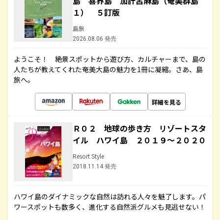
島 喜界島 加計呂麻島（奄美群島
１） ５訂版
島旅
2026.08.06 発売
ようこそ！ 絶景スポットから遊び方、カルチャーまで、島の
人たちが教えてくれた奄美大島の魅力を1冊に凝縮。さあ、島
旅へ。
詳細を見る
Ｒ０２ 地球の歩き方 リゾートスタ
イル ハワイ島 ２０１９～２０２０
Resort Style
2018.11.14 発売
ハワイ島のダイナミックな自然は訪れる人々を魅了します。パ
ワースポットも数多く、進化する自然派グルメも見逃せない！