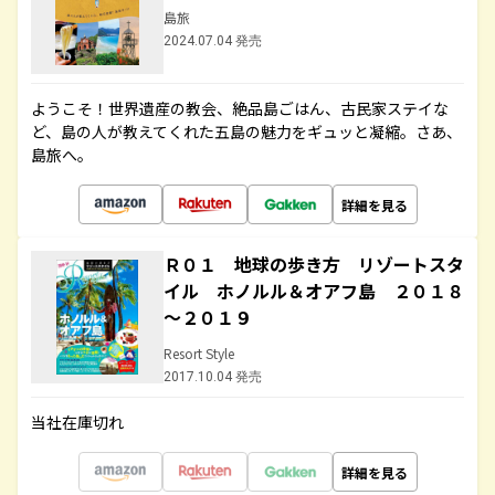
島旅
2024.07.04 発売
ようこそ！世界遺産の教会、絶品島ごはん、古民家ステイな
ど、島の人が教えてくれた五島の魅力をギュッと凝縮。さあ、
島旅へ。
詳細を見る
Ｒ０１ 地球の歩き方 リゾートスタ
イル ホノルル＆オアフ島 ２０１８
～２０１９
Resort Style
2017.10.04 発売
当社在庫切れ
詳細を見る