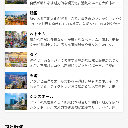
ク、伝統的なフラダンスなど、すべてがハワイの魅力を彩
ど、見どころがたくさん。また、カフェやワイン、オージ
自然が織りなす魅力的な観光地。活気あふれる大都市の台
っている。訪れるたびに新しい発見と感動が待っているハ
ービーフなどの食文化も豊かで、美味しいものであふれて
北やノスタルジックな町並みが人気な九份（ジォウフェ
ワイを、存分に味わってほしい。 なお、新着のハワイ情報
韓国
いる。アクティビティも充実しており、サーフィンやダイ
ン）、静ひつな山岳地帯である台湾東部など、都市の喧騒
は
コンテンツ一覧
を参照してほしい。
ビング、ハイキングなど、アウトドア好きにはたまらな
と山間の静けさが共存しており、訪れる人に新しい発見と
歴史ある王朝文化が残る一方で、最先端のファッションやK
い。オーストラリアの多彩な魅力を存分に味わいつくそ
驚きをもたらしてくれる。また、奥深い台湾の食文化も魅
-POPで世界を席巻している韓国。首都ソウルの宮殿や伝統
う。 なお、新着のオーストラリア情報は
コンテンツ一覧
を
力で、夜市などの屋台グルメから高級料理、ヘルシーで美
家屋が並ぶエリアでは韓国の歴史と文化に浸ることがで
参照してほしい。
ベトナム
容にもいいと評判のスイーツなど、バラエティ豊かな料理
き、地方に足を延ばせば四季折々の自然美を楽しむことが
が味わえる。 なお、新着の台湾情報は
コンテンツ一覧
を参
できる。そして、キムチや焼肉、絶品のストリートフード
豊かな自然と多様な文化が魅力的なベトナム。南北に細長
照してほしい。
まで、さまざまな韓国料理が待っている。夜には、韓国な
く伸びる国土には、広大な田園風景や青々とした山々、世
らではのナイトライフも堪能できる。あたたかいホスピタ
界遺産に登録された壮大な自然景観が点在し、都市部では
タイ
リティに包まれながら、韓国の多彩な魅力を心ゆくまで味
急速な発展と共に伝統が息づく。ハノイの古い町並みやホ
わってみてほしい。 なお、新着の韓国情報は
コンテンツ一
ーチミン市のフランス統治時代の建物も、独特の雰囲気を
タイは、東南アジアに位置する豊かな自然と歴史が息づく
覧
を参照してほしい。
醸し出している。また、バラエティの豊かさとおいしさで
国だ。首都バンコクは高層ビルが立ち並ぶ一方、伝統的な
世界中の食通を魅了してやまないベトナム料理も魅力のひ
寺院や市場がいたるところに点在し、古きよき文化と現代
香港
とつ。フォーやバインミー、ベトナムコーヒーなどは、ぜ
の活気が交差している。北部ではチェンマイなどの山岳地
ひ現地で味わいたい。どの地域を訪れてもあたたかい人々
帯で自然と触れ合い、南部ではプーケットやクラビの美し
アジアと西洋の文化が交わる香港は、特有のエネルギーを
が旅行者を迎えてくれるので、きっと忘れられない旅にな
いビーチでリゾート気分を楽しむことができる。タイ料理
もっている。ヴィクトリア湾に広がる壮大な景色、近未来
るはずだ。 なお、新着のベトナム情報は
コンテンツ一覧
を
は世界的に有名で、屋台から高級レストランまで味覚を刺
的なアートスポット、そして歴史と現代が融合した町並
参照してほしい。
シンガポール
激する。気候は一年中温暖で、どの季節にも異なる楽しみ
み、どこを訪れても感動するはず。観光スポットが密集し
が待っている。親しみやすいタイの人々、仏教を中心とし
ており、効率よく見どころを回れるのも魅力。息をのむよ
アジアの交差点として多文化が融合した独自の魅力を放つ
た文化、そして多様な観光資源が、訪れる旅人を魅了し続
うな絶景から文化的な体験まで、香港を存分に楽しみ尽く
シンガポール。未来的な建築物が並ぶマリーナベイ、歴史
ける。 なお、新着のタイ情報は
コンテンツ一覧
を参照して
そう。 なお、新着の香港情報は
コンテンツ一覧
を参照して
と伝統を感じられるエスニックタウン、多数の緑豊かな公
ほしい。
ほしい。
園や自然保護区など、自然が調和した近代的な景観と文化
の多様性あふれるカラフルな町は、どこを歩いても新しい
国と地域
発見がある。さらに、治安のよさや充実した公共交通機関