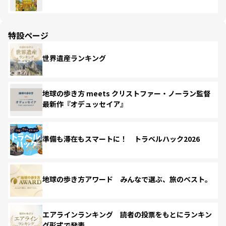
特設ページ
世界遺産ランキング
地球の歩き方 meets クリストファー・ノーラン監督
最新作『オデュッセイア』
準備も滞在もスマートに！ トラベルハック2026
地球の歩き方アワード みんなで選ぶ、旅のベスト。
エアラインランキング 読者の投票をもとにランキン
グ形式で発表