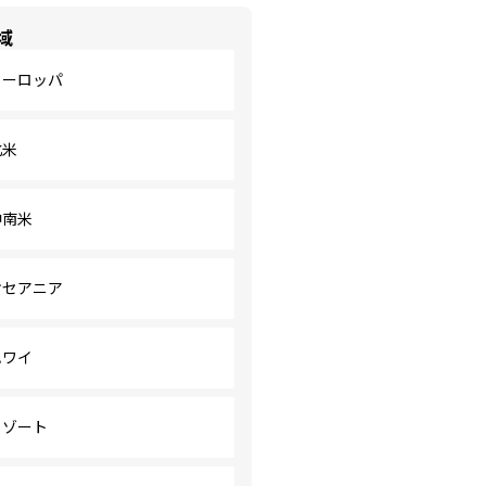
域
ヨーロッパ
北米
中南米
オセアニア
ハワイ
リゾート