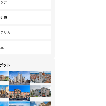
アジア
中近東
アフリカ
日本
ポット