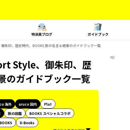
特派員ブログ
ガイドブック
t Style、御朱印、歴史時代、BOOKS 旅の名言＆絶景のガイドブック一覧
AD
ort Style、御朱印、歴
絶景のガイドブック一覧
uco 海外
aruco 国内
Plat
代
旅の図鑑
BOOKS スペシャルコラボ
BOOKS
D-Books