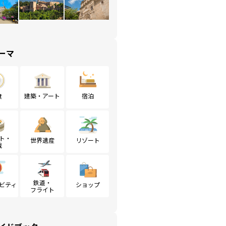
ーマ
食
建築・アート
宿泊
ト・
世界遺産
リゾート
戦
鉄道・
ビティ
ショップ
フライト