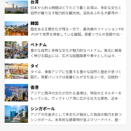
ならではの贅沢な旅のスタイルだ。 なお、新着のアメリカ
台湾
れるおもてなしの心で訪れる人々を迎えてくれるハワイの
リアリーフや大陸中央部にそびえるウルル（エアーズロッ
情報は
コンテンツ一覧
を参照してほしい。
人々、おいしいローカルフードやハワイアンミュージッ
ク）、タスマニアの美しい原生林やケアンズの熱帯雨林な
日本から約４時間ほどでたどり着く台湾は、多彩な文化と
ク、伝統的なフラダンスなど、すべてがハワイの魅力を彩
ど、見どころがたくさん。また、カフェやワイン、オージ
自然が織りなす魅力的な観光地。活気あふれる大都市の台
っている。訪れるたびに新しい発見と感動が待っているハ
ービーフなどの食文化も豊かで、美味しいものであふれて
北やノスタルジックな町並みが人気な九份（ジォウフェ
ワイを、存分に味わってほしい。 なお、新着のハワイ情報
韓国
いる。アクティビティも充実しており、サーフィンやダイ
ン）、静ひつな山岳地帯である台湾東部など、都市の喧騒
は
コンテンツ一覧
を参照してほしい。
ビング、ハイキングなど、アウトドア好きにはたまらな
と山間の静けさが共存しており、訪れる人に新しい発見と
歴史ある王朝文化が残る一方で、最先端のファッションやK
い。オーストラリアの多彩な魅力を存分に味わいつくそ
驚きをもたらしてくれる。また、奥深い台湾の食文化も魅
-POPで世界を席巻している韓国。首都ソウルの宮殿や伝統
う。 なお、新着のオーストラリア情報は
コンテンツ一覧
を
力で、夜市などの屋台グルメから高級料理、ヘルシーで美
家屋が並ぶエリアでは韓国の歴史と文化に浸ることがで
参照してほしい。
ベトナム
容にもいいと評判のスイーツなど、バラエティ豊かな料理
き、地方に足を延ばせば四季折々の自然美を楽しむことが
が味わえる。 なお、新着の台湾情報は
コンテンツ一覧
を参
できる。そして、キムチや焼肉、絶品のストリートフード
豊かな自然と多様な文化が魅力的なベトナム。南北に細長
照してほしい。
まで、さまざまな韓国料理が待っている。夜には、韓国な
く伸びる国土には、広大な田園風景や青々とした山々、世
らではのナイトライフも堪能できる。あたたかいホスピタ
界遺産に登録された壮大な自然景観が点在し、都市部では
タイ
リティに包まれながら、韓国の多彩な魅力を心ゆくまで味
急速な発展と共に伝統が息づく。ハノイの古い町並みやホ
わってみてほしい。 なお、新着の韓国情報は
コンテンツ一
ーチミン市のフランス統治時代の建物も、独特の雰囲気を
タイは、東南アジアに位置する豊かな自然と歴史が息づく
覧
を参照してほしい。
醸し出している。また、バラエティの豊かさとおいしさで
国だ。首都バンコクは高層ビルが立ち並ぶ一方、伝統的な
世界中の食通を魅了してやまないベトナム料理も魅力のひ
寺院や市場がいたるところに点在し、古きよき文化と現代
香港
とつ。フォーやバインミー、ベトナムコーヒーなどは、ぜ
の活気が交差している。北部ではチェンマイなどの山岳地
ひ現地で味わいたい。どの地域を訪れてもあたたかい人々
帯で自然と触れ合い、南部ではプーケットやクラビの美し
アジアと西洋の文化が交わる香港は、特有のエネルギーを
が旅行者を迎えてくれるので、きっと忘れられない旅にな
いビーチでリゾート気分を楽しむことができる。タイ料理
もっている。ヴィクトリア湾に広がる壮大な景色、近未来
るはずだ。 なお、新着のベトナム情報は
コンテンツ一覧
を
は世界的に有名で、屋台から高級レストランまで味覚を刺
的なアートスポット、そして歴史と現代が融合した町並
参照してほしい。
シンガポール
激する。気候は一年中温暖で、どの季節にも異なる楽しみ
み、どこを訪れても感動するはず。観光スポットが密集し
が待っている。親しみやすいタイの人々、仏教を中心とし
ており、効率よく見どころを回れるのも魅力。息をのむよ
アジアの交差点として多文化が融合した独自の魅力を放つ
た文化、そして多様な観光資源が、訪れる旅人を魅了し続
うな絶景から文化的な体験まで、香港を存分に楽しみ尽く
シンガポール。未来的な建築物が並ぶマリーナベイ、歴史
ける。 なお、新着のタイ情報は
コンテンツ一覧
を参照して
そう。 なお、新着の香港情報は
コンテンツ一覧
を参照して
と伝統を感じられるエスニックタウン、多数の緑豊かな公
ほしい。
ほしい。
園や自然保護区など、自然が調和した近代的な景観と文化