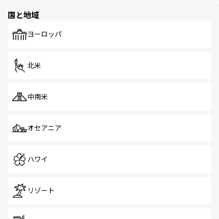
の多様性あふれるカラフルな町は、どこを歩いても新しい
国と地域
発見がある。さらに、治安のよさや充実した公共交通機関
も、旅行者にとっては魅力的なポイント。グルメも豊富
で、ホーカーズは地元の風情を楽しめる外せないスポット
ヨーロッパ
だ。訪れる人を飽きさせないシンガポールで、多様な魅力
を体感しよう。 なお、新着のシンガポール情報は
コンテン
ツ一覧
を参照してほしい。
北米
中南米
オセアニア
ハワイ
リゾート