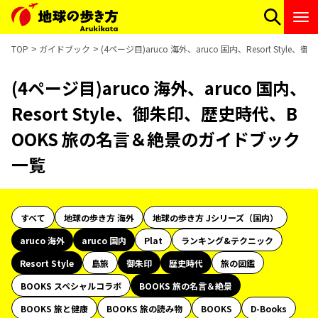
TOP
ガイドブック
(4ページ目)aruco 海外、aruco 国内、Resort S
(4ページ目)aruco 海外、aruco 国内、
Resort Style、御朱印、歴史時代、B
OOKS 旅の名言＆絶景のガイドブック
一覧
すべて
地球の歩き方 海外
地球の歩き方 Jシリーズ（国内）
aruco 海外
aruco 国内
Plat
ランキング&テクニック
Resort Style
島旅
御朱印
歴史時代
旅の図鑑
BOOKS スペシャルコラボ
BOOKS 旅の名言＆絶景
BOOKS 旅と健康
BOOKS 旅の読み物
BOOKS
D-Books