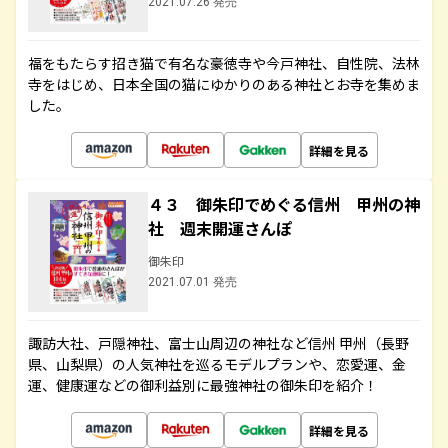
2021.07.26 発売
福をもたらす招き猫で有名な豪徳寺や今戸神社、自性院、法林
寺をはじめ、日本全国の猫にゆかりのある神社とお寺を集めま
した。
詳細を見る
４３ 御朱印でめぐる信州 甲州の神
社 週末開運さんぽ
御朱印
2021.07.01 発売
諏訪大社、戸隠神社、富士山周辺の神社など信州 甲州（長野
県、山梨県）の人気神社を巡るモデルプランや、恋愛運、金
運、健康運などの御利益別に最強神社の御朱印を紹介！
詳細を見る