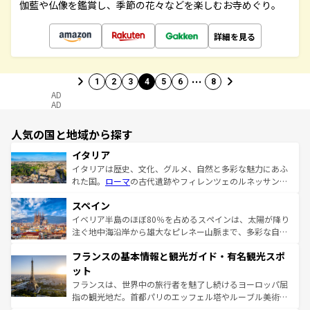
伽藍や仏像を鑑賞し、季節の花々などを楽しむお寺めぐり。
詳細を見る
…
1
2
3
4
5
6
8
AD
AD
人気の国と地域から探す
イタリア
イタリアは歴史、文化、グルメ、自然と多彩な魅力にあふ
れた国。
ローマ
の古代遺跡やフィレンツェのルネッサンス
美術、ヴェネツィアの運河など、歴史あるスポットはもち
スペイン
ろん、トスカーナの美しい田園風景やアマルフィ海岸の絶
景など、自然景観も見逃せない。観光の合間には、本場の
イベリア半島のほぼ80％を占めるスペインは、太陽が降り
ピザやパスタなど、絶品のイタリア料理を堪能することも
注ぐ地中海沿岸から雄大なピレネー山脈まで、多彩な自然
できる。朝目覚めてから夜眠るまで、すべての瞬間を楽し
と文化が詰まったヨーロッパ屈指の旅行先だ。多様な地域
フランスの基本情報と観光ガイド・有名観光スポ
ませてくれるイタリアで、忘れられない旅をしてみよう！
文化が根付くこの国では、情熱的なフラメンコ、熱気あふ
なお、新着のイタリア情報は
コンテンツ一覧
を参照してほ
れる闘牛、そして美味しいタパスが生活の一部となってい
ット
しい。
る。首都マドリードの洗練された雰囲気や、バルセロナの
フランスは、世界中の旅行者を魅了し続けるヨーロッパ屈
アートに溢れた街角から、地方では古代ローマ遺跡や中世
指の観光地だ。首都パリのエッフェル塔やルーブル美術館
の城塞都市、穏やかなビーチリゾートまで多彩な表情を見
といった象徴的なスポットから、田舎町の古風な美しさま