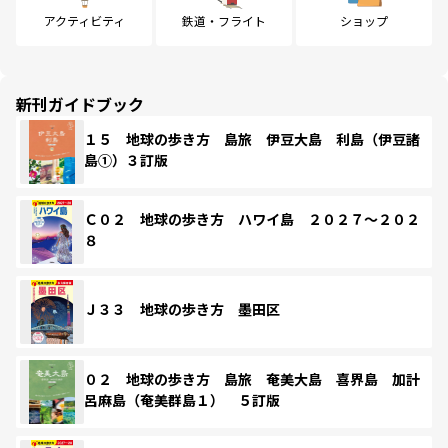
アクティビティ
鉄道・フライト
ショップ
新刊ガイドブック
１５ 地球の歩き方 島旅 伊豆大島 利島（伊豆諸
島①）３訂版
Ｃ０２ 地球の歩き方 ハワイ島 ２０２７～２０２
８
Ｊ３３ 地球の歩き方 墨田区
０２ 地球の歩き方 島旅 奄美大島 喜界島 加計
呂麻島（奄美群島１） ５訂版