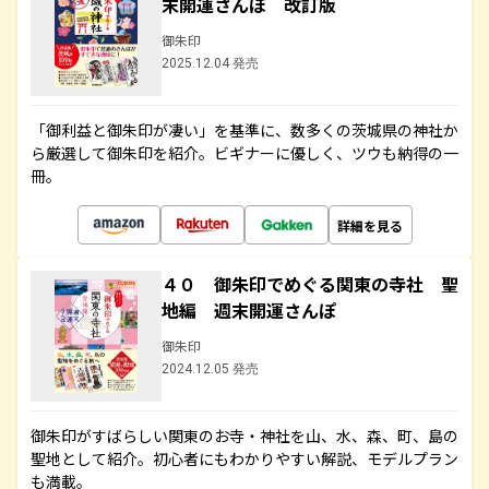
末開運さんぽ 改訂版
御朱印
2025.12.04 発売
「御利益と御朱印が凄い」を基準に、数多くの茨城県の神社か
ら厳選して御朱印を紹介。ビギナーに優しく、ツウも納得の一
冊。
詳細を見る
４０ 御朱印でめぐる関東の寺社 聖
地編 週末開運さんぽ
御朱印
2024.12.05 発売
御朱印がすばらしい関東のお寺・神社を山、水、森、町、島の
聖地として紹介。初心者にもわかりやすい解説、モデルプラン
も満載。