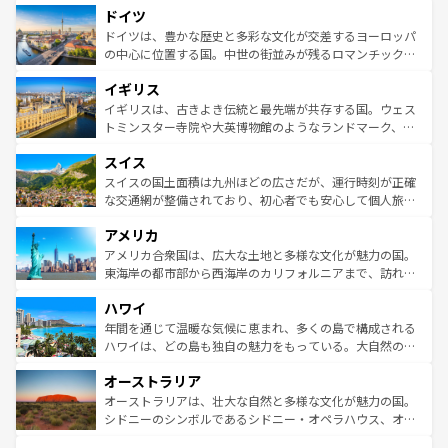
せる。地方によって風土や気候が異なるスペインはその個
ドイツ
で、幅広い魅力が詰まっている。華麗な宮殿、歴史的な大
性で訪れる人を魅了する。 なお、新着のスペイン情報は
コ
聖堂、美しいビーチ、そして豊かな自然が、訪れる者を心
ドイツは、豊かな歴史と多彩な文化が交差するヨーロッパ
ンテンツ一覧
を参照してほしい。
から魅了する。また、フランスは美食の国としても知ら
の中心に位置する国。中世の街並みが残るロマンチック街
れ、フランス料理はユネスコ無形文化遺産にも登録されて
道から、未来を先取りするようなモダンな都市まで多様な
イギリス
いる。シャンパンの発祥地であるランス、プロヴァンスの
顔を持つこの国は、どこを歩いても飽きることがない。ベ
香り高いラベンダー畑など、多彩な楽しみ方が可能だ。さ
ルリンの文化的活気、バイエルン州のアルプスの絶景、そ
イギリスは、古きよき伝統と最先端が共存する国。ウェス
らに、パリ以外の地域にも魅力が溢れており、どの街角に
してライン川沿いのワイン畑といった風景は必見。ビール
トミンスター寺院や大英博物館のようなランドマーク、歴
も豊かな歴史と文化が息づいている。パリ以外の個性あふ
とソーセージを味わいながら地元の人と過ごす楽しい時間
史ある大学都市、美しい丘陵地帯や牧歌的な風景など、エ
れる地方に足を運ぶとそれぞれで全く異なる文化を体験で
スイス
は、お酒好きな人にはぜひ体験してほしい。 なお、新着の
リアごとに異なる魅力がある。また、優雅なアフタヌーン
きるだろう。 なお、新着のフランス情報は
コンテンツ一覧
ドイツ情報は
コンテンツ一覧
を参照してほしい。
ティー、ビール好きにはたまらない英国パブ、サッカー観
スイスの国土面積は九州ほどの広さだが、運行時刻が正確
を参照してほしい。
戦など、本場だからこそできる体験も豊富。イギリスを旅
な交通網が整備されており、初心者でも安心して個人旅行
して楽しみつくそう。 なお、新着のイギリス情報は
コンテ
を楽しめる。日本同様に時刻表どおりの旅が可能だ。中世
アメリカ
ンツ一覧
を参照してほしい。
の建物がそのまま残る町や、スイスならではのユニークな
博物館もあり、アルプス観光だけでなく町歩きも満喫する
アメリカ合衆国は、広大な土地と多様な文化が魅力の国。
ことができる。国民の所得が高いため物価も高いが、旅行
東海岸の都市部から西海岸のカリフォルニアまで、訪れる
者向けの交通パス提供のサービスもあり、うまく活用すれ
場所ごとに異なる風景と体験が待っている。ニューヨーク
ハワイ
ば市内交通費無料で観光を楽しむこともできる。 なお、新
のような巨大都市は、観光、ショッピング、エンターテイ
着のスイス情報は
コンテンツ一覧
を参照してほしい。
ンメントが詰まった刺激的なスポットだ。一方、アメリカ
年間を通じて温暖な気候に恵まれ、多くの島で構成される
西部には大自然が広がり、グランドキャニオンやイエロー
ハワイは、どの島も独自の魅力をもっている。大自然の神
ストーン国立公園といった絶景が堪能できる。さらに、南
秘を感じたいなら、火山が生み出した壮大な景観を誇るハ
オーストラリア
部のニューオーリンズでは、音楽と美食が融合した独特の
ワイ島は見逃せない。また、定番の観光地といえばオアフ
文化が魅力。旅行者はアメリカの各地域で異なる魅力を楽
島だが、静かな自然を求めるならマウイ島やカウアイ島が
オーストラリアは、壮大な自然と多様な文化が魅力の国。
しみながら、その多様性と豊かな歴史を感じることができ
おすすめ。エメラルドグリーンに輝く海をはじめ、豊かな
シドニーのシンボルであるシドニー・オペラハウス、オー
るだろう。車でのロードトリップや列車の旅も、アメリカ
文化や歴史が息づいている。「アロハスピリット」と呼ば
ストラリア東海岸北部に広がる大サンゴ礁地帯グレートバ