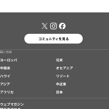
コミュニティを見る
国と地域
ヨーロッパ
北米
中南米
オセアニア
ハワイ
リゾート
アジア
中近東
アフリカ
日本
ウェブマガジン