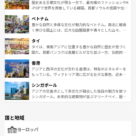
は
コンテンツ一覧
を参照してほしい。
ビング、ハイキングなど、アウトドア好きにはたまらな
と山間の静けさが共存しており、訪れる人に新しい発見と
歴史ある王朝文化が残る一方で、最先端のファッションやK
い。オーストラリアの多彩な魅力を存分に味わいつくそ
驚きをもたらしてくれる。また、奥深い台湾の食文化も魅
-POPで世界を席巻している韓国。首都ソウルの宮殿や伝統
う。 なお、新着のオーストラリア情報は
コンテンツ一覧
を
力で、夜市などの屋台グルメから高級料理、ヘルシーで美
家屋が並ぶエリアでは韓国の歴史と文化に浸ることがで
参照してほしい。
ベトナム
容にもいいと評判のスイーツなど、バラエティ豊かな料理
き、地方に足を延ばせば四季折々の自然美を楽しむことが
が味わえる。 なお、新着の台湾情報は
コンテンツ一覧
を参
できる。そして、キムチや焼肉、絶品のストリートフード
豊かな自然と多様な文化が魅力的なベトナム。南北に細長
照してほしい。
まで、さまざまな韓国料理が待っている。夜には、韓国な
く伸びる国土には、広大な田園風景や青々とした山々、世
らではのナイトライフも堪能できる。あたたかいホスピタ
界遺産に登録された壮大な自然景観が点在し、都市部では
タイ
リティに包まれながら、韓国の多彩な魅力を心ゆくまで味
急速な発展と共に伝統が息づく。ハノイの古い町並みやホ
わってみてほしい。 なお、新着の韓国情報は
コンテンツ一
ーチミン市のフランス統治時代の建物も、独特の雰囲気を
タイは、東南アジアに位置する豊かな自然と歴史が息づく
覧
を参照してほしい。
醸し出している。また、バラエティの豊かさとおいしさで
国だ。首都バンコクは高層ビルが立ち並ぶ一方、伝統的な
世界中の食通を魅了してやまないベトナム料理も魅力のひ
寺院や市場がいたるところに点在し、古きよき文化と現代
香港
とつ。フォーやバインミー、ベトナムコーヒーなどは、ぜ
の活気が交差している。北部ではチェンマイなどの山岳地
ひ現地で味わいたい。どの地域を訪れてもあたたかい人々
帯で自然と触れ合い、南部ではプーケットやクラビの美し
アジアと西洋の文化が交わる香港は、特有のエネルギーを
が旅行者を迎えてくれるので、きっと忘れられない旅にな
いビーチでリゾート気分を楽しむことができる。タイ料理
もっている。ヴィクトリア湾に広がる壮大な景色、近未来
るはずだ。 なお、新着のベトナム情報は
コンテンツ一覧
を
は世界的に有名で、屋台から高級レストランまで味覚を刺
的なアートスポット、そして歴史と現代が融合した町並
参照してほしい。
シンガポール
激する。気候は一年中温暖で、どの季節にも異なる楽しみ
み、どこを訪れても感動するはず。観光スポットが密集し
が待っている。親しみやすいタイの人々、仏教を中心とし
ており、効率よく見どころを回れるのも魅力。息をのむよ
アジアの交差点として多文化が融合した独自の魅力を放つ
た文化、そして多様な観光資源が、訪れる旅人を魅了し続
うな絶景から文化的な体験まで、香港を存分に楽しみ尽く
シンガポール。未来的な建築物が並ぶマリーナベイ、歴史
ける。 なお、新着のタイ情報は
コンテンツ一覧
を参照して
そう。 なお、新着の香港情報は
コンテンツ一覧
を参照して
と伝統を感じられるエスニックタウン、多数の緑豊かな公
ほしい。
ほしい。
園や自然保護区など、自然が調和した近代的な景観と文化
の多様性あふれるカラフルな町は、どこを歩いても新しい
国と地域
発見がある。さらに、治安のよさや充実した公共交通機関
も、旅行者にとっては魅力的なポイント。グルメも豊富
で、ホーカーズは地元の風情を楽しめる外せないスポット
ヨーロッパ
だ。訪れる人を飽きさせないシンガポールで、多様な魅力