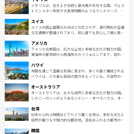
香り高いラベンダー畑など、多彩な楽しみ方が可能だ。さ
ルリンの文化的活気、バイエルン州のアルプスの絶景、そ
イギリスは、古きよき伝統と最先端が共存する国。ウェス
らに、パリ以外の地域にも魅力が溢れており、どの街角に
してライン川沿いのワイン畑といった風景は必見。ビール
トミンスター寺院や大英博物館のようなランドマーク、歴
も豊かな歴史と文化が息づいている。パリ以外の個性あふ
とソーセージを味わいながら地元の人と過ごす楽しい時間
史ある大学都市、美しい丘陵地帯や牧歌的な風景など、エ
れる地方に足を運ぶとそれぞれで全く異なる文化を体験で
スイス
は、お酒好きな人にはぜひ体験してほしい。 なお、新着の
リアごとに異なる魅力がある。また、優雅なアフタヌーン
きるだろう。 なお、新着のフランス情報は
コンテンツ一覧
ドイツ情報は
コンテンツ一覧
を参照してほしい。
ティー、ビール好きにはたまらない英国パブ、サッカー観
スイスの国土面積は九州ほどの広さだが、運行時刻が正確
を参照してほしい。
戦など、本場だからこそできる体験も豊富。イギリスを旅
な交通網が整備されており、初心者でも安心して個人旅行
して楽しみつくそう。 なお、新着のイギリス情報は
コンテ
を楽しめる。日本同様に時刻表どおりの旅が可能だ。中世
アメリカ
ンツ一覧
を参照してほしい。
の建物がそのまま残る町や、スイスならではのユニークな
博物館もあり、アルプス観光だけでなく町歩きも満喫する
アメリカ合衆国は、広大な土地と多様な文化が魅力の国。
ことができる。国民の所得が高いため物価も高いが、旅行
東海岸の都市部から西海岸のカリフォルニアまで、訪れる
者向けの交通パス提供のサービスもあり、うまく活用すれ
場所ごとに異なる風景と体験が待っている。ニューヨーク
ハワイ
ば市内交通費無料で観光を楽しむこともできる。 なお、新
のような巨大都市は、観光、ショッピング、エンターテイ
着のスイス情報は
コンテンツ一覧
を参照してほしい。
ンメントが詰まった刺激的なスポットだ。一方、アメリカ
年間を通じて温暖な気候に恵まれ、多くの島で構成される
西部には大自然が広がり、グランドキャニオンやイエロー
ハワイは、どの島も独自の魅力をもっている。大自然の神
ストーン国立公園といった絶景が堪能できる。さらに、南
秘を感じたいなら、火山が生み出した壮大な景観を誇るハ
オーストラリア
部のニューオーリンズでは、音楽と美食が融合した独特の
ワイ島は見逃せない。また、定番の観光地といえばオアフ
文化が魅力。旅行者はアメリカの各地域で異なる魅力を楽
島だが、静かな自然を求めるならマウイ島やカウアイ島が
オーストラリアは、壮大な自然と多様な文化が魅力の国。
しみながら、その多様性と豊かな歴史を感じることができ
おすすめ。エメラルドグリーンに輝く海をはじめ、豊かな
シドニーのシンボルであるシドニー・オペラハウス、オー
るだろう。車でのロードトリップや列車の旅も、アメリカ
文化や歴史が息づいている。「アロハスピリット」と呼ば
ストラリア東海岸北部に広がる大サンゴ礁地帯グレートバ
ならではの贅沢な旅のスタイルだ。 なお、新着のアメリカ
台湾
れるおもてなしの心で訪れる人々を迎えてくれるハワイの
リアリーフや大陸中央部にそびえるウルル（エアーズロッ
情報は
コンテンツ一覧
を参照してほしい。
人々、おいしいローカルフードやハワイアンミュージッ
ク）、タスマニアの美しい原生林やケアンズの熱帯雨林な
日本から約４時間ほどでたどり着く台湾は、多彩な文化と
ク、伝統的なフラダンスなど、すべてがハワイの魅力を彩
ど、見どころがたくさん。また、カフェやワイン、オージ
自然が織りなす魅力的な観光地。活気あふれる大都市の台
っている。訪れるたびに新しい発見と感動が待っているハ
ービーフなどの食文化も豊かで、美味しいものであふれて
北やノスタルジックな町並みが人気な九份（ジォウフェ
ワイを、存分に味わってほしい。 なお、新着のハワイ情報
韓国
いる。アクティビティも充実しており、サーフィンやダイ
ン）、静ひつな山岳地帯である台湾東部など、都市の喧騒