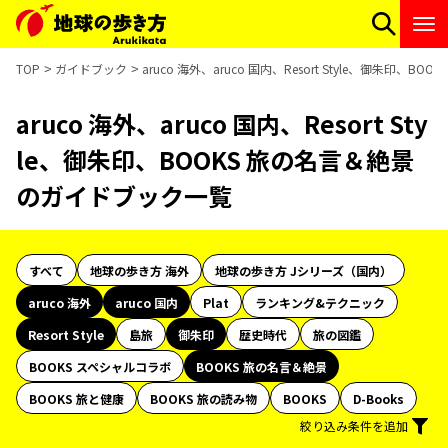
TOP
ガイドブック
aruco 海外、aruco 国内、Resort Style、御朱印
aruco 海外、aruco 国内、Resort Sty
le、御朱印、BOOKS 旅の名言＆絶景
のガイドブック一覧
すべて
地球の歩き方 海外
地球の歩き方 Jシリーズ（国内）
aruco 海外
aruco 国内
Plat
ランキング&テクニック
Resort Style
島旅
御朱印
歴史時代
旅の図鑑
BOOKS スペシャルコラボ
BOOKS 旅の名言＆絶景
BOOKS 旅と健康
BOOKS 旅の読み物
BOOKS
D-Books
絞り込み条件を追加