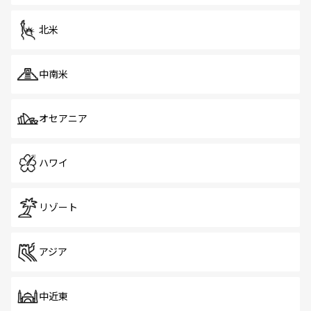
を体感しよう。 なお、新着のシンガポール情報は
コンテン
ツ一覧
を参照してほしい。
北米
中南米
オセアニア
ハワイ
リゾート
アジア
中近東