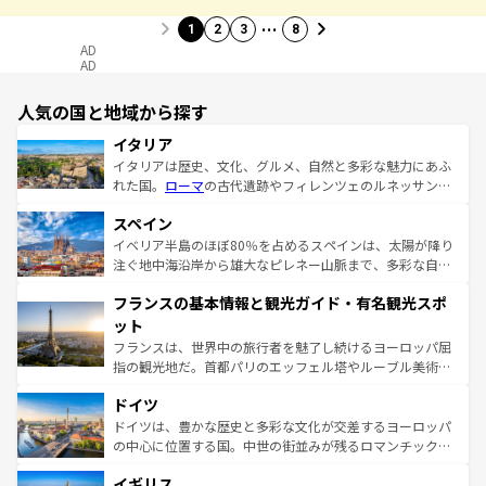
…
1
2
3
8
AD
AD
人気の国と地域から探す
イタリア
イタリアは歴史、文化、グルメ、自然と多彩な魅力にあふ
れた国。
ローマ
の古代遺跡やフィレンツェのルネッサンス
美術、ヴェネツィアの運河など、歴史あるスポットはもち
スペイン
ろん、トスカーナの美しい田園風景やアマルフィ海岸の絶
景など、自然景観も見逃せない。観光の合間には、本場の
イベリア半島のほぼ80％を占めるスペインは、太陽が降り
ピザやパスタなど、絶品のイタリア料理を堪能することも
注ぐ地中海沿岸から雄大なピレネー山脈まで、多彩な自然
できる。朝目覚めてから夜眠るまで、すべての瞬間を楽し
と文化が詰まったヨーロッパ屈指の旅行先だ。多様な地域
フランスの基本情報と観光ガイド・有名観光スポ
ませてくれるイタリアで、忘れられない旅をしてみよう！
文化が根付くこの国では、情熱的なフラメンコ、熱気あふ
なお、新着のイタリア情報は
コンテンツ一覧
を参照してほ
れる闘牛、そして美味しいタパスが生活の一部となってい
ット
しい。
る。首都マドリードの洗練された雰囲気や、バルセロナの
フランスは、世界中の旅行者を魅了し続けるヨーロッパ屈
アートに溢れた街角から、地方では古代ローマ遺跡や中世
指の観光地だ。首都パリのエッフェル塔やルーブル美術館
の城塞都市、穏やかなビーチリゾートまで多彩な表情を見
といった象徴的なスポットから、田舎町の古風な美しさま
せる。地方によって風土や気候が異なるスペインはその個
ドイツ
で、幅広い魅力が詰まっている。華麗な宮殿、歴史的な大
性で訪れる人を魅了する。 なお、新着のスペイン情報は
コ
聖堂、美しいビーチ、そして豊かな自然が、訪れる者を心
ドイツは、豊かな歴史と多彩な文化が交差するヨーロッパ
ンテンツ一覧
を参照してほしい。
から魅了する。また、フランスは美食の国としても知ら
の中心に位置する国。中世の街並みが残るロマンチック街
れ、フランス料理はユネスコ無形文化遺産にも登録されて
道から、未来を先取りするようなモダンな都市まで多様な
イギリス
いる。シャンパンの発祥地であるランス、プロヴァンスの
顔を持つこの国は、どこを歩いても飽きることがない。ベ