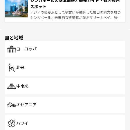
シンガポールの基本情報と観光ガイド・有名観光
激する。気候は一年中温暖で、どの季節にも異なる楽しみ
み、どこを訪れても感動するはず。観光スポットが密集し
が待っている。親しみやすいタイの人々、仏教を中心とし
ており、効率よく見どころを回れるのも魅力。息をのむよ
スポット
た文化、そして多様な観光資源が、訪れる旅人を魅了し続
うな絶景から文化的な体験まで、香港を存分に楽しみ尽く
アジアの交差点として多文化が融合した独自の魅力を放つ
ける。 なお、新着のタイ情報は
コンテンツ一覧
を参照して
そう。 なお、新着の香港情報は
コンテンツ一覧
を参照して
シンガポール。未来的な建築物が並ぶマリーナベイ、歴史
ほしい。
ほしい。
と伝統を感じられるエスニックタウン、多数の緑豊かな公
園や自然保護区など、自然が調和した近代的な景観と文化
の多様性あふれるカラフルな町は、どこを歩いても新しい
国と地域
発見がある。さらに、治安のよさや充実した公共交通機関
も、旅行者にとっては魅力的なポイント。グルメも豊富
で、ホーカーズは地元の風情を楽しめる外せないスポット
ヨーロッパ
だ。訪れる人を飽きさせないシンガポールで、多様な魅力
を体感しよう。 なお、新着のシンガポール情報は
コンテン
ツ一覧
を参照してほしい。
北米
中南米
オセアニア
ハワイ