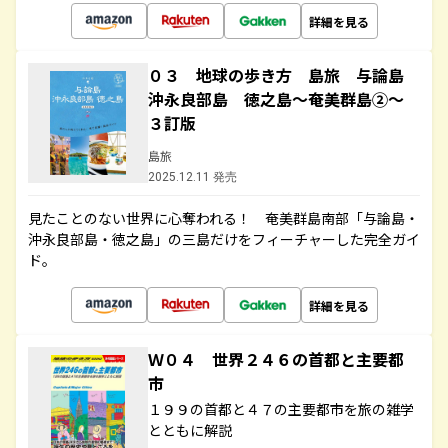
詳細を見る
０３ 地球の歩き方 島旅 与論島
沖永良部島 徳之島～奄美群島②～
３訂版
島旅
2025.12.11 発売
見たことのない世界に心奪われる！ 奄美群島南部「与論島・
沖永良部島・徳之島」の三島だけをフィーチャーした完全ガイ
ド。
詳細を見る
Ｗ０４ 世界２４６の首都と主要都
市
１９９の首都と４７の主要都市を旅の雑学
とともに解説