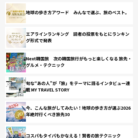
地球の歩き方アワード みんなで選ぶ、旅のベスト。
エアラインランキング 読者の投票をもとにランキン
グ形式で発表
Next韓国旅 次の韓国旅行がもっと楽しくなる 旅先・
グルメ・テクニック
旬な“あの人”が「旅」をテーマに語るインタビュー連
載 MY TRAVEL STORY
今、こんな旅がしてみたい！地球の歩き方が選ぶ2026
年絶対行くべき旅先30
コスパもタイパもかなえる！賢者の旅テクニック