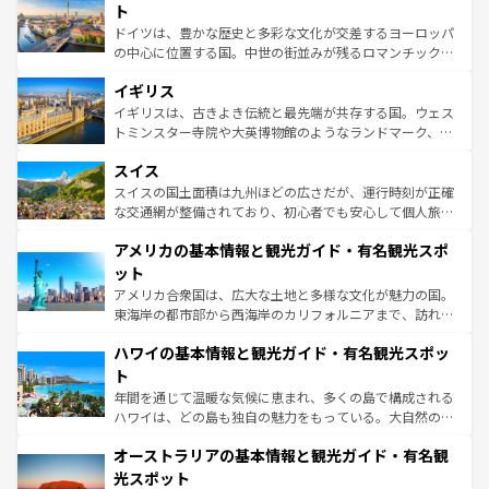
性で訪れる人を魅了する。 なお、新着のスペイン情報は
コ
聖堂、美しいビーチ、そして豊かな自然が、訪れる者を心
ト
ンテンツ一覧
を参照してほしい。
から魅了する。また、フランスは美食の国としても知ら
ドイツは、豊かな歴史と多彩な文化が交差するヨーロッパ
れ、フランス料理はユネスコ無形文化遺産にも登録されて
の中心に位置する国。中世の街並みが残るロマンチック街
いる。シャンパンの発祥地であるランス、プロヴァンスの
道から、未来を先取りするようなモダンな都市まで多様な
香り高いラベンダー畑など、多彩な楽しみ方が可能だ。さ
イギリス
顔を持つこの国は、どこを歩いても飽きることがない。ベ
らに、パリ以外の地域にも魅力が溢れており、どの街角に
ルリンの文化的活気、バイエルン州のアルプスの絶景、そ
イギリスは、古きよき伝統と最先端が共存する国。ウェス
も豊かな歴史と文化が息づいている。パリ以外の個性あふ
してライン川沿いのワイン畑といった風景は必見。ビール
トミンスター寺院や大英博物館のようなランドマーク、歴
れる地方に足を運ぶとそれぞれで全く異なる文化を体験で
とソーセージを味わいながら地元の人と過ごす楽しい時間
史ある大学都市、美しい丘陵地帯や牧歌的な風景など、エ
きるだろう。 なお、新着のフランス情報は
コンテンツ一覧
スイス
は、お酒好きな人にはぜひ体験してほしい。 なお、新着の
リアごとに異なる魅力がある。また、優雅なアフタヌーン
を参照してほしい。
ドイツ情報は
コンテンツ一覧
を参照してほしい。
ティー、ビール好きにはたまらない英国パブ、サッカー観
スイスの国土面積は九州ほどの広さだが、運行時刻が正確
戦など、本場だからこそできる体験も豊富。イギリスを旅
な交通網が整備されており、初心者でも安心して個人旅行
して楽しみつくそう。 なお、新着のイギリス情報は
コンテ
を楽しめる。日本同様に時刻表どおりの旅が可能だ。中世
アメリカの基本情報と観光ガイド・有名観光スポ
ンツ一覧
を参照してほしい。
の建物がそのまま残る町や、スイスならではのユニークな
博物館もあり、アルプス観光だけでなく町歩きも満喫する
ット
ことができる。国民の所得が高いため物価も高いが、旅行
アメリカ合衆国は、広大な土地と多様な文化が魅力の国。
者向けの交通パス提供のサービスもあり、うまく活用すれ
東海岸の都市部から西海岸のカリフォルニアまで、訪れる
ば市内交通費無料で観光を楽しむこともできる。 なお、新
場所ごとに異なる風景と体験が待っている。ニューヨーク
着のスイス情報は
コンテンツ一覧
を参照してほしい。
ハワイの基本情報と観光ガイド・有名観光スポッ
のような巨大都市は、観光、ショッピング、エンターテイ
ンメントが詰まった刺激的なスポットだ。一方、アメリカ
ト
西部には大自然が広がり、グランドキャニオンやイエロー
年間を通じて温暖な気候に恵まれ、多くの島で構成される
ストーン国立公園といった絶景が堪能できる。さらに、南
ハワイは、どの島も独自の魅力をもっている。大自然の神
部のニューオーリンズでは、音楽と美食が融合した独特の
秘を感じたいなら、火山が生み出した壮大な景観を誇るハ
文化が魅力。旅行者はアメリカの各地域で異なる魅力を楽
オーストラリアの基本情報と観光ガイド・有名観
ワイ島は見逃せない。また、定番の観光地といえばオアフ
しみながら、その多様性と豊かな歴史を感じることができ
島だが、静かな自然を求めるならマウイ島やカウアイ島が
光スポット