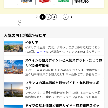
詳細を見る
…
1
2
3
7
AD
AD
人気の国と地域から探す
イタリア
イタリアは歴史、文化、グルメ、自然と多彩な魅力にあふ
れた国。
ローマ
の古代遺跡やフィレンツェのルネッサンス
美術、ヴェネツィアの運河など、歴史あるスポットはもち
スペインの観光ポイントと人気スポット・知ってお
ろん、トスカーナの美しい田園風景やアマルフィ海岸の絶
景など、自然景観も見逃せない。観光の合間には、本場の
くべき基本情報
ピザやパスタなど、絶品のイタリア料理を堪能することも
イベリア半島のほぼ80％を占めるスペインは、太陽が降り
できる。朝目覚めてから夜眠るまで、すべての瞬間を楽し
注ぐ地中海沿岸から雄大なピレネー山脈まで、多彩な自然
ませてくれるイタリアで、忘れられない旅をしてみよう！
と文化が詰まったヨーロッパ屈指の旅行先だ。多様な地域
なお、新着のイタリア情報は
コンテンツ一覧
を参照してほ
フランスの基本情報と観光ガイド・有名観光スポ
文化が根付くこの国では、情熱的なフラメンコ、熱気あふ
しい。
れる闘牛、そして美味しいタパスが生活の一部となってい
ット
る。首都マドリードの洗練された雰囲気や、バルセロナの
フランスは、世界中の旅行者を魅了し続けるヨーロッパ屈
アートに溢れた街角から、地方では古代ローマ遺跡や中世
指の観光地だ。首都パリのエッフェル塔やルーブル美術館
の城塞都市、穏やかなビーチリゾートまで多彩な表情を見
といった象徴的なスポットから、田舎町の古風な美しさま
せる。地方によって風土や気候が異なるスペインはその個
ドイツの基本情報と観光ガイド・有名観光スポッ
で、幅広い魅力が詰まっている。華麗な宮殿、歴史的な大