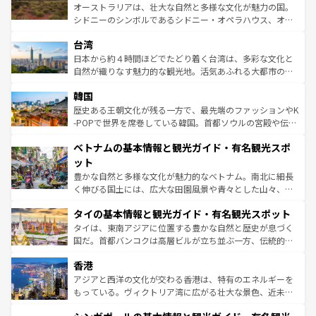
るだろう。車でのロードトリップや列車の旅も、アメリカ
おすすめ。エメラルドグリーンに輝く海をはじめ、豊かな
オーストラリアは、壮大な自然と多様な文化が魅力の国。
ならではの贅沢な旅のスタイルだ。 なお、新着のアメリカ
文化や歴史が息づいている。「アロハスピリット」と呼ば
シドニーのシンボルであるシドニー・オペラハウス、オー
情報は
コンテンツ一覧
を参照してほしい。
れるおもてなしの心で訪れる人々を迎えてくれるハワイの
ストラリア東海岸北部に広がる大サンゴ礁地帯グレートバ
人々、おいしいローカルフードやハワイアンミュージッ
台湾
リアリーフや大陸中央部にそびえるウルル（エアーズロッ
ク、伝統的なフラダンスなど、すべてがハワイの魅力を彩
ク）、タスマニアの美しい原生林やケアンズの熱帯雨林な
日本から約４時間ほどでたどり着く台湾は、多彩な文化と
っている。訪れるたびに新しい発見と感動が待っているハ
ど、見どころがたくさん。また、カフェやワイン、オージ
自然が織りなす魅力的な観光地。活気あふれる大都市の台
ワイを、存分に味わってほしい。 なお、新着のハワイ情報
ービーフなどの食文化も豊かで、美味しいものであふれて
北やノスタルジックな町並みが人気な九份（ジォウフェ
は
コンテンツ一覧
を参照してほしい。
韓国
いる。アクティビティも充実しており、サーフィンやダイ
ン）、静ひつな山岳地帯である台湾東部など、都市の喧騒
ビング、ハイキングなど、アウトドア好きにはたまらな
と山間の静けさが共存しており、訪れる人に新しい発見と
歴史ある王朝文化が残る一方で、最先端のファッションやK
い。オーストラリアの多彩な魅力を存分に味わいつくそ
驚きをもたらしてくれる。また、奥深い台湾の食文化も魅
-POPで世界を席巻している韓国。首都ソウルの宮殿や伝統
う。 なお、新着のオーストラリア情報は
コンテンツ一覧
を
力で、夜市などの屋台グルメから高級料理、ヘルシーで美
家屋が並ぶエリアでは韓国の歴史と文化に浸ることがで
参照してほしい。
ベトナムの基本情報と観光ガイド・有名観光スポ
容にもいいと評判のスイーツなど、バラエティ豊かな料理
き、地方に足を延ばせば四季折々の自然美を楽しむことが
が味わえる。 なお、新着の台湾情報は
コンテンツ一覧
を参
できる。そして、キムチや焼肉、絶品のストリートフード
ット
照してほしい。
まで、さまざまな韓国料理が待っている。夜には、韓国な
豊かな自然と多様な文化が魅力的なベトナム。南北に細長
らではのナイトライフも堪能できる。あたたかいホスピタ
く伸びる国土には、広大な田園風景や青々とした山々、世
リティに包まれながら、韓国の多彩な魅力を心ゆくまで味
界遺産に登録された壮大な自然景観が点在し、都市部では
わってみてほしい。 なお、新着の韓国情報は
コンテンツ一
タイの基本情報と観光ガイド・有名観光スポット
急速な発展と共に伝統が息づく。ハノイの古い町並みやホ
覧
を参照してほしい。
ーチミン市のフランス統治時代の建物も、独特の雰囲気を
タイは、東南アジアに位置する豊かな自然と歴史が息づく
醸し出している。また、バラエティの豊かさとおいしさで
国だ。首都バンコクは高層ビルが立ち並ぶ一方、伝統的な
世界中の食通を魅了してやまないベトナム料理も魅力のひ
寺院や市場がいたるところに点在し、古きよき文化と現代
香港
とつ。フォーやバインミー、ベトナムコーヒーなどは、ぜ
の活気が交差している。北部ではチェンマイなどの山岳地
ひ現地で味わいたい。どの地域を訪れてもあたたかい人々
帯で自然と触れ合い、南部ではプーケットやクラビの美し
アジアと西洋の文化が交わる香港は、特有のエネルギーを
が旅行者を迎えてくれるので、きっと忘れられない旅にな
いビーチでリゾート気分を楽しむことができる。タイ料理
もっている。ヴィクトリア湾に広がる壮大な景色、近未来
るはずだ。 なお、新着のベトナム情報は
コンテンツ一覧
を
は世界的に有名で、屋台から高級レストランまで味覚を刺
的なアートスポット、そして歴史と現代が融合した町並
参照してほしい。