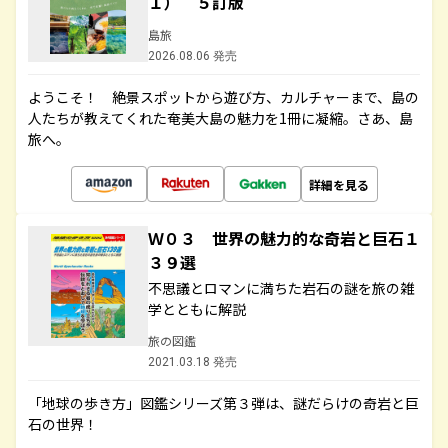
１） ５訂版
島旅
2026.08.06 発売
ようこそ！ 絶景スポットから遊び方、カルチャーまで、島の
人たちが教えてくれた奄美大島の魅力を1冊に凝縮。さあ、島
旅へ。
詳細を見る
Ｗ０３ 世界の魅力的な奇岩と巨石１
３９選
不思議とロマンに満ちた岩石の謎を旅の雑
学とともに解説
旅の図鑑
2021.03.18 発売
「地球の歩き方」図鑑シリーズ第３弾は、謎だらけの奇岩と巨
石の世界！