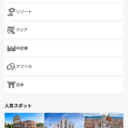
リゾート
アジア
中近東
アフリカ
日本
人気スポット