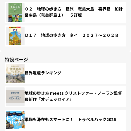
０２ 地球の歩き方 島旅 奄美大島 喜界島 加計
呂麻島（奄美群島１） ５訂版
Ｄ１７ 地球の歩き方 タイ ２０２７～２０２８
特設ページ
世界遺産ランキング
地球の歩き方 meets クリストファー・ノーラン監督
最新作『オデュッセイア』
準備も滞在もスマートに！ トラベルハック2026