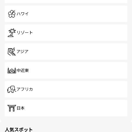
ハワイ
リゾート
アジア
中近東
アフリカ
日本
人気スポット