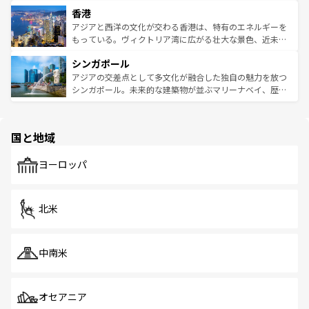
世界中の食通を魅了してやまないベトナム料理も魅力のひ
寺院や市場がいたるところに点在し、古きよき文化と現代
香港
とつ。フォーやバインミー、ベトナムコーヒーなどは、ぜ
の活気が交差している。北部ではチェンマイなどの山岳地
ひ現地で味わいたい。どの地域を訪れてもあたたかい人々
帯で自然と触れ合い、南部ではプーケットやクラビの美し
アジアと西洋の文化が交わる香港は、特有のエネルギーを
が旅行者を迎えてくれるので、きっと忘れられない旅にな
いビーチでリゾート気分を楽しむことができる。タイ料理
もっている。ヴィクトリア湾に広がる壮大な景色、近未来
るはずだ。 なお、新着のベトナム情報は
コンテンツ一覧
を
は世界的に有名で、屋台から高級レストランまで味覚を刺
的なアートスポット、そして歴史と現代が融合した町並
参照してほしい。
シンガポール
激する。気候は一年中温暖で、どの季節にも異なる楽しみ
み、どこを訪れても感動するはず。観光スポットが密集し
が待っている。親しみやすいタイの人々、仏教を中心とし
ており、効率よく見どころを回れるのも魅力。息をのむよ
アジアの交差点として多文化が融合した独自の魅力を放つ
た文化、そして多様な観光資源が、訪れる旅人を魅了し続
うな絶景から文化的な体験まで、香港を存分に楽しみ尽く
シンガポール。未来的な建築物が並ぶマリーナベイ、歴史
ける。 なお、新着のタイ情報は
コンテンツ一覧
を参照して
そう。 なお、新着の香港情報は
コンテンツ一覧
を参照して
と伝統を感じられるエスニックタウン、多数の緑豊かな公
ほしい。
ほしい。
園や自然保護区など、自然が調和した近代的な景観と文化
の多様性あふれるカラフルな町は、どこを歩いても新しい
国と地域
発見がある。さらに、治安のよさや充実した公共交通機関
も、旅行者にとっては魅力的なポイント。グルメも豊富
で、ホーカーズは地元の風情を楽しめる外せないスポット
ヨーロッパ
だ。訪れる人を飽きさせないシンガポールで、多様な魅力
を体感しよう。 なお、新着のシンガポール情報は
コンテン
ツ一覧
を参照してほしい。
北米
中南米
オセアニア