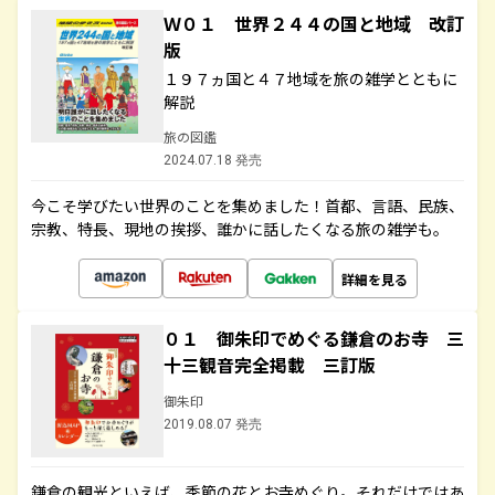
Ｗ０１ 世界２４４の国と地域 改訂
版
１９７ヵ国と４７地域を旅の雑学とともに
解説
旅の図鑑
2024.07.18 発売
今こそ学びたい世界のことを集めました！首都、言語、民族、
宗教、特長、現地の挨拶、誰かに話したくなる旅の雑学も。
詳細を見る
０１ 御朱印でめぐる鎌倉のお寺 三
十三観音完全掲載 三訂版
御朱印
2019.08.07 発売
鎌倉の観光といえば、季節の花とお寺めぐり。それだけではあ