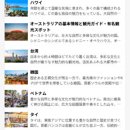
着のスイス情報は
コンテンツ一覧
を参照してほしい。
ハワイ
のような巨大都市は、観光、ショッピング、エンターテイ
ンメントが詰まった刺激的なスポットだ。一方、アメリカ
年間を通じて温暖な気候に恵まれ、多くの島で構成される
西部には大自然が広がり、グランドキャニオンやイエロー
ハワイは、どの島も独自の魅力をもっている。大自然の神
ストーン国立公園といった絶景が堪能できる。さらに、南
秘を感じたいなら、火山が生み出した壮大な景観を誇るハ
オーストラリアの基本情報と観光ガイド・有名観
部のニューオーリンズでは、音楽と美食が融合した独特の
ワイ島は見逃せない。また、定番の観光地といえばオアフ
文化が魅力。旅行者はアメリカの各地域で異なる魅力を楽
島だが、静かな自然を求めるならマウイ島やカウアイ島が
光スポット
しみながら、その多様性と豊かな歴史を感じることができ
おすすめ。エメラルドグリーンに輝く海をはじめ、豊かな
オーストラリアは、壮大な自然と多様な文化が魅力の国。
るだろう。車でのロードトリップや列車の旅も、アメリカ
文化や歴史が息づいている。「アロハスピリット」と呼ば
シドニーのシンボルであるシドニー・オペラハウス、オー
ならではの贅沢な旅のスタイルだ。 なお、新着のアメリカ
れるおもてなしの心で訪れる人々を迎えてくれるハワイの
ストラリア東海岸北部に広がる大サンゴ礁地帯グレートバ
情報は
コンテンツ一覧
を参照してほしい。
人々、おいしいローカルフードやハワイアンミュージッ
台湾
リアリーフや大陸中央部にそびえるウルル（エアーズロッ
ク、伝統的なフラダンスなど、すべてがハワイの魅力を彩
ク）、タスマニアの美しい原生林やケアンズの熱帯雨林な
日本から約４時間ほどでたどり着く台湾は、多彩な文化と
っている。訪れるたびに新しい発見と感動が待っているハ
ど、見どころがたくさん。また、カフェやワイン、オージ
自然が織りなす魅力的な観光地。活気あふれる大都市の台
ワイを、存分に味わってほしい。 なお、新着のハワイ情報
ービーフなどの食文化も豊かで、美味しいものであふれて
北やノスタルジックな町並みが人気な九份（ジォウフェ
は
コンテンツ一覧
を参照してほしい。
韓国
いる。アクティビティも充実しており、サーフィンやダイ
ン）、静ひつな山岳地帯である台湾東部など、都市の喧騒
ビング、ハイキングなど、アウトドア好きにはたまらな
と山間の静けさが共存しており、訪れる人に新しい発見と
歴史ある王朝文化が残る一方で、最先端のファッションやK
い。オーストラリアの多彩な魅力を存分に味わいつくそ
驚きをもたらしてくれる。また、奥深い台湾の食文化も魅
-POPで世界を席巻している韓国。首都ソウルの宮殿や伝統
う。 なお、新着のオーストラリア情報は
コンテンツ一覧
を
力で、夜市などの屋台グルメから高級料理、ヘルシーで美
家屋が並ぶエリアでは韓国の歴史と文化に浸ることがで
参照してほしい。
ベトナム
容にもいいと評判のスイーツなど、バラエティ豊かな料理
き、地方に足を延ばせば四季折々の自然美を楽しむことが
が味わえる。 なお、新着の台湾情報は
コンテンツ一覧
を参
できる。そして、キムチや焼肉、絶品のストリートフード
豊かな自然と多様な文化が魅力的なベトナム。南北に細長
照してほしい。
まで、さまざまな韓国料理が待っている。夜には、韓国な
く伸びる国土には、広大な田園風景や青々とした山々、世
らではのナイトライフも堪能できる。あたたかいホスピタ
界遺産に登録された壮大な自然景観が点在し、都市部では
タイ
リティに包まれながら、韓国の多彩な魅力を心ゆくまで味
急速な発展と共に伝統が息づく。ハノイの古い町並みやホ
わってみてほしい。 なお、新着の韓国情報は
コンテンツ一
ーチミン市のフランス統治時代の建物も、独特の雰囲気を
タイは、東南アジアに位置する豊かな自然と歴史が息づく
覧
を参照してほしい。
醸し出している。また、バラエティの豊かさとおいしさで
国だ。首都バンコクは高層ビルが立ち並ぶ一方、伝統的な