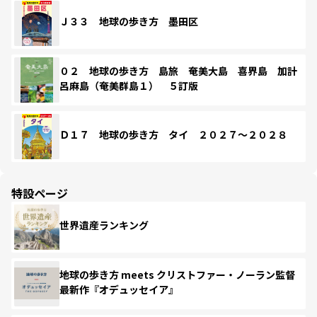
Ｊ３３ 地球の歩き方 墨田区
０２ 地球の歩き方 島旅 奄美大島 喜界島 加計
呂麻島（奄美群島１） ５訂版
Ｄ１７ 地球の歩き方 タイ ２０２７～２０２８
特設ページ
世界遺産ランキング
地球の歩き方 meets クリストファー・ノーラン監督
最新作『オデュッセイア』