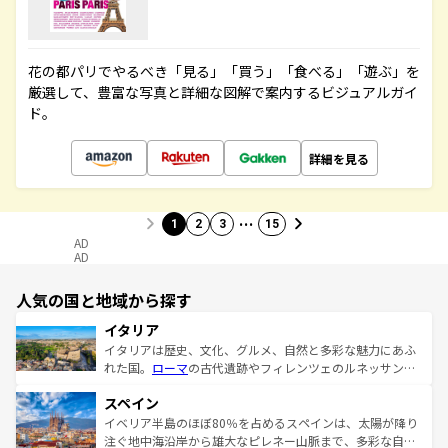
花の都パリでやるべき「見る」「買う」「食べる」「遊ぶ」を
厳選して、豊富な写真と詳細な図解で案内するビジュアルガイ
ド。
詳細を見る
…
1
2
3
15
AD
AD
人気の国と地域から探す
イタリア
イタリアは歴史、文化、グルメ、自然と多彩な魅力にあふ
れた国。
ローマ
の古代遺跡やフィレンツェのルネッサンス
美術、ヴェネツィアの運河など、歴史あるスポットはもち
スペイン
ろん、トスカーナの美しい田園風景やアマルフィ海岸の絶
景など、自然景観も見逃せない。観光の合間には、本場の
イベリア半島のほぼ80％を占めるスペインは、太陽が降り
ピザやパスタなど、絶品のイタリア料理を堪能することも
注ぐ地中海沿岸から雄大なピレネー山脈まで、多彩な自然