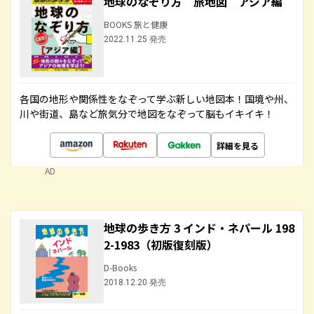
地球のなぞり方 旅地図 アジア編
BOOKS 旅と健康
2022.11.25 発売
各国の地形や関係性をなぞって学ぶ新しい地図本！国境や州、
川や街道、島など旅気分で地図をなぞって脳もイキイキ！
詳細を見る
AD
地球の歩き方 3 インド・ネパール 198
2-1983（初版復刻版）
D-Books
2018.12.20 発売