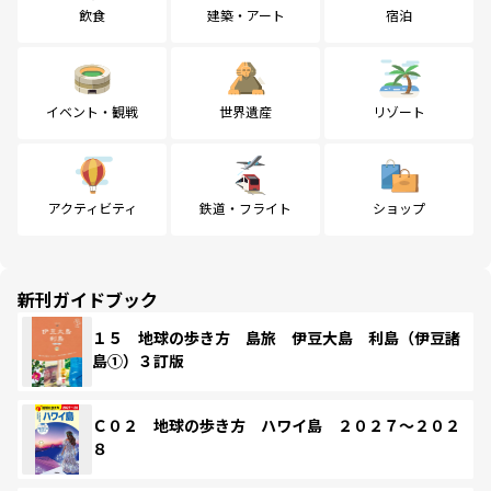
飲食
建築・アート
宿泊
イベント・観戦
世界遺産
リゾート
アクティビティ
鉄道・フライト
ショップ
新刊ガイドブック
１５ 地球の歩き方 島旅 伊豆大島 利島（伊豆諸
島①）３訂版
Ｃ０２ 地球の歩き方 ハワイ島 ２０２７～２０２
８