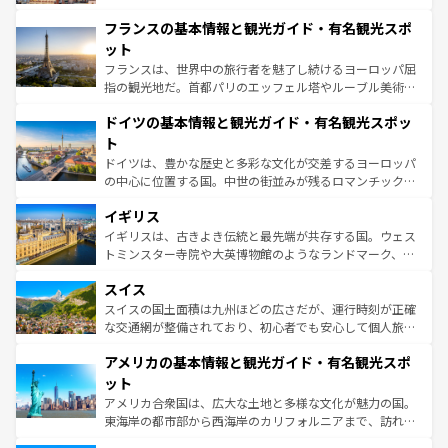
できる。朝目覚めてから夜眠るまで、すべての瞬間を楽し
と文化が詰まったヨーロッパ屈指の旅行先だ。多様な地域
フランスの基本情報と観光ガイド・有名観光スポ
ませてくれるイタリアで、忘れられない旅をしてみよう！
文化が根付くこの国では、情熱的なフラメンコ、熱気あふ
なお、新着のイタリア情報は
コンテンツ一覧
を参照してほ
れる闘牛、そして美味しいタパスが生活の一部となってい
ット
しい。
る。首都マドリードの洗練された雰囲気や、バルセロナの
フランスは、世界中の旅行者を魅了し続けるヨーロッパ屈
アートに溢れた街角から、地方では古代ローマ遺跡や中世
指の観光地だ。首都パリのエッフェル塔やルーブル美術館
の城塞都市、穏やかなビーチリゾートまで多彩な表情を見
といった象徴的なスポットから、田舎町の古風な美しさま
せる。地方によって風土や気候が異なるスペインはその個
ドイツの基本情報と観光ガイド・有名観光スポッ
で、幅広い魅力が詰まっている。華麗な宮殿、歴史的な大
性で訪れる人を魅了する。 なお、新着のスペイン情報は
コ
聖堂、美しいビーチ、そして豊かな自然が、訪れる者を心
ト
ンテンツ一覧
を参照してほしい。
から魅了する。また、フランスは美食の国としても知ら
ドイツは、豊かな歴史と多彩な文化が交差するヨーロッパ
れ、フランス料理はユネスコ無形文化遺産にも登録されて
の中心に位置する国。中世の街並みが残るロマンチック街
いる。シャンパンの発祥地であるランス、プロヴァンスの
道から、未来を先取りするようなモダンな都市まで多様な
香り高いラベンダー畑など、多彩な楽しみ方が可能だ。さ
イギリス
顔を持つこの国は、どこを歩いても飽きることがない。ベ
らに、パリ以外の地域にも魅力が溢れており、どの街角に
ルリンの文化的活気、バイエルン州のアルプスの絶景、そ
イギリスは、古きよき伝統と最先端が共存する国。ウェス
も豊かな歴史と文化が息づいている。パリ以外の個性あふ
してライン川沿いのワイン畑といった風景は必見。ビール
トミンスター寺院や大英博物館のようなランドマーク、歴
れる地方に足を運ぶとそれぞれで全く異なる文化を体験で
とソーセージを味わいながら地元の人と過ごす楽しい時間
史ある大学都市、美しい丘陵地帯や牧歌的な風景など、エ
きるだろう。 なお、新着のフランス情報は
コンテンツ一覧
スイス
は、お酒好きな人にはぜひ体験してほしい。 なお、新着の
リアごとに異なる魅力がある。また、優雅なアフタヌーン
を参照してほしい。
ドイツ情報は
コンテンツ一覧
を参照してほしい。
ティー、ビール好きにはたまらない英国パブ、サッカー観
スイスの国土面積は九州ほどの広さだが、運行時刻が正確
戦など、本場だからこそできる体験も豊富。イギリスを旅
な交通網が整備されており、初心者でも安心して個人旅行
して楽しみつくそう。 なお、新着のイギリス情報は
コンテ
を楽しめる。日本同様に時刻表どおりの旅が可能だ。中世
アメリカの基本情報と観光ガイド・有名観光スポ
ンツ一覧
を参照してほしい。
の建物がそのまま残る町や、スイスならではのユニークな
博物館もあり、アルプス観光だけでなく町歩きも満喫する
ット
ことができる。国民の所得が高いため物価も高いが、旅行
アメリカ合衆国は、広大な土地と多様な文化が魅力の国。
者向けの交通パス提供のサービスもあり、うまく活用すれ
東海岸の都市部から西海岸のカリフォルニアまで、訪れる
ば市内交通費無料で観光を楽しむこともできる。 なお、新
場所ごとに異なる風景と体験が待っている。ニューヨーク