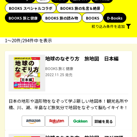
BOOKS スペシャルコラボ
BOOKS 旅の名言＆絶景
BOOKS 旅と健康
BOOKS 旅の読み物
BOOKS
D-Books
絞り込み条件を追加
1〜20件/294件中 を表示
地球のなぞり方 旅地図 日本編
BOOKS 旅と健康
2022.11.25 発売
日本の地形や造形物をなぞって学ぶ新しい地図本！観光名所や
橋、川、湖、半島など旅気分で地図をなぞって脳もイキイキ！
詳細を見る