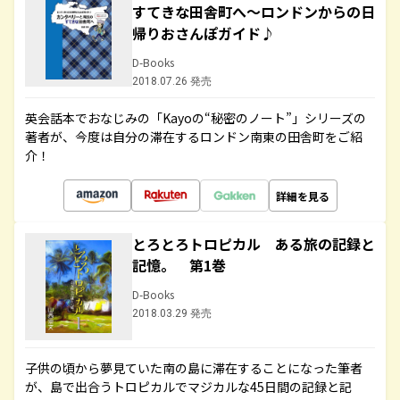
すてきな田舎町へ～ロンドンからの日
帰りおさんぽガイド♪
D-Books
2018.07.26 発売
英会話本でおなじみの「Kayoの“秘密のノート”」シリーズの
著者が、今度は自分の滞在するロンドン南東の田舎町をご紹
介！
詳細を見る
とろとろトロピカル ある旅の記録と
記憶。 第1巻
D-Books
2018.03.29 発売
子供の頃から夢見ていた南の島に滞在することになった筆者
が、島で出合うトロピカルでマジカルな45日間の記録と記