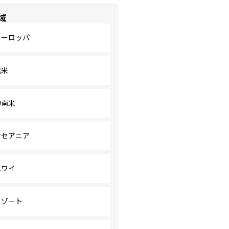
域
ヨーロッパ
北米
中南米
オセアニア
ハワイ
リゾート