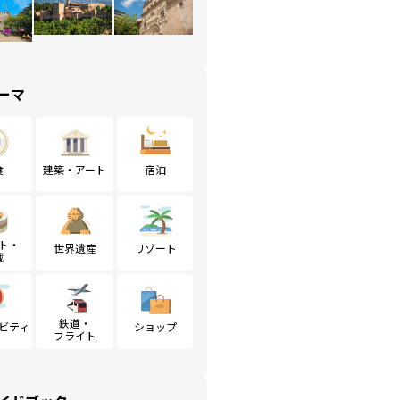
ーマ
食
建築・アート
宿泊
ト・
世界遺産
リゾート
戦
鉄道・
ビティ
ショップ
フライト