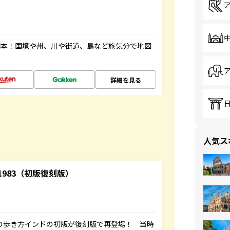
図本！国境や州、川や街道、島など旅気分で地図
詳細を見る
人気ス
-1983（初版復刻版）
球の歩き方インドの初版が復刻版で再登場！ 当時