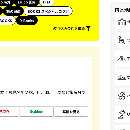
co 海外
aruco 国内
Plat
国と地
旅の図鑑
BOOKS スペシャルコラボ
BOOKS
D-Books
絞り込み条件を追加
図本！観光名所や橋、川、湖、半島など旅気分で
詳細を見る