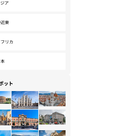
アジア
中近東
アフリカ
日本
ポット