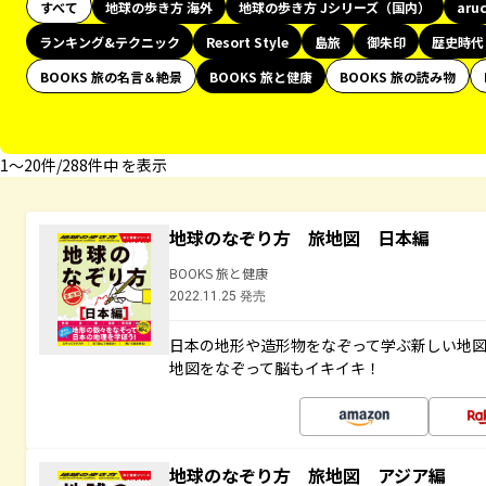
すべて
地球の歩き方 海外
地球の歩き方 Jシリーズ（国内）
aru
ランキング&テクニック
Resort Style
島旅
御朱印
歴史時代
BOOKS 旅の名言＆絶景
BOOKS 旅と健康
BOOKS 旅の読み物
1〜20件/288件中 を表示
地球のなぞり方 旅地図 日本編
BOOKS 旅と健康
2022.11.25 発売
日本の地形や造形物をなぞって学ぶ新しい地
地図をなぞって脳もイキイキ！
地球のなぞり方 旅地図 アジア編