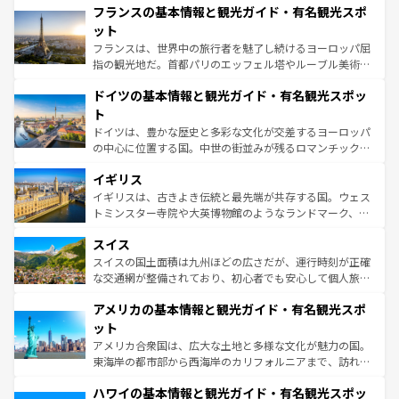
なお、新着のイタリア情報は
コンテンツ一覧
を参照してほ
フランスの基本情報と観光ガイド・有名観光スポ
文化が根付くこの国では、情熱的なフラメンコ、熱気あふ
しい。
れる闘牛、そして美味しいタパスが生活の一部となってい
ット
る。首都マドリードの洗練された雰囲気や、バルセロナの
フランスは、世界中の旅行者を魅了し続けるヨーロッパ屈
アートに溢れた街角から、地方では古代ローマ遺跡や中世
指の観光地だ。首都パリのエッフェル塔やルーブル美術館
の城塞都市、穏やかなビーチリゾートまで多彩な表情を見
といった象徴的なスポットから、田舎町の古風な美しさま
せる。地方によって風土や気候が異なるスペインはその個
ドイツの基本情報と観光ガイド・有名観光スポッ
で、幅広い魅力が詰まっている。華麗な宮殿、歴史的な大
性で訪れる人を魅了する。 なお、新着のスペイン情報は
コ
聖堂、美しいビーチ、そして豊かな自然が、訪れる者を心
ト
ンテンツ一覧
を参照してほしい。
から魅了する。また、フランスは美食の国としても知ら
ドイツは、豊かな歴史と多彩な文化が交差するヨーロッパ
れ、フランス料理はユネスコ無形文化遺産にも登録されて
の中心に位置する国。中世の街並みが残るロマンチック街
いる。シャンパンの発祥地であるランス、プロヴァンスの
道から、未来を先取りするようなモダンな都市まで多様な
香り高いラベンダー畑など、多彩な楽しみ方が可能だ。さ
イギリス
顔を持つこの国は、どこを歩いても飽きることがない。ベ
らに、パリ以外の地域にも魅力が溢れており、どの街角に
ルリンの文化的活気、バイエルン州のアルプスの絶景、そ
イギリスは、古きよき伝統と最先端が共存する国。ウェス
も豊かな歴史と文化が息づいている。パリ以外の個性あふ
してライン川沿いのワイン畑といった風景は必見。ビール
トミンスター寺院や大英博物館のようなランドマーク、歴
れる地方に足を運ぶとそれぞれで全く異なる文化を体験で
とソーセージを味わいながら地元の人と過ごす楽しい時間
史ある大学都市、美しい丘陵地帯や牧歌的な風景など、エ
きるだろう。 なお、新着のフランス情報は
コンテンツ一覧
スイス
は、お酒好きな人にはぜひ体験してほしい。 なお、新着の
リアごとに異なる魅力がある。また、優雅なアフタヌーン
を参照してほしい。
ドイツ情報は
コンテンツ一覧
を参照してほしい。
ティー、ビール好きにはたまらない英国パブ、サッカー観
スイスの国土面積は九州ほどの広さだが、運行時刻が正確
戦など、本場だからこそできる体験も豊富。イギリスを旅
な交通網が整備されており、初心者でも安心して個人旅行
して楽しみつくそう。 なお、新着のイギリス情報は
コンテ
を楽しめる。日本同様に時刻表どおりの旅が可能だ。中世
アメリカの基本情報と観光ガイド・有名観光スポ
ンツ一覧
を参照してほしい。
の建物がそのまま残る町や、スイスならではのユニークな
博物館もあり、アルプス観光だけでなく町歩きも満喫する
ット
ことができる。国民の所得が高いため物価も高いが、旅行
アメリカ合衆国は、広大な土地と多様な文化が魅力の国。
者向けの交通パス提供のサービスもあり、うまく活用すれ
東海岸の都市部から西海岸のカリフォルニアまで、訪れる
ば市内交通費無料で観光を楽しむこともできる。 なお、新
場所ごとに異なる風景と体験が待っている。ニューヨーク
着のスイス情報は
コンテンツ一覧
を参照してほしい。
ハワイの基本情報と観光ガイド・有名観光スポッ
のような巨大都市は、観光、ショッピング、エンターテイ