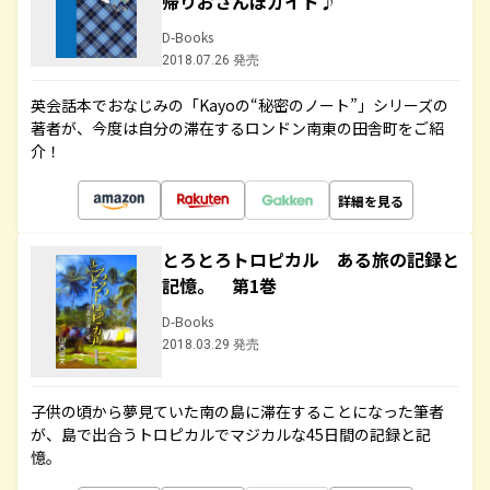
帰りおさんぽガイド♪
D-Books
2018.07.26 発売
英会話本でおなじみの「Kayoの“秘密のノート”」シリーズの
著者が、今度は自分の滞在するロンドン南東の田舎町をご紹
介！
詳細を見る
とろとろトロピカル ある旅の記録と
記憶。 第1巻
D-Books
2018.03.29 発売
子供の頃から夢見ていた南の島に滞在することになった筆者
が、島で出合うトロピカルでマジカルな45日間の記録と記
憶。