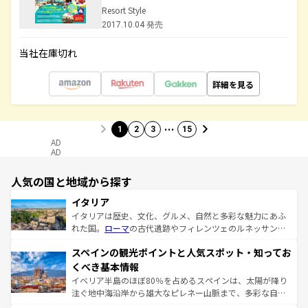
Resort Style
2017.10.04 発売
当社在庫切れ
詳細を見る
…
1
2
3
15
AD
AD
人気の国と地域から探す
イタリア
イタリアは歴史、文化、グルメ、自然と多彩な魅力にあふ
れた国。
ローマ
の古代遺跡やフィレンツェのルネッサンス
美術、ヴェネツィアの運河など、歴史あるスポットはもち
スペインの観光ポイントと人気スポット・知ってお
ろん、トスカーナの美しい田園風景やアマルフィ海岸の絶
景など、自然景観も見逃せない。観光の合間には、本場の
くべき基本情報
ピザやパスタなど、絶品のイタリア料理を堪能することも
イベリア半島のほぼ80％を占めるスペインは、太陽が降り
できる。朝目覚めてから夜眠るまで、すべての瞬間を楽し
注ぐ地中海沿岸から雄大なピレネー山脈まで、多彩な自然
ませてくれるイタリアで、忘れられない旅をしてみよう！
と文化が詰まったヨーロッパ屈指の旅行先だ。多様な地域