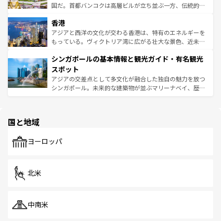
醸し出している。また、バラエティの豊かさとおいしさで
国だ。首都バンコクは高層ビルが立ち並ぶ一方、伝統的な
世界中の食通を魅了してやまないベトナム料理も魅力のひ
寺院や市場がいたるところに点在し、古きよき文化と現代
香港
とつ。フォーやバインミー、ベトナムコーヒーなどは、ぜ
の活気が交差している。北部ではチェンマイなどの山岳地
ひ現地で味わいたい。どの地域を訪れてもあたたかい人々
帯で自然と触れ合い、南部ではプーケットやクラビの美し
アジアと西洋の文化が交わる香港は、特有のエネルギーを
が旅行者を迎えてくれるので、きっと忘れられない旅にな
いビーチでリゾート気分を楽しむことができる。タイ料理
もっている。ヴィクトリア湾に広がる壮大な景色、近未来
るはずだ。 なお、新着のベトナム情報は
コンテンツ一覧
を
は世界的に有名で、屋台から高級レストランまで味覚を刺
的なアートスポット、そして歴史と現代が融合した町並
参照してほしい。
シンガポールの基本情報と観光ガイド・有名観光
激する。気候は一年中温暖で、どの季節にも異なる楽しみ
み、どこを訪れても感動するはず。観光スポットが密集し
が待っている。親しみやすいタイの人々、仏教を中心とし
ており、効率よく見どころを回れるのも魅力。息をのむよ
スポット
た文化、そして多様な観光資源が、訪れる旅人を魅了し続
うな絶景から文化的な体験まで、香港を存分に楽しみ尽く
アジアの交差点として多文化が融合した独自の魅力を放つ
ける。 なお、新着のタイ情報は
コンテンツ一覧
を参照して
そう。 なお、新着の香港情報は
コンテンツ一覧
を参照して
シンガポール。未来的な建築物が並ぶマリーナベイ、歴史
ほしい。
ほしい。
と伝統を感じられるエスニックタウン、多数の緑豊かな公
園や自然保護区など、自然が調和した近代的な景観と文化
の多様性あふれるカラフルな町は、どこを歩いても新しい
国と地域
発見がある。さらに、治安のよさや充実した公共交通機関
も、旅行者にとっては魅力的なポイント。グルメも豊富
で、ホーカーズは地元の風情を楽しめる外せないスポット
ヨーロッパ
だ。訪れる人を飽きさせないシンガポールで、多様な魅力
を体感しよう。 なお、新着のシンガポール情報は
コンテン
ツ一覧
を参照してほしい。
北米
中南米