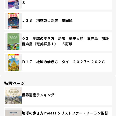
８
Ｊ３３ 地球の歩き方 墨田区
０２ 地球の歩き方 島旅 奄美大島 喜界島 加計
呂麻島（奄美群島１） ５訂版
Ｄ１７ 地球の歩き方 タイ ２０２７～２０２８
特設ページ
世界遺産ランキング
地球の歩き方 meets クリストファー・ノーラン監督