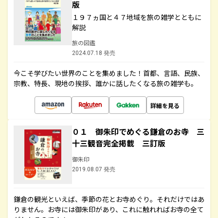
版
１９７ヵ国と４７地域を旅の雑学とともに
解説
旅の図鑑
2024.07.18 発売
今こそ学びたい世界のことを集めました！首都、言語、民族、
宗教、特長、現地の挨拶、誰かに話したくなる旅の雑学も。
詳細を見る
０１ 御朱印でめぐる鎌倉のお寺 三
十三観音完全掲載 三訂版
御朱印
2019.08.07 発売
鎌倉の観光といえば、季節の花とお寺めぐり。それだけではあ
りません。お寺には御朱印があり、これに触れればお寺の全て