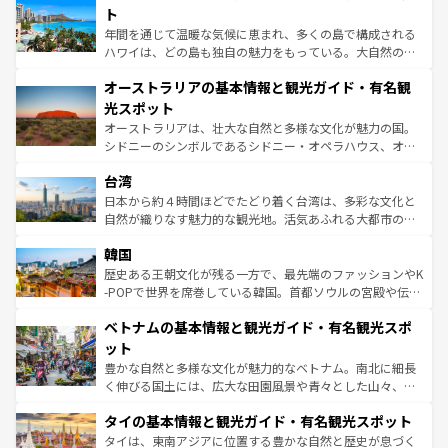
ンメントが詰まった刺激的なスポットだ。一方、アメリカ
ト
西部には大自然が広がり、グランドキャニオンやイエロー
年間を通じて温暖な気候に恵まれ、多くの島で構成される
ストーン国立公園といった絶景が堪能できる。さらに、南
ハワイは、どの島も独自の魅力をもっている。大自然の神
部のニューオーリンズでは、音楽と美食が融合した独特の
秘を感じたいなら、火山が生み出した壮大な景観を誇るハ
文化が魅力。旅行者はアメリカの各地域で異なる魅力を楽
オーストラリアの基本情報と観光ガイド・有名観
ワイ島は見逃せない。また、定番の観光地といえばオアフ
しみながら、その多様性と豊かな歴史を感じることができ
島だが、静かな自然を求めるならマウイ島やカウアイ島が
光スポット
るだろう。車でのロードトリップや列車の旅も、アメリカ
おすすめ。エメラルドグリーンに輝く海をはじめ、豊かな
オーストラリアは、壮大な自然と多様な文化が魅力の国。
ならではの贅沢な旅のスタイルだ。 なお、新着のアメリカ
文化や歴史が息づいている。「アロハスピリット」と呼ば
シドニーのシンボルであるシドニー・オペラハウス、オー
情報は
コンテンツ一覧
を参照してほしい。
れるおもてなしの心で訪れる人々を迎えてくれるハワイの
ストラリア東海岸北部に広がる大サンゴ礁地帯グレートバ
人々、おいしいローカルフードやハワイアンミュージッ
台湾
リアリーフや大陸中央部にそびえるウルル（エアーズロッ
ク、伝統的なフラダンスなど、すべてがハワイの魅力を彩
ク）、タスマニアの美しい原生林やケアンズの熱帯雨林な
日本から約４時間ほどでたどり着く台湾は、多彩な文化と
っている。訪れるたびに新しい発見と感動が待っているハ
ど、見どころがたくさん。また、カフェやワイン、オージ
自然が織りなす魅力的な観光地。活気あふれる大都市の台
ワイを、存分に味わってほしい。 なお、新着のハワイ情報
ービーフなどの食文化も豊かで、美味しいものであふれて
北やノスタルジックな町並みが人気な九份（ジォウフェ
は
コンテンツ一覧
を参照してほしい。
韓国
いる。アクティビティも充実しており、サーフィンやダイ
ン）、静ひつな山岳地帯である台湾東部など、都市の喧騒
ビング、ハイキングなど、アウトドア好きにはたまらな
と山間の静けさが共存しており、訪れる人に新しい発見と
歴史ある王朝文化が残る一方で、最先端のファッションやK
い。オーストラリアの多彩な魅力を存分に味わいつくそ
驚きをもたらしてくれる。また、奥深い台湾の食文化も魅
-POPで世界を席巻している韓国。首都ソウルの宮殿や伝統
う。 なお、新着のオーストラリア情報は
コンテンツ一覧
を
力で、夜市などの屋台グルメから高級料理、ヘルシーで美
家屋が並ぶエリアでは韓国の歴史と文化に浸ることがで
参照してほしい。
ベトナムの基本情報と観光ガイド・有名観光スポ
容にもいいと評判のスイーツなど、バラエティ豊かな料理
き、地方に足を延ばせば四季折々の自然美を楽しむことが
が味わえる。 なお、新着の台湾情報は
コンテンツ一覧
を参
できる。そして、キムチや焼肉、絶品のストリートフード
ット
照してほしい。
まで、さまざまな韓国料理が待っている。夜には、韓国な
豊かな自然と多様な文化が魅力的なベトナム。南北に細長
らではのナイトライフも堪能できる。あたたかいホスピタ
く伸びる国土には、広大な田園風景や青々とした山々、世
リティに包まれながら、韓国の多彩な魅力を心ゆくまで味
界遺産に登録された壮大な自然景観が点在し、都市部では
わってみてほしい。 なお、新着の韓国情報は
コンテンツ一
タイの基本情報と観光ガイド・有名観光スポット
急速な発展と共に伝統が息づく。ハノイの古い町並みやホ
覧
を参照してほしい。
ーチミン市のフランス統治時代の建物も、独特の雰囲気を
タイは、東南アジアに位置する豊かな自然と歴史が息づく