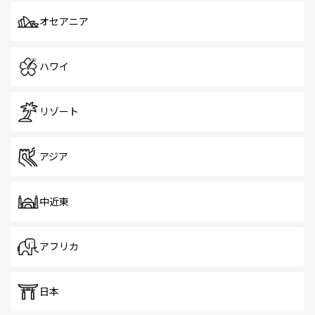
オセアニア
ハワイ
リゾート
アジア
中近東
アフリカ
日本