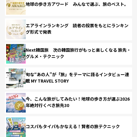
地球の歩き方アワード みんなで選ぶ、旅のベスト。
エアラインランキング 読者の投票をもとにランキン
グ形式で発表
Next韓国旅 次の韓国旅行がもっと楽しくなる 旅先・
グルメ・テクニック
旬な“あの人”が「旅」をテーマに語るインタビュー連
載 MY TRAVEL STORY
今、こんな旅がしてみたい！地球の歩き方が選ぶ2026
年絶対行くべき旅先30
コスパもタイパもかなえる！賢者の旅テクニック