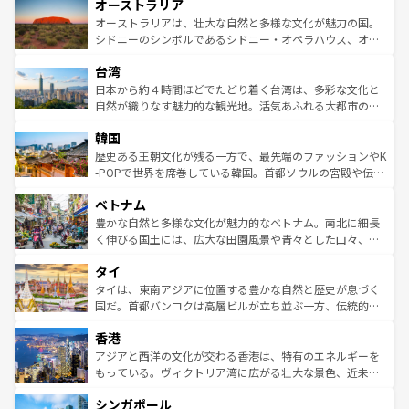
オーストラリア
部のニューオーリンズでは、音楽と美食が融合した独特の
ワイ島は見逃せない。また、定番の観光地といえばオアフ
文化が魅力。旅行者はアメリカの各地域で異なる魅力を楽
島だが、静かな自然を求めるならマウイ島やカウアイ島が
オーストラリアは、壮大な自然と多様な文化が魅力の国。
しみながら、その多様性と豊かな歴史を感じることができ
おすすめ。エメラルドグリーンに輝く海をはじめ、豊かな
シドニーのシンボルであるシドニー・オペラハウス、オー
るだろう。車でのロードトリップや列車の旅も、アメリカ
文化や歴史が息づいている。「アロハスピリット」と呼ば
ストラリア東海岸北部に広がる大サンゴ礁地帯グレートバ
ならではの贅沢な旅のスタイルだ。 なお、新着のアメリカ
台湾
れるおもてなしの心で訪れる人々を迎えてくれるハワイの
リアリーフや大陸中央部にそびえるウルル（エアーズロッ
情報は
コンテンツ一覧
を参照してほしい。
人々、おいしいローカルフードやハワイアンミュージッ
ク）、タスマニアの美しい原生林やケアンズの熱帯雨林な
日本から約４時間ほどでたどり着く台湾は、多彩な文化と
ク、伝統的なフラダンスなど、すべてがハワイの魅力を彩
ど、見どころがたくさん。また、カフェやワイン、オージ
自然が織りなす魅力的な観光地。活気あふれる大都市の台
っている。訪れるたびに新しい発見と感動が待っているハ
ービーフなどの食文化も豊かで、美味しいものであふれて
北やノスタルジックな町並みが人気な九份（ジォウフェ
ワイを、存分に味わってほしい。 なお、新着のハワイ情報
韓国
いる。アクティビティも充実しており、サーフィンやダイ
ン）、静ひつな山岳地帯である台湾東部など、都市の喧騒
は
コンテンツ一覧
を参照してほしい。
ビング、ハイキングなど、アウトドア好きにはたまらな
と山間の静けさが共存しており、訪れる人に新しい発見と
歴史ある王朝文化が残る一方で、最先端のファッションやK
い。オーストラリアの多彩な魅力を存分に味わいつくそ
驚きをもたらしてくれる。また、奥深い台湾の食文化も魅
-POPで世界を席巻している韓国。首都ソウルの宮殿や伝統
う。 なお、新着のオーストラリア情報は
コンテンツ一覧
を
力で、夜市などの屋台グルメから高級料理、ヘルシーで美
家屋が並ぶエリアでは韓国の歴史と文化に浸ることがで
参照してほしい。
ベトナム
容にもいいと評判のスイーツなど、バラエティ豊かな料理
き、地方に足を延ばせば四季折々の自然美を楽しむことが
が味わえる。 なお、新着の台湾情報は
コンテンツ一覧
を参
できる。そして、キムチや焼肉、絶品のストリートフード
豊かな自然と多様な文化が魅力的なベトナム。南北に細長
照してほしい。
まで、さまざまな韓国料理が待っている。夜には、韓国な
く伸びる国土には、広大な田園風景や青々とした山々、世
らではのナイトライフも堪能できる。あたたかいホスピタ
界遺産に登録された壮大な自然景観が点在し、都市部では
タイ
リティに包まれながら、韓国の多彩な魅力を心ゆくまで味
急速な発展と共に伝統が息づく。ハノイの古い町並みやホ
わってみてほしい。 なお、新着の韓国情報は
コンテンツ一
ーチミン市のフランス統治時代の建物も、独特の雰囲気を
タイは、東南アジアに位置する豊かな自然と歴史が息づく
覧
を参照してほしい。
醸し出している。また、バラエティの豊かさとおいしさで
国だ。首都バンコクは高層ビルが立ち並ぶ一方、伝統的な
世界中の食通を魅了してやまないベトナム料理も魅力のひ
寺院や市場がいたるところに点在し、古きよき文化と現代
香港
とつ。フォーやバインミー、ベトナムコーヒーなどは、ぜ
の活気が交差している。北部ではチェンマイなどの山岳地
ひ現地で味わいたい。どの地域を訪れてもあたたかい人々
帯で自然と触れ合い、南部ではプーケットやクラビの美し
アジアと西洋の文化が交わる香港は、特有のエネルギーを
が旅行者を迎えてくれるので、きっと忘れられない旅にな
いビーチでリゾート気分を楽しむことができる。タイ料理
もっている。ヴィクトリア湾に広がる壮大な景色、近未来
るはずだ。 なお、新着のベトナム情報は
コンテンツ一覧
を
は世界的に有名で、屋台から高級レストランまで味覚を刺
的なアートスポット、そして歴史と現代が融合した町並
参照してほしい。
シンガポール
激する。気候は一年中温暖で、どの季節にも異なる楽しみ
み、どこを訪れても感動するはず。観光スポットが密集し