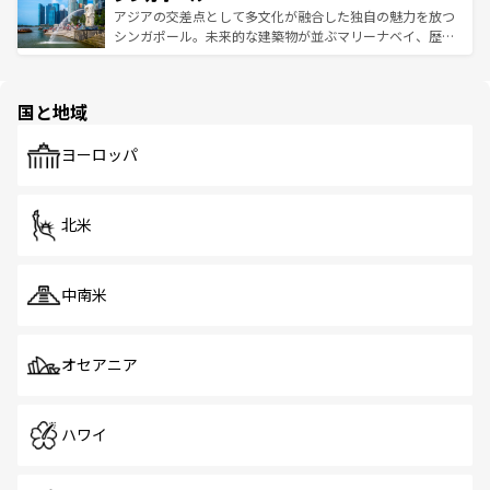
が待っている。親しみやすいタイの人々、仏教を中心とし
ており、効率よく見どころを回れるのも魅力。息をのむよ
アジアの交差点として多文化が融合した独自の魅力を放つ
た文化、そして多様な観光資源が、訪れる旅人を魅了し続
うな絶景から文化的な体験まで、香港を存分に楽しみ尽く
シンガポール。未来的な建築物が並ぶマリーナベイ、歴史
ける。 なお、新着のタイ情報は
コンテンツ一覧
を参照して
そう。 なお、新着の香港情報は
コンテンツ一覧
を参照して
と伝統を感じられるエスニックタウン、多数の緑豊かな公
ほしい。
ほしい。
園や自然保護区など、自然が調和した近代的な景観と文化
の多様性あふれるカラフルな町は、どこを歩いても新しい
国と地域
発見がある。さらに、治安のよさや充実した公共交通機関
も、旅行者にとっては魅力的なポイント。グルメも豊富
で、ホーカーズは地元の風情を楽しめる外せないスポット
ヨーロッパ
だ。訪れる人を飽きさせないシンガポールで、多様な魅力
を体感しよう。 なお、新着のシンガポール情報は
コンテン
ツ一覧
を参照してほしい。
北米
中南米
オセアニア
ハワイ