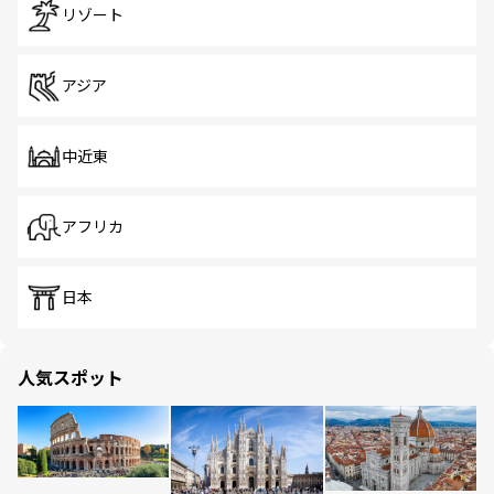
リゾート
アジア
中近東
アフリカ
日本
人気スポット