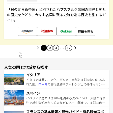
「日の沈まぬ帝国」と称されたハプスブルク帝国の栄光と動乱
の歴史をたどり、今なお各国に残る史跡を巡る歴史を旅するガ
イド。
詳細を見る
…
1
2
3
12
AD
AD
人気の国と地域から探す
イタリア
イタリアは歴史、文化、グルメ、自然と多彩な魅力にあふ
れた国。
ローマ
の古代遺跡やフィレンツェのルネッサンス
美術、ヴェネツィアの運河など、歴史あるスポットはもち
スペイン
ろん、トスカーナの美しい田園風景やアマルフィ海岸の絶
景など、自然景観も見逃せない。観光の合間には、本場の
イベリア半島のほぼ80％を占めるスペインは、太陽が降り
ピザやパスタなど、絶品のイタリア料理を堪能することも
注ぐ地中海沿岸から雄大なピレネー山脈まで、多彩な自然
できる。朝目覚めてから夜眠るまで、すべての瞬間を楽し
と文化が詰まったヨーロッパ屈指の旅行先だ。多様な地域
フランスの基本情報と観光ガイド・有名観光スポ
ませてくれるイタリアで、忘れられない旅をしてみよう！
文化が根付くこの国では、情熱的なフラメンコ、熱気あふ