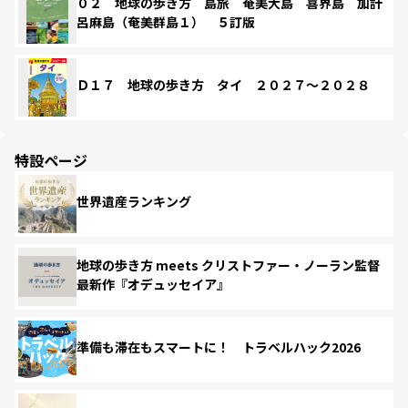
０２ 地球の歩き方 島旅 奄美大島 喜界島 加計
呂麻島（奄美群島１） ５訂版
Ｄ１７ 地球の歩き方 タイ ２０２７～２０２８
特設ページ
世界遺産ランキング
地球の歩き方 meets クリストファー・ノーラン監督
最新作『オデュッセイア』
準備も滞在もスマートに！ トラベルハック2026