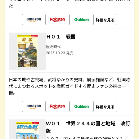
た
詳細を見る
Ｈ０１ 戦国
歴史時代
2025.10.23 発売
日本の城や古戦場、武将ゆかりの史跡、展示施設など、戦国時
代にまつわるスポットを徹底ガイドする歴史ファン必携の一
冊。
詳細を見る
Ｗ０１ 世界２４４の国と地域 改訂
版
１９７ヵ国と４７地域を旅の雑学とともに