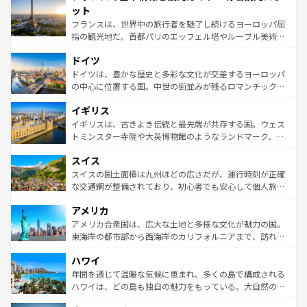
なお、新着のイタリア情報は
コンテンツ一覧
を参照してほ
れる闘牛、そして美味しいタパスが生活の一部となってい
ット
しい。
る。首都マドリードの洗練された雰囲気や、バルセロナの
フランスは、世界中の旅行者を魅了し続けるヨーロッパ屈
アートに溢れた街角から、地方では古代ローマ遺跡や中世
指の観光地だ。首都パリのエッフェル塔やルーブル美術館
の城塞都市、穏やかなビーチリゾートまで多彩な表情を見
といった象徴的なスポットから、田舎町の古風な美しさま
せる。地方によって風土や気候が異なるスペインはその個
ドイツ
で、幅広い魅力が詰まっている。華麗な宮殿、歴史的な大
性で訪れる人を魅了する。 なお、新着のスペイン情報は
コ
聖堂、美しいビーチ、そして豊かな自然が、訪れる者を心
ドイツは、豊かな歴史と多彩な文化が交差するヨーロッパ
ンテンツ一覧
を参照してほしい。
から魅了する。また、フランスは美食の国としても知ら
の中心に位置する国。中世の街並みが残るロマンチック街
れ、フランス料理はユネスコ無形文化遺産にも登録されて
道から、未来を先取りするようなモダンな都市まで多様な
イギリス
いる。シャンパンの発祥地であるランス、プロヴァンスの
顔を持つこの国は、どこを歩いても飽きることがない。ベ
香り高いラベンダー畑など、多彩な楽しみ方が可能だ。さ
ルリンの文化的活気、バイエルン州のアルプスの絶景、そ
イギリスは、古きよき伝統と最先端が共存する国。ウェス
らに、パリ以外の地域にも魅力が溢れており、どの街角に
してライン川沿いのワイン畑といった風景は必見。ビール
トミンスター寺院や大英博物館のようなランドマーク、歴
も豊かな歴史と文化が息づいている。パリ以外の個性あふ
とソーセージを味わいながら地元の人と過ごす楽しい時間
史ある大学都市、美しい丘陵地帯や牧歌的な風景など、エ
れる地方に足を運ぶとそれぞれで全く異なる文化を体験で
スイス
は、お酒好きな人にはぜひ体験してほしい。 なお、新着の
リアごとに異なる魅力がある。また、優雅なアフタヌーン
きるだろう。 なお、新着のフランス情報は
コンテンツ一覧
ドイツ情報は
コンテンツ一覧
を参照してほしい。
ティー、ビール好きにはたまらない英国パブ、サッカー観
スイスの国土面積は九州ほどの広さだが、運行時刻が正確
を参照してほしい。
戦など、本場だからこそできる体験も豊富。イギリスを旅
な交通網が整備されており、初心者でも安心して個人旅行
して楽しみつくそう。 なお、新着のイギリス情報は
コンテ
を楽しめる。日本同様に時刻表どおりの旅が可能だ。中世
アメリカ
ンツ一覧
を参照してほしい。
の建物がそのまま残る町や、スイスならではのユニークな
博物館もあり、アルプス観光だけでなく町歩きも満喫する
アメリカ合衆国は、広大な土地と多様な文化が魅力の国。
ことができる。国民の所得が高いため物価も高いが、旅行
東海岸の都市部から西海岸のカリフォルニアまで、訪れる
者向けの交通パス提供のサービスもあり、うまく活用すれ
場所ごとに異なる風景と体験が待っている。ニューヨーク
ハワイ
ば市内交通費無料で観光を楽しむこともできる。 なお、新
のような巨大都市は、観光、ショッピング、エンターテイ
着のスイス情報は
コンテンツ一覧
を参照してほしい。
ンメントが詰まった刺激的なスポットだ。一方、アメリカ
年間を通じて温暖な気候に恵まれ、多くの島で構成される
西部には大自然が広がり、グランドキャニオンやイエロー
ハワイは、どの島も独自の魅力をもっている。大自然の神
ストーン国立公園といった絶景が堪能できる。さらに、南
秘を感じたいなら、火山が生み出した壮大な景観を誇るハ