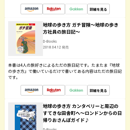
詳細を見る
地球の歩き方 ガチ冒険～地球の歩き
方社員の旅日記～
D-Books
2018.04.12 発売
本書は4人の旅好きによるただの旅日記です。たまたま『地球
の歩き方』で働いているだけで書いてある内容はただの旅日記
です。
詳細を見る
地球の歩き方 カンタベリーと周辺の
すてきな田舎町へ～ロンドンからの日
帰りおさんぽガイド♪
D-Books