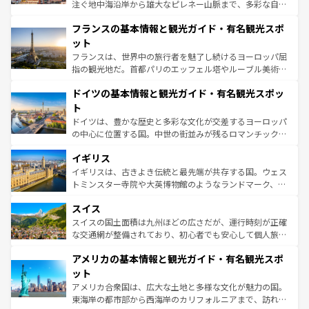
できる。朝目覚めてから夜眠るまで、すべての瞬間を楽し
注ぐ地中海沿岸から雄大なピレネー山脈まで、多彩な自然
ませてくれるイタリアで、忘れられない旅をしてみよう！
と文化が詰まったヨーロッパ屈指の旅行先だ。多様な地域
なお、新着のイタリア情報は
コンテンツ一覧
を参照してほ
フランスの基本情報と観光ガイド・有名観光スポ
文化が根付くこの国では、情熱的なフラメンコ、熱気あふ
しい。
れる闘牛、そして美味しいタパスが生活の一部となってい
ット
る。首都マドリードの洗練された雰囲気や、バルセロナの
フランスは、世界中の旅行者を魅了し続けるヨーロッパ屈
アートに溢れた街角から、地方では古代ローマ遺跡や中世
指の観光地だ。首都パリのエッフェル塔やルーブル美術館
の城塞都市、穏やかなビーチリゾートまで多彩な表情を見
といった象徴的なスポットから、田舎町の古風な美しさま
せる。地方によって風土や気候が異なるスペインはその個
ドイツの基本情報と観光ガイド・有名観光スポッ
で、幅広い魅力が詰まっている。華麗な宮殿、歴史的な大
性で訪れる人を魅了する。 なお、新着のスペイン情報は
コ
聖堂、美しいビーチ、そして豊かな自然が、訪れる者を心
ト
ンテンツ一覧
を参照してほしい。
から魅了する。また、フランスは美食の国としても知ら
ドイツは、豊かな歴史と多彩な文化が交差するヨーロッパ
れ、フランス料理はユネスコ無形文化遺産にも登録されて
の中心に位置する国。中世の街並みが残るロマンチック街
いる。シャンパンの発祥地であるランス、プロヴァンスの
道から、未来を先取りするようなモダンな都市まで多様な
香り高いラベンダー畑など、多彩な楽しみ方が可能だ。さ
イギリス
顔を持つこの国は、どこを歩いても飽きることがない。ベ
らに、パリ以外の地域にも魅力が溢れており、どの街角に
ルリンの文化的活気、バイエルン州のアルプスの絶景、そ
イギリスは、古きよき伝統と最先端が共存する国。ウェス
も豊かな歴史と文化が息づいている。パリ以外の個性あふ
してライン川沿いのワイン畑といった風景は必見。ビール
トミンスター寺院や大英博物館のようなランドマーク、歴
れる地方に足を運ぶとそれぞれで全く異なる文化を体験で
とソーセージを味わいながら地元の人と過ごす楽しい時間
史ある大学都市、美しい丘陵地帯や牧歌的な風景など、エ
きるだろう。 なお、新着のフランス情報は
コンテンツ一覧
スイス
は、お酒好きな人にはぜひ体験してほしい。 なお、新着の
リアごとに異なる魅力がある。また、優雅なアフタヌーン
を参照してほしい。
ドイツ情報は
コンテンツ一覧
を参照してほしい。
ティー、ビール好きにはたまらない英国パブ、サッカー観
スイスの国土面積は九州ほどの広さだが、運行時刻が正確
戦など、本場だからこそできる体験も豊富。イギリスを旅
な交通網が整備されており、初心者でも安心して個人旅行
して楽しみつくそう。 なお、新着のイギリス情報は
コンテ
を楽しめる。日本同様に時刻表どおりの旅が可能だ。中世
アメリカの基本情報と観光ガイド・有名観光スポ
ンツ一覧
を参照してほしい。
の建物がそのまま残る町や、スイスならではのユニークな
博物館もあり、アルプス観光だけでなく町歩きも満喫する
ット
ことができる。国民の所得が高いため物価も高いが、旅行
アメリカ合衆国は、広大な土地と多様な文化が魅力の国。
者向けの交通パス提供のサービスもあり、うまく活用すれ
東海岸の都市部から西海岸のカリフォルニアまで、訪れる
ば市内交通費無料で観光を楽しむこともできる。 なお、新