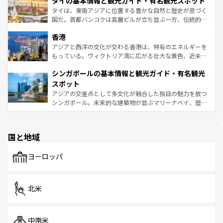
タイの基本情報と観光ガイド・有名観光スポット
急速な発展と共に伝統が息づく。ハノイの古い町並みやホ
覧
を参照してほしい。
ーチミン市のフランス統治時代の建物も、独特の雰囲気を
タイは、東南アジアに位置する豊かな自然と歴史が息づく
醸し出している。また、バラエティの豊かさとおいしさで
国だ。首都バンコクは高層ビルが立ち並ぶ一方、伝統的な
世界中の食通を魅了してやまないベトナム料理も魅力のひ
寺院や市場がいたるところに点在し、古きよき文化と現代
香港
とつ。フォーやバインミー、ベトナムコーヒーなどは、ぜ
の活気が交差している。北部ではチェンマイなどの山岳地
ひ現地で味わいたい。どの地域を訪れてもあたたかい人々
帯で自然と触れ合い、南部ではプーケットやクラビの美し
アジアと西洋の文化が交わる香港は、特有のエネルギーを
が旅行者を迎えてくれるので、きっと忘れられない旅にな
いビーチでリゾート気分を楽しむことができる。タイ料理
もっている。ヴィクトリア湾に広がる壮大な景色、近未来
るはずだ。 なお、新着のベトナム情報は
コンテンツ一覧
を
は世界的に有名で、屋台から高級レストランまで味覚を刺
的なアートスポット、そして歴史と現代が融合した町並
参照してほしい。
シンガポールの基本情報と観光ガイド・有名観光
激する。気候は一年中温暖で、どの季節にも異なる楽しみ
み、どこを訪れても感動するはず。観光スポットが密集し
が待っている。親しみやすいタイの人々、仏教を中心とし
ており、効率よく見どころを回れるのも魅力。息をのむよ
スポット
た文化、そして多様な観光資源が、訪れる旅人を魅了し続
うな絶景から文化的な体験まで、香港を存分に楽しみ尽く
アジアの交差点として多文化が融合した独自の魅力を放つ
ける。 なお、新着のタイ情報は
コンテンツ一覧
を参照して
そう。 なお、新着の香港情報は
コンテンツ一覧
を参照して
シンガポール。未来的な建築物が並ぶマリーナベイ、歴史
ほしい。
ほしい。
と伝統を感じられるエスニックタウン、多数の緑豊かな公
園や自然保護区など、自然が調和した近代的な景観と文化
の多様性あふれるカラフルな町は、どこを歩いても新しい
国と地域
発見がある。さらに、治安のよさや充実した公共交通機関
も、旅行者にとっては魅力的なポイント。グルメも豊富
で、ホーカーズは地元の風情を楽しめる外せないスポット
ヨーロッパ
だ。訪れる人を飽きさせないシンガポールで、多様な魅力
を体感しよう。 なお、新着のシンガポール情報は
コンテン
ツ一覧
を参照してほしい。
北米
中南米