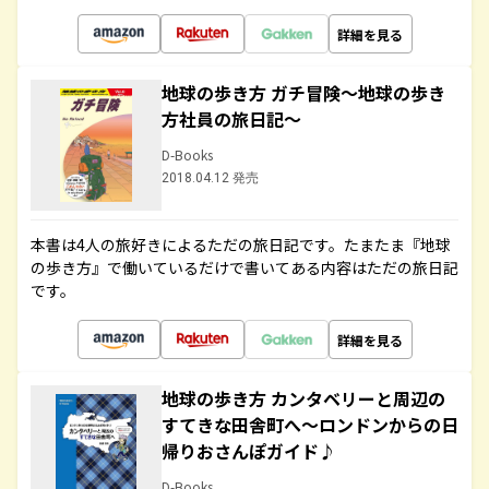
詳細を見る
地球の歩き方 ガチ冒険～地球の歩き
方社員の旅日記～
D-Books
2018.04.12 発売
本書は4人の旅好きによるただの旅日記です。たまたま『地球
の歩き方』で働いているだけで書いてある内容はただの旅日記
です。
詳細を見る
地球の歩き方 カンタベリーと周辺の
すてきな田舎町へ～ロンドンからの日
帰りおさんぽガイド♪
D-Books