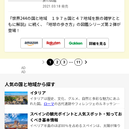
旅の図鑑
2021.03.18 発売
『世界244の国と地域 １９７ヵ国と４７地域を旅の雑学とと
もに解説』に続く、「地球の歩き方」の図鑑シリーズ第２弾が
登場！
詳細を見る
…
1
2
3
11
AD
AD
人気の国と地域から探す
イタリア
イタリアは歴史、文化、グルメ、自然と多彩な魅力にあふ
れた国。
ローマ
の古代遺跡やフィレンツェのルネッサンス
美術、ヴェネツィアの運河など、歴史あるスポットはもち
スペインの観光ポイントと人気スポット・知ってお
ろん、トスカーナの美しい田園風景やアマルフィ海岸の絶
景など、自然景観も見逃せない。観光の合間には、本場の
くべき基本情報
ピザやパスタなど、絶品のイタリア料理を堪能することも
イベリア半島のほぼ80％を占めるスペインは、太陽が降り