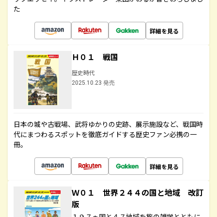
た
詳細を見る
Ｈ０１ 戦国
歴史時代
2025.10.23 発売
日本の城や古戦場、武将ゆかりの史跡、展示施設など、戦国時
代にまつわるスポットを徹底ガイドする歴史ファン必携の一
冊。
詳細を見る
Ｗ０１ 世界２４４の国と地域 改訂
版
１９７ヵ国と４７地域を旅の雑学とともに