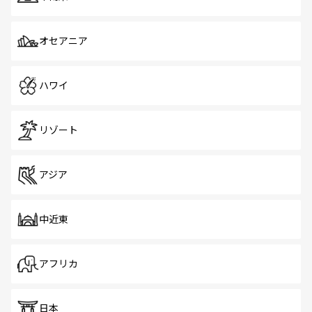
オセアニア
ハワイ
リゾート
アジア
中近東
アフリカ
日本