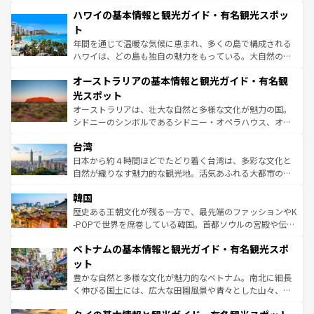
場所ごとに異なる風景と体験が待っている。ニューヨーク
着のスイス情報は
コンテンツ一覧
を参照してほしい。
ハワイの基本情報と観光ガイド・有名観光スポッ
のような巨大都市は、観光、ショッピング、エンターテイ
ンメントが詰まった刺激的なスポットだ。一方、アメリカ
ト
西部には大自然が広がり、グランドキャニオンやイエロー
年間を通じて温暖な気候に恵まれ、多くの島で構成される
ストーン国立公園といった絶景が堪能できる。さらに、南
ハワイは、どの島も独自の魅力をもっている。大自然の神
部のニューオーリンズでは、音楽と美食が融合した独特の
秘を感じたいなら、火山が生み出した壮大な景観を誇るハ
文化が魅力。旅行者はアメリカの各地域で異なる魅力を楽
オーストラリアの基本情報と観光ガイド・有名観
ワイ島は見逃せない。また、定番の観光地といえばオアフ
しみながら、その多様性と豊かな歴史を感じることができ
島だが、静かな自然を求めるならマウイ島やカウアイ島が
光スポット
るだろう。車でのロードトリップや列車の旅も、アメリカ
おすすめ。エメラルドグリーンに輝く海をはじめ、豊かな
オーストラリアは、壮大な自然と多様な文化が魅力の国。
ならではの贅沢な旅のスタイルだ。 なお、新着のアメリカ
文化や歴史が息づいている。「アロハスピリット」と呼ば
シドニーのシンボルであるシドニー・オペラハウス、オー
情報は
コンテンツ一覧
を参照してほしい。
れるおもてなしの心で訪れる人々を迎えてくれるハワイの
ストラリア東海岸北部に広がる大サンゴ礁地帯グレートバ
人々、おいしいローカルフードやハワイアンミュージッ
台湾
リアリーフや大陸中央部にそびえるウルル（エアーズロッ
ク、伝統的なフラダンスなど、すべてがハワイの魅力を彩
ク）、タスマニアの美しい原生林やケアンズの熱帯雨林な
日本から約４時間ほどでたどり着く台湾は、多彩な文化と
っている。訪れるたびに新しい発見と感動が待っているハ
ど、見どころがたくさん。また、カフェやワイン、オージ
自然が織りなす魅力的な観光地。活気あふれる大都市の台
ワイを、存分に味わってほしい。 なお、新着のハワイ情報
ービーフなどの食文化も豊かで、美味しいものであふれて
北やノスタルジックな町並みが人気な九份（ジォウフェ
は
コンテンツ一覧
を参照してほしい。
韓国
いる。アクティビティも充実しており、サーフィンやダイ
ン）、静ひつな山岳地帯である台湾東部など、都市の喧騒
ビング、ハイキングなど、アウトドア好きにはたまらな
と山間の静けさが共存しており、訪れる人に新しい発見と
歴史ある王朝文化が残る一方で、最先端のファッションやK
い。オーストラリアの多彩な魅力を存分に味わいつくそ
驚きをもたらしてくれる。また、奥深い台湾の食文化も魅
-POPで世界を席巻している韓国。首都ソウルの宮殿や伝統
う。 なお、新着のオーストラリア情報は
コンテンツ一覧
を
力で、夜市などの屋台グルメから高級料理、ヘルシーで美
家屋が並ぶエリアでは韓国の歴史と文化に浸ることがで
参照してほしい。
ベトナムの基本情報と観光ガイド・有名観光スポ
容にもいいと評判のスイーツなど、バラエティ豊かな料理
き、地方に足を延ばせば四季折々の自然美を楽しむことが
が味わえる。 なお、新着の台湾情報は
コンテンツ一覧
を参
できる。そして、キムチや焼肉、絶品のストリートフード
ット
照してほしい。
まで、さまざまな韓国料理が待っている。夜には、韓国な
豊かな自然と多様な文化が魅力的なベトナム。南北に細長
らではのナイトライフも堪能できる。あたたかいホスピタ
く伸びる国土には、広大な田園風景や青々とした山々、世
リティに包まれながら、韓国の多彩な魅力を心ゆくまで味
界遺産に登録された壮大な自然景観が点在し、都市部では
わってみてほしい。 なお、新着の韓国情報は
コンテンツ一