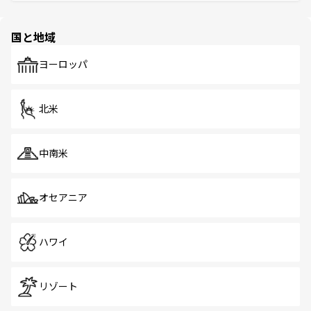
そう。 なお、新着の香港情報は
コンテンツ一覧
を参照して
と伝統を感じられるエスニックタウン、多数の緑豊かな公
ほしい。
ほしい。
園や自然保護区など、自然が調和した近代的な景観と文化
の多様性あふれるカラフルな町は、どこを歩いても新しい
国と地域
発見がある。さらに、治安のよさや充実した公共交通機関
も、旅行者にとっては魅力的なポイント。グルメも豊富
で、ホーカーズは地元の風情を楽しめる外せないスポット
ヨーロッパ
だ。訪れる人を飽きさせないシンガポールで、多様な魅力
を体感しよう。 なお、新着のシンガポール情報は
コンテン
ツ一覧
を参照してほしい。
北米
中南米
オセアニア
ハワイ
リゾート