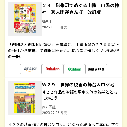
２８ 御朱印でめぐる山陰 山陽の神
社 週末開運さんぽ 改訂版
御朱印
2025.03.06 発売
「御利益と御朱印が凄い」を基準に、山陰山陽の３７００以上
の神社から厳選して御朱印を紹介。初心者に優しくツウも納得
の一冊。
詳細を見る
Ｗ２９ 世界の映画の舞台＆ロケ地
４２２作品の物語の聖地を旅の雑学ととも
に歩こう
旅の図鑑
2023.07.06 発売
４２２の映画作品の舞台やロケ地となった場所へご案内。アジ