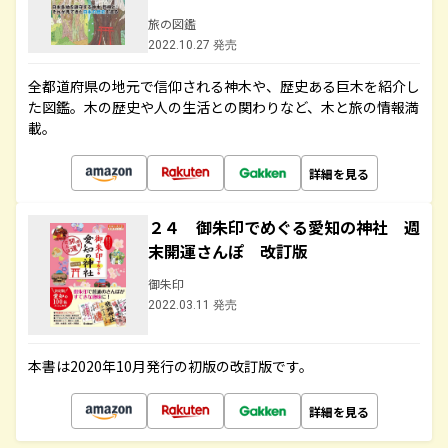
旅の図鑑
2022.10.27 発売
全都道府県の地元で信仰される神木や、歴史ある巨木を紹介し
た図鑑。木の歴史や人の生活との関わりなど、木と旅の情報満
載。
詳細を見る
２４ 御朱印でめぐる愛知の神社 週
末開運さんぽ 改訂版
御朱印
2022.03.11 発売
本書は2020年10月発行の初版の改訂版です。
詳細を見る