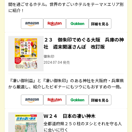
間を過ごせるホテル。世界のすごいホテルをテーマ×エリア別
に紹介！
詳細を見る
２３ 御朱印でめぐる大阪 兵庫の神
社 週末開運さんぽ 改訂版
御朱印
2024.07.04 発売
『凄い御利益』と『凄い御朱印』のある神社を大阪府・兵庫県
から厳選し、紹介したビギナーにもツウにもおすすめの一冊。
詳細を見る
Ｗ２４ 日本の凄い神木
全都道府県２５０柱のヌシとそれを守る人
に会いに行く