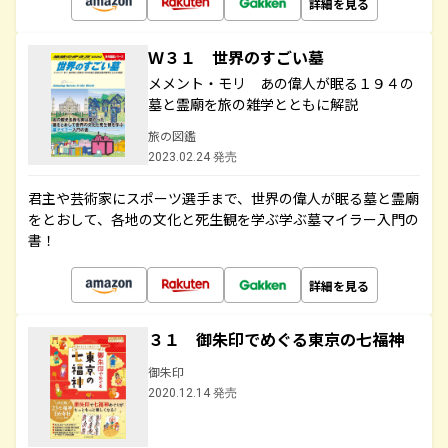
詳細を見る
Ｗ３１ 世界のすごい墓
メメント・モリ あの偉人が眠る１９４の
墓と霊廟を旅の雑学とともに解説
旅の図鑑
2023.02.24 発売
君主や芸術家にスポーツ選手まで、世界の偉人が眠る墓と霊廟
をとおして、各地の文化と死生観を学ぶ学ぶ墓マイラー入門の
書！
詳細を見る
３１ 御朱印でめぐる東京の七福神
御朱印
2020.12.14 発売