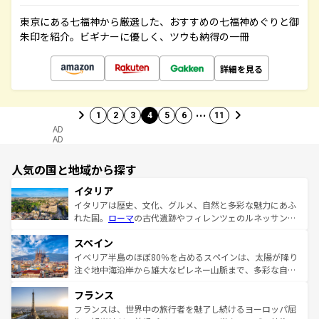
東京にある七福神から厳選した、おすすめの七福神めぐりと御
朱印を紹介。ビギナーに優しく、ツウも納得の一冊
詳細を見る
…
1
2
3
4
5
6
11
AD
AD
人気の国と地域から探す
イタリア
イタリアは歴史、文化、グルメ、自然と多彩な魅力にあふ
れた国。
ローマ
の古代遺跡やフィレンツェのルネッサンス
美術、ヴェネツィアの運河など、歴史あるスポットはもち
スペイン
ろん、トスカーナの美しい田園風景やアマルフィ海岸の絶
景など、自然景観も見逃せない。観光の合間には、本場の
イベリア半島のほぼ80％を占めるスペインは、太陽が降り
ピザやパスタなど、絶品のイタリア料理を堪能することも
注ぐ地中海沿岸から雄大なピレネー山脈まで、多彩な自然
できる。朝目覚めてから夜眠るまで、すべての瞬間を楽し
と文化が詰まったヨーロッパ屈指の旅行先だ。多様な地域
フランス
ませてくれるイタリアで、忘れられない旅をしてみよう！
文化が根付くこの国では、情熱的なフラメンコ、熱気あふ
なお、新着のイタリア情報は
コンテンツ一覧
を参照してほ
れる闘牛、そして美味しいタパスが生活の一部となってい
フランスは、世界中の旅行者を魅了し続けるヨーロッパ屈