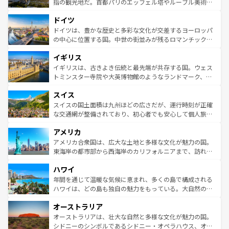
しい。
る。首都マドリードの洗練された雰囲気や、バルセロナの
指の観光地だ。首都パリのエッフェル塔やルーブル美術館
アートに溢れた街角から、地方では古代ローマ遺跡や中世
といった象徴的なスポットから、田舎町の古風な美しさま
ドイツ
の城塞都市、穏やかなビーチリゾートまで多彩な表情を見
で、幅広い魅力が詰まっている。華麗な宮殿、歴史的な大
せる。地方によって風土や気候が異なるスペインはその個
聖堂、美しいビーチ、そして豊かな自然が、訪れる者を心
ドイツは、豊かな歴史と多彩な文化が交差するヨーロッパ
性で訪れる人を魅了する。 なお、新着のスペイン情報は
コ
から魅了する。また、フランスは美食の国としても知ら
の中心に位置する国。中世の街並みが残るロマンチック街
ンテンツ一覧
を参照してほしい。
れ、フランス料理はユネスコ無形文化遺産にも登録されて
道から、未来を先取りするようなモダンな都市まで多様な
イギリス
いる。シャンパンの発祥地であるランス、プロヴァンスの
顔を持つこの国は、どこを歩いても飽きることがない。ベ
香り高いラベンダー畑など、多彩な楽しみ方が可能だ。さ
ルリンの文化的活気、バイエルン州のアルプスの絶景、そ
イギリスは、古きよき伝統と最先端が共存する国。ウェス
らに、パリ以外の地域にも魅力が溢れており、どの街角に
してライン川沿いのワイン畑といった風景は必見。ビール
トミンスター寺院や大英博物館のようなランドマーク、歴
も豊かな歴史と文化が息づいている。パリ以外の個性あふ
とソーセージを味わいながら地元の人と過ごす楽しい時間
史ある大学都市、美しい丘陵地帯や牧歌的な風景など、エ
れる地方に足を運ぶとそれぞれで全く異なる文化を体験で
スイス
は、お酒好きな人にはぜひ体験してほしい。 なお、新着の
リアごとに異なる魅力がある。また、優雅なアフタヌーン
きるだろう。 なお、新着のフランス情報は
コンテンツ一覧
ドイツ情報は
コンテンツ一覧
を参照してほしい。
ティー、ビール好きにはたまらない英国パブ、サッカー観
スイスの国土面積は九州ほどの広さだが、運行時刻が正確
を参照してほしい。
戦など、本場だからこそできる体験も豊富。イギリスを旅
な交通網が整備されており、初心者でも安心して個人旅行
して楽しみつくそう。 なお、新着のイギリス情報は
コンテ
を楽しめる。日本同様に時刻表どおりの旅が可能だ。中世
アメリカ
ンツ一覧
を参照してほしい。
の建物がそのまま残る町や、スイスならではのユニークな
博物館もあり、アルプス観光だけでなく町歩きも満喫する
アメリカ合衆国は、広大な土地と多様な文化が魅力の国。
ことができる。国民の所得が高いため物価も高いが、旅行
東海岸の都市部から西海岸のカリフォルニアまで、訪れる
者向けの交通パス提供のサービスもあり、うまく活用すれ
場所ごとに異なる風景と体験が待っている。ニューヨーク
ハワイ
ば市内交通費無料で観光を楽しむこともできる。 なお、新
のような巨大都市は、観光、ショッピング、エンターテイ
着のスイス情報は
コンテンツ一覧
を参照してほしい。
ンメントが詰まった刺激的なスポットだ。一方、アメリカ
年間を通じて温暖な気候に恵まれ、多くの島で構成される
西部には大自然が広がり、グランドキャニオンやイエロー
ハワイは、どの島も独自の魅力をもっている。大自然の神
ストーン国立公園といった絶景が堪能できる。さらに、南
秘を感じたいなら、火山が生み出した壮大な景観を誇るハ
オーストラリア
部のニューオーリンズでは、音楽と美食が融合した独特の
ワイ島は見逃せない。また、定番の観光地といえばオアフ
文化が魅力。旅行者はアメリカの各地域で異なる魅力を楽
島だが、静かな自然を求めるならマウイ島やカウアイ島が
オーストラリアは、壮大な自然と多様な文化が魅力の国。
しみながら、その多様性と豊かな歴史を感じることができ
おすすめ。エメラルドグリーンに輝く海をはじめ、豊かな
シドニーのシンボルであるシドニー・オペラハウス、オー