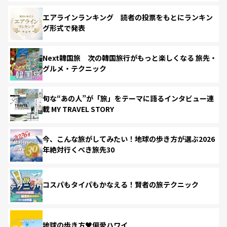
エアラインランキング 読者の投票をもとにランキン
グ形式で発表
Next韓国旅 次の韓国旅行がもっと楽しくなる 旅先・
グルメ・テクニック
旬な“あの人”が「旅」をテーマに語るインタビュー連
載 MY TRAVEL STORY
今、こんな旅がしてみたい！地球の歩き方が選ぶ2026
年絶対行くべき旅先30
コスパもタイパもかなえる！賢者の旅テクニック
地球の歩き方♥偏愛ハワイ