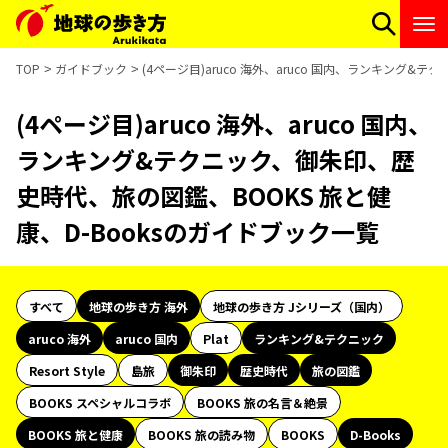
TOP
ガイドブック
(4ページ目)aruco 海外、aruco 国内、ランキング
(4ページ目)aruco 海外、aruco 国内、
ランキング&テクニック、御朱印、歴
史時代、旅の図鑑、BOOKS 旅と健
康、D-Booksのガイドブック一覧
すべて
地球の歩き方 海外
地球の歩き方 Jシリーズ（国内）
aruco 海外
aruco 国内
Plat
ランキング&テクニック
Resort Style
島旅
御朱印
歴史時代
旅の図鑑
BOOKS スペシャルコラボ
BOOKS 旅の名言＆絶景
BOOKS 旅と健康
BOOKS 旅の読み物
BOOKS
D-Books