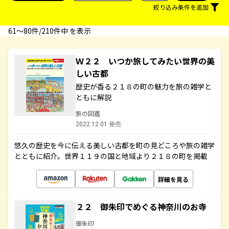
絞り込み条件を追加
61〜80件/210件中 を表示
Ｗ２２ いつか旅してみたい世界の美
しい古都
歴史が香る２１８の町の魅力を旅の雑学と
ともに解説
旅の図鑑
2022.12.01 発売
悠久の歴史を今に伝える美しい古都を町の見どころや旅の雑学
とともに紹介。世界１１９の国と地域より２１８の町を掲載
詳細を見る
２２ 御朱印でめぐる神奈川のお寺
御朱印