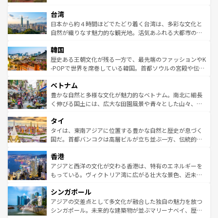
るだろう。車でのロードトリップや列車の旅も、アメリカ
文化や歴史が息づいている。「アロハスピリット」と呼ば
ストラリア東海岸北部に広がる大サンゴ礁地帯グレートバ
ならではの贅沢な旅のスタイルだ。 なお、新着のアメリカ
台湾
れるおもてなしの心で訪れる人々を迎えてくれるハワイの
リアリーフや大陸中央部にそびえるウルル（エアーズロッ
情報は
コンテンツ一覧
を参照してほしい。
人々、おいしいローカルフードやハワイアンミュージッ
ク）、タスマニアの美しい原生林やケアンズの熱帯雨林な
日本から約４時間ほどでたどり着く台湾は、多彩な文化と
ク、伝統的なフラダンスなど、すべてがハワイの魅力を彩
ど、見どころがたくさん。また、カフェやワイン、オージ
自然が織りなす魅力的な観光地。活気あふれる大都市の台
っている。訪れるたびに新しい発見と感動が待っているハ
ービーフなどの食文化も豊かで、美味しいものであふれて
北やノスタルジックな町並みが人気な九份（ジォウフェ
ワイを、存分に味わってほしい。 なお、新着のハワイ情報
韓国
いる。アクティビティも充実しており、サーフィンやダイ
ン）、静ひつな山岳地帯である台湾東部など、都市の喧騒
は
コンテンツ一覧
を参照してほしい。
ビング、ハイキングなど、アウトドア好きにはたまらな
と山間の静けさが共存しており、訪れる人に新しい発見と
歴史ある王朝文化が残る一方で、最先端のファッションやK
い。オーストラリアの多彩な魅力を存分に味わいつくそ
驚きをもたらしてくれる。また、奥深い台湾の食文化も魅
-POPで世界を席巻している韓国。首都ソウルの宮殿や伝統
う。 なお、新着のオーストラリア情報は
コンテンツ一覧
を
力で、夜市などの屋台グルメから高級料理、ヘルシーで美
家屋が並ぶエリアでは韓国の歴史と文化に浸ることがで
参照してほしい。
ベトナム
容にもいいと評判のスイーツなど、バラエティ豊かな料理
き、地方に足を延ばせば四季折々の自然美を楽しむことが
が味わえる。 なお、新着の台湾情報は
コンテンツ一覧
を参
できる。そして、キムチや焼肉、絶品のストリートフード
豊かな自然と多様な文化が魅力的なベトナム。南北に細長
照してほしい。
まで、さまざまな韓国料理が待っている。夜には、韓国な
く伸びる国土には、広大な田園風景や青々とした山々、世
らではのナイトライフも堪能できる。あたたかいホスピタ
界遺産に登録された壮大な自然景観が点在し、都市部では
タイ
リティに包まれながら、韓国の多彩な魅力を心ゆくまで味
急速な発展と共に伝統が息づく。ハノイの古い町並みやホ
わってみてほしい。 なお、新着の韓国情報は
コンテンツ一
ーチミン市のフランス統治時代の建物も、独特の雰囲気を
タイは、東南アジアに位置する豊かな自然と歴史が息づく
覧
を参照してほしい。
醸し出している。また、バラエティの豊かさとおいしさで
国だ。首都バンコクは高層ビルが立ち並ぶ一方、伝統的な
世界中の食通を魅了してやまないベトナム料理も魅力のひ
寺院や市場がいたるところに点在し、古きよき文化と現代
香港
とつ。フォーやバインミー、ベトナムコーヒーなどは、ぜ
の活気が交差している。北部ではチェンマイなどの山岳地
ひ現地で味わいたい。どの地域を訪れてもあたたかい人々
帯で自然と触れ合い、南部ではプーケットやクラビの美し
アジアと西洋の文化が交わる香港は、特有のエネルギーを
が旅行者を迎えてくれるので、きっと忘れられない旅にな
いビーチでリゾート気分を楽しむことができる。タイ料理
もっている。ヴィクトリア湾に広がる壮大な景色、近未来
るはずだ。 なお、新着のベトナム情報は
コンテンツ一覧
を
は世界的に有名で、屋台から高級レストランまで味覚を刺
的なアートスポット、そして歴史と現代が融合した町並
参照してほしい。
シンガポール
激する。気候は一年中温暖で、どの季節にも異なる楽しみ
み、どこを訪れても感動するはず。観光スポットが密集し
が待っている。親しみやすいタイの人々、仏教を中心とし
ており、効率よく見どころを回れるのも魅力。息をのむよ
アジアの交差点として多文化が融合した独自の魅力を放つ
た文化、そして多様な観光資源が、訪れる旅人を魅了し続
うな絶景から文化的な体験まで、香港を存分に楽しみ尽く
シンガポール。未来的な建築物が並ぶマリーナベイ、歴史
ける。 なお、新着のタイ情報は
コンテンツ一覧
を参照して