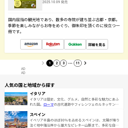
2025.10.09 発売
国内屈指の観光地であり、数多の寺院が建ち並ぶ古都・京都。
季節を楽しみながらお寺をめぐり、御朱印を頂くのに役立つ一
冊です。
詳細を見る
…
1
2
3
11
AD
AD
人気の国と地域から探す
イタリア
イタリアは歴史、文化、グルメ、自然と多彩な魅力にあふ
れた国。
ローマ
の古代遺跡やフィレンツェのルネッサンス
美術、ヴェネツィアの運河など、歴史あるスポットはもち
スペイン
ろん、トスカーナの美しい田園風景やアマルフィ海岸の絶
景など、自然景観も見逃せない。観光の合間には、本場の
イベリア半島のほぼ80％を占めるスペインは、太陽が降り
ピザやパスタなど、絶品のイタリア料理を堪能することも
注ぐ地中海沿岸から雄大なピレネー山脈まで、多彩な自然