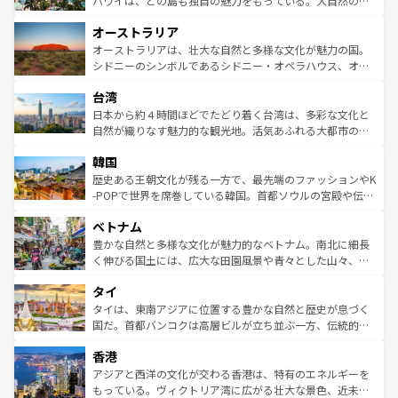
ハワイは、どの島も独自の魅力をもっている。大自然の神
ストーン国立公園といった絶景が堪能できる。さらに、南
秘を感じたいなら、火山が生み出した壮大な景観を誇るハ
オーストラリア
部のニューオーリンズでは、音楽と美食が融合した独特の
ワイ島は見逃せない。また、定番の観光地といえばオアフ
文化が魅力。旅行者はアメリカの各地域で異なる魅力を楽
島だが、静かな自然を求めるならマウイ島やカウアイ島が
オーストラリアは、壮大な自然と多様な文化が魅力の国。
しみながら、その多様性と豊かな歴史を感じることができ
おすすめ。エメラルドグリーンに輝く海をはじめ、豊かな
シドニーのシンボルであるシドニー・オペラハウス、オー
るだろう。車でのロードトリップや列車の旅も、アメリカ
文化や歴史が息づいている。「アロハスピリット」と呼ば
ストラリア東海岸北部に広がる大サンゴ礁地帯グレートバ
ならではの贅沢な旅のスタイルだ。 なお、新着のアメリカ
台湾
れるおもてなしの心で訪れる人々を迎えてくれるハワイの
リアリーフや大陸中央部にそびえるウルル（エアーズロッ
情報は
コンテンツ一覧
を参照してほしい。
人々、おいしいローカルフードやハワイアンミュージッ
ク）、タスマニアの美しい原生林やケアンズの熱帯雨林な
日本から約４時間ほどでたどり着く台湾は、多彩な文化と
ク、伝統的なフラダンスなど、すべてがハワイの魅力を彩
ど、見どころがたくさん。また、カフェやワイン、オージ
自然が織りなす魅力的な観光地。活気あふれる大都市の台
っている。訪れるたびに新しい発見と感動が待っているハ
ービーフなどの食文化も豊かで、美味しいものであふれて
北やノスタルジックな町並みが人気な九份（ジォウフェ
ワイを、存分に味わってほしい。 なお、新着のハワイ情報
韓国
いる。アクティビティも充実しており、サーフィンやダイ
ン）、静ひつな山岳地帯である台湾東部など、都市の喧騒
は
コンテンツ一覧
を参照してほしい。
ビング、ハイキングなど、アウトドア好きにはたまらな
と山間の静けさが共存しており、訪れる人に新しい発見と
歴史ある王朝文化が残る一方で、最先端のファッションやK
い。オーストラリアの多彩な魅力を存分に味わいつくそ
驚きをもたらしてくれる。また、奥深い台湾の食文化も魅
-POPで世界を席巻している韓国。首都ソウルの宮殿や伝統
う。 なお、新着のオーストラリア情報は
コンテンツ一覧
を
力で、夜市などの屋台グルメから高級料理、ヘルシーで美
家屋が並ぶエリアでは韓国の歴史と文化に浸ることがで
参照してほしい。
ベトナム
容にもいいと評判のスイーツなど、バラエティ豊かな料理
き、地方に足を延ばせば四季折々の自然美を楽しむことが
が味わえる。 なお、新着の台湾情報は
コンテンツ一覧
を参
できる。そして、キムチや焼肉、絶品のストリートフード
豊かな自然と多様な文化が魅力的なベトナム。南北に細長
照してほしい。
まで、さまざまな韓国料理が待っている。夜には、韓国な
く伸びる国土には、広大な田園風景や青々とした山々、世
らではのナイトライフも堪能できる。あたたかいホスピタ
界遺産に登録された壮大な自然景観が点在し、都市部では
タイ
リティに包まれながら、韓国の多彩な魅力を心ゆくまで味
急速な発展と共に伝統が息づく。ハノイの古い町並みやホ
わってみてほしい。 なお、新着の韓国情報は
コンテンツ一
ーチミン市のフランス統治時代の建物も、独特の雰囲気を
タイは、東南アジアに位置する豊かな自然と歴史が息づく
覧
を参照してほしい。
醸し出している。また、バラエティの豊かさとおいしさで
国だ。首都バンコクは高層ビルが立ち並ぶ一方、伝統的な
世界中の食通を魅了してやまないベトナム料理も魅力のひ
寺院や市場がいたるところに点在し、古きよき文化と現代
香港
とつ。フォーやバインミー、ベトナムコーヒーなどは、ぜ
の活気が交差している。北部ではチェンマイなどの山岳地
ひ現地で味わいたい。どの地域を訪れてもあたたかい人々
帯で自然と触れ合い、南部ではプーケットやクラビの美し
アジアと西洋の文化が交わる香港は、特有のエネルギーを
が旅行者を迎えてくれるので、きっと忘れられない旅にな
いビーチでリゾート気分を楽しむことができる。タイ料理
もっている。ヴィクトリア湾に広がる壮大な景色、近未来