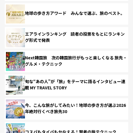
地球の歩き方アワード みんなで選ぶ、旅のベスト。
エアラインランキング 読者の投票をもとにランキン
グ形式で発表
Next韓国旅 次の韓国旅行がもっと楽しくなる 旅先・
グルメ・テクニック
旬な“あの人”が「旅」をテーマに語るインタビュー連
載 MY TRAVEL STORY
今、こんな旅がしてみたい！地球の歩き方が選ぶ2026
年絶対行くべき旅先30
コスパもタイパもかなえる！賢者の旅テクニック