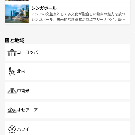
るはずだ。 なお、新着のベトナム情報は
コンテンツ一覧
を
は世界的に有名で、屋台から高級レストランまで味覚を刺
的なアートスポット、そして歴史と現代が融合した町並
参照してほしい。
シンガポール
激する。気候は一年中温暖で、どの季節にも異なる楽しみ
み、どこを訪れても感動するはず。観光スポットが密集し
が待っている。親しみやすいタイの人々、仏教を中心とし
ており、効率よく見どころを回れるのも魅力。息をのむよ
アジアの交差点として多文化が融合した独自の魅力を放つ
た文化、そして多様な観光資源が、訪れる旅人を魅了し続
うな絶景から文化的な体験まで、香港を存分に楽しみ尽く
シンガポール。未来的な建築物が並ぶマリーナベイ、歴史
ける。 なお、新着のタイ情報は
コンテンツ一覧
を参照して
そう。 なお、新着の香港情報は
コンテンツ一覧
を参照して
と伝統を感じられるエスニックタウン、多数の緑豊かな公
ほしい。
ほしい。
園や自然保護区など、自然が調和した近代的な景観と文化
の多様性あふれるカラフルな町は、どこを歩いても新しい
国と地域
発見がある。さらに、治安のよさや充実した公共交通機関
も、旅行者にとっては魅力的なポイント。グルメも豊富
で、ホーカーズは地元の風情を楽しめる外せないスポット
ヨーロッパ
だ。訪れる人を飽きさせないシンガポールで、多様な魅力
を体感しよう。 なお、新着のシンガポール情報は
コンテン
ツ一覧
を参照してほしい。
北米
中南米
オセアニア
ハワイ