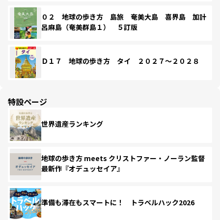
０２ 地球の歩き方 島旅 奄美大島 喜界島 加計
呂麻島（奄美群島１） ５訂版
Ｄ１７ 地球の歩き方 タイ ２０２７～２０２８
特設ページ
世界遺産ランキング
地球の歩き方 meets クリストファー・ノーラン監督
最新作『オデュッセイア』
準備も滞在もスマートに！ トラベルハック2026