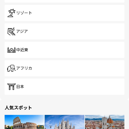
リゾート
アジア
中近東
アフリカ
日本
人気スポット