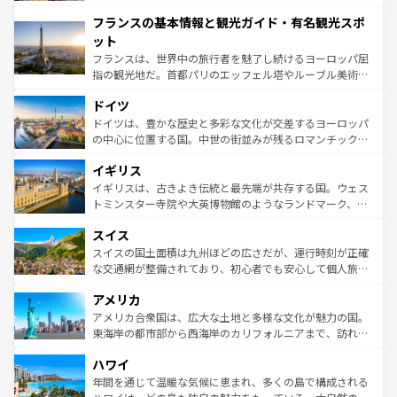
できる。朝目覚めてから夜眠るまで、すべての瞬間を楽し
と文化が詰まったヨーロッパ屈指の旅行先だ。多様な地域
フランスの基本情報と観光ガイド・有名観光スポ
ませてくれるイタリアで、忘れられない旅をしてみよう！
文化が根付くこの国では、情熱的なフラメンコ、熱気あふ
なお、新着のイタリア情報は
コンテンツ一覧
を参照してほ
れる闘牛、そして美味しいタパスが生活の一部となってい
ット
しい。
る。首都マドリードの洗練された雰囲気や、バルセロナの
フランスは、世界中の旅行者を魅了し続けるヨーロッパ屈
アートに溢れた街角から、地方では古代ローマ遺跡や中世
指の観光地だ。首都パリのエッフェル塔やルーブル美術館
の城塞都市、穏やかなビーチリゾートまで多彩な表情を見
といった象徴的なスポットから、田舎町の古風な美しさま
せる。地方によって風土や気候が異なるスペインはその個
ドイツ
で、幅広い魅力が詰まっている。華麗な宮殿、歴史的な大
性で訪れる人を魅了する。 なお、新着のスペイン情報は
コ
聖堂、美しいビーチ、そして豊かな自然が、訪れる者を心
ドイツは、豊かな歴史と多彩な文化が交差するヨーロッパ
ンテンツ一覧
を参照してほしい。
から魅了する。また、フランスは美食の国としても知ら
の中心に位置する国。中世の街並みが残るロマンチック街
れ、フランス料理はユネスコ無形文化遺産にも登録されて
道から、未来を先取りするようなモダンな都市まで多様な
イギリス
いる。シャンパンの発祥地であるランス、プロヴァンスの
顔を持つこの国は、どこを歩いても飽きることがない。ベ
香り高いラベンダー畑など、多彩な楽しみ方が可能だ。さ
ルリンの文化的活気、バイエルン州のアルプスの絶景、そ
イギリスは、古きよき伝統と最先端が共存する国。ウェス
らに、パリ以外の地域にも魅力が溢れており、どの街角に
してライン川沿いのワイン畑といった風景は必見。ビール
トミンスター寺院や大英博物館のようなランドマーク、歴
も豊かな歴史と文化が息づいている。パリ以外の個性あふ
とソーセージを味わいながら地元の人と過ごす楽しい時間
史ある大学都市、美しい丘陵地帯や牧歌的な風景など、エ
れる地方に足を運ぶとそれぞれで全く異なる文化を体験で
スイス
は、お酒好きな人にはぜひ体験してほしい。 なお、新着の
リアごとに異なる魅力がある。また、優雅なアフタヌーン
きるだろう。 なお、新着のフランス情報は
コンテンツ一覧
ドイツ情報は
コンテンツ一覧
を参照してほしい。
ティー、ビール好きにはたまらない英国パブ、サッカー観
スイスの国土面積は九州ほどの広さだが、運行時刻が正確
を参照してほしい。
戦など、本場だからこそできる体験も豊富。イギリスを旅
な交通網が整備されており、初心者でも安心して個人旅行
して楽しみつくそう。 なお、新着のイギリス情報は
コンテ
を楽しめる。日本同様に時刻表どおりの旅が可能だ。中世
アメリカ
ンツ一覧
を参照してほしい。
の建物がそのまま残る町や、スイスならではのユニークな
博物館もあり、アルプス観光だけでなく町歩きも満喫する
アメリカ合衆国は、広大な土地と多様な文化が魅力の国。
ことができる。国民の所得が高いため物価も高いが、旅行
東海岸の都市部から西海岸のカリフォルニアまで、訪れる
者向けの交通パス提供のサービスもあり、うまく活用すれ
場所ごとに異なる風景と体験が待っている。ニューヨーク
ハワイ
ば市内交通費無料で観光を楽しむこともできる。 なお、新
のような巨大都市は、観光、ショッピング、エンターテイ
着のスイス情報は
コンテンツ一覧
を参照してほしい。
ンメントが詰まった刺激的なスポットだ。一方、アメリカ
年間を通じて温暖な気候に恵まれ、多くの島で構成される
西部には大自然が広がり、グランドキャニオンやイエロー