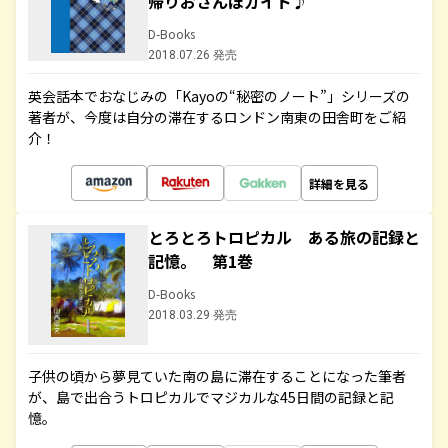
帰りおさんぽガイド♪
D-Books
2018.07.26 発売
英会話本でおなじみの「Kayoの“秘密のノート”」シリーズの
著者が、今度は自分の滞在するロンドン南東の田舎町をご紹
介！
詳細を見る
とろとろトロピカル ある旅の記録と
記憶。 第1巻
D-Books
2018.03.29 発売
子供の頃から夢見ていた南の島に滞在することになった筆者
が、島で出合うトロピカルでマジカルな45日間の記録と記
憶。