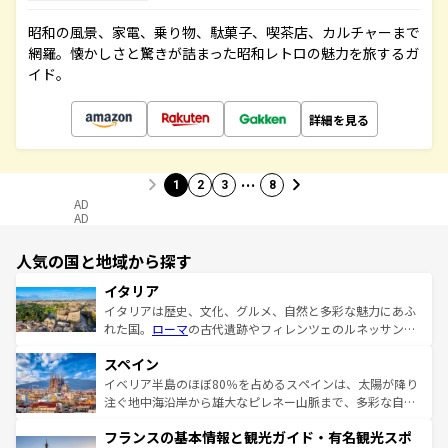
昭和の風景、家電、乗り物、駄菓子、喫茶店、カルチャーまで
網羅。懐かしさと驚きが詰まった昭和レトロの魅力を旅するガ
イド。
詳細を見る
…
1
2
3
8
AD
AD
人気の国と地域から探す
イタリア
イタリアは歴史、文化、グルメ、自然と多彩な魅力にあふ
れた国。
ローマ
の古代遺跡やフィレンツェのルネッサンス
美術、ヴェネツィアの運河など、歴史あるスポットはもち
スペイン
ろん、トスカーナの美しい田園風景やアマルフィ海岸の絶
景など、自然景観も見逃せない。観光の合間には、本場の
イベリア半島のほぼ80％を占めるスペインは、太陽が降り
ピザやパスタなど、絶品のイタリア料理を堪能することも
注ぐ地中海沿岸から雄大なピレネー山脈まで、多彩な自然
できる。朝目覚めてから夜眠るまで、すべての瞬間を楽し
と文化が詰まったヨーロッパ屈指の旅行先だ。多様な地域
フランスの基本情報と観光ガイド・有名観光スポ
ませてくれるイタリアで、忘れられない旅をしてみよう！
文化が根付くこの国では、情熱的なフラメンコ、熱気あふ