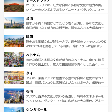
オーストラリア
ワイ島は見逃せない。また、定番の観光地といえばオアフ
文化が魅力。旅行者はアメリカの各地域で異なる魅力を楽
島だが、静かな自然を求めるならマウイ島やカウアイ島が
オーストラリアは、壮大な自然と多様な文化が魅力の国。
しみながら、その多様性と豊かな歴史を感じることができ
おすすめ。エメラルドグリーンに輝く海をはじめ、豊かな
シドニーのシンボルであるシドニー・オペラハウス、オー
るだろう。車でのロードトリップや列車の旅も、アメリカ
文化や歴史が息づいている。「アロハスピリット」と呼ば
ストラリア東海岸北部に広がる大サンゴ礁地帯グレートバ
ならではの贅沢な旅のスタイルだ。 なお、新着のアメリカ
台湾
れるおもてなしの心で訪れる人々を迎えてくれるハワイの
リアリーフや大陸中央部にそびえるウルル（エアーズロッ
情報は
コンテンツ一覧
を参照してほしい。
人々、おいしいローカルフードやハワイアンミュージッ
ク）、タスマニアの美しい原生林やケアンズの熱帯雨林な
日本から約４時間ほどでたどり着く台湾は、多彩な文化と
ク、伝統的なフラダンスなど、すべてがハワイの魅力を彩
ど、見どころがたくさん。また、カフェやワイン、オージ
自然が織りなす魅力的な観光地。活気あふれる大都市の台
っている。訪れるたびに新しい発見と感動が待っているハ
ービーフなどの食文化も豊かで、美味しいものであふれて
北やノスタルジックな町並みが人気な九份（ジォウフェ
ワイを、存分に味わってほしい。 なお、新着のハワイ情報
韓国
いる。アクティビティも充実しており、サーフィンやダイ
ン）、静ひつな山岳地帯である台湾東部など、都市の喧騒
は
コンテンツ一覧
を参照してほしい。
ビング、ハイキングなど、アウトドア好きにはたまらな
と山間の静けさが共存しており、訪れる人に新しい発見と
歴史ある王朝文化が残る一方で、最先端のファッションやK
い。オーストラリアの多彩な魅力を存分に味わいつくそ
驚きをもたらしてくれる。また、奥深い台湾の食文化も魅
-POPで世界を席巻している韓国。首都ソウルの宮殿や伝統
う。 なお、新着のオーストラリア情報は
コンテンツ一覧
を
力で、夜市などの屋台グルメから高級料理、ヘルシーで美
家屋が並ぶエリアでは韓国の歴史と文化に浸ることがで
参照してほしい。
ベトナム
容にもいいと評判のスイーツなど、バラエティ豊かな料理
き、地方に足を延ばせば四季折々の自然美を楽しむことが
が味わえる。 なお、新着の台湾情報は
コンテンツ一覧
を参
できる。そして、キムチや焼肉、絶品のストリートフード
豊かな自然と多様な文化が魅力的なベトナム。南北に細長
照してほしい。
まで、さまざまな韓国料理が待っている。夜には、韓国な
く伸びる国土には、広大な田園風景や青々とした山々、世
らではのナイトライフも堪能できる。あたたかいホスピタ
界遺産に登録された壮大な自然景観が点在し、都市部では
タイ
リティに包まれながら、韓国の多彩な魅力を心ゆくまで味
急速な発展と共に伝統が息づく。ハノイの古い町並みやホ
わってみてほしい。 なお、新着の韓国情報は
コンテンツ一
ーチミン市のフランス統治時代の建物も、独特の雰囲気を
タイは、東南アジアに位置する豊かな自然と歴史が息づく
覧
を参照してほしい。
醸し出している。また、バラエティの豊かさとおいしさで
国だ。首都バンコクは高層ビルが立ち並ぶ一方、伝統的な
世界中の食通を魅了してやまないベトナム料理も魅力のひ
寺院や市場がいたるところに点在し、古きよき文化と現代
香港
とつ。フォーやバインミー、ベトナムコーヒーなどは、ぜ
の活気が交差している。北部ではチェンマイなどの山岳地
ひ現地で味わいたい。どの地域を訪れてもあたたかい人々
帯で自然と触れ合い、南部ではプーケットやクラビの美し
アジアと西洋の文化が交わる香港は、特有のエネルギーを
が旅行者を迎えてくれるので、きっと忘れられない旅にな
いビーチでリゾート気分を楽しむことができる。タイ料理
もっている。ヴィクトリア湾に広がる壮大な景色、近未来
るはずだ。 なお、新着のベトナム情報は
コンテンツ一覧
を
は世界的に有名で、屋台から高級レストランまで味覚を刺
的なアートスポット、そして歴史と現代が融合した町並
参照してほしい。
シンガポール
激する。気候は一年中温暖で、どの季節にも異なる楽しみ
み、どこを訪れても感動するはず。観光スポットが密集し