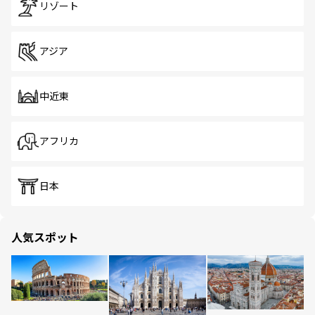
リゾート
アジア
中近東
アフリカ
日本
人気スポット