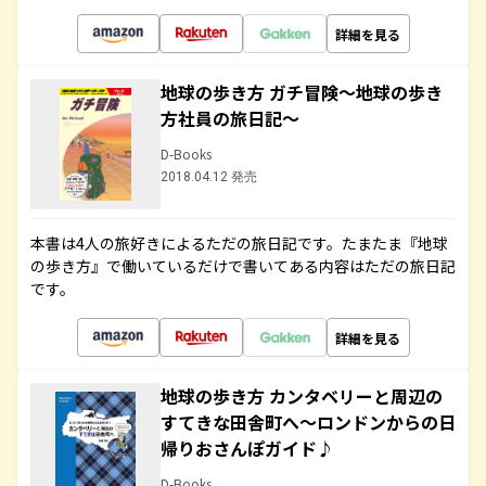
詳細を見る
地球の歩き方 ガチ冒険～地球の歩き
方社員の旅日記～
D-Books
2018.04.12 発売
本書は4人の旅好きによるただの旅日記です。たまたま『地球
の歩き方』で働いているだけで書いてある内容はただの旅日記
です。
詳細を見る
地球の歩き方 カンタベリーと周辺の
すてきな田舎町へ～ロンドンからの日
帰りおさんぽガイド♪
D-Books