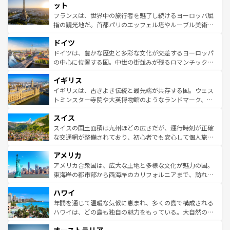
なお、新着のイタリア情報は
コンテンツ一覧
を参照してほ
れる闘牛、そして美味しいタパスが生活の一部となってい
ット
しい。
る。首都マドリードの洗練された雰囲気や、バルセロナの
フランスは、世界中の旅行者を魅了し続けるヨーロッパ屈
アートに溢れた街角から、地方では古代ローマ遺跡や中世
指の観光地だ。首都パリのエッフェル塔やルーブル美術館
の城塞都市、穏やかなビーチリゾートまで多彩な表情を見
といった象徴的なスポットから、田舎町の古風な美しさま
せる。地方によって風土や気候が異なるスペインはその個
ドイツ
で、幅広い魅力が詰まっている。華麗な宮殿、歴史的な大
性で訪れる人を魅了する。 なお、新着のスペイン情報は
コ
聖堂、美しいビーチ、そして豊かな自然が、訪れる者を心
ドイツは、豊かな歴史と多彩な文化が交差するヨーロッパ
ンテンツ一覧
を参照してほしい。
から魅了する。また、フランスは美食の国としても知ら
の中心に位置する国。中世の街並みが残るロマンチック街
れ、フランス料理はユネスコ無形文化遺産にも登録されて
道から、未来を先取りするようなモダンな都市まで多様な
イギリス
いる。シャンパンの発祥地であるランス、プロヴァンスの
顔を持つこの国は、どこを歩いても飽きることがない。ベ
香り高いラベンダー畑など、多彩な楽しみ方が可能だ。さ
ルリンの文化的活気、バイエルン州のアルプスの絶景、そ
イギリスは、古きよき伝統と最先端が共存する国。ウェス
らに、パリ以外の地域にも魅力が溢れており、どの街角に
してライン川沿いのワイン畑といった風景は必見。ビール
トミンスター寺院や大英博物館のようなランドマーク、歴
も豊かな歴史と文化が息づいている。パリ以外の個性あふ
とソーセージを味わいながら地元の人と過ごす楽しい時間
史ある大学都市、美しい丘陵地帯や牧歌的な風景など、エ
れる地方に足を運ぶとそれぞれで全く異なる文化を体験で
スイス
は、お酒好きな人にはぜひ体験してほしい。 なお、新着の
リアごとに異なる魅力がある。また、優雅なアフタヌーン
きるだろう。 なお、新着のフランス情報は
コンテンツ一覧
ドイツ情報は
コンテンツ一覧
を参照してほしい。
ティー、ビール好きにはたまらない英国パブ、サッカー観
スイスの国土面積は九州ほどの広さだが、運行時刻が正確
を参照してほしい。
戦など、本場だからこそできる体験も豊富。イギリスを旅
な交通網が整備されており、初心者でも安心して個人旅行
して楽しみつくそう。 なお、新着のイギリス情報は
コンテ
を楽しめる。日本同様に時刻表どおりの旅が可能だ。中世
アメリカ
ンツ一覧
を参照してほしい。
の建物がそのまま残る町や、スイスならではのユニークな
博物館もあり、アルプス観光だけでなく町歩きも満喫する
アメリカ合衆国は、広大な土地と多様な文化が魅力の国。
ことができる。国民の所得が高いため物価も高いが、旅行
東海岸の都市部から西海岸のカリフォルニアまで、訪れる
者向けの交通パス提供のサービスもあり、うまく活用すれ
場所ごとに異なる風景と体験が待っている。ニューヨーク
ハワイ
ば市内交通費無料で観光を楽しむこともできる。 なお、新
のような巨大都市は、観光、ショッピング、エンターテイ
着のスイス情報は
コンテンツ一覧
を参照してほしい。
ンメントが詰まった刺激的なスポットだ。一方、アメリカ
年間を通じて温暖な気候に恵まれ、多くの島で構成される
西部には大自然が広がり、グランドキャニオンやイエロー
ハワイは、どの島も独自の魅力をもっている。大自然の神
ストーン国立公園といった絶景が堪能できる。さらに、南
秘を感じたいなら、火山が生み出した壮大な景観を誇るハ
部のニューオーリンズでは、音楽と美食が融合した独特の