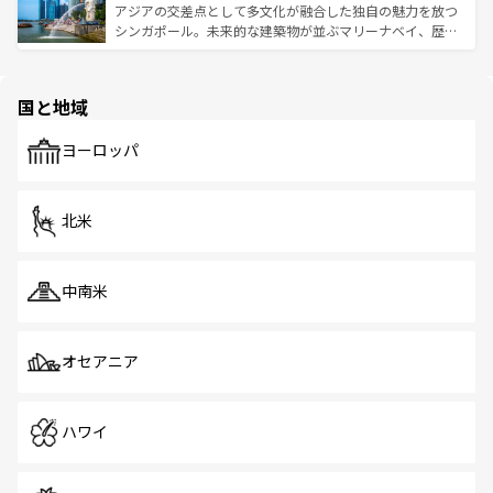
が待っている。親しみやすいタイの人々、仏教を中心とし
ており、効率よく見どころを回れるのも魅力。息をのむよ
アジアの交差点として多文化が融合した独自の魅力を放つ
た文化、そして多様な観光資源が、訪れる旅人を魅了し続
うな絶景から文化的な体験まで、香港を存分に楽しみ尽く
シンガポール。未来的な建築物が並ぶマリーナベイ、歴史
ける。 なお、新着のタイ情報は
コンテンツ一覧
を参照して
そう。 なお、新着の香港情報は
コンテンツ一覧
を参照して
と伝統を感じられるエスニックタウン、多数の緑豊かな公
ほしい。
ほしい。
園や自然保護区など、自然が調和した近代的な景観と文化
の多様性あふれるカラフルな町は、どこを歩いても新しい
国と地域
発見がある。さらに、治安のよさや充実した公共交通機関
も、旅行者にとっては魅力的なポイント。グルメも豊富
で、ホーカーズは地元の風情を楽しめる外せないスポット
ヨーロッパ
だ。訪れる人を飽きさせないシンガポールで、多様な魅力
を体感しよう。 なお、新着のシンガポール情報は
コンテン
ツ一覧
を参照してほしい。
北米
中南米
オセアニア
ハワイ