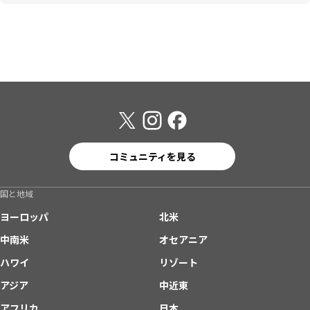
コミュニティを見る
国と地域
ヨーロッパ
北米
中南米
オセアニア
ハワイ
リゾート
アジア
中近東
アフリカ
日本