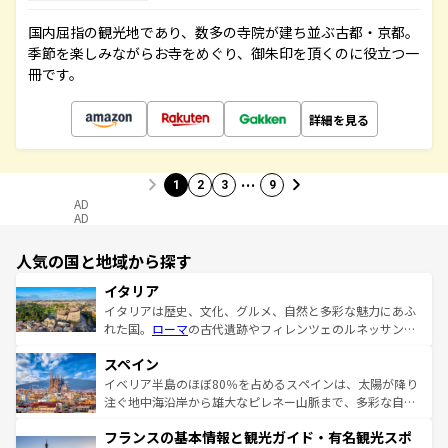
国内屈指の観光地であり、数多の寺院が建ち並ぶ古都・京都。
季節を楽しみながらお寺をめぐり、御朱印を頂くのに役立つ一
冊です。
詳細を見る
…
1
2
3
9
AD
AD
人気の国と地域から探す
イタリア
イタリアは歴史、文化、グルメ、自然と多彩な魅力にあふ
れた国。
ローマ
の古代遺跡やフィレンツェのルネッサンス
美術、ヴェネツィアの運河など、歴史あるスポットはもち
スペイン
ろん、トスカーナの美しい田園風景やアマルフィ海岸の絶
景など、自然景観も見逃せない。観光の合間には、本場の
イベリア半島のほぼ80％を占めるスペインは、太陽が降り
ピザやパスタなど、絶品のイタリア料理を堪能することも
注ぐ地中海沿岸から雄大なピレネー山脈まで、多彩な自然
できる。朝目覚めてから夜眠るまで、すべての瞬間を楽し
と文化が詰まったヨーロッパ屈指の旅行先だ。多様な地域
フランスの基本情報と観光ガイド・有名観光スポ
ませてくれるイタリアで、忘れられない旅をしてみよう！
文化が根付くこの国では、情熱的なフラメンコ、熱気あふ