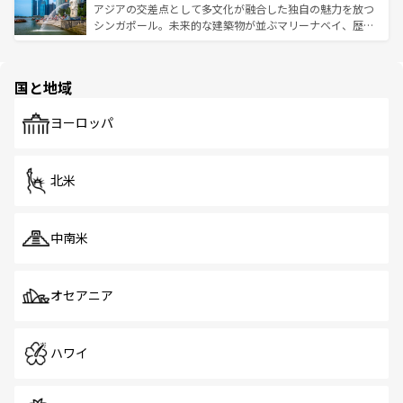
が待っている。親しみやすいタイの人々、仏教を中心とし
ており、効率よく見どころを回れるのも魅力。息をのむよ
アジアの交差点として多文化が融合した独自の魅力を放つ
た文化、そして多様な観光資源が、訪れる旅人を魅了し続
うな絶景から文化的な体験まで、香港を存分に楽しみ尽く
シンガポール。未来的な建築物が並ぶマリーナベイ、歴史
ける。 なお、新着のタイ情報は
コンテンツ一覧
を参照して
そう。 なお、新着の香港情報は
コンテンツ一覧
を参照して
と伝統を感じられるエスニックタウン、多数の緑豊かな公
ほしい。
ほしい。
園や自然保護区など、自然が調和した近代的な景観と文化
の多様性あふれるカラフルな町は、どこを歩いても新しい
国と地域
発見がある。さらに、治安のよさや充実した公共交通機関
も、旅行者にとっては魅力的なポイント。グルメも豊富
で、ホーカーズは地元の風情を楽しめる外せないスポット
ヨーロッパ
だ。訪れる人を飽きさせないシンガポールで、多様な魅力
を体感しよう。 なお、新着のシンガポール情報は
コンテン
ツ一覧
を参照してほしい。
北米
中南米
オセアニア
ハワイ