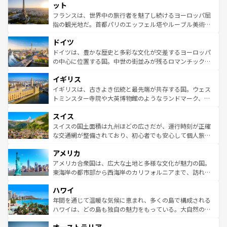
なお、新着のイタリア情報は
コンテンツ一覧
を参照してほ
れる闘牛、そして美味しいタパスが生活の一部となってい
ット
しい。
る。首都マドリードの洗練された雰囲気や、バルセロナの
フランスは、世界中の旅行者を魅了し続けるヨーロッパ屈
アートに溢れた街角から、地方では古代ローマ遺跡や中世
指の観光地だ。首都パリのエッフェル塔やルーブル美術館
の城塞都市、穏やかなビーチリゾートまで多彩な表情を見
といった象徴的なスポットから、田舎町の古風な美しさま
せる。地方によって風土や気候が異なるスペインはその個
ドイツ
で、幅広い魅力が詰まっている。華麗な宮殿、歴史的な大
性で訪れる人を魅了する。 なお、新着のスペイン情報は
コ
聖堂、美しいビーチ、そして豊かな自然が、訪れる者を心
ドイツは、豊かな歴史と多彩な文化が交差するヨーロッパ
ンテンツ一覧
を参照してほしい。
から魅了する。また、フランスは美食の国としても知ら
の中心に位置する国。中世の街並みが残るロマンチック街
れ、フランス料理はユネスコ無形文化遺産にも登録されて
道から、未来を先取りするようなモダンな都市まで多様な
イギリス
いる。シャンパンの発祥地であるランス、プロヴァンスの
顔を持つこの国は、どこを歩いても飽きることがない。ベ
香り高いラベンダー畑など、多彩な楽しみ方が可能だ。さ
ルリンの文化的活気、バイエルン州のアルプスの絶景、そ
イギリスは、古きよき伝統と最先端が共存する国。ウェス
らに、パリ以外の地域にも魅力が溢れており、どの街角に
してライン川沿いのワイン畑といった風景は必見。ビール
トミンスター寺院や大英博物館のようなランドマーク、歴
も豊かな歴史と文化が息づいている。パリ以外の個性あふ
とソーセージを味わいながら地元の人と過ごす楽しい時間
史ある大学都市、美しい丘陵地帯や牧歌的な風景など、エ
れる地方に足を運ぶとそれぞれで全く異なる文化を体験で
スイス
は、お酒好きな人にはぜひ体験してほしい。 なお、新着の
リアごとに異なる魅力がある。また、優雅なアフタヌーン
きるだろう。 なお、新着のフランス情報は
コンテンツ一覧
ドイツ情報は
コンテンツ一覧
を参照してほしい。
ティー、ビール好きにはたまらない英国パブ、サッカー観
スイスの国土面積は九州ほどの広さだが、運行時刻が正確
を参照してほしい。
戦など、本場だからこそできる体験も豊富。イギリスを旅
な交通網が整備されており、初心者でも安心して個人旅行
して楽しみつくそう。 なお、新着のイギリス情報は
コンテ
を楽しめる。日本同様に時刻表どおりの旅が可能だ。中世
アメリカ
ンツ一覧
を参照してほしい。
の建物がそのまま残る町や、スイスならではのユニークな
博物館もあり、アルプス観光だけでなく町歩きも満喫する
アメリカ合衆国は、広大な土地と多様な文化が魅力の国。
ことができる。国民の所得が高いため物価も高いが、旅行
東海岸の都市部から西海岸のカリフォルニアまで、訪れる
者向けの交通パス提供のサービスもあり、うまく活用すれ
場所ごとに異なる風景と体験が待っている。ニューヨーク
ハワイ
ば市内交通費無料で観光を楽しむこともできる。 なお、新
のような巨大都市は、観光、ショッピング、エンターテイ
着のスイス情報は
コンテンツ一覧
を参照してほしい。
ンメントが詰まった刺激的なスポットだ。一方、アメリカ
年間を通じて温暖な気候に恵まれ、多くの島で構成される
西部には大自然が広がり、グランドキャニオンやイエロー
ハワイは、どの島も独自の魅力をもっている。大自然の神
ストーン国立公園といった絶景が堪能できる。さらに、南
秘を感じたいなら、火山が生み出した壮大な景観を誇るハ
部のニューオーリンズでは、音楽と美食が融合した独特の