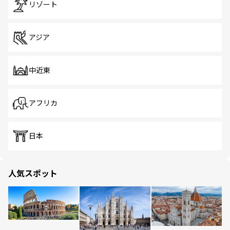
リゾート
アジア
中近東
アフリカ
日本
人気スポット