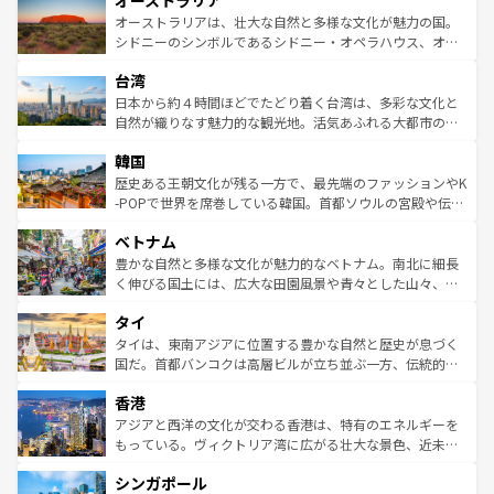
オーストラリア
ワイ島は見逃せない。また、定番の観光地といえばオアフ
文化が魅力。旅行者はアメリカの各地域で異なる魅力を楽
島だが、静かな自然を求めるならマウイ島やカウアイ島が
オーストラリアは、壮大な自然と多様な文化が魅力の国。
しみながら、その多様性と豊かな歴史を感じることができ
おすすめ。エメラルドグリーンに輝く海をはじめ、豊かな
シドニーのシンボルであるシドニー・オペラハウス、オー
るだろう。車でのロードトリップや列車の旅も、アメリカ
文化や歴史が息づいている。「アロハスピリット」と呼ば
ストラリア東海岸北部に広がる大サンゴ礁地帯グレートバ
ならではの贅沢な旅のスタイルだ。 なお、新着のアメリカ
台湾
れるおもてなしの心で訪れる人々を迎えてくれるハワイの
リアリーフや大陸中央部にそびえるウルル（エアーズロッ
情報は
コンテンツ一覧
を参照してほしい。
人々、おいしいローカルフードやハワイアンミュージッ
ク）、タスマニアの美しい原生林やケアンズの熱帯雨林な
日本から約４時間ほどでたどり着く台湾は、多彩な文化と
ク、伝統的なフラダンスなど、すべてがハワイの魅力を彩
ど、見どころがたくさん。また、カフェやワイン、オージ
自然が織りなす魅力的な観光地。活気あふれる大都市の台
っている。訪れるたびに新しい発見と感動が待っているハ
ービーフなどの食文化も豊かで、美味しいものであふれて
北やノスタルジックな町並みが人気な九份（ジォウフェ
ワイを、存分に味わってほしい。 なお、新着のハワイ情報
韓国
いる。アクティビティも充実しており、サーフィンやダイ
ン）、静ひつな山岳地帯である台湾東部など、都市の喧騒
は
コンテンツ一覧
を参照してほしい。
ビング、ハイキングなど、アウトドア好きにはたまらな
と山間の静けさが共存しており、訪れる人に新しい発見と
歴史ある王朝文化が残る一方で、最先端のファッションやK
い。オーストラリアの多彩な魅力を存分に味わいつくそ
驚きをもたらしてくれる。また、奥深い台湾の食文化も魅
-POPで世界を席巻している韓国。首都ソウルの宮殿や伝統
う。 なお、新着のオーストラリア情報は
コンテンツ一覧
を
力で、夜市などの屋台グルメから高級料理、ヘルシーで美
家屋が並ぶエリアでは韓国の歴史と文化に浸ることがで
参照してほしい。
ベトナム
容にもいいと評判のスイーツなど、バラエティ豊かな料理
き、地方に足を延ばせば四季折々の自然美を楽しむことが
が味わえる。 なお、新着の台湾情報は
コンテンツ一覧
を参
できる。そして、キムチや焼肉、絶品のストリートフード
豊かな自然と多様な文化が魅力的なベトナム。南北に細長
照してほしい。
まで、さまざまな韓国料理が待っている。夜には、韓国な
く伸びる国土には、広大な田園風景や青々とした山々、世
らではのナイトライフも堪能できる。あたたかいホスピタ
界遺産に登録された壮大な自然景観が点在し、都市部では
タイ
リティに包まれながら、韓国の多彩な魅力を心ゆくまで味
急速な発展と共に伝統が息づく。ハノイの古い町並みやホ
わってみてほしい。 なお、新着の韓国情報は
コンテンツ一
ーチミン市のフランス統治時代の建物も、独特の雰囲気を
タイは、東南アジアに位置する豊かな自然と歴史が息づく
覧
を参照してほしい。
醸し出している。また、バラエティの豊かさとおいしさで
国だ。首都バンコクは高層ビルが立ち並ぶ一方、伝統的な
世界中の食通を魅了してやまないベトナム料理も魅力のひ
寺院や市場がいたるところに点在し、古きよき文化と現代
香港
とつ。フォーやバインミー、ベトナムコーヒーなどは、ぜ
の活気が交差している。北部ではチェンマイなどの山岳地
ひ現地で味わいたい。どの地域を訪れてもあたたかい人々
帯で自然と触れ合い、南部ではプーケットやクラビの美し
アジアと西洋の文化が交わる香港は、特有のエネルギーを
が旅行者を迎えてくれるので、きっと忘れられない旅にな
いビーチでリゾート気分を楽しむことができる。タイ料理
もっている。ヴィクトリア湾に広がる壮大な景色、近未来
るはずだ。 なお、新着のベトナム情報は
コンテンツ一覧
を
は世界的に有名で、屋台から高級レストランまで味覚を刺
的なアートスポット、そして歴史と現代が融合した町並
参照してほしい。
シンガポール
激する。気候は一年中温暖で、どの季節にも異なる楽しみ
み、どこを訪れても感動するはず。観光スポットが密集し