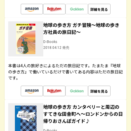
詳細を見る
地球の歩き方 ガチ冒険～地球の歩き
方社員の旅日記～
D-Books
2018.04.12 発売
本書は4人の旅好きによるただの旅日記です。たまたま『地球
の歩き方』で働いているだけで書いてある内容はただの旅日記
です。
詳細を見る
地球の歩き方 カンタベリーと周辺の
すてきな田舎町へ～ロンドンからの日
帰りおさんぽガイド♪
D-Books