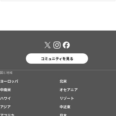
コミュニティを見る
国と地域
ヨーロッパ
北米
中南米
オセアニア
ハワイ
リゾート
アジア
中近東
アフリカ
日本