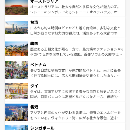
オーストラリア
部のニューオーリンズでは、音楽と美食が融合した独特の
ワイ島は見逃せない。また、定番の観光地といえばオアフ
文化が魅力。旅行者はアメリカの各地域で異なる魅力を楽
島だが、静かな自然を求めるならマウイ島やカウアイ島が
オーストラリアは、壮大な自然と多様な文化が魅力の国。
しみながら、その多様性と豊かな歴史を感じることができ
おすすめ。エメラルドグリーンに輝く海をはじめ、豊かな
シドニーのシンボルであるシドニー・オペラハウス、オー
るだろう。車でのロードトリップや列車の旅も、アメリカ
文化や歴史が息づいている。「アロハスピリット」と呼ば
ストラリア東海岸北部に広がる大サンゴ礁地帯グレートバ
ならではの贅沢な旅のスタイルだ。 なお、新着のアメリカ
台湾
れるおもてなしの心で訪れる人々を迎えてくれるハワイの
リアリーフや大陸中央部にそびえるウルル（エアーズロッ
情報は
コンテンツ一覧
を参照してほしい。
人々、おいしいローカルフードやハワイアンミュージッ
ク）、タスマニアの美しい原生林やケアンズの熱帯雨林な
日本から約４時間ほどでたどり着く台湾は、多彩な文化と
ク、伝統的なフラダンスなど、すべてがハワイの魅力を彩
ど、見どころがたくさん。また、カフェやワイン、オージ
自然が織りなす魅力的な観光地。活気あふれる大都市の台
っている。訪れるたびに新しい発見と感動が待っているハ
ービーフなどの食文化も豊かで、美味しいものであふれて
北やノスタルジックな町並みが人気な九份（ジォウフェ
ワイを、存分に味わってほしい。 なお、新着のハワイ情報
韓国
いる。アクティビティも充実しており、サーフィンやダイ
ン）、静ひつな山岳地帯である台湾東部など、都市の喧騒
は
コンテンツ一覧
を参照してほしい。
ビング、ハイキングなど、アウトドア好きにはたまらな
と山間の静けさが共存しており、訪れる人に新しい発見と
歴史ある王朝文化が残る一方で、最先端のファッションやK
い。オーストラリアの多彩な魅力を存分に味わいつくそ
驚きをもたらしてくれる。また、奥深い台湾の食文化も魅
-POPで世界を席巻している韓国。首都ソウルの宮殿や伝統
う。 なお、新着のオーストラリア情報は
コンテンツ一覧
を
力で、夜市などの屋台グルメから高級料理、ヘルシーで美
家屋が並ぶエリアでは韓国の歴史と文化に浸ることがで
参照してほしい。
ベトナム
容にもいいと評判のスイーツなど、バラエティ豊かな料理
き、地方に足を延ばせば四季折々の自然美を楽しむことが
が味わえる。 なお、新着の台湾情報は
コンテンツ一覧
を参
できる。そして、キムチや焼肉、絶品のストリートフード
豊かな自然と多様な文化が魅力的なベトナム。南北に細長
照してほしい。
まで、さまざまな韓国料理が待っている。夜には、韓国な
く伸びる国土には、広大な田園風景や青々とした山々、世
らではのナイトライフも堪能できる。あたたかいホスピタ
界遺産に登録された壮大な自然景観が点在し、都市部では
タイ
リティに包まれながら、韓国の多彩な魅力を心ゆくまで味
急速な発展と共に伝統が息づく。ハノイの古い町並みやホ
わってみてほしい。 なお、新着の韓国情報は
コンテンツ一
ーチミン市のフランス統治時代の建物も、独特の雰囲気を
タイは、東南アジアに位置する豊かな自然と歴史が息づく
覧
を参照してほしい。
醸し出している。また、バラエティの豊かさとおいしさで
国だ。首都バンコクは高層ビルが立ち並ぶ一方、伝統的な
世界中の食通を魅了してやまないベトナム料理も魅力のひ
寺院や市場がいたるところに点在し、古きよき文化と現代
香港
とつ。フォーやバインミー、ベトナムコーヒーなどは、ぜ
の活気が交差している。北部ではチェンマイなどの山岳地
ひ現地で味わいたい。どの地域を訪れてもあたたかい人々
帯で自然と触れ合い、南部ではプーケットやクラビの美し
アジアと西洋の文化が交わる香港は、特有のエネルギーを
が旅行者を迎えてくれるので、きっと忘れられない旅にな
いビーチでリゾート気分を楽しむことができる。タイ料理
もっている。ヴィクトリア湾に広がる壮大な景色、近未来
るはずだ。 なお、新着のベトナム情報は
コンテンツ一覧
を
は世界的に有名で、屋台から高級レストランまで味覚を刺
的なアートスポット、そして歴史と現代が融合した町並
参照してほしい。
シンガポール
激する。気候は一年中温暖で、どの季節にも異なる楽しみ
み、どこを訪れても感動するはず。観光スポットが密集し