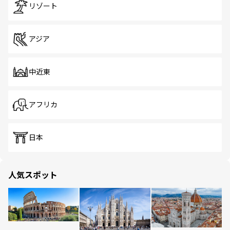
リゾート
アジア
中近東
アフリカ
日本
人気スポット