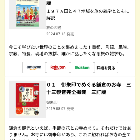
版
１９７ヵ国と４７地域を旅の雑学とともに
解説
旅の図鑑
2024.07.18 発売
今こそ学びたい世界のことを集めました！首都、言語、民族、
宗教、特長、現地の挨拶、誰かに話したくなる旅の雑学も。
詳細を見る
０１ 御朱印でめぐる鎌倉のお寺 三
十三観音完全掲載 三訂版
御朱印
2019.08.07 発売
鎌倉の観光といえば、季節の花とお寺めぐり。それだけではあ
りません。お寺には御朱印があり、これに触れればお寺の全て