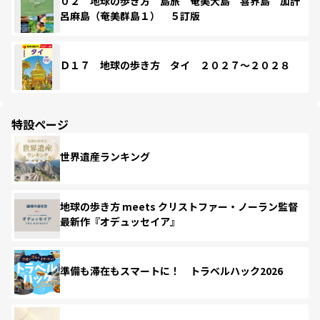
０２ 地球の歩き方 島旅 奄美大島 喜界島 加計
呂麻島（奄美群島１） ５訂版
Ｄ１７ 地球の歩き方 タイ ２０２７～２０２８
特設ページ
世界遺産ランキング
地球の歩き方 meets クリストファー・ノーラン監督
最新作『オデュッセイア』
準備も滞在もスマートに！ トラベルハック2026