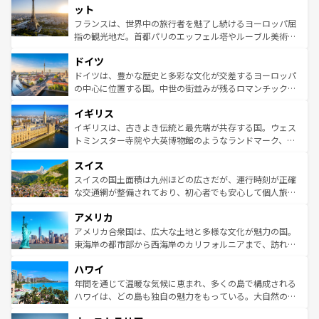
なお、新着のイタリア情報は
コンテンツ一覧
を参照してほ
れる闘牛、そして美味しいタパスが生活の一部となってい
ット
しい。
る。首都マドリードの洗練された雰囲気や、バルセロナの
フランスは、世界中の旅行者を魅了し続けるヨーロッパ屈
アートに溢れた街角から、地方では古代ローマ遺跡や中世
指の観光地だ。首都パリのエッフェル塔やルーブル美術館
の城塞都市、穏やかなビーチリゾートまで多彩な表情を見
といった象徴的なスポットから、田舎町の古風な美しさま
せる。地方によって風土や気候が異なるスペインはその個
ドイツ
で、幅広い魅力が詰まっている。華麗な宮殿、歴史的な大
性で訪れる人を魅了する。 なお、新着のスペイン情報は
コ
聖堂、美しいビーチ、そして豊かな自然が、訪れる者を心
ドイツは、豊かな歴史と多彩な文化が交差するヨーロッパ
ンテンツ一覧
を参照してほしい。
から魅了する。また、フランスは美食の国としても知ら
の中心に位置する国。中世の街並みが残るロマンチック街
れ、フランス料理はユネスコ無形文化遺産にも登録されて
道から、未来を先取りするようなモダンな都市まで多様な
イギリス
いる。シャンパンの発祥地であるランス、プロヴァンスの
顔を持つこの国は、どこを歩いても飽きることがない。ベ
香り高いラベンダー畑など、多彩な楽しみ方が可能だ。さ
ルリンの文化的活気、バイエルン州のアルプスの絶景、そ
イギリスは、古きよき伝統と最先端が共存する国。ウェス
らに、パリ以外の地域にも魅力が溢れており、どの街角に
してライン川沿いのワイン畑といった風景は必見。ビール
トミンスター寺院や大英博物館のようなランドマーク、歴
も豊かな歴史と文化が息づいている。パリ以外の個性あふ
とソーセージを味わいながら地元の人と過ごす楽しい時間
史ある大学都市、美しい丘陵地帯や牧歌的な風景など、エ
れる地方に足を運ぶとそれぞれで全く異なる文化を体験で
スイス
は、お酒好きな人にはぜひ体験してほしい。 なお、新着の
リアごとに異なる魅力がある。また、優雅なアフタヌーン
きるだろう。 なお、新着のフランス情報は
コンテンツ一覧
ドイツ情報は
コンテンツ一覧
を参照してほしい。
ティー、ビール好きにはたまらない英国パブ、サッカー観
スイスの国土面積は九州ほどの広さだが、運行時刻が正確
を参照してほしい。
戦など、本場だからこそできる体験も豊富。イギリスを旅
な交通網が整備されており、初心者でも安心して個人旅行
して楽しみつくそう。 なお、新着のイギリス情報は
コンテ
を楽しめる。日本同様に時刻表どおりの旅が可能だ。中世
アメリカ
ンツ一覧
を参照してほしい。
の建物がそのまま残る町や、スイスならではのユニークな
博物館もあり、アルプス観光だけでなく町歩きも満喫する
アメリカ合衆国は、広大な土地と多様な文化が魅力の国。
ことができる。国民の所得が高いため物価も高いが、旅行
東海岸の都市部から西海岸のカリフォルニアまで、訪れる
者向けの交通パス提供のサービスもあり、うまく活用すれ
場所ごとに異なる風景と体験が待っている。ニューヨーク
ハワイ
ば市内交通費無料で観光を楽しむこともできる。 なお、新
のような巨大都市は、観光、ショッピング、エンターテイ
着のスイス情報は
コンテンツ一覧
を参照してほしい。
ンメントが詰まった刺激的なスポットだ。一方、アメリカ
年間を通じて温暖な気候に恵まれ、多くの島で構成される
西部には大自然が広がり、グランドキャニオンやイエロー
ハワイは、どの島も独自の魅力をもっている。大自然の神
ストーン国立公園といった絶景が堪能できる。さらに、南
秘を感じたいなら、火山が生み出した壮大な景観を誇るハ