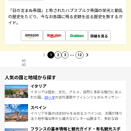
「日の沈まぬ帝国」と称されたハプスブルク帝国の栄光と動乱
の歴史をたどり、今なお各国に残る史跡を巡る歴史を旅するガ
イド。
詳細を見る
…
1
2
3
12
AD
AD
人気の国と地域から探す
イタリア
イタリアは歴史、文化、グルメ、自然と多彩な魅力にあふ
れた国。
ローマ
の古代遺跡やフィレンツェのルネッサンス
美術、ヴェネツィアの運河など、歴史あるスポットはもち
スペイン
ろん、トスカーナの美しい田園風景やアマルフィ海岸の絶
景など、自然景観も見逃せない。観光の合間には、本場の
イベリア半島のほぼ80％を占めるスペインは、太陽が降り
ピザやパスタなど、絶品のイタリア料理を堪能することも
注ぐ地中海沿岸から雄大なピレネー山脈まで、多彩な自然
できる。朝目覚めてから夜眠るまで、すべての瞬間を楽し
と文化が詰まったヨーロッパ屈指の旅行先だ。多様な地域
フランスの基本情報と観光ガイド・有名観光スポ
ませてくれるイタリアで、忘れられない旅をしてみよう！
文化が根付くこの国では、情熱的なフラメンコ、熱気あふ