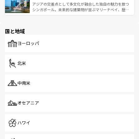
が待っている。親しみやすいタイの人々、仏教を中心とし
ており、効率よく見どころを回れるのも魅力。息をのむよ
アジアの交差点として多文化が融合した独自の魅力を放つ
た文化、そして多様な観光資源が、訪れる旅人を魅了し続
うな絶景から文化的な体験まで、香港を存分に楽しみ尽く
シンガポール。未来的な建築物が並ぶマリーナベイ、歴史
ける。 なお、新着のタイ情報は
コンテンツ一覧
を参照して
そう。 なお、新着の香港情報は
コンテンツ一覧
を参照して
と伝統を感じられるエスニックタウン、多数の緑豊かな公
ほしい。
ほしい。
園や自然保護区など、自然が調和した近代的な景観と文化
の多様性あふれるカラフルな町は、どこを歩いても新しい
国と地域
発見がある。さらに、治安のよさや充実した公共交通機関
も、旅行者にとっては魅力的なポイント。グルメも豊富
で、ホーカーズは地元の風情を楽しめる外せないスポット
ヨーロッパ
だ。訪れる人を飽きさせないシンガポールで、多様な魅力
を体感しよう。 なお、新着のシンガポール情報は
コンテン
ツ一覧
を参照してほしい。
北米
中南米
オセアニア
ハワイ