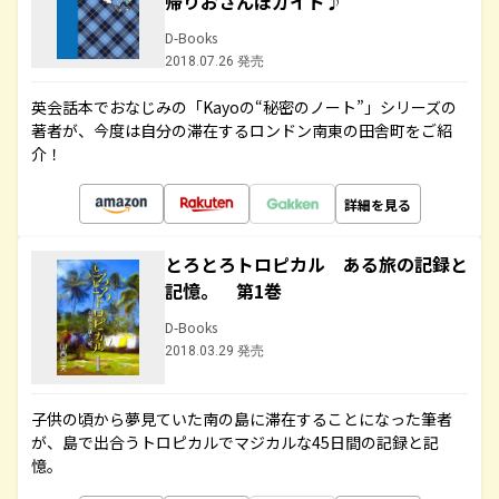
帰りおさんぽガイド♪
D-Books
2018.07.26 発売
英会話本でおなじみの「Kayoの“秘密のノート”」シリーズの
著者が、今度は自分の滞在するロンドン南東の田舎町をご紹
介！
詳細を見る
とろとろトロピカル ある旅の記録と
記憶。 第1巻
D-Books
2018.03.29 発売
子供の頃から夢見ていた南の島に滞在することになった筆者
が、島で出合うトロピカルでマジカルな45日間の記録と記
憶。