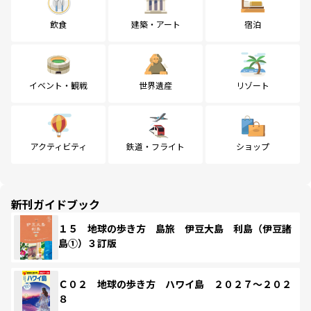
飲食
建築・アート
宿泊
イベント・観戦
世界遺産
リゾート
アクティビティ
鉄道・フライト
ショップ
新刊ガイドブック
１５ 地球の歩き方 島旅 伊豆大島 利島（伊豆諸
島①）３訂版
Ｃ０２ 地球の歩き方 ハワイ島 ２０２７～２０２
８