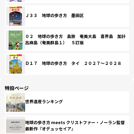
Ｊ３３ 地球の歩き方 墨田区
０２ 地球の歩き方 島旅 奄美大島 喜界島 加計
呂麻島（奄美群島１） ５訂版
Ｄ１７ 地球の歩き方 タイ ２０２７～２０２８
特設ページ
世界遺産ランキング
地球の歩き方 meets クリストファー・ノーラン監督
最新作『オデュッセイア』