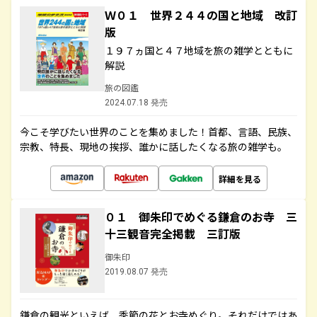
Ｗ０１ 世界２４４の国と地域 改訂
版
１９７ヵ国と４７地域を旅の雑学とともに
解説
旅の図鑑
2024.07.18 発売
今こそ学びたい世界のことを集めました！首都、言語、民族、
宗教、特長、現地の挨拶、誰かに話したくなる旅の雑学も。
詳細を見る
０１ 御朱印でめぐる鎌倉のお寺 三
十三観音完全掲載 三訂版
御朱印
2019.08.07 発売
鎌倉の観光といえば、季節の花とお寺めぐり。それだけではあ