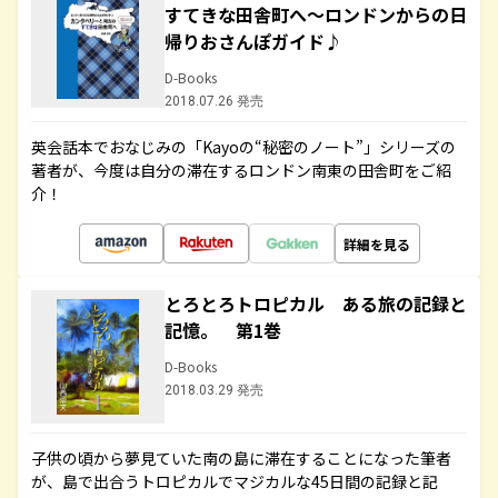
すてきな田舎町へ～ロンドンからの日
帰りおさんぽガイド♪
D-Books
2018.07.26 発売
英会話本でおなじみの「Kayoの“秘密のノート”」シリーズの
著者が、今度は自分の滞在するロンドン南東の田舎町をご紹
介！
詳細を見る
とろとろトロピカル ある旅の記録と
記憶。 第1巻
D-Books
2018.03.29 発売
子供の頃から夢見ていた南の島に滞在することになった筆者
が、島で出合うトロピカルでマジカルな45日間の記録と記