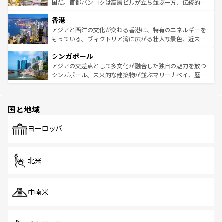
覧
を参照してほしい。
醸し出している。また、バラエティの豊かさとおいしさで
国だ。首都バンコクは高層ビルが立ち並ぶ一方、伝統的な
世界中の食通を魅了してやまないベトナム料理も魅力のひ
寺院や市場がいたるところに点在し、古きよき文化と現代
香港
とつ。フォーやバインミー、ベトナムコーヒーなどは、ぜ
の活気が交差している。北部ではチェンマイなどの山岳地
ひ現地で味わいたい。どの地域を訪れてもあたたかい人々
帯で自然と触れ合い、南部ではプーケットやクラビの美し
アジアと西洋の文化が交わる香港は、特有のエネルギーを
が旅行者を迎えてくれるので、きっと忘れられない旅にな
いビーチでリゾート気分を楽しむことができる。タイ料理
もっている。ヴィクトリア湾に広がる壮大な景色、近未来
るはずだ。 なお、新着のベトナム情報は
コンテンツ一覧
を
は世界的に有名で、屋台から高級レストランまで味覚を刺
的なアートスポット、そして歴史と現代が融合した町並
参照してほしい。
シンガポール
激する。気候は一年中温暖で、どの季節にも異なる楽しみ
み、どこを訪れても感動するはず。観光スポットが密集し
が待っている。親しみやすいタイの人々、仏教を中心とし
ており、効率よく見どころを回れるのも魅力。息をのむよ
アジアの交差点として多文化が融合した独自の魅力を放つ
た文化、そして多様な観光資源が、訪れる旅人を魅了し続
うな絶景から文化的な体験まで、香港を存分に楽しみ尽く
シンガポール。未来的な建築物が並ぶマリーナベイ、歴史
ける。 なお、新着のタイ情報は
コンテンツ一覧
を参照して
そう。 なお、新着の香港情報は
コンテンツ一覧
を参照して
と伝統を感じられるエスニックタウン、多数の緑豊かな公
ほしい。
ほしい。
園や自然保護区など、自然が調和した近代的な景観と文化
の多様性あふれるカラフルな町は、どこを歩いても新しい
国と地域
発見がある。さらに、治安のよさや充実した公共交通機関
も、旅行者にとっては魅力的なポイント。グルメも豊富
で、ホーカーズは地元の風情を楽しめる外せないスポット
ヨーロッパ
だ。訪れる人を飽きさせないシンガポールで、多様な魅力
を体感しよう。 なお、新着のシンガポール情報は
コンテン
ツ一覧
を参照してほしい。
北米
中南米