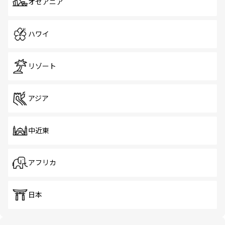
オセアニア
ハワイ
リゾート
アジア
中近東
アフリカ
日本