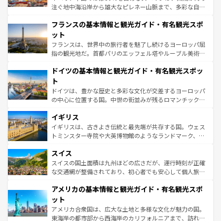
できる。朝目覚めてから夜眠るまで、すべての瞬間を楽し
注ぐ地中海沿岸から雄大なピレネー山脈まで、多彩な自然
ませてくれるイタリアで、忘れられない旅をしてみよう！
と文化が詰まったヨーロッパ屈指の旅行先だ。多様な地域
なお、新着のイタリア情報は
コンテンツ一覧
を参照してほ
フランスの基本情報と観光ガイド・有名観光スポ
文化が根付くこの国では、情熱的なフラメンコ、熱気あふ
しい。
れる闘牛、そして美味しいタパスが生活の一部となってい
ット
る。首都マドリードの洗練された雰囲気や、バルセロナの
フランスは、世界中の旅行者を魅了し続けるヨーロッパ屈
アートに溢れた街角から、地方では古代ローマ遺跡や中世
指の観光地だ。首都パリのエッフェル塔やルーブル美術館
の城塞都市、穏やかなビーチリゾートまで多彩な表情を見
といった象徴的なスポットから、田舎町の古風な美しさま
せる。地方によって風土や気候が異なるスペインはその個
ドイツの基本情報と観光ガイド・有名観光スポッ
で、幅広い魅力が詰まっている。華麗な宮殿、歴史的な大
性で訪れる人を魅了する。 なお、新着のスペイン情報は
コ
聖堂、美しいビーチ、そして豊かな自然が、訪れる者を心
ト
ンテンツ一覧
を参照してほしい。
から魅了する。また、フランスは美食の国としても知ら
ドイツは、豊かな歴史と多彩な文化が交差するヨーロッパ
れ、フランス料理はユネスコ無形文化遺産にも登録されて
の中心に位置する国。中世の街並みが残るロマンチック街
いる。シャンパンの発祥地であるランス、プロヴァンスの
道から、未来を先取りするようなモダンな都市まで多様な
香り高いラベンダー畑など、多彩な楽しみ方が可能だ。さ
イギリス
顔を持つこの国は、どこを歩いても飽きることがない。ベ
らに、パリ以外の地域にも魅力が溢れており、どの街角に
ルリンの文化的活気、バイエルン州のアルプスの絶景、そ
イギリスは、古きよき伝統と最先端が共存する国。ウェス
も豊かな歴史と文化が息づいている。パリ以外の個性あふ
してライン川沿いのワイン畑といった風景は必見。ビール
トミンスター寺院や大英博物館のようなランドマーク、歴
れる地方に足を運ぶとそれぞれで全く異なる文化を体験で
とソーセージを味わいながら地元の人と過ごす楽しい時間
史ある大学都市、美しい丘陵地帯や牧歌的な風景など、エ
きるだろう。 なお、新着のフランス情報は
コンテンツ一覧
スイス
は、お酒好きな人にはぜひ体験してほしい。 なお、新着の
リアごとに異なる魅力がある。また、優雅なアフタヌーン
を参照してほしい。
ドイツ情報は
コンテンツ一覧
を参照してほしい。
ティー、ビール好きにはたまらない英国パブ、サッカー観
スイスの国土面積は九州ほどの広さだが、運行時刻が正確
戦など、本場だからこそできる体験も豊富。イギリスを旅
な交通網が整備されており、初心者でも安心して個人旅行
して楽しみつくそう。 なお、新着のイギリス情報は
コンテ
を楽しめる。日本同様に時刻表どおりの旅が可能だ。中世
アメリカの基本情報と観光ガイド・有名観光スポ
ンツ一覧
を参照してほしい。
の建物がそのまま残る町や、スイスならではのユニークな
博物館もあり、アルプス観光だけでなく町歩きも満喫する
ット
ことができる。国民の所得が高いため物価も高いが、旅行
アメリカ合衆国は、広大な土地と多様な文化が魅力の国。
者向けの交通パス提供のサービスもあり、うまく活用すれ
東海岸の都市部から西海岸のカリフォルニアまで、訪れる