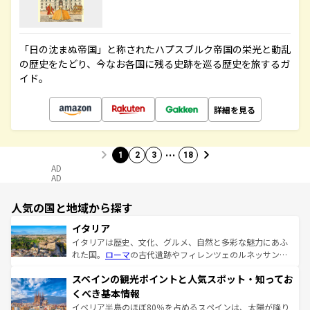
「日の沈まぬ帝国」と称されたハプスブルク帝国の栄光と動乱
の歴史をたどり、今なお各国に残る史跡を巡る歴史を旅するガ
イド。
詳細を見る
…
1
2
3
18
AD
AD
人気の国と地域から探す
イタリア
イタリアは歴史、文化、グルメ、自然と多彩な魅力にあふ
れた国。
ローマ
の古代遺跡やフィレンツェのルネッサンス
美術、ヴェネツィアの運河など、歴史あるスポットはもち
スペインの観光ポイントと人気スポット・知ってお
ろん、トスカーナの美しい田園風景やアマルフィ海岸の絶
景など、自然景観も見逃せない。観光の合間には、本場の
くべき基本情報
ピザやパスタなど、絶品のイタリア料理を堪能することも
イベリア半島のほぼ80％を占めるスペインは、太陽が降り