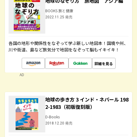
地球のなぞり方 旅地図 アジア編
BOOKS 旅と健康
2022.11.25 発売
各国の地形や関係性をなぞって学ぶ新しい地図本！国境や州、
川や街道、島など旅気分で地図をなぞって脳もイキイキ！
詳細を見る
AD
地球の歩き方 3 インド・ネパール 198
2-1983（初版復刻版）
D-Books
2018.12.20 発売