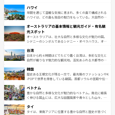
ば市内交通費無料で観光を楽しむこともできる。 なお、新
場所ごとに異なる風景と体験が待っている。ニューヨーク
着のスイス情報は
コンテンツ一覧
を参照してほしい。
ハワイ
のような巨大都市は、観光、ショッピング、エンターテイ
ンメントが詰まった刺激的なスポットだ。一方、アメリカ
年間を通じて温暖な気候に恵まれ、多くの島で構成される
西部には大自然が広がり、グランドキャニオンやイエロー
ハワイは、どの島も独自の魅力をもっている。大自然の神
ストーン国立公園といった絶景が堪能できる。さらに、南
秘を感じたいなら、火山が生み出した壮大な景観を誇るハ
オーストラリアの基本情報と観光ガイド・有名観
部のニューオーリンズでは、音楽と美食が融合した独特の
ワイ島は見逃せない。また、定番の観光地といえばオアフ
文化が魅力。旅行者はアメリカの各地域で異なる魅力を楽
島だが、静かな自然を求めるならマウイ島やカウアイ島が
光スポット
しみながら、その多様性と豊かな歴史を感じることができ
おすすめ。エメラルドグリーンに輝く海をはじめ、豊かな
オーストラリアは、壮大な自然と多様な文化が魅力の国。
るだろう。車でのロードトリップや列車の旅も、アメリカ
文化や歴史が息づいている。「アロハスピリット」と呼ば
シドニーのシンボルであるシドニー・オペラハウス、オー
ならではの贅沢な旅のスタイルだ。 なお、新着のアメリカ
れるおもてなしの心で訪れる人々を迎えてくれるハワイの
ストラリア東海岸北部に広がる大サンゴ礁地帯グレートバ
情報は
コンテンツ一覧
を参照してほしい。
人々、おいしいローカルフードやハワイアンミュージッ
台湾
リアリーフや大陸中央部にそびえるウルル（エアーズロッ
ク、伝統的なフラダンスなど、すべてがハワイの魅力を彩
ク）、タスマニアの美しい原生林やケアンズの熱帯雨林な
日本から約４時間ほどでたどり着く台湾は、多彩な文化と
っている。訪れるたびに新しい発見と感動が待っているハ
ど、見どころがたくさん。また、カフェやワイン、オージ
自然が織りなす魅力的な観光地。活気あふれる大都市の台
ワイを、存分に味わってほしい。 なお、新着のハワイ情報
ービーフなどの食文化も豊かで、美味しいものであふれて
北やノスタルジックな町並みが人気な九份（ジォウフェ
は
コンテンツ一覧
を参照してほしい。
韓国
いる。アクティビティも充実しており、サーフィンやダイ
ン）、静ひつな山岳地帯である台湾東部など、都市の喧騒
ビング、ハイキングなど、アウトドア好きにはたまらな
と山間の静けさが共存しており、訪れる人に新しい発見と
歴史ある王朝文化が残る一方で、最先端のファッションやK
い。オーストラリアの多彩な魅力を存分に味わいつくそ
驚きをもたらしてくれる。また、奥深い台湾の食文化も魅
-POPで世界を席巻している韓国。首都ソウルの宮殿や伝統
う。 なお、新着のオーストラリア情報は
コンテンツ一覧
を
力で、夜市などの屋台グルメから高級料理、ヘルシーで美
家屋が並ぶエリアでは韓国の歴史と文化に浸ることがで
参照してほしい。
ベトナム
容にもいいと評判のスイーツなど、バラエティ豊かな料理
き、地方に足を延ばせば四季折々の自然美を楽しむことが
が味わえる。 なお、新着の台湾情報は
コンテンツ一覧
を参
できる。そして、キムチや焼肉、絶品のストリートフード
豊かな自然と多様な文化が魅力的なベトナム。南北に細長
照してほしい。
まで、さまざまな韓国料理が待っている。夜には、韓国な
く伸びる国土には、広大な田園風景や青々とした山々、世
らではのナイトライフも堪能できる。あたたかいホスピタ
界遺産に登録された壮大な自然景観が点在し、都市部では
タイ
リティに包まれながら、韓国の多彩な魅力を心ゆくまで味
急速な発展と共に伝統が息づく。ハノイの古い町並みやホ
わってみてほしい。 なお、新着の韓国情報は
コンテンツ一
ーチミン市のフランス統治時代の建物も、独特の雰囲気を
タイは、東南アジアに位置する豊かな自然と歴史が息づく