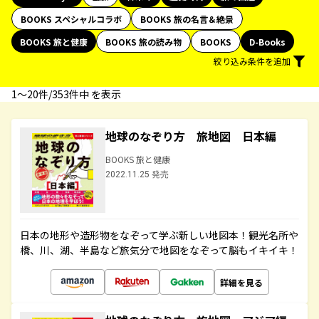
BOOKS スペシャルコラボ
BOOKS 旅の名言＆絶景
BOOKS 旅と健康
BOOKS 旅の読み物
BOOKS
D-Books
絞り込み条件を追加
1〜20件/353件中 を表示
地球のなぞり方 旅地図 日本編
BOOKS 旅と健康
2022.11.25 発売
日本の地形や造形物をなぞって学ぶ新しい地図本！観光名所や
橋、川、湖、半島など旅気分で地図をなぞって脳もイキイキ！
詳細を見る