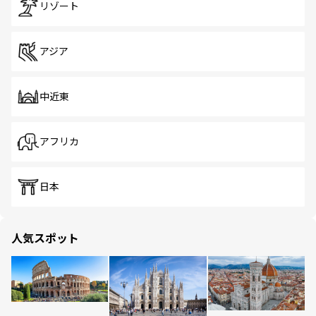
リゾート
アジア
中近東
アフリカ
日本
人気スポット