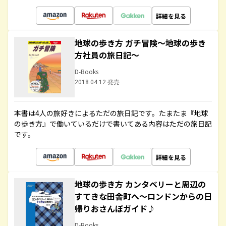
詳細を見る
地球の歩き方 ガチ冒険～地球の歩き
方社員の旅日記～
D-Books
2018.04.12 発売
本書は4人の旅好きによるただの旅日記です。たまたま『地球
の歩き方』で働いているだけで書いてある内容はただの旅日記
です。
詳細を見る
地球の歩き方 カンタベリーと周辺の
すてきな田舎町へ～ロンドンからの日
帰りおさんぽガイド♪
D-Books