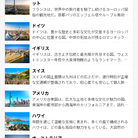
なお、新着のイタリア情報は
コンテンツ一覧
を参照してほ
れる闘牛、そして美味しいタパスが生活の一部となってい
ット
しい。
る。首都マドリードの洗練された雰囲気や、バルセロナの
フランスは、世界中の旅行者を魅了し続けるヨーロッパ屈
アートに溢れた街角から、地方では古代ローマ遺跡や中世
指の観光地だ。首都パリのエッフェル塔やルーブル美術館
の城塞都市、穏やかなビーチリゾートまで多彩な表情を見
といった象徴的なスポットから、田舎町の古風な美しさま
せる。地方によって風土や気候が異なるスペインはその個
ドイツ
で、幅広い魅力が詰まっている。華麗な宮殿、歴史的な大
性で訪れる人を魅了する。 なお、新着のスペイン情報は
コ
聖堂、美しいビーチ、そして豊かな自然が、訪れる者を心
ドイツは、豊かな歴史と多彩な文化が交差するヨーロッパ
ンテンツ一覧
を参照してほしい。
から魅了する。また、フランスは美食の国としても知ら
の中心に位置する国。中世の街並みが残るロマンチック街
れ、フランス料理はユネスコ無形文化遺産にも登録されて
道から、未来を先取りするようなモダンな都市まで多様な
イギリス
いる。シャンパンの発祥地であるランス、プロヴァンスの
顔を持つこの国は、どこを歩いても飽きることがない。ベ
香り高いラベンダー畑など、多彩な楽しみ方が可能だ。さ
ルリンの文化的活気、バイエルン州のアルプスの絶景、そ
イギリスは、古きよき伝統と最先端が共存する国。ウェス
らに、パリ以外の地域にも魅力が溢れており、どの街角に
してライン川沿いのワイン畑といった風景は必見。ビール
トミンスター寺院や大英博物館のようなランドマーク、歴
も豊かな歴史と文化が息づいている。パリ以外の個性あふ
とソーセージを味わいながら地元の人と過ごす楽しい時間
史ある大学都市、美しい丘陵地帯や牧歌的な風景など、エ
れる地方に足を運ぶとそれぞれで全く異なる文化を体験で
スイス
は、お酒好きな人にはぜひ体験してほしい。 なお、新着の
リアごとに異なる魅力がある。また、優雅なアフタヌーン
きるだろう。 なお、新着のフランス情報は
コンテンツ一覧
ドイツ情報は
コンテンツ一覧
を参照してほしい。
ティー、ビール好きにはたまらない英国パブ、サッカー観
スイスの国土面積は九州ほどの広さだが、運行時刻が正確
を参照してほしい。
戦など、本場だからこそできる体験も豊富。イギリスを旅
な交通網が整備されており、初心者でも安心して個人旅行
して楽しみつくそう。 なお、新着のイギリス情報は
コンテ
を楽しめる。日本同様に時刻表どおりの旅が可能だ。中世
アメリカ
ンツ一覧
を参照してほしい。
の建物がそのまま残る町や、スイスならではのユニークな
博物館もあり、アルプス観光だけでなく町歩きも満喫する
アメリカ合衆国は、広大な土地と多様な文化が魅力の国。
ことができる。国民の所得が高いため物価も高いが、旅行
東海岸の都市部から西海岸のカリフォルニアまで、訪れる
者向けの交通パス提供のサービスもあり、うまく活用すれ
場所ごとに異なる風景と体験が待っている。ニューヨーク
ハワイ
ば市内交通費無料で観光を楽しむこともできる。 なお、新
のような巨大都市は、観光、ショッピング、エンターテイ
着のスイス情報は
コンテンツ一覧
を参照してほしい。
ンメントが詰まった刺激的なスポットだ。一方、アメリカ
年間を通じて温暖な気候に恵まれ、多くの島で構成される
西部には大自然が広がり、グランドキャニオンやイエロー
ハワイは、どの島も独自の魅力をもっている。大自然の神
ストーン国立公園といった絶景が堪能できる。さらに、南
秘を感じたいなら、火山が生み出した壮大な景観を誇るハ
部のニューオーリンズでは、音楽と美食が融合した独特の