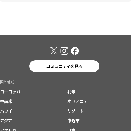
コミュニティを見る
国と地域
ヨーロッパ
北米
中南米
オセアニア
ハワイ
リゾート
アジア
中近東
アフリカ
日本