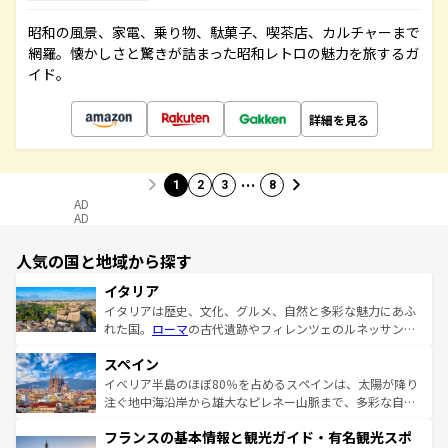
昭和の風景、家電、乗り物、駄菓子、喫茶店、カルチャーまで
網羅。懐かしさと驚きが詰まった昭和レトロの魅力を旅するガ
イド。
詳細を見る
…
1
2
3
8
AD
AD
人気の国と地域から探す
イタリア
イタリアは歴史、文化、グルメ、自然と多彩な魅力にあふ
れた国。
ローマ
の古代遺跡やフィレンツェのルネッサンス
美術、ヴェネツィアの運河など、歴史あるスポットはもち
スペイン
ろん、トスカーナの美しい田園風景やアマルフィ海岸の絶
景など、自然景観も見逃せない。観光の合間には、本場の
イベリア半島のほぼ80％を占めるスペインは、太陽が降り
ピザやパスタなど、絶品のイタリア料理を堪能することも
注ぐ地中海沿岸から雄大なピレネー山脈まで、多彩な自然
できる。朝目覚めてから夜眠るまで、すべての瞬間を楽し
と文化が詰まったヨーロッパ屈指の旅行先だ。多様な地域
フランスの基本情報と観光ガイド・有名観光スポ
ませてくれるイタリアで、忘れられない旅をしてみよう！
文化が根付くこの国では、情熱的なフラメンコ、熱気あふ