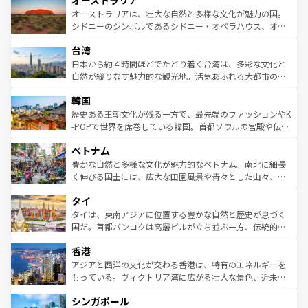
オーストラリア
ワイ島は見逃せない。また、定番の観光地といえばオアフ
文化が魅力。旅行者はアメリカの各地域で異なる魅力を楽
島だが、静かな自然を求めるならマウイ島やカウアイ島が
オーストラリアは、壮大な自然と多様な文化が魅力の国。
しみながら、その多様性と豊かな歴史を感じることができ
おすすめ。エメラルドグリーンに輝く海をはじめ、豊かな
シドニーのシンボルであるシドニー・オペラハウス、オー
るだろう。車でのロードトリップや列車の旅も、アメリカ
文化や歴史が息づいている。「アロハスピリット」と呼ば
ストラリア東海岸北部に広がる大サンゴ礁地帯グレートバ
ならではの贅沢な旅のスタイルだ。 なお、新着のアメリカ
台湾
れるおもてなしの心で訪れる人々を迎えてくれるハワイの
リアリーフや大陸中央部にそびえるウルル（エアーズロッ
情報は
コンテンツ一覧
を参照してほしい。
人々、おいしいローカルフードやハワイアンミュージッ
ク）、タスマニアの美しい原生林やケアンズの熱帯雨林な
日本から約４時間ほどでたどり着く台湾は、多彩な文化と
ク、伝統的なフラダンスなど、すべてがハワイの魅力を彩
ど、見どころがたくさん。また、カフェやワイン、オージ
自然が織りなす魅力的な観光地。活気あふれる大都市の台
っている。訪れるたびに新しい発見と感動が待っているハ
ービーフなどの食文化も豊かで、美味しいものであふれて
北やノスタルジックな町並みが人気な九份（ジォウフェ
ワイを、存分に味わってほしい。 なお、新着のハワイ情報
韓国
いる。アクティビティも充実しており、サーフィンやダイ
ン）、静ひつな山岳地帯である台湾東部など、都市の喧騒
は
コンテンツ一覧
を参照してほしい。
ビング、ハイキングなど、アウトドア好きにはたまらな
と山間の静けさが共存しており、訪れる人に新しい発見と
歴史ある王朝文化が残る一方で、最先端のファッションやK
い。オーストラリアの多彩な魅力を存分に味わいつくそ
驚きをもたらしてくれる。また、奥深い台湾の食文化も魅
-POPで世界を席巻している韓国。首都ソウルの宮殿や伝統
う。 なお、新着のオーストラリア情報は
コンテンツ一覧
を
力で、夜市などの屋台グルメから高級料理、ヘルシーで美
家屋が並ぶエリアでは韓国の歴史と文化に浸ることがで
参照してほしい。
ベトナム
容にもいいと評判のスイーツなど、バラエティ豊かな料理
き、地方に足を延ばせば四季折々の自然美を楽しむことが
が味わえる。 なお、新着の台湾情報は
コンテンツ一覧
を参
できる。そして、キムチや焼肉、絶品のストリートフード
豊かな自然と多様な文化が魅力的なベトナム。南北に細長
照してほしい。
まで、さまざまな韓国料理が待っている。夜には、韓国な
く伸びる国土には、広大な田園風景や青々とした山々、世
らではのナイトライフも堪能できる。あたたかいホスピタ
界遺産に登録された壮大な自然景観が点在し、都市部では
タイ
リティに包まれながら、韓国の多彩な魅力を心ゆくまで味
急速な発展と共に伝統が息づく。ハノイの古い町並みやホ
わってみてほしい。 なお、新着の韓国情報は
コンテンツ一
ーチミン市のフランス統治時代の建物も、独特の雰囲気を
タイは、東南アジアに位置する豊かな自然と歴史が息づく
覧
を参照してほしい。
醸し出している。また、バラエティの豊かさとおいしさで
国だ。首都バンコクは高層ビルが立ち並ぶ一方、伝統的な
世界中の食通を魅了してやまないベトナム料理も魅力のひ
寺院や市場がいたるところに点在し、古きよき文化と現代
香港
とつ。フォーやバインミー、ベトナムコーヒーなどは、ぜ
の活気が交差している。北部ではチェンマイなどの山岳地
ひ現地で味わいたい。どの地域を訪れてもあたたかい人々
帯で自然と触れ合い、南部ではプーケットやクラビの美し
アジアと西洋の文化が交わる香港は、特有のエネルギーを
が旅行者を迎えてくれるので、きっと忘れられない旅にな
いビーチでリゾート気分を楽しむことができる。タイ料理
もっている。ヴィクトリア湾に広がる壮大な景色、近未来
るはずだ。 なお、新着のベトナム情報は
コンテンツ一覧
を
は世界的に有名で、屋台から高級レストランまで味覚を刺
的なアートスポット、そして歴史と現代が融合した町並
参照してほしい。
シンガポール
激する。気候は一年中温暖で、どの季節にも異なる楽しみ
み、どこを訪れても感動するはず。観光スポットが密集し