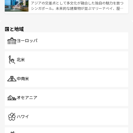
が待っている。親しみやすいタイの人々、仏教を中心とし
ており、効率よく見どころを回れるのも魅力。息をのむよ
アジアの交差点として多文化が融合した独自の魅力を放つ
た文化、そして多様な観光資源が、訪れる旅人を魅了し続
うな絶景から文化的な体験まで、香港を存分に楽しみ尽く
シンガポール。未来的な建築物が並ぶマリーナベイ、歴史
ける。 なお、新着のタイ情報は
コンテンツ一覧
を参照して
そう。 なお、新着の香港情報は
コンテンツ一覧
を参照して
と伝統を感じられるエスニックタウン、多数の緑豊かな公
ほしい。
ほしい。
園や自然保護区など、自然が調和した近代的な景観と文化
の多様性あふれるカラフルな町は、どこを歩いても新しい
国と地域
発見がある。さらに、治安のよさや充実した公共交通機関
も、旅行者にとっては魅力的なポイント。グルメも豊富
で、ホーカーズは地元の風情を楽しめる外せないスポット
ヨーロッパ
だ。訪れる人を飽きさせないシンガポールで、多様な魅力
を体感しよう。 なお、新着のシンガポール情報は
コンテン
ツ一覧
を参照してほしい。
北米
中南米
オセアニア
ハワイ