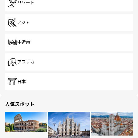
リゾート
アジア
中近東
アフリカ
日本
人気スポット