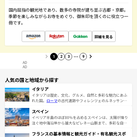
国内屈指の観光地であり、数多の寺院が建ち並ぶ古都・京都。
季節を楽しみながらお寺をめぐり、御朱印を頂くのに役立つ一
冊です。
詳細を見る
…
1
2
3
9
AD
AD
人気の国と地域から探す
イタリア
イタリアは歴史、文化、グルメ、自然と多彩な魅力にあふ
れた国。
ローマ
の古代遺跡やフィレンツェのルネッサンス
美術、ヴェネツィアの運河など、歴史あるスポットはもち
スペイン
ろん、トスカーナの美しい田園風景やアマルフィ海岸の絶
景など、自然景観も見逃せない。観光の合間には、本場の
イベリア半島のほぼ80％を占めるスペインは、太陽が降り
ピザやパスタなど、絶品のイタリア料理を堪能することも
注ぐ地中海沿岸から雄大なピレネー山脈まで、多彩な自然
できる。朝目覚めてから夜眠るまで、すべての瞬間を楽し
と文化が詰まったヨーロッパ屈指の旅行先だ。多様な地域
フランスの基本情報と観光ガイド・有名観光スポ
ませてくれるイタリアで、忘れられない旅をしてみよう！
文化が根付くこの国では、情熱的なフラメンコ、熱気あふ