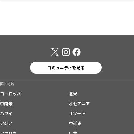
コミュニティを見る
国と地域
ヨーロッパ
北米
中南米
オセアニア
ハワイ
リゾート
アジア
中近東
アフリカ
日本