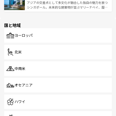
が待っている。親しみやすいタイの人々、仏教を中心とし
ており、効率よく見どころを回れるのも魅力。息をのむよ
アジアの交差点として多文化が融合した独自の魅力を放つ
た文化、そして多様な観光資源が、訪れる旅人を魅了し続
うな絶景から文化的な体験まで、香港を存分に楽しみ尽く
シンガポール。未来的な建築物が並ぶマリーナベイ、歴史
ける。 なお、新着のタイ情報は
コンテンツ一覧
を参照して
そう。 なお、新着の香港情報は
コンテンツ一覧
を参照して
と伝統を感じられるエスニックタウン、多数の緑豊かな公
ほしい。
ほしい。
園や自然保護区など、自然が調和した近代的な景観と文化
の多様性あふれるカラフルな町は、どこを歩いても新しい
国と地域
発見がある。さらに、治安のよさや充実した公共交通機関
も、旅行者にとっては魅力的なポイント。グルメも豊富
で、ホーカーズは地元の風情を楽しめる外せないスポット
ヨーロッパ
だ。訪れる人を飽きさせないシンガポールで、多様な魅力
を体感しよう。 なお、新着のシンガポール情報は
コンテン
ツ一覧
を参照してほしい。
北米
中南米
オセアニア
ハワイ