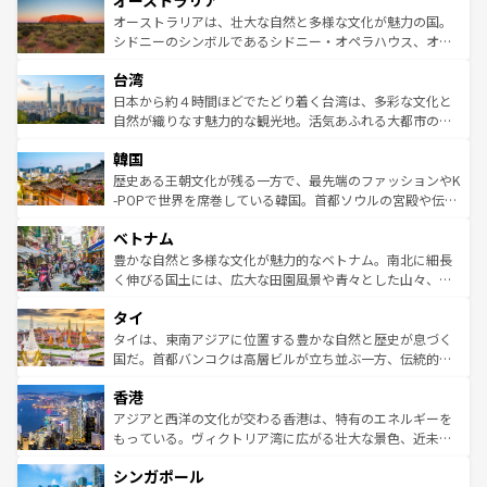
オーストラリア
ワイ島は見逃せない。また、定番の観光地といえばオアフ
文化が魅力。旅行者はアメリカの各地域で異なる魅力を楽
島だが、静かな自然を求めるならマウイ島やカウアイ島が
オーストラリアは、壮大な自然と多様な文化が魅力の国。
しみながら、その多様性と豊かな歴史を感じることができ
おすすめ。エメラルドグリーンに輝く海をはじめ、豊かな
シドニーのシンボルであるシドニー・オペラハウス、オー
るだろう。車でのロードトリップや列車の旅も、アメリカ
文化や歴史が息づいている。「アロハスピリット」と呼ば
ストラリア東海岸北部に広がる大サンゴ礁地帯グレートバ
ならではの贅沢な旅のスタイルだ。 なお、新着のアメリカ
台湾
れるおもてなしの心で訪れる人々を迎えてくれるハワイの
リアリーフや大陸中央部にそびえるウルル（エアーズロッ
情報は
コンテンツ一覧
を参照してほしい。
人々、おいしいローカルフードやハワイアンミュージッ
ク）、タスマニアの美しい原生林やケアンズの熱帯雨林な
日本から約４時間ほどでたどり着く台湾は、多彩な文化と
ク、伝統的なフラダンスなど、すべてがハワイの魅力を彩
ど、見どころがたくさん。また、カフェやワイン、オージ
自然が織りなす魅力的な観光地。活気あふれる大都市の台
っている。訪れるたびに新しい発見と感動が待っているハ
ービーフなどの食文化も豊かで、美味しいものであふれて
北やノスタルジックな町並みが人気な九份（ジォウフェ
ワイを、存分に味わってほしい。 なお、新着のハワイ情報
韓国
いる。アクティビティも充実しており、サーフィンやダイ
ン）、静ひつな山岳地帯である台湾東部など、都市の喧騒
は
コンテンツ一覧
を参照してほしい。
ビング、ハイキングなど、アウトドア好きにはたまらな
と山間の静けさが共存しており、訪れる人に新しい発見と
歴史ある王朝文化が残る一方で、最先端のファッションやK
い。オーストラリアの多彩な魅力を存分に味わいつくそ
驚きをもたらしてくれる。また、奥深い台湾の食文化も魅
-POPで世界を席巻している韓国。首都ソウルの宮殿や伝統
う。 なお、新着のオーストラリア情報は
コンテンツ一覧
を
力で、夜市などの屋台グルメから高級料理、ヘルシーで美
家屋が並ぶエリアでは韓国の歴史と文化に浸ることがで
参照してほしい。
ベトナム
容にもいいと評判のスイーツなど、バラエティ豊かな料理
き、地方に足を延ばせば四季折々の自然美を楽しむことが
が味わえる。 なお、新着の台湾情報は
コンテンツ一覧
を参
できる。そして、キムチや焼肉、絶品のストリートフード
豊かな自然と多様な文化が魅力的なベトナム。南北に細長
照してほしい。
まで、さまざまな韓国料理が待っている。夜には、韓国な
く伸びる国土には、広大な田園風景や青々とした山々、世
らではのナイトライフも堪能できる。あたたかいホスピタ
界遺産に登録された壮大な自然景観が点在し、都市部では
タイ
リティに包まれながら、韓国の多彩な魅力を心ゆくまで味
急速な発展と共に伝統が息づく。ハノイの古い町並みやホ
わってみてほしい。 なお、新着の韓国情報は
コンテンツ一
ーチミン市のフランス統治時代の建物も、独特の雰囲気を
タイは、東南アジアに位置する豊かな自然と歴史が息づく
覧
を参照してほしい。
醸し出している。また、バラエティの豊かさとおいしさで
国だ。首都バンコクは高層ビルが立ち並ぶ一方、伝統的な
世界中の食通を魅了してやまないベトナム料理も魅力のひ
寺院や市場がいたるところに点在し、古きよき文化と現代
香港
とつ。フォーやバインミー、ベトナムコーヒーなどは、ぜ
の活気が交差している。北部ではチェンマイなどの山岳地
ひ現地で味わいたい。どの地域を訪れてもあたたかい人々
帯で自然と触れ合い、南部ではプーケットやクラビの美し
アジアと西洋の文化が交わる香港は、特有のエネルギーを
が旅行者を迎えてくれるので、きっと忘れられない旅にな
いビーチでリゾート気分を楽しむことができる。タイ料理
もっている。ヴィクトリア湾に広がる壮大な景色、近未来
るはずだ。 なお、新着のベトナム情報は
コンテンツ一覧
を
は世界的に有名で、屋台から高級レストランまで味覚を刺
的なアートスポット、そして歴史と現代が融合した町並
参照してほしい。
シンガポール
激する。気候は一年中温暖で、どの季節にも異なる楽しみ
み、どこを訪れても感動するはず。観光スポットが密集し