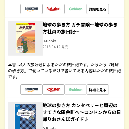
詳細を見る
地球の歩き方 ガチ冒険～地球の歩き
方社員の旅日記～
D-Books
2018.04.12 発売
本書は4人の旅好きによるただの旅日記です。たまたま『地球
の歩き方』で働いているだけで書いてある内容はただの旅日記
です。
詳細を見る
地球の歩き方 カンタベリーと周辺の
すてきな田舎町へ～ロンドンからの日
帰りおさんぽガイド♪
D-Books