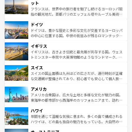
なお、新着のイタリア情報は
コンテンツ一覧
を参照してほ
れる闘牛、そして美味しいタパスが生活の一部となってい
ット
しい。
る。首都マドリードの洗練された雰囲気や、バルセロナの
フランスは、世界中の旅行者を魅了し続けるヨーロッパ屈
アートに溢れた街角から、地方では古代ローマ遺跡や中世
指の観光地だ。首都パリのエッフェル塔やルーブル美術館
の城塞都市、穏やかなビーチリゾートまで多彩な表情を見
といった象徴的なスポットから、田舎町の古風な美しさま
せる。地方によって風土や気候が異なるスペインはその個
ドイツ
で、幅広い魅力が詰まっている。華麗な宮殿、歴史的な大
性で訪れる人を魅了する。 なお、新着のスペイン情報は
コ
聖堂、美しいビーチ、そして豊かな自然が、訪れる者を心
ドイツは、豊かな歴史と多彩な文化が交差するヨーロッパ
ンテンツ一覧
を参照してほしい。
から魅了する。また、フランスは美食の国としても知ら
の中心に位置する国。中世の街並みが残るロマンチック街
れ、フランス料理はユネスコ無形文化遺産にも登録されて
道から、未来を先取りするようなモダンな都市まで多様な
イギリス
いる。シャンパンの発祥地であるランス、プロヴァンスの
顔を持つこの国は、どこを歩いても飽きることがない。ベ
香り高いラベンダー畑など、多彩な楽しみ方が可能だ。さ
ルリンの文化的活気、バイエルン州のアルプスの絶景、そ
イギリスは、古きよき伝統と最先端が共存する国。ウェス
らに、パリ以外の地域にも魅力が溢れており、どの街角に
してライン川沿いのワイン畑といった風景は必見。ビール
トミンスター寺院や大英博物館のようなランドマーク、歴
も豊かな歴史と文化が息づいている。パリ以外の個性あふ
とソーセージを味わいながら地元の人と過ごす楽しい時間
史ある大学都市、美しい丘陵地帯や牧歌的な風景など、エ
れる地方に足を運ぶとそれぞれで全く異なる文化を体験で
スイス
は、お酒好きな人にはぜひ体験してほしい。 なお、新着の
リアごとに異なる魅力がある。また、優雅なアフタヌーン
きるだろう。 なお、新着のフランス情報は
コンテンツ一覧
ドイツ情報は
コンテンツ一覧
を参照してほしい。
ティー、ビール好きにはたまらない英国パブ、サッカー観
スイスの国土面積は九州ほどの広さだが、運行時刻が正確
を参照してほしい。
戦など、本場だからこそできる体験も豊富。イギリスを旅
な交通網が整備されており、初心者でも安心して個人旅行
して楽しみつくそう。 なお、新着のイギリス情報は
コンテ
を楽しめる。日本同様に時刻表どおりの旅が可能だ。中世
アメリカ
ンツ一覧
を参照してほしい。
の建物がそのまま残る町や、スイスならではのユニークな
博物館もあり、アルプス観光だけでなく町歩きも満喫する
アメリカ合衆国は、広大な土地と多様な文化が魅力の国。
ことができる。国民の所得が高いため物価も高いが、旅行
東海岸の都市部から西海岸のカリフォルニアまで、訪れる
者向けの交通パス提供のサービスもあり、うまく活用すれ
場所ごとに異なる風景と体験が待っている。ニューヨーク
ハワイ
ば市内交通費無料で観光を楽しむこともできる。 なお、新
のような巨大都市は、観光、ショッピング、エンターテイ
着のスイス情報は
コンテンツ一覧
を参照してほしい。
ンメントが詰まった刺激的なスポットだ。一方、アメリカ
年間を通じて温暖な気候に恵まれ、多くの島で構成される
西部には大自然が広がり、グランドキャニオンやイエロー
ハワイは、どの島も独自の魅力をもっている。大自然の神
ストーン国立公園といった絶景が堪能できる。さらに、南
秘を感じたいなら、火山が生み出した壮大な景観を誇るハ
部のニューオーリンズでは、音楽と美食が融合した独特の