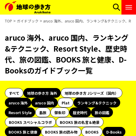
TOP
ガイドブック
aruco 海外、aruco 国内、ランキング&テクニック、Res
aruco 海外、aruco 国内、ランキング
&テクニック、Resort Style、歴史時
代、旅の図鑑、BOOKS 旅と健康、D-
Booksのガイドブック一覧
すべて
地球の歩き方 海外
地球の歩き方 Jシリーズ（国内）
aruco 海外
aruco 国内
Plat
ランキング&テクニック
Resort Style
島旅
御朱印
歴史時代
旅の図鑑
BOOKS スペシャルコラボ
BOOKS 旅の名言＆絶景
BOOKS 旅と健康
BOOKS 旅の読み物
BOOKS
D-Books