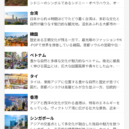
しみながら、その多様性と豊かな歴史を感じることができ
おすすめ。エメラルドグリーンに輝く海をはじめ、豊かな
シドニーのシンボルであるシドニー・オペラハウス、オー
るだろう。車でのロードトリップや列車の旅も、アメリカ
文化や歴史が息づいている。「アロハスピリット」と呼ば
ストラリア東海岸北部に広がる大サンゴ礁地帯グレートバ
ならではの贅沢な旅のスタイルだ。 なお、新着のアメリカ
台湾
れるおもてなしの心で訪れる人々を迎えてくれるハワイの
リアリーフや大陸中央部にそびえるウルル（エアーズロッ
情報は
コンテンツ一覧
を参照してほしい。
人々、おいしいローカルフードやハワイアンミュージッ
ク）、タスマニアの美しい原生林やケアンズの熱帯雨林な
日本から約４時間ほどでたどり着く台湾は、多彩な文化と
ク、伝統的なフラダンスなど、すべてがハワイの魅力を彩
ど、見どころがたくさん。また、カフェやワイン、オージ
自然が織りなす魅力的な観光地。活気あふれる大都市の台
っている。訪れるたびに新しい発見と感動が待っているハ
ービーフなどの食文化も豊かで、美味しいものであふれて
北やノスタルジックな町並みが人気な九份（ジォウフェ
ワイを、存分に味わってほしい。 なお、新着のハワイ情報
韓国
いる。アクティビティも充実しており、サーフィンやダイ
ン）、静ひつな山岳地帯である台湾東部など、都市の喧騒
は
コンテンツ一覧
を参照してほしい。
ビング、ハイキングなど、アウトドア好きにはたまらな
と山間の静けさが共存しており、訪れる人に新しい発見と
歴史ある王朝文化が残る一方で、最先端のファッションやK
い。オーストラリアの多彩な魅力を存分に味わいつくそ
驚きをもたらしてくれる。また、奥深い台湾の食文化も魅
-POPで世界を席巻している韓国。首都ソウルの宮殿や伝統
う。 なお、新着のオーストラリア情報は
コンテンツ一覧
を
力で、夜市などの屋台グルメから高級料理、ヘルシーで美
家屋が並ぶエリアでは韓国の歴史と文化に浸ることがで
参照してほしい。
ベトナム
容にもいいと評判のスイーツなど、バラエティ豊かな料理
き、地方に足を延ばせば四季折々の自然美を楽しむことが
が味わえる。 なお、新着の台湾情報は
コンテンツ一覧
を参
できる。そして、キムチや焼肉、絶品のストリートフード
豊かな自然と多様な文化が魅力的なベトナム。南北に細長
照してほしい。
まで、さまざまな韓国料理が待っている。夜には、韓国な
く伸びる国土には、広大な田園風景や青々とした山々、世
らではのナイトライフも堪能できる。あたたかいホスピタ
界遺産に登録された壮大な自然景観が点在し、都市部では
タイ
リティに包まれながら、韓国の多彩な魅力を心ゆくまで味
急速な発展と共に伝統が息づく。ハノイの古い町並みやホ
わってみてほしい。 なお、新着の韓国情報は
コンテンツ一
ーチミン市のフランス統治時代の建物も、独特の雰囲気を
タイは、東南アジアに位置する豊かな自然と歴史が息づく
覧
を参照してほしい。
醸し出している。また、バラエティの豊かさとおいしさで
国だ。首都バンコクは高層ビルが立ち並ぶ一方、伝統的な
世界中の食通を魅了してやまないベトナム料理も魅力のひ
寺院や市場がいたるところに点在し、古きよき文化と現代
香港
とつ。フォーやバインミー、ベトナムコーヒーなどは、ぜ
の活気が交差している。北部ではチェンマイなどの山岳地
ひ現地で味わいたい。どの地域を訪れてもあたたかい人々
帯で自然と触れ合い、南部ではプーケットやクラビの美し
アジアと西洋の文化が交わる香港は、特有のエネルギーを
が旅行者を迎えてくれるので、きっと忘れられない旅にな
いビーチでリゾート気分を楽しむことができる。タイ料理
もっている。ヴィクトリア湾に広がる壮大な景色、近未来
るはずだ。 なお、新着のベトナム情報は
コンテンツ一覧
を
は世界的に有名で、屋台から高級レストランまで味覚を刺
的なアートスポット、そして歴史と現代が融合した町並
参照してほしい。
シンガポール
激する。気候は一年中温暖で、どの季節にも異なる楽しみ
み、どこを訪れても感動するはず。観光スポットが密集し
が待っている。親しみやすいタイの人々、仏教を中心とし
ており、効率よく見どころを回れるのも魅力。息をのむよ
アジアの交差点として多文化が融合した独自の魅力を放つ
た文化、そして多様な観光資源が、訪れる旅人を魅了し続
うな絶景から文化的な体験まで、香港を存分に楽しみ尽く
シンガポール。未来的な建築物が並ぶマリーナベイ、歴史