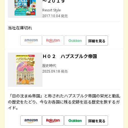
～２０１９
Resort Style
2017.10.04 発売
当社在庫切れ
詳細を見る
Ｈ０２ ハプスブルク帝国
歴史時代
2025.09.18 発売
「日の沈まぬ帝国」と称されたハプスブルク帝国の栄光と動乱
の歴史をたどり、今なお各国に残る史跡を巡る歴史を旅するガ
イド。
詳細を見る