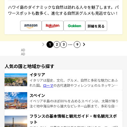
ハワイ島のダイナミックな自然は訪れる人々を魅了します。パ
ワースポットも数多く、進化する自然派グルメも見逃せない！
詳細を見る
…
1
2
3
9
AD
AD
人気の国と地域から探す
イタリア
イタリアは歴史、文化、グルメ、自然と多彩な魅力にあふ
れた国。
ローマ
の古代遺跡やフィレンツェのルネッサンス
美術、ヴェネツィアの運河など、歴史あるスポットはもち
スペイン
ろん、トスカーナの美しい田園風景やアマルフィ海岸の絶
景など、自然景観も見逃せない。観光の合間には、本場の
イベリア半島のほぼ80％を占めるスペインは、太陽が降り
ピザやパスタなど、絶品のイタリア料理を堪能することも
注ぐ地中海沿岸から雄大なピレネー山脈まで、多彩な自然
できる。朝目覚めてから夜眠るまで、すべての瞬間を楽し
と文化が詰まったヨーロッパ屈指の旅行先だ。多様な地域
フランスの基本情報と観光ガイド・有名観光スポ
ませてくれるイタリアで、忘れられない旅をしてみよう！
文化が根付くこの国では、情熱的なフラメンコ、熱気あふ
なお、新着のイタリア情報は
コンテンツ一覧
を参照してほ
れる闘牛、そして美味しいタパスが生活の一部となってい
ット
しい。
る。首都マドリードの洗練された雰囲気や、バルセロナの