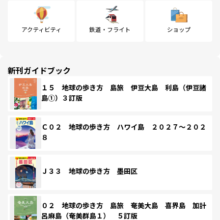
アクティビティ
鉄道・フライト
ショップ
新刊ガイドブック
１５ 地球の歩き方 島旅 伊豆大島 利島（伊豆諸
島①）３訂版
Ｃ０２ 地球の歩き方 ハワイ島 ２０２７～２０２
８
Ｊ３３ 地球の歩き方 墨田区
０２ 地球の歩き方 島旅 奄美大島 喜界島 加計
呂麻島（奄美群島１） ５訂版