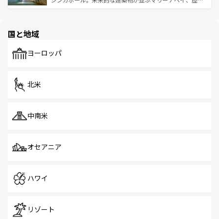
ける。 なお、新着のタイ情報は
コンテンツ一覧
を参照して
そう。 なお、新着の香港情報は
コンテンツ一覧
を参照して
と伝統を感じられるエスニックタウン、多数の緑豊かな公
ほしい。
ほしい。
園や自然保護区など、自然が調和した近代的な景観と文化
の多様性あふれるカラフルな町は、どこを歩いても新しい
国と地域
発見がある。さらに、治安のよさや充実した公共交通機関
も、旅行者にとっては魅力的なポイント。グルメも豊富
で、ホーカーズは地元の風情を楽しめる外せないスポット
ヨーロッパ
だ。訪れる人を飽きさせないシンガポールで、多様な魅力
を体感しよう。 なお、新着のシンガポール情報は
コンテン
ツ一覧
を参照してほしい。
北米
中南米
オセアニア
ハワイ
リゾート