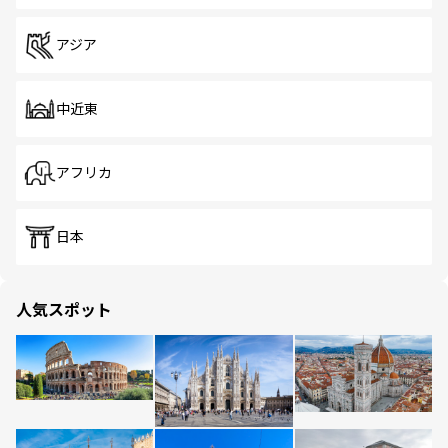
アジア
中近東
アフリカ
日本
人気スポット