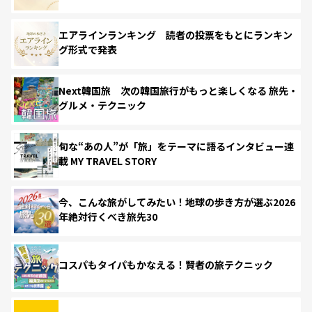
エアラインランキング 読者の投票をもとにランキン
グ形式で発表
Next韓国旅 次の韓国旅行がもっと楽しくなる 旅先・
グルメ・テクニック
旬な“あの人”が「旅」をテーマに語るインタビュー連
載 MY TRAVEL STORY
今、こんな旅がしてみたい！地球の歩き方が選ぶ2026
年絶対行くべき旅先30
コスパもタイパもかなえる！賢者の旅テクニック