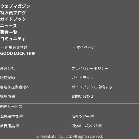
ウェブマガジン
特派員ブログ
ガイドブック
ニュース
著者一覧
コミュニティ
新規会員登録
マイページ
GOOD LUCK TRIP
運営会社
プライバシーポリシー
利用規約
ガイドライン
書店御担当者様へ
ガイドブックに投稿する
採用情報
お問い合わせ
関連サービス
海外航空券
海外ツアー
旅行用品
海外のおみやげ
© Arukikata. Co.,Ltd. All rights reserved.