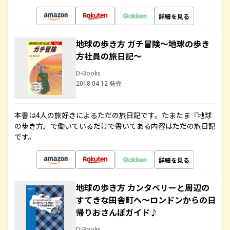
詳細を見る
地球の歩き方 ガチ冒険～地球の歩き
方社員の旅日記～
D-Books
2018.04.12 発売
本書は4人の旅好きによるただの旅日記です。たまたま『地球
の歩き方』で働いているだけで書いてある内容はただの旅日記
です。
詳細を見る
地球の歩き方 カンタベリーと周辺の
すてきな田舎町へ～ロンドンからの日
帰りおさんぽガイド♪
D-Books