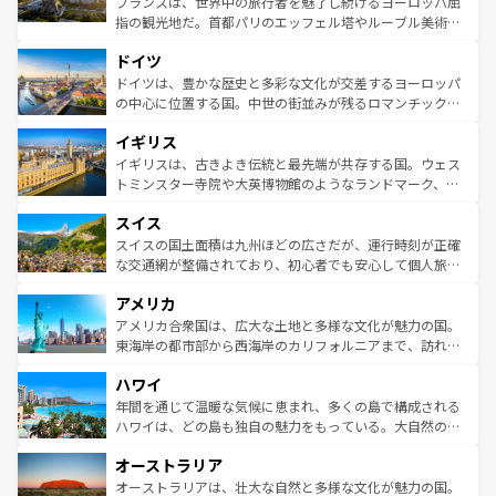
フランスは、世界中の旅行者を魅了し続けるヨーロッパ屈
アートに溢れた街角から、地方では古代ローマ遺跡や中世
指の観光地だ。首都パリのエッフェル塔やルーブル美術館
の城塞都市、穏やかなビーチリゾートまで多彩な表情を見
といった象徴的なスポットから、田舎町の古風な美しさま
せる。地方によって風土や気候が異なるスペインはその個
ドイツ
で、幅広い魅力が詰まっている。華麗な宮殿、歴史的な大
性で訪れる人を魅了する。 なお、新着のスペイン情報は
コ
聖堂、美しいビーチ、そして豊かな自然が、訪れる者を心
ドイツは、豊かな歴史と多彩な文化が交差するヨーロッパ
ンテンツ一覧
を参照してほしい。
から魅了する。また、フランスは美食の国としても知ら
の中心に位置する国。中世の街並みが残るロマンチック街
れ、フランス料理はユネスコ無形文化遺産にも登録されて
道から、未来を先取りするようなモダンな都市まで多様な
イギリス
いる。シャンパンの発祥地であるランス、プロヴァンスの
顔を持つこの国は、どこを歩いても飽きることがない。ベ
香り高いラベンダー畑など、多彩な楽しみ方が可能だ。さ
ルリンの文化的活気、バイエルン州のアルプスの絶景、そ
イギリスは、古きよき伝統と最先端が共存する国。ウェス
らに、パリ以外の地域にも魅力が溢れており、どの街角に
してライン川沿いのワイン畑といった風景は必見。ビール
トミンスター寺院や大英博物館のようなランドマーク、歴
も豊かな歴史と文化が息づいている。パリ以外の個性あふ
とソーセージを味わいながら地元の人と過ごす楽しい時間
史ある大学都市、美しい丘陵地帯や牧歌的な風景など、エ
れる地方に足を運ぶとそれぞれで全く異なる文化を体験で
スイス
は、お酒好きな人にはぜひ体験してほしい。 なお、新着の
リアごとに異なる魅力がある。また、優雅なアフタヌーン
きるだろう。 なお、新着のフランス情報は
コンテンツ一覧
ドイツ情報は
コンテンツ一覧
を参照してほしい。
ティー、ビール好きにはたまらない英国パブ、サッカー観
スイスの国土面積は九州ほどの広さだが、運行時刻が正確
を参照してほしい。
戦など、本場だからこそできる体験も豊富。イギリスを旅
な交通網が整備されており、初心者でも安心して個人旅行
して楽しみつくそう。 なお、新着のイギリス情報は
コンテ
を楽しめる。日本同様に時刻表どおりの旅が可能だ。中世
アメリカ
ンツ一覧
を参照してほしい。
の建物がそのまま残る町や、スイスならではのユニークな
博物館もあり、アルプス観光だけでなく町歩きも満喫する
アメリカ合衆国は、広大な土地と多様な文化が魅力の国。
ことができる。国民の所得が高いため物価も高いが、旅行
東海岸の都市部から西海岸のカリフォルニアまで、訪れる
者向けの交通パス提供のサービスもあり、うまく活用すれ
場所ごとに異なる風景と体験が待っている。ニューヨーク
ハワイ
ば市内交通費無料で観光を楽しむこともできる。 なお、新
のような巨大都市は、観光、ショッピング、エンターテイ
着のスイス情報は
コンテンツ一覧
を参照してほしい。
ンメントが詰まった刺激的なスポットだ。一方、アメリカ
年間を通じて温暖な気候に恵まれ、多くの島で構成される
西部には大自然が広がり、グランドキャニオンやイエロー
ハワイは、どの島も独自の魅力をもっている。大自然の神
ストーン国立公園といった絶景が堪能できる。さらに、南
秘を感じたいなら、火山が生み出した壮大な景観を誇るハ
オーストラリア
部のニューオーリンズでは、音楽と美食が融合した独特の
ワイ島は見逃せない。また、定番の観光地といえばオアフ
文化が魅力。旅行者はアメリカの各地域で異なる魅力を楽
島だが、静かな自然を求めるならマウイ島やカウアイ島が
オーストラリアは、壮大な自然と多様な文化が魅力の国。