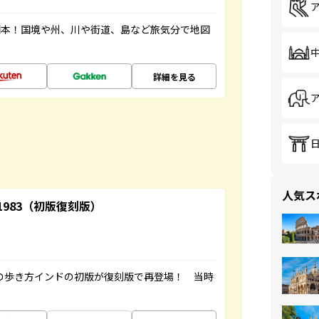
図本！国境や州、川や街道、島など旅気分で地図
詳細を見る
人気ス
-1983（初版復刻版）
球の歩き方インドの初版が復刻版で再登場！ 当時