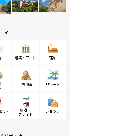
ーマ
食
建築・アート
宿泊
ト・
世界遺産
リゾート
戦
鉄道・
ビティ
ショップ
フライト