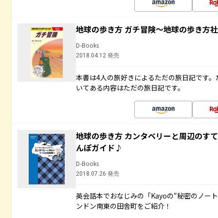
地球の歩き方 ガチ冒険～地球の歩き方
D-Books
2018.04.12 発売
本書は4人の旅好きによるただの旅日記です。
いてある内容はただの旅日記です。
地球の歩き方 カンタベリーと周辺のす
んぽガイド♪
D-Books
2018.07.26 発売
英会話本でおなじみの「Kayoの“秘密のノー
ンドン南東の田舎町をご紹介！