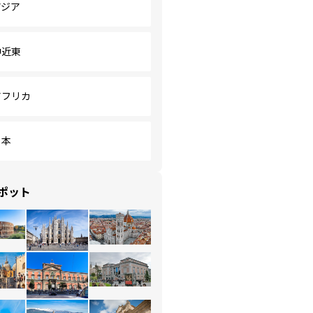
アジア
中近東
アフリカ
日本
ポット