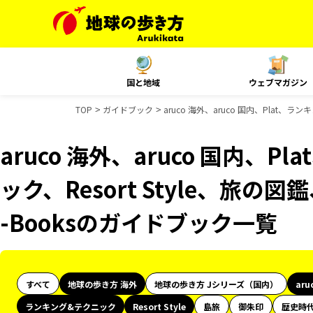
国と地域
ウェブマガジン
TOP
ガイドブック
aruco 海外、aruco 国内、Plat、ラ
aruco 海外、aruco 国内、
ック、Resort Style、旅の図
-Booksのガイドブック一覧
すべて
地球の歩き方 海外
地球の歩き方 Jシリーズ（国内）
aru
ランキング&テクニック
Resort Style
島旅
御朱印
歴史時