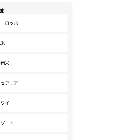
域
ヨーロッパ
北米
中南米
オセアニア
ハワイ
リゾート