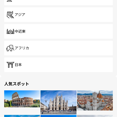
アジア
中近東
アフリカ
日本
人気スポット