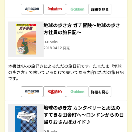
詳細を見る
地球の歩き方 ガチ冒険～地球の歩き
方社員の旅日記～
D-Books
2018.04.12 発売
本書は4人の旅好きによるただの旅日記です。たまたま『地球
の歩き方』で働いているだけで書いてある内容はただの旅日記
です。
詳細を見る
地球の歩き方 カンタベリーと周辺の
すてきな田舎町へ～ロンドンからの日
帰りおさんぽガイド♪
D-Books