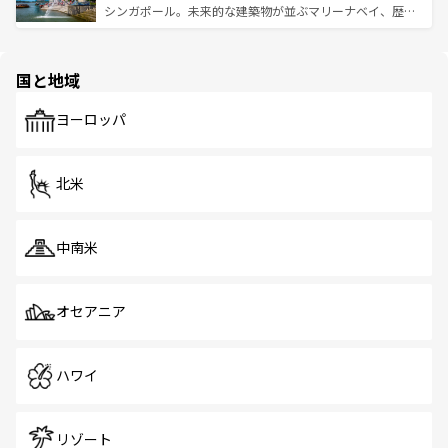
た文化、そして多様な観光資源が、訪れる旅人を魅了し続
うな絶景から文化的な体験まで、香港を存分に楽しみ尽く
シンガポール。未来的な建築物が並ぶマリーナベイ、歴史
ける。 なお、新着のタイ情報は
コンテンツ一覧
を参照して
そう。 なお、新着の香港情報は
コンテンツ一覧
を参照して
と伝統を感じられるエスニックタウン、多数の緑豊かな公
ほしい。
ほしい。
園や自然保護区など、自然が調和した近代的な景観と文化
の多様性あふれるカラフルな町は、どこを歩いても新しい
国と地域
発見がある。さらに、治安のよさや充実した公共交通機関
も、旅行者にとっては魅力的なポイント。グルメも豊富
で、ホーカーズは地元の風情を楽しめる外せないスポット
ヨーロッパ
だ。訪れる人を飽きさせないシンガポールで、多様な魅力
を体感しよう。 なお、新着のシンガポール情報は
コンテン
ツ一覧
を参照してほしい。
北米
中南米
オセアニア
ハワイ
リゾート