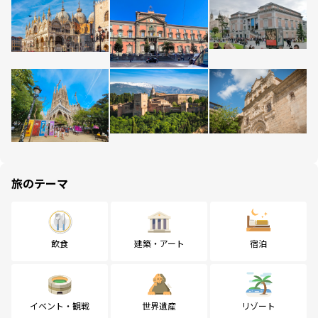
旅のテーマ
飲食
建築・アート
宿泊
イベント・観戦
世界遺産
リゾート