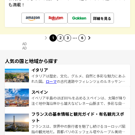
も満載！
詳細を見る
…
1
2
3
6
AD
AD
人気の国と地域から探す
イタリア
イタリアは歴史、文化、グルメ、自然と多彩な魅力にあふ
れた国。
ローマ
の古代遺跡やフィレンツェのルネッサンス
美術、ヴェネツィアの運河など、歴史あるスポットはもち
スペイン
ろん、トスカーナの美しい田園風景やアマルフィ海岸の絶
景など、自然景観も見逃せない。観光の合間には、本場の
イベリア半島のほぼ80％を占めるスペインは、太陽が降り
ピザやパスタなど、絶品のイタリア料理を堪能することも
注ぐ地中海沿岸から雄大なピレネー山脈まで、多彩な自然
できる。朝目覚めてから夜眠るまで、すべての瞬間を楽し
と文化が詰まったヨーロッパ屈指の旅行先だ。多様な地域
フランスの基本情報と観光ガイド・有名観光スポ
ませてくれるイタリアで、忘れられない旅をしてみよう！
文化が根付くこの国では、情熱的なフラメンコ、熱気あふ
なお、新着のイタリア情報は
コンテンツ一覧
を参照してほ
れる闘牛、そして美味しいタパスが生活の一部となってい
ット
しい。
る。首都マドリードの洗練された雰囲気や、バルセロナの
フランスは、世界中の旅行者を魅了し続けるヨーロッパ屈
アートに溢れた街角から、地方では古代ローマ遺跡や中世
指の観光地だ。首都パリのエッフェル塔やルーブル美術館