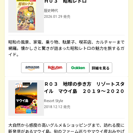
Ｈ０３ 昭和レトロ
歴史時代
2026.01.29 発売
昭和の風景、家電、乗り物、駄菓子、喫茶店、カルチャーまで
網羅。懐かしさと驚きが詰まった昭和レトロの魅力を旅するガ
イド。
詳細を見る
Ｒ０３ 地球の歩き方 リゾートスタ
イル マウイ島 ２０１９～２０２０
Resort Style
2018.12.12 発売
大自然から感度の高いグルメ＆ショッピングまで、訪れる度に
新発見があるマウイ島。旬のファーム巡りやマウイ産おみやげ