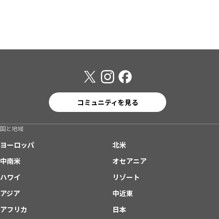
コミュニティを見る
国と地域
ヨーロッパ
北米
中南米
オセアニア
ハワイ
リゾート
アジア
中近東
アフリカ
日本