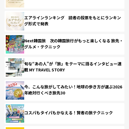
エアラインランキング 読者の投票をもとにランキン
グ形式で発表
Next韓国旅 次の韓国旅行がもっと楽しくなる 旅先・
グルメ・テクニック
旬な“あの人”が「旅」をテーマに語るインタビュー連
載 MY TRAVEL STORY
今、こんな旅がしてみたい！地球の歩き方が選ぶ2026
年絶対行くべき旅先30
コスパもタイパもかなえる！賢者の旅テクニック