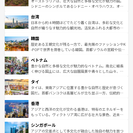
オーストラリアは、壮大な自然と多様な文化が魅力の国。
るだろう。車でのロードトリップや列車の旅も、アメリカ
文化や歴史が息づいている。「アロハスピリット」と呼ば
シドニーのシンボルであるシドニー・オペラハウス、オー
ならではの贅沢な旅のスタイルだ。 なお、新着のアメリカ
れるおもてなしの心で訪れる人々を迎えてくれるハワイの
ストラリア東海岸北部に広がる大サンゴ礁地帯グレートバ
情報は
コンテンツ一覧
を参照してほしい。
人々、おいしいローカルフードやハワイアンミュージッ
台湾
リアリーフや大陸中央部にそびえるウルル（エアーズロッ
ク、伝統的なフラダンスなど、すべてがハワイの魅力を彩
ク）、タスマニアの美しい原生林やケアンズの熱帯雨林な
日本から約４時間ほどでたどり着く台湾は、多彩な文化と
っている。訪れるたびに新しい発見と感動が待っているハ
ど、見どころがたくさん。また、カフェやワイン、オージ
自然が織りなす魅力的な観光地。活気あふれる大都市の台
ワイを、存分に味わってほしい。 なお、新着のハワイ情報
ービーフなどの食文化も豊かで、美味しいものであふれて
北やノスタルジックな町並みが人気な九份（ジォウフェ
は
コンテンツ一覧
を参照してほしい。
韓国
いる。アクティビティも充実しており、サーフィンやダイ
ン）、静ひつな山岳地帯である台湾東部など、都市の喧騒
ビング、ハイキングなど、アウトドア好きにはたまらな
と山間の静けさが共存しており、訪れる人に新しい発見と
歴史ある王朝文化が残る一方で、最先端のファッションやK
い。オーストラリアの多彩な魅力を存分に味わいつくそ
驚きをもたらしてくれる。また、奥深い台湾の食文化も魅
-POPで世界を席巻している韓国。首都ソウルの宮殿や伝統
う。 なお、新着のオーストラリア情報は
コンテンツ一覧
を
力で、夜市などの屋台グルメから高級料理、ヘルシーで美
家屋が並ぶエリアでは韓国の歴史と文化に浸ることがで
参照してほしい。
ベトナム
容にもいいと評判のスイーツなど、バラエティ豊かな料理
き、地方に足を延ばせば四季折々の自然美を楽しむことが
が味わえる。 なお、新着の台湾情報は
コンテンツ一覧
を参
できる。そして、キムチや焼肉、絶品のストリートフード
豊かな自然と多様な文化が魅力的なベトナム。南北に細長
照してほしい。
まで、さまざまな韓国料理が待っている。夜には、韓国な
く伸びる国土には、広大な田園風景や青々とした山々、世
らではのナイトライフも堪能できる。あたたかいホスピタ
界遺産に登録された壮大な自然景観が点在し、都市部では
タイ
リティに包まれながら、韓国の多彩な魅力を心ゆくまで味
急速な発展と共に伝統が息づく。ハノイの古い町並みやホ
わってみてほしい。 なお、新着の韓国情報は
コンテンツ一
ーチミン市のフランス統治時代の建物も、独特の雰囲気を
タイは、東南アジアに位置する豊かな自然と歴史が息づく
覧
を参照してほしい。
醸し出している。また、バラエティの豊かさとおいしさで
国だ。首都バンコクは高層ビルが立ち並ぶ一方、伝統的な
世界中の食通を魅了してやまないベトナム料理も魅力のひ
寺院や市場がいたるところに点在し、古きよき文化と現代
香港
とつ。フォーやバインミー、ベトナムコーヒーなどは、ぜ
の活気が交差している。北部ではチェンマイなどの山岳地
ひ現地で味わいたい。どの地域を訪れてもあたたかい人々
帯で自然と触れ合い、南部ではプーケットやクラビの美し
アジアと西洋の文化が交わる香港は、特有のエネルギーを
が旅行者を迎えてくれるので、きっと忘れられない旅にな
いビーチでリゾート気分を楽しむことができる。タイ料理
もっている。ヴィクトリア湾に広がる壮大な景色、近未来
るはずだ。 なお、新着のベトナム情報は
コンテンツ一覧
を
は世界的に有名で、屋台から高級レストランまで味覚を刺
的なアートスポット、そして歴史と現代が融合した町並
参照してほしい。
シンガポール
激する。気候は一年中温暖で、どの季節にも異なる楽しみ
み、どこを訪れても感動するはず。観光スポットが密集し
が待っている。親しみやすいタイの人々、仏教を中心とし
ており、効率よく見どころを回れるのも魅力。息をのむよ
アジアの交差点として多文化が融合した独自の魅力を放つ