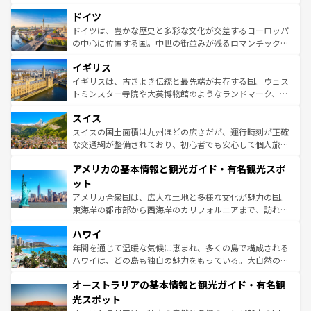
の城塞都市、穏やかなビーチリゾートまで多彩な表情を見
といった象徴的なスポットから、田舎町の古風な美しさま
せる。地方によって風土や気候が異なるスペインはその個
ドイツ
で、幅広い魅力が詰まっている。華麗な宮殿、歴史的な大
性で訪れる人を魅了する。 なお、新着のスペイン情報は
コ
聖堂、美しいビーチ、そして豊かな自然が、訪れる者を心
ドイツは、豊かな歴史と多彩な文化が交差するヨーロッパ
ンテンツ一覧
を参照してほしい。
から魅了する。また、フランスは美食の国としても知ら
の中心に位置する国。中世の街並みが残るロマンチック街
れ、フランス料理はユネスコ無形文化遺産にも登録されて
道から、未来を先取りするようなモダンな都市まで多様な
イギリス
いる。シャンパンの発祥地であるランス、プロヴァンスの
顔を持つこの国は、どこを歩いても飽きることがない。ベ
香り高いラベンダー畑など、多彩な楽しみ方が可能だ。さ
ルリンの文化的活気、バイエルン州のアルプスの絶景、そ
イギリスは、古きよき伝統と最先端が共存する国。ウェス
らに、パリ以外の地域にも魅力が溢れており、どの街角に
してライン川沿いのワイン畑といった風景は必見。ビール
トミンスター寺院や大英博物館のようなランドマーク、歴
も豊かな歴史と文化が息づいている。パリ以外の個性あふ
とソーセージを味わいながら地元の人と過ごす楽しい時間
史ある大学都市、美しい丘陵地帯や牧歌的な風景など、エ
れる地方に足を運ぶとそれぞれで全く異なる文化を体験で
スイス
は、お酒好きな人にはぜひ体験してほしい。 なお、新着の
リアごとに異なる魅力がある。また、優雅なアフタヌーン
きるだろう。 なお、新着のフランス情報は
コンテンツ一覧
ドイツ情報は
コンテンツ一覧
を参照してほしい。
ティー、ビール好きにはたまらない英国パブ、サッカー観
スイスの国土面積は九州ほどの広さだが、運行時刻が正確
を参照してほしい。
戦など、本場だからこそできる体験も豊富。イギリスを旅
な交通網が整備されており、初心者でも安心して個人旅行
して楽しみつくそう。 なお、新着のイギリス情報は
コンテ
を楽しめる。日本同様に時刻表どおりの旅が可能だ。中世
アメリカの基本情報と観光ガイド・有名観光スポ
ンツ一覧
を参照してほしい。
の建物がそのまま残る町や、スイスならではのユニークな
博物館もあり、アルプス観光だけでなく町歩きも満喫する
ット
ことができる。国民の所得が高いため物価も高いが、旅行
アメリカ合衆国は、広大な土地と多様な文化が魅力の国。
者向けの交通パス提供のサービスもあり、うまく活用すれ
東海岸の都市部から西海岸のカリフォルニアまで、訪れる
ば市内交通費無料で観光を楽しむこともできる。 なお、新
場所ごとに異なる風景と体験が待っている。ニューヨーク
着のスイス情報は
コンテンツ一覧
を参照してほしい。
ハワイ
のような巨大都市は、観光、ショッピング、エンターテイ
ンメントが詰まった刺激的なスポットだ。一方、アメリカ
年間を通じて温暖な気候に恵まれ、多くの島で構成される
西部には大自然が広がり、グランドキャニオンやイエロー
ハワイは、どの島も独自の魅力をもっている。大自然の神
ストーン国立公園といった絶景が堪能できる。さらに、南
秘を感じたいなら、火山が生み出した壮大な景観を誇るハ
オーストラリアの基本情報と観光ガイド・有名観
部のニューオーリンズでは、音楽と美食が融合した独特の
ワイ島は見逃せない。また、定番の観光地といえばオアフ
文化が魅力。旅行者はアメリカの各地域で異なる魅力を楽
島だが、静かな自然を求めるならマウイ島やカウアイ島が
光スポット
しみながら、その多様性と豊かな歴史を感じることができ
おすすめ。エメラルドグリーンに輝く海をはじめ、豊かな