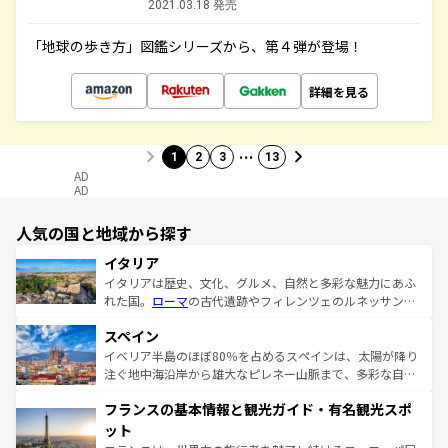
2021.03.18 発売
「地球の歩き方」図鑑シリーズから、第４弾が登場！
詳細を見る
…
1
2
3
13
AD
AD
人気の国と地域から探す
イタリア
イタリアは歴史、文化、グルメ、自然と多彩な魅力にあふ
れた国。
ローマ
の古代遺跡やフィレンツェのルネッサンス
美術、ヴェネツィアの運河など、歴史あるスポットはもち
スペイン
ろん、トスカーナの美しい田園風景やアマルフィ海岸の絶
景など、自然景観も見逃せない。観光の合間には、本場の
イベリア半島のほぼ80％を占めるスペインは、太陽が降り
ピザやパスタなど、絶品のイタリア料理を堪能することも
注ぐ地中海沿岸から雄大なピレネー山脈まで、多彩な自然
できる。朝目覚めてから夜眠るまで、すべての瞬間を楽し
と文化が詰まったヨーロッパ屈指の旅行先だ。多様な地域
フランスの基本情報と観光ガイド・有名観光スポ
ませてくれるイタリアで、忘れられない旅をしてみよう！
文化が根付くこの国では、情熱的なフラメンコ、熱気あふ
なお、新着のイタリア情報は
コンテンツ一覧
を参照してほ
れる闘牛、そして美味しいタパスが生活の一部となってい
ット
しい。
る。首都マドリードの洗練された雰囲気や、バルセロナの