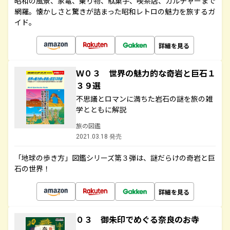
昭和の風景、家電、乗り物、駄菓子、喫茶店、カルチャーまで
網羅。懐かしさと驚きが詰まった昭和レトロの魅力を旅するガ
イド。
詳細を見る
Ｗ０３ 世界の魅力的な奇岩と巨石１
３９選
不思議とロマンに満ちた岩石の謎を旅の雑
学とともに解説
旅の図鑑
2021.03.18 発売
「地球の歩き方」図鑑シリーズ第３弾は、謎だらけの奇岩と巨
石の世界！
詳細を見る
０３ 御朱印でめぐる奈良のお寺