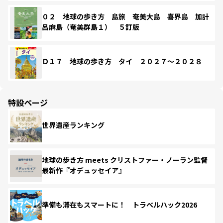
０２ 地球の歩き方 島旅 奄美大島 喜界島 加計
呂麻島（奄美群島１） ５訂版
Ｄ１７ 地球の歩き方 タイ ２０２７～２０２８
特設ページ
世界遺産ランキング
地球の歩き方 meets クリストファー・ノーラン監督
最新作『オデュッセイア』
準備も滞在もスマートに！ トラベルハック2026