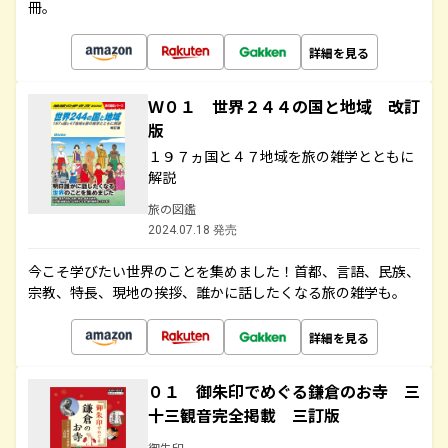
冊。
詳細を見る
Ｗ０１ 世界２４４の国と地域 改訂
版
１９７ヵ国と４７地域を旅の雑学とともに
解説
旅の図鑑
2024.07.18 発売
今こそ学びたい世界のことを集めました！首都、言語、民族、
宗教、特長、現地の挨拶、誰かに話したくなる旅の雑学も。
詳細を見る
０１ 御朱印でめぐる鎌倉のお寺 三
十三観音完全掲載 三訂版
御朱印