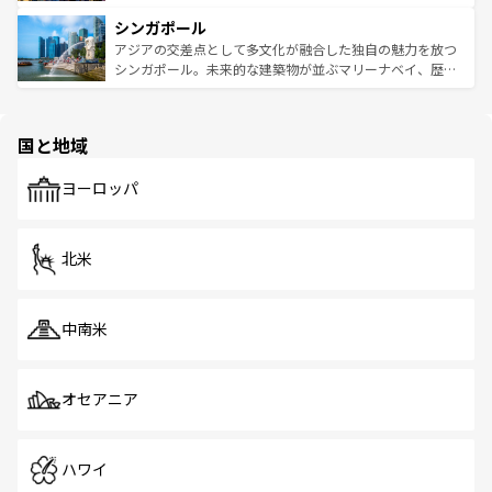
るはずだ。 なお、新着のベトナム情報は
コンテンツ一覧
を
は世界的に有名で、屋台から高級レストランまで味覚を刺
的なアートスポット、そして歴史と現代が融合した町並
参照してほしい。
シンガポール
激する。気候は一年中温暖で、どの季節にも異なる楽しみ
み、どこを訪れても感動するはず。観光スポットが密集し
が待っている。親しみやすいタイの人々、仏教を中心とし
ており、効率よく見どころを回れるのも魅力。息をのむよ
アジアの交差点として多文化が融合した独自の魅力を放つ
た文化、そして多様な観光資源が、訪れる旅人を魅了し続
うな絶景から文化的な体験まで、香港を存分に楽しみ尽く
シンガポール。未来的な建築物が並ぶマリーナベイ、歴史
ける。 なお、新着のタイ情報は
コンテンツ一覧
を参照して
そう。 なお、新着の香港情報は
コンテンツ一覧
を参照して
と伝統を感じられるエスニックタウン、多数の緑豊かな公
ほしい。
ほしい。
園や自然保護区など、自然が調和した近代的な景観と文化
の多様性あふれるカラフルな町は、どこを歩いても新しい
国と地域
発見がある。さらに、治安のよさや充実した公共交通機関
も、旅行者にとっては魅力的なポイント。グルメも豊富
で、ホーカーズは地元の風情を楽しめる外せないスポット
ヨーロッパ
だ。訪れる人を飽きさせないシンガポールで、多様な魅力
を体感しよう。 なお、新着のシンガポール情報は
コンテン
ツ一覧
を参照してほしい。
北米
中南米
オセアニア
ハワイ