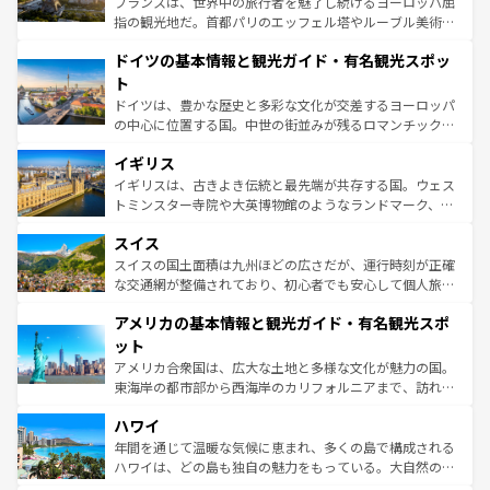
フランスは、世界中の旅行者を魅了し続けるヨーロッパ屈
アートに溢れた街角から、地方では古代ローマ遺跡や中世
指の観光地だ。首都パリのエッフェル塔やルーブル美術館
の城塞都市、穏やかなビーチリゾートまで多彩な表情を見
といった象徴的なスポットから、田舎町の古風な美しさま
せる。地方によって風土や気候が異なるスペインはその個
ドイツの基本情報と観光ガイド・有名観光スポッ
で、幅広い魅力が詰まっている。華麗な宮殿、歴史的な大
性で訪れる人を魅了する。 なお、新着のスペイン情報は
コ
聖堂、美しいビーチ、そして豊かな自然が、訪れる者を心
ト
ンテンツ一覧
を参照してほしい。
から魅了する。また、フランスは美食の国としても知ら
ドイツは、豊かな歴史と多彩な文化が交差するヨーロッパ
れ、フランス料理はユネスコ無形文化遺産にも登録されて
の中心に位置する国。中世の街並みが残るロマンチック街
いる。シャンパンの発祥地であるランス、プロヴァンスの
道から、未来を先取りするようなモダンな都市まで多様な
香り高いラベンダー畑など、多彩な楽しみ方が可能だ。さ
イギリス
顔を持つこの国は、どこを歩いても飽きることがない。ベ
らに、パリ以外の地域にも魅力が溢れており、どの街角に
ルリンの文化的活気、バイエルン州のアルプスの絶景、そ
イギリスは、古きよき伝統と最先端が共存する国。ウェス
も豊かな歴史と文化が息づいている。パリ以外の個性あふ
してライン川沿いのワイン畑といった風景は必見。ビール
トミンスター寺院や大英博物館のようなランドマーク、歴
れる地方に足を運ぶとそれぞれで全く異なる文化を体験で
とソーセージを味わいながら地元の人と過ごす楽しい時間
史ある大学都市、美しい丘陵地帯や牧歌的な風景など、エ
きるだろう。 なお、新着のフランス情報は
コンテンツ一覧
スイス
は、お酒好きな人にはぜひ体験してほしい。 なお、新着の
リアごとに異なる魅力がある。また、優雅なアフタヌーン
を参照してほしい。
ドイツ情報は
コンテンツ一覧
を参照してほしい。
ティー、ビール好きにはたまらない英国パブ、サッカー観
スイスの国土面積は九州ほどの広さだが、運行時刻が正確
戦など、本場だからこそできる体験も豊富。イギリスを旅
な交通網が整備されており、初心者でも安心して個人旅行
して楽しみつくそう。 なお、新着のイギリス情報は
コンテ
を楽しめる。日本同様に時刻表どおりの旅が可能だ。中世
アメリカの基本情報と観光ガイド・有名観光スポ
ンツ一覧
を参照してほしい。
の建物がそのまま残る町や、スイスならではのユニークな
博物館もあり、アルプス観光だけでなく町歩きも満喫する
ット
ことができる。国民の所得が高いため物価も高いが、旅行
アメリカ合衆国は、広大な土地と多様な文化が魅力の国。
者向けの交通パス提供のサービスもあり、うまく活用すれ
東海岸の都市部から西海岸のカリフォルニアまで、訪れる
ば市内交通費無料で観光を楽しむこともできる。 なお、新
場所ごとに異なる風景と体験が待っている。ニューヨーク
着のスイス情報は
コンテンツ一覧
を参照してほしい。
ハワイ
のような巨大都市は、観光、ショッピング、エンターテイ
ンメントが詰まった刺激的なスポットだ。一方、アメリカ
年間を通じて温暖な気候に恵まれ、多くの島で構成される
西部には大自然が広がり、グランドキャニオンやイエロー
ハワイは、どの島も独自の魅力をもっている。大自然の神
ストーン国立公園といった絶景が堪能できる。さらに、南
秘を感じたいなら、火山が生み出した壮大な景観を誇るハ