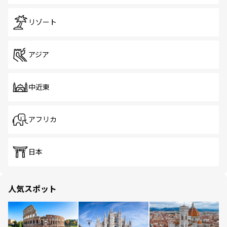
リゾート
アジア
中近東
アフリカ
日本
人気スポット