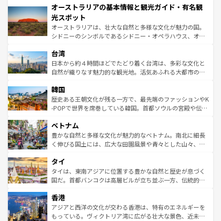
オーストラリアの基本情報と観光ガイド・有名観
部のニューオーリンズでは、音楽と美食が融合した独特の
ワイ島は見逃せない。また、定番の観光地といえばオアフ
文化が魅力。旅行者はアメリカの各地域で異なる魅力を楽
島だが、静かな自然を求めるならマウイ島やカウアイ島が
光スポット
しみながら、その多様性と豊かな歴史を感じることができ
おすすめ。エメラルドグリーンに輝く海をはじめ、豊かな
オーストラリアは、壮大な自然と多様な文化が魅力の国。
るだろう。車でのロードトリップや列車の旅も、アメリカ
文化や歴史が息づいている。「アロハスピリット」と呼ば
シドニーのシンボルであるシドニー・オペラハウス、オー
ならではの贅沢な旅のスタイルだ。 なお、新着のアメリカ
れるおもてなしの心で訪れる人々を迎えてくれるハワイの
ストラリア東海岸北部に広がる大サンゴ礁地帯グレートバ
情報は
コンテンツ一覧
を参照してほしい。
人々、おいしいローカルフードやハワイアンミュージッ
台湾
リアリーフや大陸中央部にそびえるウルル（エアーズロッ
ク、伝統的なフラダンスなど、すべてがハワイの魅力を彩
ク）、タスマニアの美しい原生林やケアンズの熱帯雨林な
日本から約４時間ほどでたどり着く台湾は、多彩な文化と
っている。訪れるたびに新しい発見と感動が待っているハ
ど、見どころがたくさん。また、カフェやワイン、オージ
自然が織りなす魅力的な観光地。活気あふれる大都市の台
ワイを、存分に味わってほしい。 なお、新着のハワイ情報
ービーフなどの食文化も豊かで、美味しいものであふれて
北やノスタルジックな町並みが人気な九份（ジォウフェ
は
コンテンツ一覧
を参照してほしい。
韓国
いる。アクティビティも充実しており、サーフィンやダイ
ン）、静ひつな山岳地帯である台湾東部など、都市の喧騒
ビング、ハイキングなど、アウトドア好きにはたまらな
と山間の静けさが共存しており、訪れる人に新しい発見と
歴史ある王朝文化が残る一方で、最先端のファッションやK
い。オーストラリアの多彩な魅力を存分に味わいつくそ
驚きをもたらしてくれる。また、奥深い台湾の食文化も魅
-POPで世界を席巻している韓国。首都ソウルの宮殿や伝統
う。 なお、新着のオーストラリア情報は
コンテンツ一覧
を
力で、夜市などの屋台グルメから高級料理、ヘルシーで美
家屋が並ぶエリアでは韓国の歴史と文化に浸ることがで
参照してほしい。
ベトナム
容にもいいと評判のスイーツなど、バラエティ豊かな料理
き、地方に足を延ばせば四季折々の自然美を楽しむことが
が味わえる。 なお、新着の台湾情報は
コンテンツ一覧
を参
できる。そして、キムチや焼肉、絶品のストリートフード
豊かな自然と多様な文化が魅力的なベトナム。南北に細長
照してほしい。
まで、さまざまな韓国料理が待っている。夜には、韓国な
く伸びる国土には、広大な田園風景や青々とした山々、世
らではのナイトライフも堪能できる。あたたかいホスピタ
界遺産に登録された壮大な自然景観が点在し、都市部では
タイ
リティに包まれながら、韓国の多彩な魅力を心ゆくまで味
急速な発展と共に伝統が息づく。ハノイの古い町並みやホ
わってみてほしい。 なお、新着の韓国情報は
コンテンツ一
ーチミン市のフランス統治時代の建物も、独特の雰囲気を
タイは、東南アジアに位置する豊かな自然と歴史が息づく
覧
を参照してほしい。
醸し出している。また、バラエティの豊かさとおいしさで
国だ。首都バンコクは高層ビルが立ち並ぶ一方、伝統的な
世界中の食通を魅了してやまないベトナム料理も魅力のひ
寺院や市場がいたるところに点在し、古きよき文化と現代
香港
とつ。フォーやバインミー、ベトナムコーヒーなどは、ぜ
の活気が交差している。北部ではチェンマイなどの山岳地
ひ現地で味わいたい。どの地域を訪れてもあたたかい人々
帯で自然と触れ合い、南部ではプーケットやクラビの美し
アジアと西洋の文化が交わる香港は、特有のエネルギーを
が旅行者を迎えてくれるので、きっと忘れられない旅にな
いビーチでリゾート気分を楽しむことができる。タイ料理
もっている。ヴィクトリア湾に広がる壮大な景色、近未来