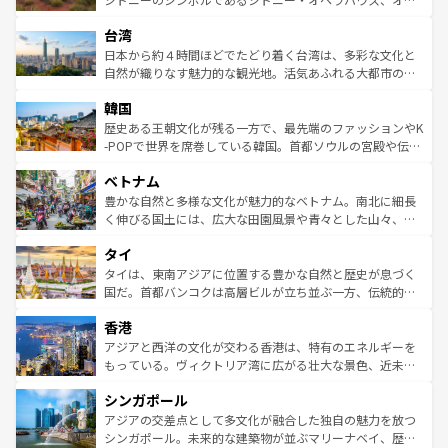
るだろう。車でのロードトリップや列車の旅も、アメリカ
文化や歴史が息づいている。「アロハスピリット」と呼ば
ストラリア東海岸北部に広がる大サンゴ礁地帯グレートバ
ならではの贅沢な旅のスタイルだ。 なお、新着のアメリカ
台湾
れるおもてなしの心で訪れる人々を迎えてくれるハワイの
リアリーフや大陸中央部にそびえるウルル（エアーズロッ
情報は
コンテンツ一覧
を参照してほしい。
人々、おいしいローカルフードやハワイアンミュージッ
ク）、タスマニアの美しい原生林やケアンズの熱帯雨林な
日本から約４時間ほどでたどり着く台湾は、多彩な文化と
ク、伝統的なフラダンスなど、すべてがハワイの魅力を彩
ど、見どころがたくさん。また、カフェやワイン、オージ
自然が織りなす魅力的な観光地。活気あふれる大都市の台
っている。訪れるたびに新しい発見と感動が待っているハ
ービーフなどの食文化も豊かで、美味しいものであふれて
北やノスタルジックな町並みが人気な九份（ジォウフェ
ワイを、存分に味わってほしい。 なお、新着のハワイ情報
韓国
いる。アクティビティも充実しており、サーフィンやダイ
ン）、静ひつな山岳地帯である台湾東部など、都市の喧騒
は
コンテンツ一覧
を参照してほしい。
ビング、ハイキングなど、アウトドア好きにはたまらな
と山間の静けさが共存しており、訪れる人に新しい発見と
歴史ある王朝文化が残る一方で、最先端のファッションやK
い。オーストラリアの多彩な魅力を存分に味わいつくそ
驚きをもたらしてくれる。また、奥深い台湾の食文化も魅
-POPで世界を席巻している韓国。首都ソウルの宮殿や伝統
う。 なお、新着のオーストラリア情報は
コンテンツ一覧
を
力で、夜市などの屋台グルメから高級料理、ヘルシーで美
家屋が並ぶエリアでは韓国の歴史と文化に浸ることがで
参照してほしい。
ベトナム
容にもいいと評判のスイーツなど、バラエティ豊かな料理
き、地方に足を延ばせば四季折々の自然美を楽しむことが
が味わえる。 なお、新着の台湾情報は
コンテンツ一覧
を参
できる。そして、キムチや焼肉、絶品のストリートフード
豊かな自然と多様な文化が魅力的なベトナム。南北に細長
照してほしい。
まで、さまざまな韓国料理が待っている。夜には、韓国な
く伸びる国土には、広大な田園風景や青々とした山々、世
らではのナイトライフも堪能できる。あたたかいホスピタ
界遺産に登録された壮大な自然景観が点在し、都市部では
タイ
リティに包まれながら、韓国の多彩な魅力を心ゆくまで味
急速な発展と共に伝統が息づく。ハノイの古い町並みやホ
わってみてほしい。 なお、新着の韓国情報は
コンテンツ一
ーチミン市のフランス統治時代の建物も、独特の雰囲気を
タイは、東南アジアに位置する豊かな自然と歴史が息づく
覧
を参照してほしい。
醸し出している。また、バラエティの豊かさとおいしさで
国だ。首都バンコクは高層ビルが立ち並ぶ一方、伝統的な
世界中の食通を魅了してやまないベトナム料理も魅力のひ
寺院や市場がいたるところに点在し、古きよき文化と現代
香港
とつ。フォーやバインミー、ベトナムコーヒーなどは、ぜ
の活気が交差している。北部ではチェンマイなどの山岳地
ひ現地で味わいたい。どの地域を訪れてもあたたかい人々
帯で自然と触れ合い、南部ではプーケットやクラビの美し
アジアと西洋の文化が交わる香港は、特有のエネルギーを
が旅行者を迎えてくれるので、きっと忘れられない旅にな
いビーチでリゾート気分を楽しむことができる。タイ料理
もっている。ヴィクトリア湾に広がる壮大な景色、近未来
るはずだ。 なお、新着のベトナム情報は
コンテンツ一覧
を
は世界的に有名で、屋台から高級レストランまで味覚を刺
的なアートスポット、そして歴史と現代が融合した町並
参照してほしい。
シンガポール
激する。気候は一年中温暖で、どの季節にも異なる楽しみ
み、どこを訪れても感動するはず。観光スポットが密集し
が待っている。親しみやすいタイの人々、仏教を中心とし
ており、効率よく見どころを回れるのも魅力。息をのむよ
アジアの交差点として多文化が融合した独自の魅力を放つ
た文化、そして多様な観光資源が、訪れる旅人を魅了し続
うな絶景から文化的な体験まで、香港を存分に楽しみ尽く
シンガポール。未来的な建築物が並ぶマリーナベイ、歴史