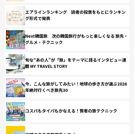
エアラインランキング 読者の投票をもとにランキン
グ形式で発表
Next韓国旅 次の韓国旅行がもっと楽しくなる 旅先・
グルメ・テクニック
旬な“あの人”が「旅」をテーマに語るインタビュー連
載 MY TRAVEL STORY
今、こんな旅がしてみたい！地球の歩き方が選ぶ2026
年絶対行くべき旅先30
コスパもタイパもかなえる！賢者の旅テクニック