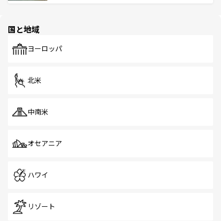
ける。 なお、新着のタイ情報は
コンテンツ一覧
を参照して
そう。 なお、新着の香港情報は
コンテンツ一覧
を参照して
と伝統を感じられるエスニックタウン、多数の緑豊かな公
ほしい。
ほしい。
園や自然保護区など、自然が調和した近代的な景観と文化
の多様性あふれるカラフルな町は、どこを歩いても新しい
国と地域
発見がある。さらに、治安のよさや充実した公共交通機関
も、旅行者にとっては魅力的なポイント。グルメも豊富
で、ホーカーズは地元の風情を楽しめる外せないスポット
ヨーロッパ
だ。訪れる人を飽きさせないシンガポールで、多様な魅力
を体感しよう。 なお、新着のシンガポール情報は
コンテン
ツ一覧
を参照してほしい。
北米
中南米
オセアニア
ハワイ
リゾート