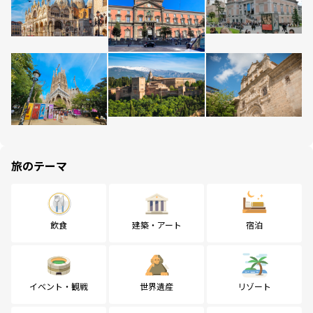
旅のテーマ
飲食
建築・アート
宿泊
イベント・観戦
世界遺産
リゾート