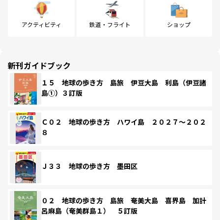
アクティビティ
鉄道・フライト
ショップ
新刊ガイドブック
１５ 地球の歩き方 島旅 伊豆大島 利島（伊豆諸
島①）３訂版
Ｃ０２ 地球の歩き方 ハワイ島 ２０２７～２０２
８
Ｊ３３ 地球の歩き方 墨田区
０２ 地球の歩き方 島旅 奄美大島 喜界島 加計
呂麻島（奄美群島１） ５訂版