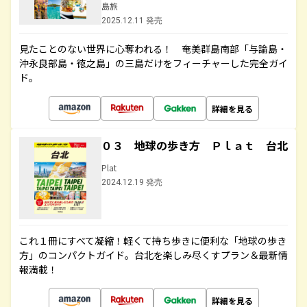
島旅
2025.12.11 発売
見たことのない世界に心奪われる！ 奄美群島南部「与論島・
沖永良部島・徳之島」の三島だけをフィーチャーした完全ガイ
ド。
詳細を見る
０３ 地球の歩き方 Ｐｌａｔ 台北
Plat
2024.12.19 発売
これ１冊にすべて凝縮！軽くて持ち歩きに便利な「地球の歩き
方」のコンパクトガイド。台北を楽しみ尽くすプラン＆最新情
報満載！
詳細を見る