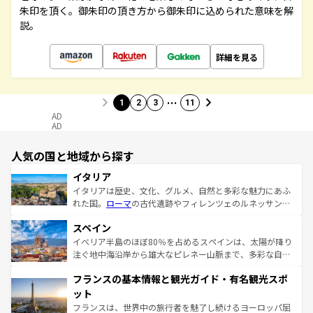
朱印を頂く。御朱印の頂き方から御朱印に込められた意味を解
説。
詳細を見る
…
1
2
3
11
AD
AD
人気の国と地域から探す
イタリア
イタリアは歴史、文化、グルメ、自然と多彩な魅力にあふ
れた国。
ローマ
の古代遺跡やフィレンツェのルネッサンス
美術、ヴェネツィアの運河など、歴史あるスポットはもち
スペイン
ろん、トスカーナの美しい田園風景やアマルフィ海岸の絶
景など、自然景観も見逃せない。観光の合間には、本場の
イベリア半島のほぼ80％を占めるスペインは、太陽が降り
ピザやパスタなど、絶品のイタリア料理を堪能することも
注ぐ地中海沿岸から雄大なピレネー山脈まで、多彩な自然
できる。朝目覚めてから夜眠るまで、すべての瞬間を楽し
と文化が詰まったヨーロッパ屈指の旅行先だ。多様な地域
フランスの基本情報と観光ガイド・有名観光スポ
ませてくれるイタリアで、忘れられない旅をしてみよう！
文化が根付くこの国では、情熱的なフラメンコ、熱気あふ
なお、新着のイタリア情報は
コンテンツ一覧
を参照してほ
れる闘牛、そして美味しいタパスが生活の一部となってい
ット
しい。
る。首都マドリードの洗練された雰囲気や、バルセロナの
フランスは、世界中の旅行者を魅了し続けるヨーロッパ屈