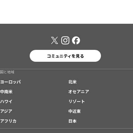
コミュニティを見る
国と地域
ヨーロッパ
北米
中南米
オセアニア
ハワイ
リゾート
アジア
中近東
アフリカ
日本