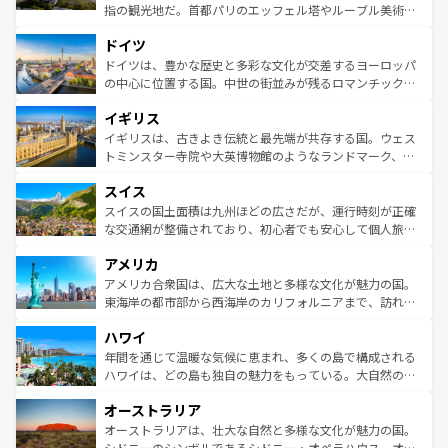
アートに溢れた街角から、地方では古代ローマ遺跡や中世
指の観光地だ。首都パリのエッフェル塔やルーブル美術館
の城塞都市、穏やかなビーチリゾートまで多彩な表情を見
といった象徴的なスポットから、田舎町の古風な美しさま
せる。地方によって風土や気候が異なるスペインはその個
ドイツ
で、幅広い魅力が詰まっている。華麗な宮殿、歴史的な大
性で訪れる人を魅了する。 なお、新着のスペイン情報は
コ
聖堂、美しいビーチ、そして豊かな自然が、訪れる者を心
ドイツは、豊かな歴史と多彩な文化が交差するヨーロッパ
ンテンツ一覧
を参照してほしい。
から魅了する。また、フランスは美食の国としても知ら
の中心に位置する国。中世の街並みが残るロマンチック街
れ、フランス料理はユネスコ無形文化遺産にも登録されて
道から、未来を先取りするようなモダンな都市まで多様な
イギリス
いる。シャンパンの発祥地であるランス、プロヴァンスの
顔を持つこの国は、どこを歩いても飽きることがない。ベ
香り高いラベンダー畑など、多彩な楽しみ方が可能だ。さ
ルリンの文化的活気、バイエルン州のアルプスの絶景、そ
イギリスは、古きよき伝統と最先端が共存する国。ウェス
らに、パリ以外の地域にも魅力が溢れており、どの街角に
してライン川沿いのワイン畑といった風景は必見。ビール
トミンスター寺院や大英博物館のようなランドマーク、歴
も豊かな歴史と文化が息づいている。パリ以外の個性あふ
とソーセージを味わいながら地元の人と過ごす楽しい時間
史ある大学都市、美しい丘陵地帯や牧歌的な風景など、エ
れる地方に足を運ぶとそれぞれで全く異なる文化を体験で
スイス
は、お酒好きな人にはぜひ体験してほしい。 なお、新着の
リアごとに異なる魅力がある。また、優雅なアフタヌーン
きるだろう。 なお、新着のフランス情報は
コンテンツ一覧
ドイツ情報は
コンテンツ一覧
を参照してほしい。
ティー、ビール好きにはたまらない英国パブ、サッカー観
スイスの国土面積は九州ほどの広さだが、運行時刻が正確
を参照してほしい。
戦など、本場だからこそできる体験も豊富。イギリスを旅
な交通網が整備されており、初心者でも安心して個人旅行
して楽しみつくそう。 なお、新着のイギリス情報は
コンテ
を楽しめる。日本同様に時刻表どおりの旅が可能だ。中世
アメリカ
ンツ一覧
を参照してほしい。
の建物がそのまま残る町や、スイスならではのユニークな
博物館もあり、アルプス観光だけでなく町歩きも満喫する
アメリカ合衆国は、広大な土地と多様な文化が魅力の国。
ことができる。国民の所得が高いため物価も高いが、旅行
東海岸の都市部から西海岸のカリフォルニアまで、訪れる
者向けの交通パス提供のサービスもあり、うまく活用すれ
場所ごとに異なる風景と体験が待っている。ニューヨーク
ハワイ
ば市内交通費無料で観光を楽しむこともできる。 なお、新
のような巨大都市は、観光、ショッピング、エンターテイ
着のスイス情報は
コンテンツ一覧
を参照してほしい。
ンメントが詰まった刺激的なスポットだ。一方、アメリカ
年間を通じて温暖な気候に恵まれ、多くの島で構成される
西部には大自然が広がり、グランドキャニオンやイエロー
ハワイは、どの島も独自の魅力をもっている。大自然の神
ストーン国立公園といった絶景が堪能できる。さらに、南
秘を感じたいなら、火山が生み出した壮大な景観を誇るハ
オーストラリア
部のニューオーリンズでは、音楽と美食が融合した独特の
ワイ島は見逃せない。また、定番の観光地といえばオアフ
文化が魅力。旅行者はアメリカの各地域で異なる魅力を楽
島だが、静かな自然を求めるならマウイ島やカウアイ島が
オーストラリアは、壮大な自然と多様な文化が魅力の国。
しみながら、その多様性と豊かな歴史を感じることができ
おすすめ。エメラルドグリーンに輝く海をはじめ、豊かな
シドニーのシンボルであるシドニー・オペラハウス、オー