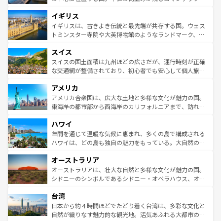
れ、フランス料理はユネスコ無形文化遺産にも登録されて
道から、未来を先取りするようなモダンな都市まで多様な
イギリス
いる。シャンパンの発祥地であるランス、プロヴァンスの
顔を持つこの国は、どこを歩いても飽きることがない。ベ
香り高いラベンダー畑など、多彩な楽しみ方が可能だ。さ
ルリンの文化的活気、バイエルン州のアルプスの絶景、そ
イギリスは、古きよき伝統と最先端が共存する国。ウェス
らに、パリ以外の地域にも魅力が溢れており、どの街角に
してライン川沿いのワイン畑といった風景は必見。ビール
トミンスター寺院や大英博物館のようなランドマーク、歴
も豊かな歴史と文化が息づいている。パリ以外の個性あふ
とソーセージを味わいながら地元の人と過ごす楽しい時間
史ある大学都市、美しい丘陵地帯や牧歌的な風景など、エ
れる地方に足を運ぶとそれぞれで全く異なる文化を体験で
スイス
は、お酒好きな人にはぜひ体験してほしい。 なお、新着の
リアごとに異なる魅力がある。また、優雅なアフタヌーン
きるだろう。 なお、新着のフランス情報は
コンテンツ一覧
ドイツ情報は
コンテンツ一覧
を参照してほしい。
ティー、ビール好きにはたまらない英国パブ、サッカー観
スイスの国土面積は九州ほどの広さだが、運行時刻が正確
を参照してほしい。
戦など、本場だからこそできる体験も豊富。イギリスを旅
な交通網が整備されており、初心者でも安心して個人旅行
して楽しみつくそう。 なお、新着のイギリス情報は
コンテ
を楽しめる。日本同様に時刻表どおりの旅が可能だ。中世
アメリカ
ンツ一覧
を参照してほしい。
の建物がそのまま残る町や、スイスならではのユニークな
博物館もあり、アルプス観光だけでなく町歩きも満喫する
アメリカ合衆国は、広大な土地と多様な文化が魅力の国。
ことができる。国民の所得が高いため物価も高いが、旅行
東海岸の都市部から西海岸のカリフォルニアまで、訪れる
者向けの交通パス提供のサービスもあり、うまく活用すれ
場所ごとに異なる風景と体験が待っている。ニューヨーク
ハワイ
ば市内交通費無料で観光を楽しむこともできる。 なお、新
のような巨大都市は、観光、ショッピング、エンターテイ
着のスイス情報は
コンテンツ一覧
を参照してほしい。
ンメントが詰まった刺激的なスポットだ。一方、アメリカ
年間を通じて温暖な気候に恵まれ、多くの島で構成される
西部には大自然が広がり、グランドキャニオンやイエロー
ハワイは、どの島も独自の魅力をもっている。大自然の神
ストーン国立公園といった絶景が堪能できる。さらに、南
秘を感じたいなら、火山が生み出した壮大な景観を誇るハ
オーストラリア
部のニューオーリンズでは、音楽と美食が融合した独特の
ワイ島は見逃せない。また、定番の観光地といえばオアフ
文化が魅力。旅行者はアメリカの各地域で異なる魅力を楽
島だが、静かな自然を求めるならマウイ島やカウアイ島が
オーストラリアは、壮大な自然と多様な文化が魅力の国。
しみながら、その多様性と豊かな歴史を感じることができ
おすすめ。エメラルドグリーンに輝く海をはじめ、豊かな
シドニーのシンボルであるシドニー・オペラハウス、オー
るだろう。車でのロードトリップや列車の旅も、アメリカ
文化や歴史が息づいている。「アロハスピリット」と呼ば
ストラリア東海岸北部に広がる大サンゴ礁地帯グレートバ
ならではの贅沢な旅のスタイルだ。 なお、新着のアメリカ
台湾
れるおもてなしの心で訪れる人々を迎えてくれるハワイの
リアリーフや大陸中央部にそびえるウルル（エアーズロッ
情報は
コンテンツ一覧
を参照してほしい。
人々、おいしいローカルフードやハワイアンミュージッ
ク）、タスマニアの美しい原生林やケアンズの熱帯雨林な
日本から約４時間ほどでたどり着く台湾は、多彩な文化と
ク、伝統的なフラダンスなど、すべてがハワイの魅力を彩
ど、見どころがたくさん。また、カフェやワイン、オージ
自然が織りなす魅力的な観光地。活気あふれる大都市の台