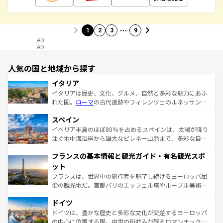
…
1
2
3
9
AD
AD
人気の国と地域から探す
イタリア
イタリアは歴史、文化、グルメ、自然と多彩な魅力にあふ
れた国。
ローマ
の古代遺跡やフィレンツェのルネッサンス
美術、ヴェネツィアの運河など、歴史あるスポットはもち
スペイン
ろん、トスカーナの美しい田園風景やアマルフィ海岸の絶
景など、自然景観も見逃せない。観光の合間には、本場の
イベリア半島のほぼ80％を占めるスペインは、太陽が降り
ピザやパスタなど、絶品のイタリア料理を堪能することも
注ぐ地中海沿岸から雄大なピレネー山脈まで、多彩な自然
できる。朝目覚めてから夜眠るまで、すべての瞬間を楽し
と文化が詰まったヨーロッパ屈指の旅行先だ。多様な地域
フランスの基本情報と観光ガイド・有名観光スポ
ませてくれるイタリアで、忘れられない旅をしてみよう！
文化が根付くこの国では、情熱的なフラメンコ、熱気あふ
なお、新着のイタリア情報は
コンテンツ一覧
を参照してほ
れる闘牛、そして美味しいタパスが生活の一部となってい
ット
しい。
る。首都マドリードの洗練された雰囲気や、バルセロナの
フランスは、世界中の旅行者を魅了し続けるヨーロッパ屈
アートに溢れた街角から、地方では古代ローマ遺跡や中世
指の観光地だ。首都パリのエッフェル塔やルーブル美術館
の城塞都市、穏やかなビーチリゾートまで多彩な表情を見
といった象徴的なスポットから、田舎町の古風な美しさま
せる。地方によって風土や気候が異なるスペインはその個
ドイツ
で、幅広い魅力が詰まっている。華麗な宮殿、歴史的な大
性で訪れる人を魅了する。 なお、新着のスペイン情報は
コ
聖堂、美しいビーチ、そして豊かな自然が、訪れる者を心
ドイツは、豊かな歴史と多彩な文化が交差するヨーロッパ
ンテンツ一覧
を参照してほしい。
から魅了する。また、フランスは美食の国としても知ら
の中心に位置する国。中世の街並みが残るロマンチック街