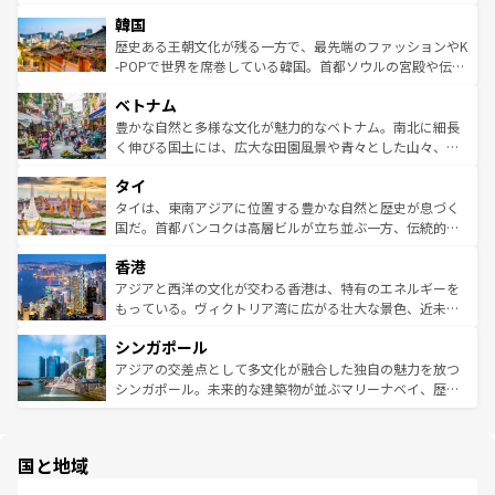
っている。訪れるたびに新しい発見と感動が待っているハ
ービーフなどの食文化も豊かで、美味しいものであふれて
北やノスタルジックな町並みが人気な九份（ジォウフェ
ワイを、存分に味わってほしい。 なお、新着のハワイ情報
韓国
いる。アクティビティも充実しており、サーフィンやダイ
ン）、静ひつな山岳地帯である台湾東部など、都市の喧騒
は
コンテンツ一覧
を参照してほしい。
ビング、ハイキングなど、アウトドア好きにはたまらな
と山間の静けさが共存しており、訪れる人に新しい発見と
歴史ある王朝文化が残る一方で、最先端のファッションやK
い。オーストラリアの多彩な魅力を存分に味わいつくそ
驚きをもたらしてくれる。また、奥深い台湾の食文化も魅
-POPで世界を席巻している韓国。首都ソウルの宮殿や伝統
う。 なお、新着のオーストラリア情報は
コンテンツ一覧
を
力で、夜市などの屋台グルメから高級料理、ヘルシーで美
家屋が並ぶエリアでは韓国の歴史と文化に浸ることがで
参照してほしい。
ベトナム
容にもいいと評判のスイーツなど、バラエティ豊かな料理
き、地方に足を延ばせば四季折々の自然美を楽しむことが
が味わえる。 なお、新着の台湾情報は
コンテンツ一覧
を参
できる。そして、キムチや焼肉、絶品のストリートフード
豊かな自然と多様な文化が魅力的なベトナム。南北に細長
照してほしい。
まで、さまざまな韓国料理が待っている。夜には、韓国な
く伸びる国土には、広大な田園風景や青々とした山々、世
らではのナイトライフも堪能できる。あたたかいホスピタ
界遺産に登録された壮大な自然景観が点在し、都市部では
タイ
リティに包まれながら、韓国の多彩な魅力を心ゆくまで味
急速な発展と共に伝統が息づく。ハノイの古い町並みやホ
わってみてほしい。 なお、新着の韓国情報は
コンテンツ一
ーチミン市のフランス統治時代の建物も、独特の雰囲気を
タイは、東南アジアに位置する豊かな自然と歴史が息づく
覧
を参照してほしい。
醸し出している。また、バラエティの豊かさとおいしさで
国だ。首都バンコクは高層ビルが立ち並ぶ一方、伝統的な
世界中の食通を魅了してやまないベトナム料理も魅力のひ
寺院や市場がいたるところに点在し、古きよき文化と現代
香港
とつ。フォーやバインミー、ベトナムコーヒーなどは、ぜ
の活気が交差している。北部ではチェンマイなどの山岳地
ひ現地で味わいたい。どの地域を訪れてもあたたかい人々
帯で自然と触れ合い、南部ではプーケットやクラビの美し
アジアと西洋の文化が交わる香港は、特有のエネルギーを
が旅行者を迎えてくれるので、きっと忘れられない旅にな
いビーチでリゾート気分を楽しむことができる。タイ料理
もっている。ヴィクトリア湾に広がる壮大な景色、近未来
るはずだ。 なお、新着のベトナム情報は
コンテンツ一覧
を
は世界的に有名で、屋台から高級レストランまで味覚を刺
的なアートスポット、そして歴史と現代が融合した町並
参照してほしい。
シンガポール
激する。気候は一年中温暖で、どの季節にも異なる楽しみ
み、どこを訪れても感動するはず。観光スポットが密集し
が待っている。親しみやすいタイの人々、仏教を中心とし
ており、効率よく見どころを回れるのも魅力。息をのむよ
アジアの交差点として多文化が融合した独自の魅力を放つ
た文化、そして多様な観光資源が、訪れる旅人を魅了し続
うな絶景から文化的な体験まで、香港を存分に楽しみ尽く
シンガポール。未来的な建築物が並ぶマリーナベイ、歴史
ける。 なお、新着のタイ情報は
コンテンツ一覧
を参照して
そう。 なお、新着の香港情報は
コンテンツ一覧
を参照して
と伝統を感じられるエスニックタウン、多数の緑豊かな公
ほしい。
ほしい。
園や自然保護区など、自然が調和した近代的な景観と文化
の多様性あふれるカラフルな町は、どこを歩いても新しい
国と地域
発見がある。さらに、治安のよさや充実した公共交通機関
も、旅行者にとっては魅力的なポイント。グルメも豊富