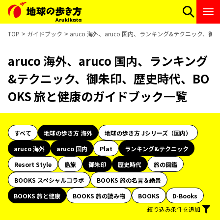
TOP
ガイドブック
aruco 海外、aruco 国内、ランキング&テクニック、
aruco 海外、aruco 国内、ランキング
&テクニック、御朱印、歴史時代、BO
OKS 旅と健康のガイドブック一覧
すべて
地球の歩き方 海外
地球の歩き方 Jシリーズ（国内）
aruco 海外
aruco 国内
Plat
ランキング&テクニック
Resort Style
島旅
御朱印
歴史時代
旅の図鑑
BOOKS スペシャルコラボ
BOOKS 旅の名言＆絶景
BOOKS 旅と健康
BOOKS 旅の読み物
BOOKS
D-Books
絞り込み条件を追加