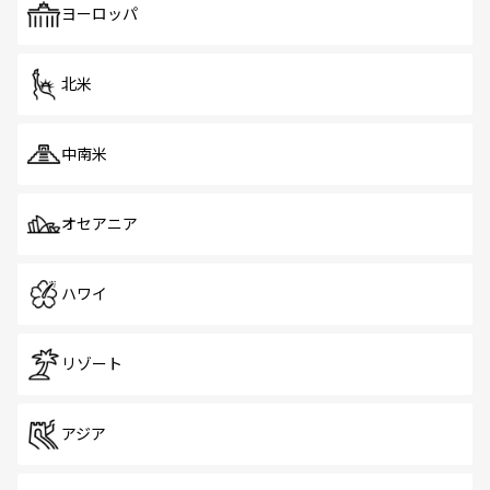
で、ホーカーズは地元の風情を楽しめる外せないスポット
ヨーロッパ
だ。訪れる人を飽きさせないシンガポールで、多様な魅力
を体感しよう。 なお、新着のシンガポール情報は
コンテン
ツ一覧
を参照してほしい。
北米
中南米
オセアニア
ハワイ
リゾート
アジア