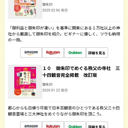
御朱印
2025.02.06 発売
「御利益と御朱印が凄い」を基準に関東にある１万社以上の神
社から厳選して御朱印を紹介。ビギナーに優しく、ツウも納得
の一冊。
詳細を見る
１０ 御朱印でめぐる秩父の寺社 三
十四観音完全掲載 改訂版
御朱印
2020.01.22 発売
都心からも日帰り可能で日本百観音のひとつである秩父三十四
観音霊場と三大神社をめぐりながら御朱印を頂こう。
詳細を見る