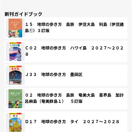
新刊ガイドブック
１５ 地球の歩き方 島旅 伊豆大島 利島（伊豆諸
島①）３訂版
Ｃ０２ 地球の歩き方 ハワイ島 ２０２７～２０２
８
Ｊ３３ 地球の歩き方 墨田区
０２ 地球の歩き方 島旅 奄美大島 喜界島 加計
呂麻島（奄美群島１） ５訂版
Ｄ１７ 地球の歩き方 タイ ２０２７～２０２８