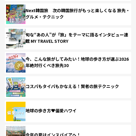
Next韓国旅 次の韓国旅行がもっと楽しくなる 旅先・
グルメ・テクニック
旬な“あの人”が「旅」をテーマに語るインタビュー連
載 MY TRAVEL STORY
今、こんな旅がしてみたい！地球の歩き方が選ぶ2026
年絶対行くべき旅先30
コスパもタイパもかなえる！賢者の旅テクニック
地球の歩き方♥偏愛ハワイ
今年の夏はインスパイアへ！