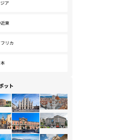
アジア
中近東
アフリカ
日本
ポット