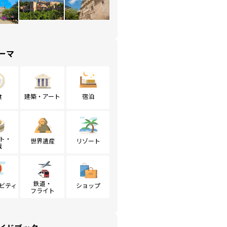
ーマ
食
建築・アート
宿泊
ト・
世界遺産
リゾート
戦
鉄道・
ビティ
ショップ
フライト