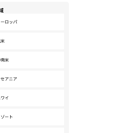
域
ヨーロッパ
北米
中南米
オセアニア
ハワイ
リゾート