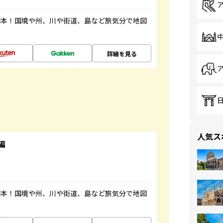
図本！国境や州、川や街道、島など旅気分で地図
詳細を見る
人気ス
編
図本！国境や州、川や街道、島など旅気分で地図