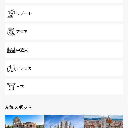
リゾート
アジア
中近東
アフリカ
日本
人気スポット