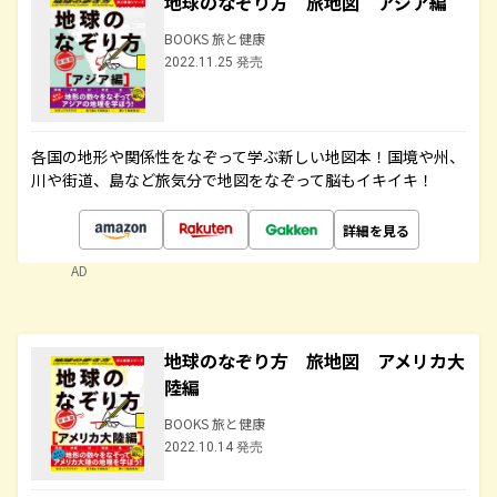
地球のなぞり方 旅地図 アジア編
BOOKS 旅と健康
2022.11.25 発売
各国の地形や関係性をなぞって学ぶ新しい地図本！国境や州、
川や街道、島など旅気分で地図をなぞって脳もイキイキ！
詳細を見る
AD
地球のなぞり方 旅地図 アメリカ大
陸編
BOOKS 旅と健康
2022.10.14 発売