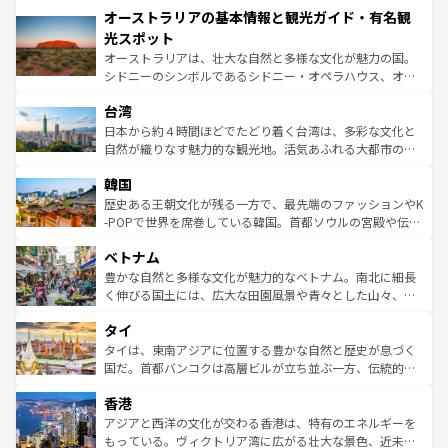
オーストラリアの基本情報と観光ガイド・有名観
部のニューオーリンズでは、音楽と美食が融合した独特の
ワイ島は見逃せない。また、定番の観光地といえばオアフ
文化が魅力。旅行者はアメリカの各地域で異なる魅力を楽
島だが、静かな自然を求めるならマウイ島やカウアイ島が
光スポット
しみながら、その多様性と豊かな歴史を感じることができ
おすすめ。エメラルドグリーンに輝く海をはじめ、豊かな
オーストラリアは、壮大な自然と多様な文化が魅力の国。
るだろう。車でのロードトリップや列車の旅も、アメリカ
文化や歴史が息づいている。「アロハスピリット」と呼ば
シドニーのシンボルであるシドニー・オペラハウス、オー
ならではの贅沢な旅のスタイルだ。 なお、新着のアメリカ
れるおもてなしの心で訪れる人々を迎えてくれるハワイの
ストラリア東海岸北部に広がる大サンゴ礁地帯グレートバ
情報は
コンテンツ一覧
を参照してほしい。
人々、おいしいローカルフードやハワイアンミュージッ
台湾
リアリーフや大陸中央部にそびえるウルル（エアーズロッ
ク、伝統的なフラダンスなど、すべてがハワイの魅力を彩
ク）、タスマニアの美しい原生林やケアンズの熱帯雨林な
日本から約４時間ほどでたどり着く台湾は、多彩な文化と
っている。訪れるたびに新しい発見と感動が待っているハ
ど、見どころがたくさん。また、カフェやワイン、オージ
自然が織りなす魅力的な観光地。活気あふれる大都市の台
ワイを、存分に味わってほしい。 なお、新着のハワイ情報
ービーフなどの食文化も豊かで、美味しいものであふれて
北やノスタルジックな町並みが人気な九份（ジォウフェ
は
コンテンツ一覧
を参照してほしい。
韓国
いる。アクティビティも充実しており、サーフィンやダイ
ン）、静ひつな山岳地帯である台湾東部など、都市の喧騒
ビング、ハイキングなど、アウトドア好きにはたまらな
と山間の静けさが共存しており、訪れる人に新しい発見と
歴史ある王朝文化が残る一方で、最先端のファッションやK
い。オーストラリアの多彩な魅力を存分に味わいつくそ
驚きをもたらしてくれる。また、奥深い台湾の食文化も魅
-POPで世界を席巻している韓国。首都ソウルの宮殿や伝統
う。 なお、新着のオーストラリア情報は
コンテンツ一覧
を
力で、夜市などの屋台グルメから高級料理、ヘルシーで美
家屋が並ぶエリアでは韓国の歴史と文化に浸ることがで
参照してほしい。
ベトナム
容にもいいと評判のスイーツなど、バラエティ豊かな料理
き、地方に足を延ばせば四季折々の自然美を楽しむことが
が味わえる。 なお、新着の台湾情報は
コンテンツ一覧
を参
できる。そして、キムチや焼肉、絶品のストリートフード
豊かな自然と多様な文化が魅力的なベトナム。南北に細長
照してほしい。
まで、さまざまな韓国料理が待っている。夜には、韓国な
く伸びる国土には、広大な田園風景や青々とした山々、世
らではのナイトライフも堪能できる。あたたかいホスピタ
界遺産に登録された壮大な自然景観が点在し、都市部では
タイ
リティに包まれながら、韓国の多彩な魅力を心ゆくまで味
急速な発展と共に伝統が息づく。ハノイの古い町並みやホ
わってみてほしい。 なお、新着の韓国情報は
コンテンツ一
ーチミン市のフランス統治時代の建物も、独特の雰囲気を
タイは、東南アジアに位置する豊かな自然と歴史が息づく
覧
を参照してほしい。
醸し出している。また、バラエティの豊かさとおいしさで
国だ。首都バンコクは高層ビルが立ち並ぶ一方、伝統的な
世界中の食通を魅了してやまないベトナム料理も魅力のひ
寺院や市場がいたるところに点在し、古きよき文化と現代
香港
とつ。フォーやバインミー、ベトナムコーヒーなどは、ぜ
の活気が交差している。北部ではチェンマイなどの山岳地
ひ現地で味わいたい。どの地域を訪れてもあたたかい人々
帯で自然と触れ合い、南部ではプーケットやクラビの美し
アジアと西洋の文化が交わる香港は、特有のエネルギーを
が旅行者を迎えてくれるので、きっと忘れられない旅にな
いビーチでリゾート気分を楽しむことができる。タイ料理
もっている。ヴィクトリア湾に広がる壮大な景色、近未来