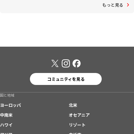
もっと見る
コミュニティを見る
国と地域
ヨーロッパ
北米
中南米
オセアニア
ハワイ
リゾート