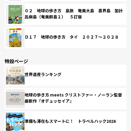
０２ 地球の歩き方 島旅 奄美大島 喜界島 加計
呂麻島（奄美群島１） ５訂版
Ｄ１７ 地球の歩き方 タイ ２０２７～２０２８
特設ページ
世界遺産ランキング
地球の歩き方 meets クリストファー・ノーラン監督
最新作『オデュッセイア』
準備も滞在もスマートに！ トラベルハック2026