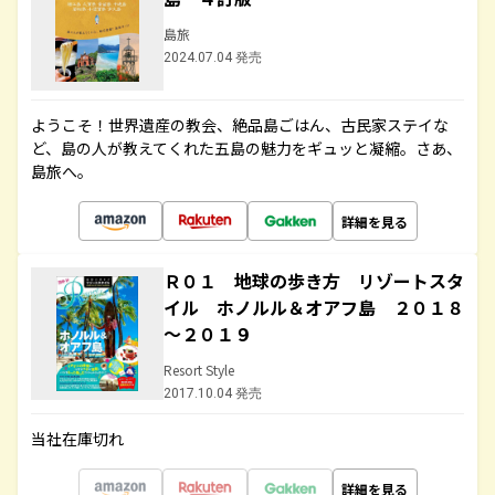
島旅
2024.07.04 発売
ようこそ！世界遺産の教会、絶品島ごはん、古民家ステイな
ど、島の人が教えてくれた五島の魅力をギュッと凝縮。さあ、
島旅へ。
詳細を見る
Ｒ０１ 地球の歩き方 リゾートスタ
イル ホノルル＆オアフ島 ２０１８
～２０１９
Resort Style
2017.10.04 発売
当社在庫切れ
詳細を見る