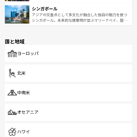
るはずだ。 なお、新着のベトナム情報は
コンテンツ一覧
を
は世界的に有名で、屋台から高級レストランまで味覚を刺
的なアートスポット、そして歴史と現代が融合した町並
参照してほしい。
シンガポール
激する。気候は一年中温暖で、どの季節にも異なる楽しみ
み、どこを訪れても感動するはず。観光スポットが密集し
が待っている。親しみやすいタイの人々、仏教を中心とし
ており、効率よく見どころを回れるのも魅力。息をのむよ
アジアの交差点として多文化が融合した独自の魅力を放つ
た文化、そして多様な観光資源が、訪れる旅人を魅了し続
うな絶景から文化的な体験まで、香港を存分に楽しみ尽く
シンガポール。未来的な建築物が並ぶマリーナベイ、歴史
ける。 なお、新着のタイ情報は
コンテンツ一覧
を参照して
そう。 なお、新着の香港情報は
コンテンツ一覧
を参照して
と伝統を感じられるエスニックタウン、多数の緑豊かな公
ほしい。
ほしい。
園や自然保護区など、自然が調和した近代的な景観と文化
の多様性あふれるカラフルな町は、どこを歩いても新しい
国と地域
発見がある。さらに、治安のよさや充実した公共交通機関
も、旅行者にとっては魅力的なポイント。グルメも豊富
で、ホーカーズは地元の風情を楽しめる外せないスポット
ヨーロッパ
だ。訪れる人を飽きさせないシンガポールで、多様な魅力
を体感しよう。 なお、新着のシンガポール情報は
コンテン
ツ一覧
を参照してほしい。
北米
中南米
オセアニア
ハワイ