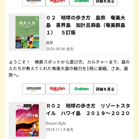
詳細を見る
０２ 地球の歩き方 島旅 奄美大
島 喜界島 加計呂麻島（奄美群島
１） ５訂版
島旅
2026.08.06 発売
ようこそ！ 絶景スポットから遊び方、カルチャーまで、島の
人たちが教えてくれた奄美大島の魅力を1冊に凝縮。さあ、島
旅へ。
詳細を見る
Ｒ０２ 地球の歩き方 リゾートスタ
イル ハワイ島 ２０１９～２０２０
Resort Style
2018.11.14 発売