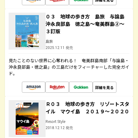
０３ 地球の歩き方 島旅 与論島
沖永良部島 徳之島～奄美群島②～
３訂版
島旅
2025.12.11 発売
見たことのない世界に心奪われる！ 奄美群島南部「与論島・
沖永良部島・徳之島」の三島だけをフィーチャーした完全ガイ
ド。
詳細を見る
Ｒ０３ 地球の歩き方 リゾートスタ
イル マウイ島 ２０１９～２０２０
Resort Style
2018.12.12 発売