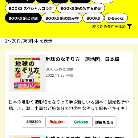
BOOKS スペシャルコラボ
BOOKS 旅の名言＆絶景
BOOKS 旅と健康
BOOKS 旅の読み物
BOOKS
D-Books
絞り込み条件を追加
1〜20件/363件中 を表示
地球のなぞり方 旅地図 日本編
BOOKS 旅と健康
2022.11.25 発売
日本の地形や造形物をなぞって学ぶ新しい地図本！観光名所や
橋、川、湖、半島など旅気分で地図をなぞって脳もイキイキ！
詳細を見る