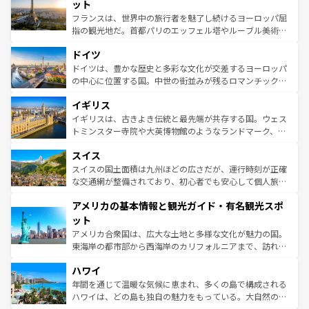
なお、新着のイタリア情報は
コンテンツ一覧
を参照してほ
れる闘牛、そして美味しいタパスが生活の一部となってい
ット
しい。
る。首都マドリードの洗練された雰囲気や、バルセロナの
フランスは、世界中の旅行者を魅了し続けるヨーロッパ屈
アートに溢れた街角から、地方では古代ローマ遺跡や中世
指の観光地だ。首都パリのエッフェル塔やルーブル美術館
の城塞都市、穏やかなビーチリゾートまで多彩な表情を見
といった象徴的なスポットから、田舎町の古風な美しさま
せる。地方によって風土や気候が異なるスペインはその個
ドイツ
で、幅広い魅力が詰まっている。華麗な宮殿、歴史的な大
性で訪れる人を魅了する。 なお、新着のスペイン情報は
コ
聖堂、美しいビーチ、そして豊かな自然が、訪れる者を心
ドイツは、豊かな歴史と多彩な文化が交差するヨーロッパ
ンテンツ一覧
を参照してほしい。
から魅了する。また、フランスは美食の国としても知ら
の中心に位置する国。中世の街並みが残るロマンチック街
れ、フランス料理はユネスコ無形文化遺産にも登録されて
道から、未来を先取りするようなモダンな都市まで多様な
イギリス
いる。シャンパンの発祥地であるランス、プロヴァンスの
顔を持つこの国は、どこを歩いても飽きることがない。ベ
香り高いラベンダー畑など、多彩な楽しみ方が可能だ。さ
ルリンの文化的活気、バイエルン州のアルプスの絶景、そ
イギリスは、古きよき伝統と最先端が共存する国。ウェス
らに、パリ以外の地域にも魅力が溢れており、どの街角に
してライン川沿いのワイン畑といった風景は必見。ビール
トミンスター寺院や大英博物館のようなランドマーク、歴
も豊かな歴史と文化が息づいている。パリ以外の個性あふ
とソーセージを味わいながら地元の人と過ごす楽しい時間
史ある大学都市、美しい丘陵地帯や牧歌的な風景など、エ
れる地方に足を運ぶとそれぞれで全く異なる文化を体験で
スイス
は、お酒好きな人にはぜひ体験してほしい。 なお、新着の
リアごとに異なる魅力がある。また、優雅なアフタヌーン
きるだろう。 なお、新着のフランス情報は
コンテンツ一覧
ドイツ情報は
コンテンツ一覧
を参照してほしい。
ティー、ビール好きにはたまらない英国パブ、サッカー観
スイスの国土面積は九州ほどの広さだが、運行時刻が正確
を参照してほしい。
戦など、本場だからこそできる体験も豊富。イギリスを旅
な交通網が整備されており、初心者でも安心して個人旅行
して楽しみつくそう。 なお、新着のイギリス情報は
コンテ
を楽しめる。日本同様に時刻表どおりの旅が可能だ。中世
アメリカの基本情報と観光ガイド・有名観光スポ
ンツ一覧
を参照してほしい。
の建物がそのまま残る町や、スイスならではのユニークな
博物館もあり、アルプス観光だけでなく町歩きも満喫する
ット
ことができる。国民の所得が高いため物価も高いが、旅行
アメリカ合衆国は、広大な土地と多様な文化が魅力の国。
者向けの交通パス提供のサービスもあり、うまく活用すれ
東海岸の都市部から西海岸のカリフォルニアまで、訪れる
ば市内交通費無料で観光を楽しむこともできる。 なお、新
場所ごとに異なる風景と体験が待っている。ニューヨーク
着のスイス情報は
コンテンツ一覧
を参照してほしい。
ハワイ
のような巨大都市は、観光、ショッピング、エンターテイ
ンメントが詰まった刺激的なスポットだ。一方、アメリカ
年間を通じて温暖な気候に恵まれ、多くの島で構成される
西部には大自然が広がり、グランドキャニオンやイエロー
ハワイは、どの島も独自の魅力をもっている。大自然の神
ストーン国立公園といった絶景が堪能できる。さらに、南
秘を感じたいなら、火山が生み出した壮大な景観を誇るハ