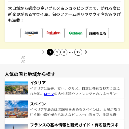
大自然から感度の高いグルメ＆ショッピングまで、訪れる度に
新発見があるマウイ島。旬のファーム巡りやマウイ産おみやげ
も満載！
詳細を見る
…
1
2
3
19
AD
AD
人気の国と地域から探す
イタリア
イタリアは歴史、文化、グルメ、自然と多彩な魅力にあふ
れた国。
ローマ
の古代遺跡やフィレンツェのルネッサンス
美術、ヴェネツィアの運河など、歴史あるスポットはもち
スペイン
ろん、トスカーナの美しい田園風景やアマルフィ海岸の絶
景など、自然景観も見逃せない。観光の合間には、本場の
イベリア半島のほぼ80％を占めるスペインは、太陽が降り
ピザやパスタなど、絶品のイタリア料理を堪能することも
注ぐ地中海沿岸から雄大なピレネー山脈まで、多彩な自然
できる。朝目覚めてから夜眠るまで、すべての瞬間を楽し
と文化が詰まったヨーロッパ屈指の旅行先だ。多様な地域
フランスの基本情報と観光ガイド・有名観光スポ
ませてくれるイタリアで、忘れられない旅をしてみよう！
文化が根付くこの国では、情熱的なフラメンコ、熱気あふ