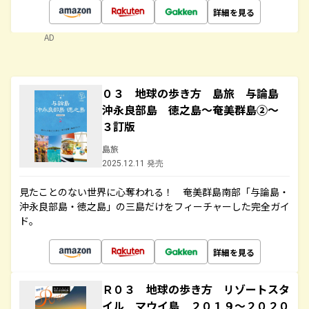
詳細を見る
AD
０３ 地球の歩き方 島旅 与論島
沖永良部島 徳之島～奄美群島②～
３訂版
島旅
2025.12.11 発売
見たことのない世界に心奪われる！ 奄美群島南部「与論島・
沖永良部島・徳之島」の三島だけをフィーチャーした完全ガイ
ド。
詳細を見る
Ｒ０３ 地球の歩き方 リゾートスタ
イル マウイ島 ２０１９～２０２０