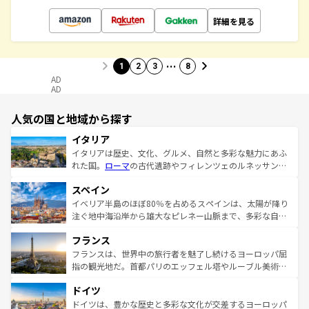
詳細を見る
…
1
2
3
8
AD
AD
人気の国と地域から探す
イタリア
イタリアは歴史、文化、グルメ、自然と多彩な魅力にあふ
れた国。
ローマ
の古代遺跡やフィレンツェのルネッサンス
美術、ヴェネツィアの運河など、歴史あるスポットはもち
スペイン
ろん、トスカーナの美しい田園風景やアマルフィ海岸の絶
景など、自然景観も見逃せない。観光の合間には、本場の
イベリア半島のほぼ80％を占めるスペインは、太陽が降り
ピザやパスタなど、絶品のイタリア料理を堪能することも
注ぐ地中海沿岸から雄大なピレネー山脈まで、多彩な自然
できる。朝目覚めてから夜眠るまで、すべての瞬間を楽し
と文化が詰まったヨーロッパ屈指の旅行先だ。多様な地域
フランス
ませてくれるイタリアで、忘れられない旅をしてみよう！
文化が根付くこの国では、情熱的なフラメンコ、熱気あふ
なお、新着のイタリア情報は
コンテンツ一覧
を参照してほ
れる闘牛、そして美味しいタパスが生活の一部となってい
フランスは、世界中の旅行者を魅了し続けるヨーロッパ屈
しい。
る。首都マドリードの洗練された雰囲気や、バルセロナの
指の観光地だ。首都パリのエッフェル塔やルーブル美術館
アートに溢れた街角から、地方では古代ローマ遺跡や中世
といった象徴的なスポットから、田舎町の古風な美しさま
ドイツ
の城塞都市、穏やかなビーチリゾートまで多彩な表情を見
で、幅広い魅力が詰まっている。華麗な宮殿、歴史的な大
せる。地方によって風土や気候が異なるスペインはその個
聖堂、美しいビーチ、そして豊かな自然が、訪れる者を心
ドイツは、豊かな歴史と多彩な文化が交差するヨーロッパ