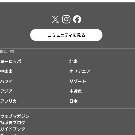
コミュニティを見る
国と地域
ヨーロッパ
北米
中南米
オセアニア
ハワイ
リゾート
アジア
中近東
アフリカ
日本
ウェブマガジン
特派員ブログ
ガイドブック
ニュース