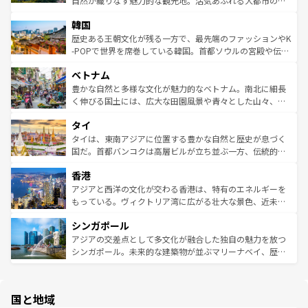
自然が織りなす魅力的な観光地。活気あふれる大都市の台
っている。訪れるたびに新しい発見と感動が待っているハ
ービーフなどの食文化も豊かで、美味しいものであふれて
北やノスタルジックな町並みが人気な九份（ジォウフェ
ワイを、存分に味わってほしい。 なお、新着のハワイ情報
韓国
いる。アクティビティも充実しており、サーフィンやダイ
ン）、静ひつな山岳地帯である台湾東部など、都市の喧騒
は
コンテンツ一覧
を参照してほしい。
ビング、ハイキングなど、アウトドア好きにはたまらな
と山間の静けさが共存しており、訪れる人に新しい発見と
歴史ある王朝文化が残る一方で、最先端のファッションやK
い。オーストラリアの多彩な魅力を存分に味わいつくそ
驚きをもたらしてくれる。また、奥深い台湾の食文化も魅
-POPで世界を席巻している韓国。首都ソウルの宮殿や伝統
う。 なお、新着のオーストラリア情報は
コンテンツ一覧
を
力で、夜市などの屋台グルメから高級料理、ヘルシーで美
家屋が並ぶエリアでは韓国の歴史と文化に浸ることがで
参照してほしい。
ベトナム
容にもいいと評判のスイーツなど、バラエティ豊かな料理
き、地方に足を延ばせば四季折々の自然美を楽しむことが
が味わえる。 なお、新着の台湾情報は
コンテンツ一覧
を参
できる。そして、キムチや焼肉、絶品のストリートフード
豊かな自然と多様な文化が魅力的なベトナム。南北に細長
照してほしい。
まで、さまざまな韓国料理が待っている。夜には、韓国な
く伸びる国土には、広大な田園風景や青々とした山々、世
らではのナイトライフも堪能できる。あたたかいホスピタ
界遺産に登録された壮大な自然景観が点在し、都市部では
タイ
リティに包まれながら、韓国の多彩な魅力を心ゆくまで味
急速な発展と共に伝統が息づく。ハノイの古い町並みやホ
わってみてほしい。 なお、新着の韓国情報は
コンテンツ一
ーチミン市のフランス統治時代の建物も、独特の雰囲気を
タイは、東南アジアに位置する豊かな自然と歴史が息づく
覧
を参照してほしい。
醸し出している。また、バラエティの豊かさとおいしさで
国だ。首都バンコクは高層ビルが立ち並ぶ一方、伝統的な
世界中の食通を魅了してやまないベトナム料理も魅力のひ
寺院や市場がいたるところに点在し、古きよき文化と現代
香港
とつ。フォーやバインミー、ベトナムコーヒーなどは、ぜ
の活気が交差している。北部ではチェンマイなどの山岳地
ひ現地で味わいたい。どの地域を訪れてもあたたかい人々
帯で自然と触れ合い、南部ではプーケットやクラビの美し
アジアと西洋の文化が交わる香港は、特有のエネルギーを
が旅行者を迎えてくれるので、きっと忘れられない旅にな
いビーチでリゾート気分を楽しむことができる。タイ料理
もっている。ヴィクトリア湾に広がる壮大な景色、近未来
るはずだ。 なお、新着のベトナム情報は
コンテンツ一覧
を
は世界的に有名で、屋台から高級レストランまで味覚を刺
的なアートスポット、そして歴史と現代が融合した町並
参照してほしい。
シンガポール
激する。気候は一年中温暖で、どの季節にも異なる楽しみ
み、どこを訪れても感動するはず。観光スポットが密集し
が待っている。親しみやすいタイの人々、仏教を中心とし
ており、効率よく見どころを回れるのも魅力。息をのむよ
アジアの交差点として多文化が融合した独自の魅力を放つ
た文化、そして多様な観光資源が、訪れる旅人を魅了し続
うな絶景から文化的な体験まで、香港を存分に楽しみ尽く
シンガポール。未来的な建築物が並ぶマリーナベイ、歴史
ける。 なお、新着のタイ情報は
コンテンツ一覧
を参照して
そう。 なお、新着の香港情報は
コンテンツ一覧
を参照して
と伝統を感じられるエスニックタウン、多数の緑豊かな公
ほしい。
ほしい。
園や自然保護区など、自然が調和した近代的な景観と文化
の多様性あふれるカラフルな町は、どこを歩いても新しい
国と地域
発見がある。さらに、治安のよさや充実した公共交通機関