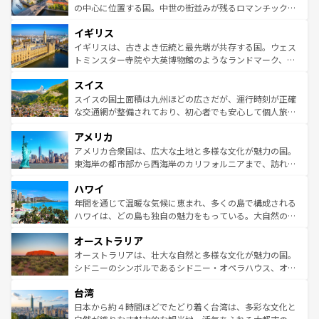
性で訪れる人を魅了する。 なお、新着のスペイン情報は
コ
から魅了する。また、フランスは美食の国としても知ら
の中心に位置する国。中世の街並みが残るロマンチック街
ンテンツ一覧
を参照してほしい。
れ、フランス料理はユネスコ無形文化遺産にも登録されて
道から、未来を先取りするようなモダンな都市まで多様な
イギリス
いる。シャンパンの発祥地であるランス、プロヴァンスの
顔を持つこの国は、どこを歩いても飽きることがない。ベ
香り高いラベンダー畑など、多彩な楽しみ方が可能だ。さ
ルリンの文化的活気、バイエルン州のアルプスの絶景、そ
イギリスは、古きよき伝統と最先端が共存する国。ウェス
らに、パリ以外の地域にも魅力が溢れており、どの街角に
してライン川沿いのワイン畑といった風景は必見。ビール
トミンスター寺院や大英博物館のようなランドマーク、歴
も豊かな歴史と文化が息づいている。パリ以外の個性あふ
とソーセージを味わいながら地元の人と過ごす楽しい時間
史ある大学都市、美しい丘陵地帯や牧歌的な風景など、エ
れる地方に足を運ぶとそれぞれで全く異なる文化を体験で
スイス
は、お酒好きな人にはぜひ体験してほしい。 なお、新着の
リアごとに異なる魅力がある。また、優雅なアフタヌーン
きるだろう。 なお、新着のフランス情報は
コンテンツ一覧
ドイツ情報は
コンテンツ一覧
を参照してほしい。
ティー、ビール好きにはたまらない英国パブ、サッカー観
スイスの国土面積は九州ほどの広さだが、運行時刻が正確
を参照してほしい。
戦など、本場だからこそできる体験も豊富。イギリスを旅
な交通網が整備されており、初心者でも安心して個人旅行
して楽しみつくそう。 なお、新着のイギリス情報は
コンテ
を楽しめる。日本同様に時刻表どおりの旅が可能だ。中世
アメリカ
ンツ一覧
を参照してほしい。
の建物がそのまま残る町や、スイスならではのユニークな
博物館もあり、アルプス観光だけでなく町歩きも満喫する
アメリカ合衆国は、広大な土地と多様な文化が魅力の国。
ことができる。国民の所得が高いため物価も高いが、旅行
東海岸の都市部から西海岸のカリフォルニアまで、訪れる
者向けの交通パス提供のサービスもあり、うまく活用すれ
場所ごとに異なる風景と体験が待っている。ニューヨーク
ハワイ
ば市内交通費無料で観光を楽しむこともできる。 なお、新
のような巨大都市は、観光、ショッピング、エンターテイ
着のスイス情報は
コンテンツ一覧
を参照してほしい。
ンメントが詰まった刺激的なスポットだ。一方、アメリカ
年間を通じて温暖な気候に恵まれ、多くの島で構成される
西部には大自然が広がり、グランドキャニオンやイエロー
ハワイは、どの島も独自の魅力をもっている。大自然の神
ストーン国立公園といった絶景が堪能できる。さらに、南
秘を感じたいなら、火山が生み出した壮大な景観を誇るハ
オーストラリア
部のニューオーリンズでは、音楽と美食が融合した独特の
ワイ島は見逃せない。また、定番の観光地といえばオアフ
文化が魅力。旅行者はアメリカの各地域で異なる魅力を楽
島だが、静かな自然を求めるならマウイ島やカウアイ島が
オーストラリアは、壮大な自然と多様な文化が魅力の国。
しみながら、その多様性と豊かな歴史を感じることができ
おすすめ。エメラルドグリーンに輝く海をはじめ、豊かな
シドニーのシンボルであるシドニー・オペラハウス、オー
るだろう。車でのロードトリップや列車の旅も、アメリカ
文化や歴史が息づいている。「アロハスピリット」と呼ば
ストラリア東海岸北部に広がる大サンゴ礁地帯グレートバ
ならではの贅沢な旅のスタイルだ。 なお、新着のアメリカ
台湾
れるおもてなしの心で訪れる人々を迎えてくれるハワイの
リアリーフや大陸中央部にそびえるウルル（エアーズロッ
情報は
コンテンツ一覧
を参照してほしい。
人々、おいしいローカルフードやハワイアンミュージッ
ク）、タスマニアの美しい原生林やケアンズの熱帯雨林な
日本から約４時間ほどでたどり着く台湾は、多彩な文化と
ク、伝統的なフラダンスなど、すべてがハワイの魅力を彩
ど、見どころがたくさん。また、カフェやワイン、オージ