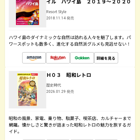
イル ハワイ島 ２０１９～２０２０
Resort Style
2018.11.14 発売
ハワイ島のダイナミックな自然は訪れる人々を魅了します。パ
ワースポットも数多く、進化する自然派グルメも見逃せない！
詳細を見る
Ｈ０３ 昭和レトロ
歴史時代
2026.01.29 発売
昭和の風景、家電、乗り物、駄菓子、喫茶店、カルチャーまで
網羅。懐かしさと驚きが詰まった昭和レトロの魅力を旅するガ
イド。