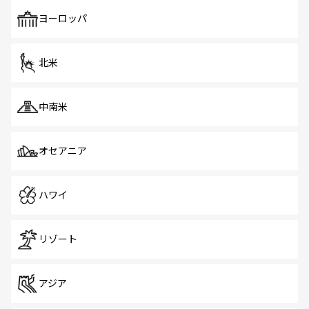
も、旅行者にとっては魅力的なポイント。グルメも豊富
で、ホーカーズは地元の風情を楽しめる外せないスポット
ヨーロッパ
だ。訪れる人を飽きさせないシンガポールで、多様な魅力
を体感しよう。 なお、新着のシンガポール情報は
コンテン
ツ一覧
を参照してほしい。
北米
中南米
オセアニア
ハワイ
リゾート
アジア