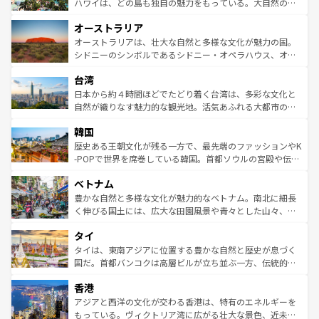
西部には大自然が広がり、グランドキャニオンやイエロー
ハワイは、どの島も独自の魅力をもっている。大自然の神
ストーン国立公園といった絶景が堪能できる。さらに、南
秘を感じたいなら、火山が生み出した壮大な景観を誇るハ
オーストラリア
部のニューオーリンズでは、音楽と美食が融合した独特の
ワイ島は見逃せない。また、定番の観光地といえばオアフ
文化が魅力。旅行者はアメリカの各地域で異なる魅力を楽
島だが、静かな自然を求めるならマウイ島やカウアイ島が
オーストラリアは、壮大な自然と多様な文化が魅力の国。
しみながら、その多様性と豊かな歴史を感じることができ
おすすめ。エメラルドグリーンに輝く海をはじめ、豊かな
シドニーのシンボルであるシドニー・オペラハウス、オー
るだろう。車でのロードトリップや列車の旅も、アメリカ
文化や歴史が息づいている。「アロハスピリット」と呼ば
ストラリア東海岸北部に広がる大サンゴ礁地帯グレートバ
ならではの贅沢な旅のスタイルだ。 なお、新着のアメリカ
台湾
れるおもてなしの心で訪れる人々を迎えてくれるハワイの
リアリーフや大陸中央部にそびえるウルル（エアーズロッ
情報は
コンテンツ一覧
を参照してほしい。
人々、おいしいローカルフードやハワイアンミュージッ
ク）、タスマニアの美しい原生林やケアンズの熱帯雨林な
日本から約４時間ほどでたどり着く台湾は、多彩な文化と
ク、伝統的なフラダンスなど、すべてがハワイの魅力を彩
ど、見どころがたくさん。また、カフェやワイン、オージ
自然が織りなす魅力的な観光地。活気あふれる大都市の台
っている。訪れるたびに新しい発見と感動が待っているハ
ービーフなどの食文化も豊かで、美味しいものであふれて
北やノスタルジックな町並みが人気な九份（ジォウフェ
ワイを、存分に味わってほしい。 なお、新着のハワイ情報
韓国
いる。アクティビティも充実しており、サーフィンやダイ
ン）、静ひつな山岳地帯である台湾東部など、都市の喧騒
は
コンテンツ一覧
を参照してほしい。
ビング、ハイキングなど、アウトドア好きにはたまらな
と山間の静けさが共存しており、訪れる人に新しい発見と
歴史ある王朝文化が残る一方で、最先端のファッションやK
い。オーストラリアの多彩な魅力を存分に味わいつくそ
驚きをもたらしてくれる。また、奥深い台湾の食文化も魅
-POPで世界を席巻している韓国。首都ソウルの宮殿や伝統
う。 なお、新着のオーストラリア情報は
コンテンツ一覧
を
力で、夜市などの屋台グルメから高級料理、ヘルシーで美
家屋が並ぶエリアでは韓国の歴史と文化に浸ることがで
参照してほしい。
ベトナム
容にもいいと評判のスイーツなど、バラエティ豊かな料理
き、地方に足を延ばせば四季折々の自然美を楽しむことが
が味わえる。 なお、新着の台湾情報は
コンテンツ一覧
を参
できる。そして、キムチや焼肉、絶品のストリートフード
豊かな自然と多様な文化が魅力的なベトナム。南北に細長
照してほしい。
まで、さまざまな韓国料理が待っている。夜には、韓国な
く伸びる国土には、広大な田園風景や青々とした山々、世
らではのナイトライフも堪能できる。あたたかいホスピタ
界遺産に登録された壮大な自然景観が点在し、都市部では
タイ
リティに包まれながら、韓国の多彩な魅力を心ゆくまで味
急速な発展と共に伝統が息づく。ハノイの古い町並みやホ
わってみてほしい。 なお、新着の韓国情報は
コンテンツ一
ーチミン市のフランス統治時代の建物も、独特の雰囲気を
タイは、東南アジアに位置する豊かな自然と歴史が息づく
覧
を参照してほしい。
醸し出している。また、バラエティの豊かさとおいしさで
国だ。首都バンコクは高層ビルが立ち並ぶ一方、伝統的な
世界中の食通を魅了してやまないベトナム料理も魅力のひ
寺院や市場がいたるところに点在し、古きよき文化と現代
香港
とつ。フォーやバインミー、ベトナムコーヒーなどは、ぜ
の活気が交差している。北部ではチェンマイなどの山岳地
ひ現地で味わいたい。どの地域を訪れてもあたたかい人々
帯で自然と触れ合い、南部ではプーケットやクラビの美し
アジアと西洋の文化が交わる香港は、特有のエネルギーを
が旅行者を迎えてくれるので、きっと忘れられない旅にな
いビーチでリゾート気分を楽しむことができる。タイ料理
もっている。ヴィクトリア湾に広がる壮大な景色、近未来