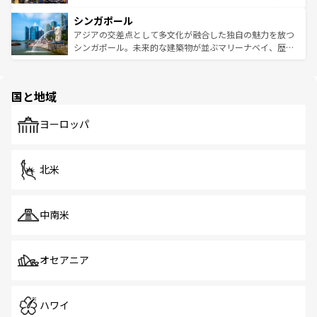
るはずだ。 なお、新着のベトナム情報は
コンテンツ一覧
を
は世界的に有名で、屋台から高級レストランまで味覚を刺
的なアートスポット、そして歴史と現代が融合した町並
参照してほしい。
シンガポール
激する。気候は一年中温暖で、どの季節にも異なる楽しみ
み、どこを訪れても感動するはず。観光スポットが密集し
が待っている。親しみやすいタイの人々、仏教を中心とし
ており、効率よく見どころを回れるのも魅力。息をのむよ
アジアの交差点として多文化が融合した独自の魅力を放つ
た文化、そして多様な観光資源が、訪れる旅人を魅了し続
うな絶景から文化的な体験まで、香港を存分に楽しみ尽く
シンガポール。未来的な建築物が並ぶマリーナベイ、歴史
ける。 なお、新着のタイ情報は
コンテンツ一覧
を参照して
そう。 なお、新着の香港情報は
コンテンツ一覧
を参照して
と伝統を感じられるエスニックタウン、多数の緑豊かな公
ほしい。
ほしい。
園や自然保護区など、自然が調和した近代的な景観と文化
の多様性あふれるカラフルな町は、どこを歩いても新しい
国と地域
発見がある。さらに、治安のよさや充実した公共交通機関
も、旅行者にとっては魅力的なポイント。グルメも豊富
で、ホーカーズは地元の風情を楽しめる外せないスポット
ヨーロッパ
だ。訪れる人を飽きさせないシンガポールで、多様な魅力
を体感しよう。 なお、新着のシンガポール情報は
コンテン
ツ一覧
を参照してほしい。
北米
中南米
オセアニア
ハワイ