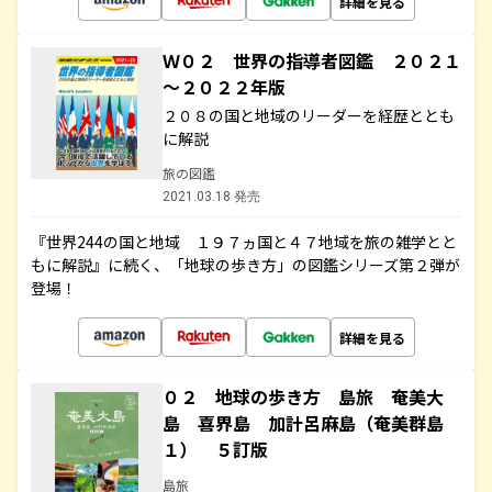
詳細を見る
Ｗ０２ 世界の指導者図鑑 ２０２１
～２０２２年版
２０８の国と地域のリーダーを経歴ととも
に解説
旅の図鑑
2021.03.18 発売
『世界244の国と地域 １９７ヵ国と４７地域を旅の雑学とと
もに解説』に続く、「地球の歩き方」の図鑑シリーズ第２弾が
登場！
詳細を見る
０２ 地球の歩き方 島旅 奄美大
島 喜界島 加計呂麻島（奄美群島
１） ５訂版
島旅