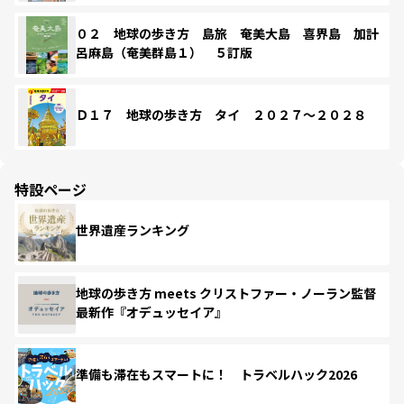
０２ 地球の歩き方 島旅 奄美大島 喜界島 加計
呂麻島（奄美群島１） ５訂版
Ｄ１７ 地球の歩き方 タイ ２０２７～２０２８
特設ページ
世界遺産ランキング
地球の歩き方 meets クリストファー・ノーラン監督
最新作『オデュッセイア』
準備も滞在もスマートに！ トラベルハック2026