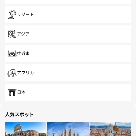
リゾート
アジア
中近東
アフリカ
日本
人気スポット