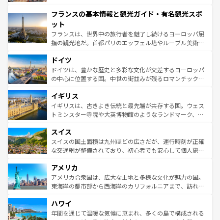
できる。朝目覚めてから夜眠るまで、すべての瞬間を楽し
と文化が詰まったヨーロッパ屈指の旅行先だ。多様な地域
フランスの基本情報と観光ガイド・有名観光スポ
ませてくれるイタリアで、忘れられない旅をしてみよう！
文化が根付くこの国では、情熱的なフラメンコ、熱気あふ
なお、新着のイタリア情報は
コンテンツ一覧
を参照してほ
れる闘牛、そして美味しいタパスが生活の一部となってい
ット
しい。
る。首都マドリードの洗練された雰囲気や、バルセロナの
フランスは、世界中の旅行者を魅了し続けるヨーロッパ屈
アートに溢れた街角から、地方では古代ローマ遺跡や中世
指の観光地だ。首都パリのエッフェル塔やルーブル美術館
の城塞都市、穏やかなビーチリゾートまで多彩な表情を見
といった象徴的なスポットから、田舎町の古風な美しさま
せる。地方によって風土や気候が異なるスペインはその個
ドイツ
で、幅広い魅力が詰まっている。華麗な宮殿、歴史的な大
性で訪れる人を魅了する。 なお、新着のスペイン情報は
コ
聖堂、美しいビーチ、そして豊かな自然が、訪れる者を心
ドイツは、豊かな歴史と多彩な文化が交差するヨーロッパ
ンテンツ一覧
を参照してほしい。
から魅了する。また、フランスは美食の国としても知ら
の中心に位置する国。中世の街並みが残るロマンチック街
れ、フランス料理はユネスコ無形文化遺産にも登録されて
道から、未来を先取りするようなモダンな都市まで多様な
イギリス
いる。シャンパンの発祥地であるランス、プロヴァンスの
顔を持つこの国は、どこを歩いても飽きることがない。ベ
香り高いラベンダー畑など、多彩な楽しみ方が可能だ。さ
ルリンの文化的活気、バイエルン州のアルプスの絶景、そ
イギリスは、古きよき伝統と最先端が共存する国。ウェス
らに、パリ以外の地域にも魅力が溢れており、どの街角に
してライン川沿いのワイン畑といった風景は必見。ビール
トミンスター寺院や大英博物館のようなランドマーク、歴
も豊かな歴史と文化が息づいている。パリ以外の個性あふ
とソーセージを味わいながら地元の人と過ごす楽しい時間
史ある大学都市、美しい丘陵地帯や牧歌的な風景など、エ
れる地方に足を運ぶとそれぞれで全く異なる文化を体験で
スイス
は、お酒好きな人にはぜひ体験してほしい。 なお、新着の
リアごとに異なる魅力がある。また、優雅なアフタヌーン
きるだろう。 なお、新着のフランス情報は
コンテンツ一覧
ドイツ情報は
コンテンツ一覧
を参照してほしい。
ティー、ビール好きにはたまらない英国パブ、サッカー観
スイスの国土面積は九州ほどの広さだが、運行時刻が正確
を参照してほしい。
戦など、本場だからこそできる体験も豊富。イギリスを旅
な交通網が整備されており、初心者でも安心して個人旅行
して楽しみつくそう。 なお、新着のイギリス情報は
コンテ
を楽しめる。日本同様に時刻表どおりの旅が可能だ。中世
アメリカ
ンツ一覧
を参照してほしい。
の建物がそのまま残る町や、スイスならではのユニークな
博物館もあり、アルプス観光だけでなく町歩きも満喫する
アメリカ合衆国は、広大な土地と多様な文化が魅力の国。
ことができる。国民の所得が高いため物価も高いが、旅行
東海岸の都市部から西海岸のカリフォルニアまで、訪れる
者向けの交通パス提供のサービスもあり、うまく活用すれ
場所ごとに異なる風景と体験が待っている。ニューヨーク
ハワイ
ば市内交通費無料で観光を楽しむこともできる。 なお、新
のような巨大都市は、観光、ショッピング、エンターテイ
着のスイス情報は
コンテンツ一覧
を参照してほしい。
ンメントが詰まった刺激的なスポットだ。一方、アメリカ
年間を通じて温暖な気候に恵まれ、多くの島で構成される