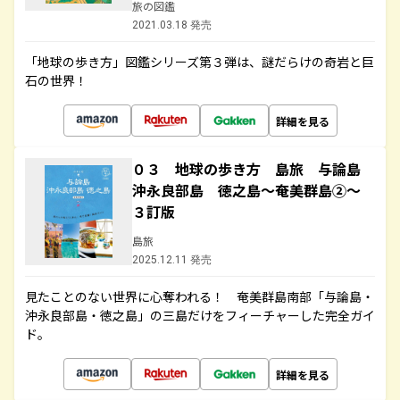
旅の図鑑
2021.03.18 発売
「地球の歩き方」図鑑シリーズ第３弾は、謎だらけの奇岩と巨
石の世界！
詳細を見る
０３ 地球の歩き方 島旅 与論島
沖永良部島 徳之島～奄美群島②～
３訂版
島旅
2025.12.11 発売
見たことのない世界に心奪われる！ 奄美群島南部「与論島・
沖永良部島・徳之島」の三島だけをフィーチャーした完全ガイ
ド。
詳細を見る