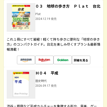
０３ 地球の歩き方 Ｐｌａｔ 台北
Plat
2024.12.19 発売
これ１冊にすべて凝縮！軽くて持ち歩きに便利な「地球の歩き
方」のコンパクトガイド。台北を楽しみ尽くすプラン＆最新情
報満載！
詳細を見る
Ｈ０４ 平成
歴史時代
2026.09.17 発売
渋谷・原宿など平成カルチャーを象徴する街や、音楽、ゲー