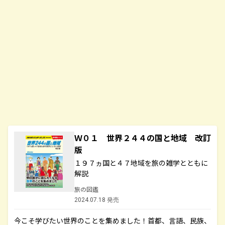
Ｗ０１ 世界２４４の国と地域 改訂
版
１９７ヵ国と４７地域を旅の雑学とともに
解説
旅の図鑑
2024.07.18 発売
今こそ学びたい世界のことを集めました！首都、言語、民族、