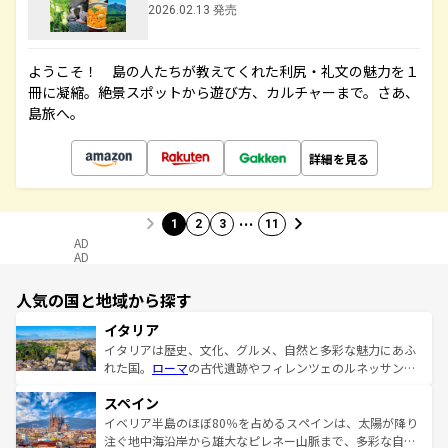
2026.02.13 発売
ようこそ！ 島の人たちが教えてくれた利尻・礼文の魅力を１
冊に凝縮。絶景スポットから遊び方、カルチャーまで。さあ、
島旅へ。
詳細を見る
…
1
2
3
11
AD
AD
人気の国と地域から探す
イタリア
イタリアは歴史、文化、グルメ、自然と多彩な魅力にあふ
れた国。
ローマ
の古代遺跡やフィレンツェのルネッサンス
美術、ヴェネツィアの運河など、歴史あるスポットはもち
スペイン
ろん、トスカーナの美しい田園風景やアマルフィ海岸の絶
景など、自然景観も見逃せない。観光の合間には、本場の
イベリア半島のほぼ80％を占めるスペインは、太陽が降り
ピザやパスタなど、絶品のイタリア料理を堪能することも
注ぐ地中海沿岸から雄大なピレネー山脈まで、多彩な自然