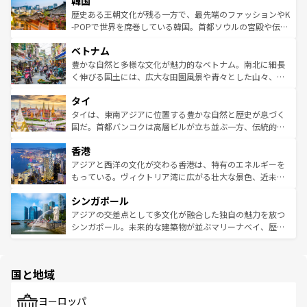
韓国
いる。アクティビティも充実しており、サーフィンやダイ
ン）、静ひつな山岳地帯である台湾東部など、都市の喧騒
は
コンテンツ一覧
を参照してほしい。
ビング、ハイキングなど、アウトドア好きにはたまらな
と山間の静けさが共存しており、訪れる人に新しい発見と
歴史ある王朝文化が残る一方で、最先端のファッションやK
い。オーストラリアの多彩な魅力を存分に味わいつくそ
驚きをもたらしてくれる。また、奥深い台湾の食文化も魅
-POPで世界を席巻している韓国。首都ソウルの宮殿や伝統
う。 なお、新着のオーストラリア情報は
コンテンツ一覧
を
力で、夜市などの屋台グルメから高級料理、ヘルシーで美
家屋が並ぶエリアでは韓国の歴史と文化に浸ることがで
参照してほしい。
ベトナム
容にもいいと評判のスイーツなど、バラエティ豊かな料理
き、地方に足を延ばせば四季折々の自然美を楽しむことが
が味わえる。 なお、新着の台湾情報は
コンテンツ一覧
を参
できる。そして、キムチや焼肉、絶品のストリートフード
豊かな自然と多様な文化が魅力的なベトナム。南北に細長
照してほしい。
まで、さまざまな韓国料理が待っている。夜には、韓国な
く伸びる国土には、広大な田園風景や青々とした山々、世
らではのナイトライフも堪能できる。あたたかいホスピタ
界遺産に登録された壮大な自然景観が点在し、都市部では
タイ
リティに包まれながら、韓国の多彩な魅力を心ゆくまで味
急速な発展と共に伝統が息づく。ハノイの古い町並みやホ
わってみてほしい。 なお、新着の韓国情報は
コンテンツ一
ーチミン市のフランス統治時代の建物も、独特の雰囲気を
タイは、東南アジアに位置する豊かな自然と歴史が息づく
覧
を参照してほしい。
醸し出している。また、バラエティの豊かさとおいしさで
国だ。首都バンコクは高層ビルが立ち並ぶ一方、伝統的な
世界中の食通を魅了してやまないベトナム料理も魅力のひ
寺院や市場がいたるところに点在し、古きよき文化と現代
香港
とつ。フォーやバインミー、ベトナムコーヒーなどは、ぜ
の活気が交差している。北部ではチェンマイなどの山岳地
ひ現地で味わいたい。どの地域を訪れてもあたたかい人々
帯で自然と触れ合い、南部ではプーケットやクラビの美し
アジアと西洋の文化が交わる香港は、特有のエネルギーを
が旅行者を迎えてくれるので、きっと忘れられない旅にな
いビーチでリゾート気分を楽しむことができる。タイ料理
もっている。ヴィクトリア湾に広がる壮大な景色、近未来
るはずだ。 なお、新着のベトナム情報は
コンテンツ一覧
を
は世界的に有名で、屋台から高級レストランまで味覚を刺
的なアートスポット、そして歴史と現代が融合した町並
参照してほしい。
シンガポール
激する。気候は一年中温暖で、どの季節にも異なる楽しみ
み、どこを訪れても感動するはず。観光スポットが密集し
が待っている。親しみやすいタイの人々、仏教を中心とし
ており、効率よく見どころを回れるのも魅力。息をのむよ
アジアの交差点として多文化が融合した独自の魅力を放つ
た文化、そして多様な観光資源が、訪れる旅人を魅了し続
うな絶景から文化的な体験まで、香港を存分に楽しみ尽く
シンガポール。未来的な建築物が並ぶマリーナベイ、歴史
ける。 なお、新着のタイ情報は
コンテンツ一覧
を参照して
そう。 なお、新着の香港情報は
コンテンツ一覧
を参照して
と伝統を感じられるエスニックタウン、多数の緑豊かな公
ほしい。
ほしい。
園や自然保護区など、自然が調和した近代的な景観と文化
の多様性あふれるカラフルな町は、どこを歩いても新しい
国と地域
発見がある。さらに、治安のよさや充実した公共交通機関
も、旅行者にとっては魅力的なポイント。グルメも豊富
で、ホーカーズは地元の風情を楽しめる外せないスポット
ヨーロッパ