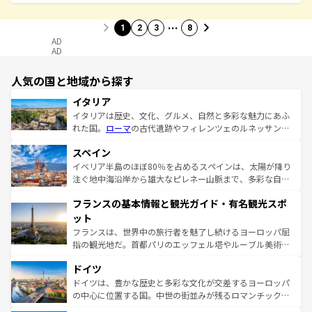
…
1
2
3
8
AD
AD
人気の国と地域から探す
イタリア
イタリアは歴史、文化、グルメ、自然と多彩な魅力にあふ
れた国。
ローマ
の古代遺跡やフィレンツェのルネッサンス
美術、ヴェネツィアの運河など、歴史あるスポットはもち
スペイン
ろん、トスカーナの美しい田園風景やアマルフィ海岸の絶
景など、自然景観も見逃せない。観光の合間には、本場の
イベリア半島のほぼ80％を占めるスペインは、太陽が降り
ピザやパスタなど、絶品のイタリア料理を堪能することも
注ぐ地中海沿岸から雄大なピレネー山脈まで、多彩な自然
できる。朝目覚めてから夜眠るまで、すべての瞬間を楽し
と文化が詰まったヨーロッパ屈指の旅行先だ。多様な地域
フランスの基本情報と観光ガイド・有名観光スポ
ませてくれるイタリアで、忘れられない旅をしてみよう！
文化が根付くこの国では、情熱的なフラメンコ、熱気あふ
なお、新着のイタリア情報は
コンテンツ一覧
を参照してほ
れる闘牛、そして美味しいタパスが生活の一部となってい
ット
しい。
る。首都マドリードの洗練された雰囲気や、バルセロナの
フランスは、世界中の旅行者を魅了し続けるヨーロッパ屈
アートに溢れた街角から、地方では古代ローマ遺跡や中世
指の観光地だ。首都パリのエッフェル塔やルーブル美術館
の城塞都市、穏やかなビーチリゾートまで多彩な表情を見
といった象徴的なスポットから、田舎町の古風な美しさま
せる。地方によって風土や気候が異なるスペインはその個
ドイツ
で、幅広い魅力が詰まっている。華麗な宮殿、歴史的な大
性で訪れる人を魅了する。 なお、新着のスペイン情報は
コ
聖堂、美しいビーチ、そして豊かな自然が、訪れる者を心
ドイツは、豊かな歴史と多彩な文化が交差するヨーロッパ
ンテンツ一覧
を参照してほしい。
から魅了する。また、フランスは美食の国としても知ら
の中心に位置する国。中世の街並みが残るロマンチック街
れ、フランス料理はユネスコ無形文化遺産にも登録されて
道から、未来を先取りするようなモダンな都市まで多様な