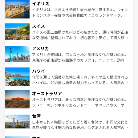
イギリス
いる。シャンパンの発祥地であるランス、プロヴァンスの
顔を持つこの国は、どこを歩いても飽きることがない。ベ
香り高いラベンダー畑など、多彩な楽しみ方が可能だ。さ
ルリンの文化的活気、バイエルン州のアルプスの絶景、そ
イギリスは、古きよき伝統と最先端が共存する国。ウェス
らに、パリ以外の地域にも魅力が溢れており、どの街角に
してライン川沿いのワイン畑といった風景は必見。ビール
トミンスター寺院や大英博物館のようなランドマーク、歴
も豊かな歴史と文化が息づいている。パリ以外の個性あふ
とソーセージを味わいながら地元の人と過ごす楽しい時間
史ある大学都市、美しい丘陵地帯や牧歌的な風景など、エ
れる地方に足を運ぶとそれぞれで全く異なる文化を体験で
スイス
は、お酒好きな人にはぜひ体験してほしい。 なお、新着の
リアごとに異なる魅力がある。また、優雅なアフタヌーン
きるだろう。 なお、新着のフランス情報は
コンテンツ一覧
ドイツ情報は
コンテンツ一覧
を参照してほしい。
ティー、ビール好きにはたまらない英国パブ、サッカー観
スイスの国土面積は九州ほどの広さだが、運行時刻が正確
を参照してほしい。
戦など、本場だからこそできる体験も豊富。イギリスを旅
な交通網が整備されており、初心者でも安心して個人旅行
して楽しみつくそう。 なお、新着のイギリス情報は
コンテ
を楽しめる。日本同様に時刻表どおりの旅が可能だ。中世
アメリカ
ンツ一覧
を参照してほしい。
の建物がそのまま残る町や、スイスならではのユニークな
博物館もあり、アルプス観光だけでなく町歩きも満喫する
アメリカ合衆国は、広大な土地と多様な文化が魅力の国。
ことができる。国民の所得が高いため物価も高いが、旅行
東海岸の都市部から西海岸のカリフォルニアまで、訪れる
者向けの交通パス提供のサービスもあり、うまく活用すれ
場所ごとに異なる風景と体験が待っている。ニューヨーク
ハワイ
ば市内交通費無料で観光を楽しむこともできる。 なお、新
のような巨大都市は、観光、ショッピング、エンターテイ
着のスイス情報は
コンテンツ一覧
を参照してほしい。
ンメントが詰まった刺激的なスポットだ。一方、アメリカ
年間を通じて温暖な気候に恵まれ、多くの島で構成される
西部には大自然が広がり、グランドキャニオンやイエロー
ハワイは、どの島も独自の魅力をもっている。大自然の神
ストーン国立公園といった絶景が堪能できる。さらに、南
秘を感じたいなら、火山が生み出した壮大な景観を誇るハ
オーストラリア
部のニューオーリンズでは、音楽と美食が融合した独特の
ワイ島は見逃せない。また、定番の観光地といえばオアフ
文化が魅力。旅行者はアメリカの各地域で異なる魅力を楽
島だが、静かな自然を求めるならマウイ島やカウアイ島が
オーストラリアは、壮大な自然と多様な文化が魅力の国。
しみながら、その多様性と豊かな歴史を感じることができ
おすすめ。エメラルドグリーンに輝く海をはじめ、豊かな
シドニーのシンボルであるシドニー・オペラハウス、オー
るだろう。車でのロードトリップや列車の旅も、アメリカ
文化や歴史が息づいている。「アロハスピリット」と呼ば
ストラリア東海岸北部に広がる大サンゴ礁地帯グレートバ
ならではの贅沢な旅のスタイルだ。 なお、新着のアメリカ
台湾
れるおもてなしの心で訪れる人々を迎えてくれるハワイの
リアリーフや大陸中央部にそびえるウルル（エアーズロッ
情報は
コンテンツ一覧
を参照してほしい。
人々、おいしいローカルフードやハワイアンミュージッ
ク）、タスマニアの美しい原生林やケアンズの熱帯雨林な
日本から約４時間ほどでたどり着く台湾は、多彩な文化と
ク、伝統的なフラダンスなど、すべてがハワイの魅力を彩
ど、見どころがたくさん。また、カフェやワイン、オージ
自然が織りなす魅力的な観光地。活気あふれる大都市の台
っている。訪れるたびに新しい発見と感動が待っているハ
ービーフなどの食文化も豊かで、美味しいものであふれて
北やノスタルジックな町並みが人気な九份（ジォウフェ
ワイを、存分に味わってほしい。 なお、新着のハワイ情報