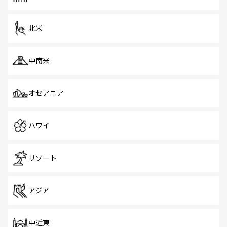
だ。訪れる人を飽きさせないシンガポールで、多様な魅力
を体感しよう。 なお、新着のシンガポール情報は
コンテン
ツ一覧
を参照してほしい。
北米
中南米
オセアニア
ハワイ
リゾート
アジア
中近東