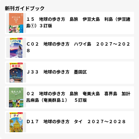
新刊ガイドブック
１５ 地球の歩き方 島旅 伊豆大島 利島（伊豆諸
島①）３訂版
Ｃ０２ 地球の歩き方 ハワイ島 ２０２７～２０２
８
Ｊ３３ 地球の歩き方 墨田区
０２ 地球の歩き方 島旅 奄美大島 喜界島 加計
呂麻島（奄美群島１） ５訂版
Ｄ１７ 地球の歩き方 タイ ２０２７～２０２８