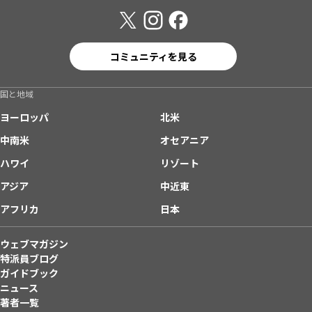
コミュニティを見る
国と地域
ヨーロッパ
北米
中南米
オセアニア
ハワイ
リゾート
アジア
中近東
アフリカ
日本
ウェブマガジン
特派員ブログ
ガイドブック
ニュース
著者一覧