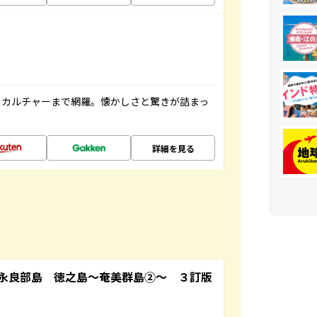
、カルチャーまで網羅。懐かしさと驚きが詰まっ
詳細を見る
永良部島 徳之島～奄美群島②～ ３訂版