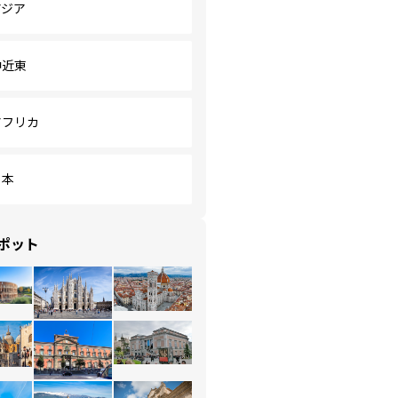
アジア
中近東
アフリカ
日本
ポット