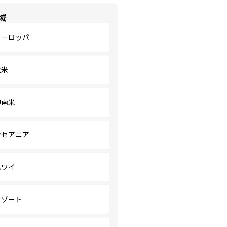
域
ヨーロッパ
北米
中南米
オセアニア
ハワイ
リゾート