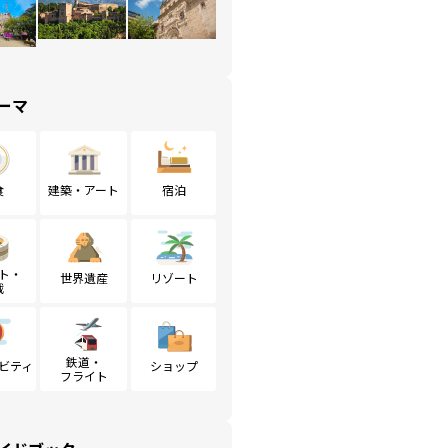
ーマ
食
建築・アート
宿泊
ト・
世界遺産
リゾート
戦
鉄道・
ビティ
ショップ
フライト