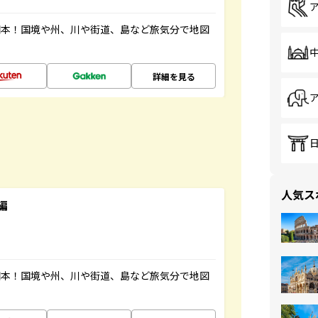
図本！国境や州、川や街道、島など旅気分で地図
詳細を見る
人気ス
編
図本！国境や州、川や街道、島など旅気分で地図