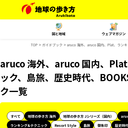
国と地域
ウェブマガジン
TOP
ガイドブック
aruco 海外、aruco 国内、Pla
aruco 海外、aruco 国内、
ック、島旅、歴史時代、BOOK
ク一覧
すべて
地球の歩き方 海外
地球の歩き方 Jシリーズ（国内）
aru
ランキング&テクニック
Resort Style
島旅
御朱印
歴史時