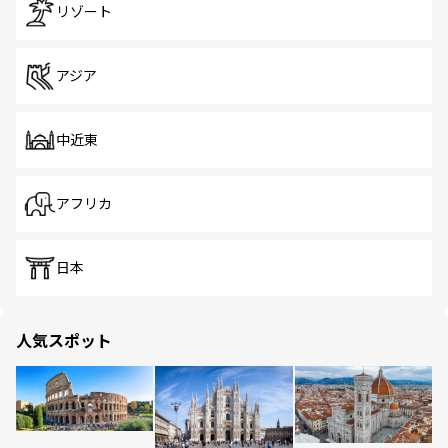
リゾート
アジア
中近東
アフリカ
日本
人気スポット