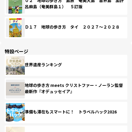
０２ 地球の歩き方 島旅 奄美大島 喜界島 加計
呂麻島（奄美群島１） ５訂版
Ｄ１７ 地球の歩き方 タイ ２０２７～２０２８
特設ページ
世界遺産ランキング
地球の歩き方 meets クリストファー・ノーラン監督
最新作『オデュッセイア』
準備も滞在もスマートに！ トラベルハック2026