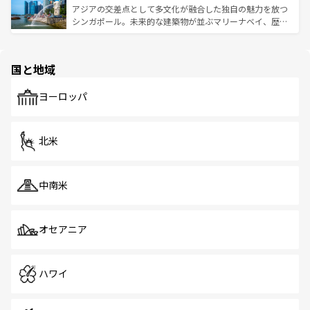
が待っている。親しみやすいタイの人々、仏教を中心とし
ており、効率よく見どころを回れるのも魅力。息をのむよ
アジアの交差点として多文化が融合した独自の魅力を放つ
た文化、そして多様な観光資源が、訪れる旅人を魅了し続
うな絶景から文化的な体験まで、香港を存分に楽しみ尽く
シンガポール。未来的な建築物が並ぶマリーナベイ、歴史
ける。 なお、新着のタイ情報は
コンテンツ一覧
を参照して
そう。 なお、新着の香港情報は
コンテンツ一覧
を参照して
と伝統を感じられるエスニックタウン、多数の緑豊かな公
ほしい。
ほしい。
園や自然保護区など、自然が調和した近代的な景観と文化
の多様性あふれるカラフルな町は、どこを歩いても新しい
国と地域
発見がある。さらに、治安のよさや充実した公共交通機関
も、旅行者にとっては魅力的なポイント。グルメも豊富
で、ホーカーズは地元の風情を楽しめる外せないスポット
ヨーロッパ
だ。訪れる人を飽きさせないシンガポールで、多様な魅力
を体感しよう。 なお、新着のシンガポール情報は
コンテン
ツ一覧
を参照してほしい。
北米
中南米
オセアニア
ハワイ