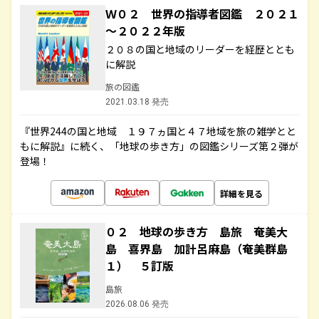
Ｗ０２ 世界の指導者図鑑 ２０２１
～２０２２年版
２０８の国と地域のリーダーを経歴ととも
に解説
旅の図鑑
2021.03.18 発売
『世界244の国と地域 １９７ヵ国と４７地域を旅の雑学とと
もに解説』に続く、「地球の歩き方」の図鑑シリーズ第２弾が
登場！
詳細を見る
０２ 地球の歩き方 島旅 奄美大
島 喜界島 加計呂麻島（奄美群島
１） ５訂版
島旅
2026.08.06 発売