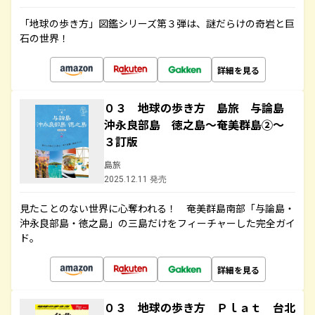
「地球の歩き方」図鑑シリーズ第３弾は、謎だらけの奇岩と巨
石の世界！
詳細を見る
０３ 地球の歩き方 島旅 与論島
沖永良部島 徳之島～奄美群島②～
３訂版
島旅
2025.12.11 発売
見たことのない世界に心奪われる！ 奄美群島南部「与論島・
沖永良部島・徳之島」の三島だけをフィーチャーした完全ガイ
ド。
詳細を見る
０３ 地球の歩き方 Ｐｌａｔ 台北