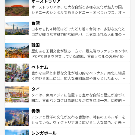
オーストラリア
部のニューオーリンズでは、音楽と美食が融合した独特の
ワイ島は見逃せない。また、定番の観光地といえばオアフ
文化が魅力。旅行者はアメリカの各地域で異なる魅力を楽
島だが、静かな自然を求めるならマウイ島やカウアイ島が
オーストラリアは、壮大な自然と多様な文化が魅力の国。
しみながら、その多様性と豊かな歴史を感じることができ
おすすめ。エメラルドグリーンに輝く海をはじめ、豊かな
シドニーのシンボルであるシドニー・オペラハウス、オー
るだろう。車でのロードトリップや列車の旅も、アメリカ
文化や歴史が息づいている。「アロハスピリット」と呼ば
ストラリア東海岸北部に広がる大サンゴ礁地帯グレートバ
ならではの贅沢な旅のスタイルだ。 なお、新着のアメリカ
台湾
れるおもてなしの心で訪れる人々を迎えてくれるハワイの
リアリーフや大陸中央部にそびえるウルル（エアーズロッ
情報は
コンテンツ一覧
を参照してほしい。
人々、おいしいローカルフードやハワイアンミュージッ
ク）、タスマニアの美しい原生林やケアンズの熱帯雨林な
日本から約４時間ほどでたどり着く台湾は、多彩な文化と
ク、伝統的なフラダンスなど、すべてがハワイの魅力を彩
ど、見どころがたくさん。また、カフェやワイン、オージ
自然が織りなす魅力的な観光地。活気あふれる大都市の台
っている。訪れるたびに新しい発見と感動が待っているハ
ービーフなどの食文化も豊かで、美味しいものであふれて
北やノスタルジックな町並みが人気な九份（ジォウフェ
ワイを、存分に味わってほしい。 なお、新着のハワイ情報
韓国
いる。アクティビティも充実しており、サーフィンやダイ
ン）、静ひつな山岳地帯である台湾東部など、都市の喧騒
は
コンテンツ一覧
を参照してほしい。
ビング、ハイキングなど、アウトドア好きにはたまらな
と山間の静けさが共存しており、訪れる人に新しい発見と
歴史ある王朝文化が残る一方で、最先端のファッションやK
い。オーストラリアの多彩な魅力を存分に味わいつくそ
驚きをもたらしてくれる。また、奥深い台湾の食文化も魅
-POPで世界を席巻している韓国。首都ソウルの宮殿や伝統
う。 なお、新着のオーストラリア情報は
コンテンツ一覧
を
力で、夜市などの屋台グルメから高級料理、ヘルシーで美
家屋が並ぶエリアでは韓国の歴史と文化に浸ることがで
参照してほしい。
ベトナム
容にもいいと評判のスイーツなど、バラエティ豊かな料理
き、地方に足を延ばせば四季折々の自然美を楽しむことが
が味わえる。 なお、新着の台湾情報は
コンテンツ一覧
を参
できる。そして、キムチや焼肉、絶品のストリートフード
豊かな自然と多様な文化が魅力的なベトナム。南北に細長
照してほしい。
まで、さまざまな韓国料理が待っている。夜には、韓国な
く伸びる国土には、広大な田園風景や青々とした山々、世
らではのナイトライフも堪能できる。あたたかいホスピタ
界遺産に登録された壮大な自然景観が点在し、都市部では
タイ
リティに包まれながら、韓国の多彩な魅力を心ゆくまで味
急速な発展と共に伝統が息づく。ハノイの古い町並みやホ
わってみてほしい。 なお、新着の韓国情報は
コンテンツ一
ーチミン市のフランス統治時代の建物も、独特の雰囲気を
タイは、東南アジアに位置する豊かな自然と歴史が息づく
覧
を参照してほしい。
醸し出している。また、バラエティの豊かさとおいしさで
国だ。首都バンコクは高層ビルが立ち並ぶ一方、伝統的な
世界中の食通を魅了してやまないベトナム料理も魅力のひ
寺院や市場がいたるところに点在し、古きよき文化と現代
香港
とつ。フォーやバインミー、ベトナムコーヒーなどは、ぜ
の活気が交差している。北部ではチェンマイなどの山岳地
ひ現地で味わいたい。どの地域を訪れてもあたたかい人々
帯で自然と触れ合い、南部ではプーケットやクラビの美し
アジアと西洋の文化が交わる香港は、特有のエネルギーを
が旅行者を迎えてくれるので、きっと忘れられない旅にな
いビーチでリゾート気分を楽しむことができる。タイ料理
もっている。ヴィクトリア湾に広がる壮大な景色、近未来
るはずだ。 なお、新着のベトナム情報は
コンテンツ一覧
を
は世界的に有名で、屋台から高級レストランまで味覚を刺
的なアートスポット、そして歴史と現代が融合した町並
参照してほしい。
シンガポール
激する。気候は一年中温暖で、どの季節にも異なる楽しみ
み、どこを訪れても感動するはず。観光スポットが密集し