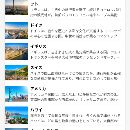
なお、新着のイタリア情報は
コンテンツ一覧
を参照してほ
れる闘牛、そして美味しいタパスが生活の一部となってい
ット
しい。
る。首都マドリードの洗練された雰囲気や、バルセロナの
フランスは、世界中の旅行者を魅了し続けるヨーロッパ屈
アートに溢れた街角から、地方では古代ローマ遺跡や中世
指の観光地だ。首都パリのエッフェル塔やルーブル美術館
の城塞都市、穏やかなビーチリゾートまで多彩な表情を見
といった象徴的なスポットから、田舎町の古風な美しさま
せる。地方によって風土や気候が異なるスペインはその個
ドイツ
で、幅広い魅力が詰まっている。華麗な宮殿、歴史的な大
性で訪れる人を魅了する。 なお、新着のスペイン情報は
コ
聖堂、美しいビーチ、そして豊かな自然が、訪れる者を心
ドイツは、豊かな歴史と多彩な文化が交差するヨーロッパ
ンテンツ一覧
を参照してほしい。
から魅了する。また、フランスは美食の国としても知ら
の中心に位置する国。中世の街並みが残るロマンチック街
れ、フランス料理はユネスコ無形文化遺産にも登録されて
道から、未来を先取りするようなモダンな都市まで多様な
イギリス
いる。シャンパンの発祥地であるランス、プロヴァンスの
顔を持つこの国は、どこを歩いても飽きることがない。ベ
香り高いラベンダー畑など、多彩な楽しみ方が可能だ。さ
ルリンの文化的活気、バイエルン州のアルプスの絶景、そ
イギリスは、古きよき伝統と最先端が共存する国。ウェス
らに、パリ以外の地域にも魅力が溢れており、どの街角に
してライン川沿いのワイン畑といった風景は必見。ビール
トミンスター寺院や大英博物館のようなランドマーク、歴
も豊かな歴史と文化が息づいている。パリ以外の個性あふ
とソーセージを味わいながら地元の人と過ごす楽しい時間
史ある大学都市、美しい丘陵地帯や牧歌的な風景など、エ
れる地方に足を運ぶとそれぞれで全く異なる文化を体験で
スイス
は、お酒好きな人にはぜひ体験してほしい。 なお、新着の
リアごとに異なる魅力がある。また、優雅なアフタヌーン
きるだろう。 なお、新着のフランス情報は
コンテンツ一覧
ドイツ情報は
コンテンツ一覧
を参照してほしい。
ティー、ビール好きにはたまらない英国パブ、サッカー観
スイスの国土面積は九州ほどの広さだが、運行時刻が正確
を参照してほしい。
戦など、本場だからこそできる体験も豊富。イギリスを旅
な交通網が整備されており、初心者でも安心して個人旅行
して楽しみつくそう。 なお、新着のイギリス情報は
コンテ
を楽しめる。日本同様に時刻表どおりの旅が可能だ。中世
アメリカ
ンツ一覧
を参照してほしい。
の建物がそのまま残る町や、スイスならではのユニークな
博物館もあり、アルプス観光だけでなく町歩きも満喫する
アメリカ合衆国は、広大な土地と多様な文化が魅力の国。
ことができる。国民の所得が高いため物価も高いが、旅行
東海岸の都市部から西海岸のカリフォルニアまで、訪れる
者向けの交通パス提供のサービスもあり、うまく活用すれ
場所ごとに異なる風景と体験が待っている。ニューヨーク
ハワイ
ば市内交通費無料で観光を楽しむこともできる。 なお、新
のような巨大都市は、観光、ショッピング、エンターテイ
着のスイス情報は
コンテンツ一覧
を参照してほしい。
ンメントが詰まった刺激的なスポットだ。一方、アメリカ
年間を通じて温暖な気候に恵まれ、多くの島で構成される
西部には大自然が広がり、グランドキャニオンやイエロー
ハワイは、どの島も独自の魅力をもっている。大自然の神
ストーン国立公園といった絶景が堪能できる。さらに、南
秘を感じたいなら、火山が生み出した壮大な景観を誇るハ