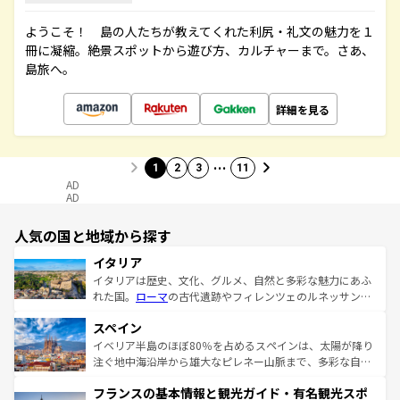
ようこそ！ 島の人たちが教えてくれた利尻・礼文の魅力を１
冊に凝縮。絶景スポットから遊び方、カルチャーまで。さあ、
島旅へ。
詳細を見る
…
1
2
3
11
AD
AD
人気の国と地域から探す
イタリア
イタリアは歴史、文化、グルメ、自然と多彩な魅力にあふ
れた国。
ローマ
の古代遺跡やフィレンツェのルネッサンス
美術、ヴェネツィアの運河など、歴史あるスポットはもち
スペイン
ろん、トスカーナの美しい田園風景やアマルフィ海岸の絶
景など、自然景観も見逃せない。観光の合間には、本場の
イベリア半島のほぼ80％を占めるスペインは、太陽が降り
ピザやパスタなど、絶品のイタリア料理を堪能することも
注ぐ地中海沿岸から雄大なピレネー山脈まで、多彩な自然
できる。朝目覚めてから夜眠るまで、すべての瞬間を楽し
と文化が詰まったヨーロッパ屈指の旅行先だ。多様な地域
フランスの基本情報と観光ガイド・有名観光スポ
ませてくれるイタリアで、忘れられない旅をしてみよう！
文化が根付くこの国では、情熱的なフラメンコ、熱気あふ