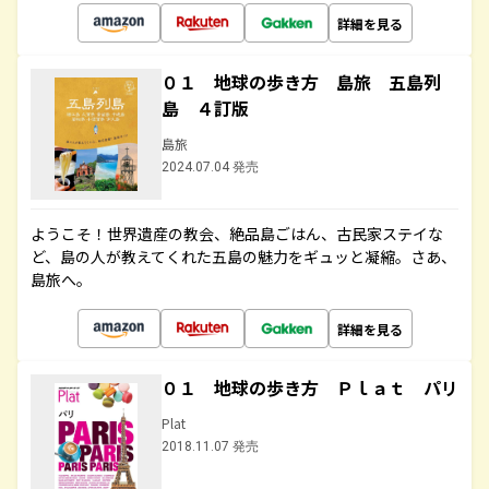
詳細を見る
０１ 地球の歩き方 島旅 五島列
島 ４訂版
島旅
2024.07.04 発売
ようこそ！世界遺産の教会、絶品島ごはん、古民家ステイな
ど、島の人が教えてくれた五島の魅力をギュッと凝縮。さあ、
島旅へ。
詳細を見る
０１ 地球の歩き方 Ｐｌａｔ パリ
Plat
2018.11.07 発売