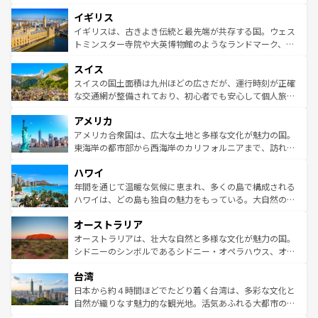
れ、フランス料理はユネスコ無形文化遺産にも登録されて
道から、未来を先取りするようなモダンな都市まで多様な
イギリス
いる。シャンパンの発祥地であるランス、プロヴァンスの
顔を持つこの国は、どこを歩いても飽きることがない。ベ
香り高いラベンダー畑など、多彩な楽しみ方が可能だ。さ
ルリンの文化的活気、バイエルン州のアルプスの絶景、そ
イギリスは、古きよき伝統と最先端が共存する国。ウェス
らに、パリ以外の地域にも魅力が溢れており、どの街角に
してライン川沿いのワイン畑といった風景は必見。ビール
トミンスター寺院や大英博物館のようなランドマーク、歴
も豊かな歴史と文化が息づいている。パリ以外の個性あふ
とソーセージを味わいながら地元の人と過ごす楽しい時間
史ある大学都市、美しい丘陵地帯や牧歌的な風景など、エ
れる地方に足を運ぶとそれぞれで全く異なる文化を体験で
スイス
は、お酒好きな人にはぜひ体験してほしい。 なお、新着の
リアごとに異なる魅力がある。また、優雅なアフタヌーン
きるだろう。 なお、新着のフランス情報は
コンテンツ一覧
ドイツ情報は
コンテンツ一覧
を参照してほしい。
ティー、ビール好きにはたまらない英国パブ、サッカー観
スイスの国土面積は九州ほどの広さだが、運行時刻が正確
を参照してほしい。
戦など、本場だからこそできる体験も豊富。イギリスを旅
な交通網が整備されており、初心者でも安心して個人旅行
して楽しみつくそう。 なお、新着のイギリス情報は
コンテ
を楽しめる。日本同様に時刻表どおりの旅が可能だ。中世
アメリカ
ンツ一覧
を参照してほしい。
の建物がそのまま残る町や、スイスならではのユニークな
博物館もあり、アルプス観光だけでなく町歩きも満喫する
アメリカ合衆国は、広大な土地と多様な文化が魅力の国。
ことができる。国民の所得が高いため物価も高いが、旅行
東海岸の都市部から西海岸のカリフォルニアまで、訪れる
者向けの交通パス提供のサービスもあり、うまく活用すれ
場所ごとに異なる風景と体験が待っている。ニューヨーク
ハワイ
ば市内交通費無料で観光を楽しむこともできる。 なお、新
のような巨大都市は、観光、ショッピング、エンターテイ
着のスイス情報は
コンテンツ一覧
を参照してほしい。
ンメントが詰まった刺激的なスポットだ。一方、アメリカ
年間を通じて温暖な気候に恵まれ、多くの島で構成される
西部には大自然が広がり、グランドキャニオンやイエロー
ハワイは、どの島も独自の魅力をもっている。大自然の神
ストーン国立公園といった絶景が堪能できる。さらに、南
秘を感じたいなら、火山が生み出した壮大な景観を誇るハ
オーストラリア
部のニューオーリンズでは、音楽と美食が融合した独特の
ワイ島は見逃せない。また、定番の観光地といえばオアフ
文化が魅力。旅行者はアメリカの各地域で異なる魅力を楽
島だが、静かな自然を求めるならマウイ島やカウアイ島が
オーストラリアは、壮大な自然と多様な文化が魅力の国。
しみながら、その多様性と豊かな歴史を感じることができ
おすすめ。エメラルドグリーンに輝く海をはじめ、豊かな
シドニーのシンボルであるシドニー・オペラハウス、オー
るだろう。車でのロードトリップや列車の旅も、アメリカ
文化や歴史が息づいている。「アロハスピリット」と呼ば
ストラリア東海岸北部に広がる大サンゴ礁地帯グレートバ
ならではの贅沢な旅のスタイルだ。 なお、新着のアメリカ
台湾
れるおもてなしの心で訪れる人々を迎えてくれるハワイの
リアリーフや大陸中央部にそびえるウルル（エアーズロッ
情報は
コンテンツ一覧
を参照してほしい。
人々、おいしいローカルフードやハワイアンミュージッ
ク）、タスマニアの美しい原生林やケアンズの熱帯雨林な
日本から約４時間ほどでたどり着く台湾は、多彩な文化と
ク、伝統的なフラダンスなど、すべてがハワイの魅力を彩
ど、見どころがたくさん。また、カフェやワイン、オージ
自然が織りなす魅力的な観光地。活気あふれる大都市の台
っている。訪れるたびに新しい発見と感動が待っているハ
ービーフなどの食文化も豊かで、美味しいものであふれて
北やノスタルジックな町並みが人気な九份（ジォウフェ