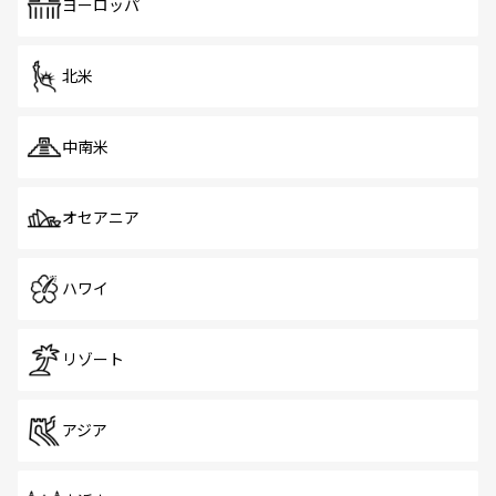
で、ホーカーズは地元の風情を楽しめる外せないスポット
ヨーロッパ
だ。訪れる人を飽きさせないシンガポールで、多様な魅力
を体感しよう。 なお、新着のシンガポール情報は
コンテン
ツ一覧
を参照してほしい。
北米
中南米
オセアニア
ハワイ
リゾート
アジア