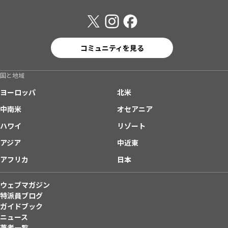
コミュニティを見る
国と地域
ヨーロッパ
北米
中南米
オセアニア
ハワイ
リゾート
アジア
中近東
アフリカ
日本
ウェブマガジン
特派員ブログ
ガイドブック
ニュース
著者一覧