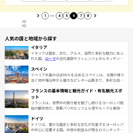
…
1
4
5
6
7
8
AD
AD
人気の国と地域から探す
イタリア
イタリアは歴史、文化、グルメ、自然と多彩な魅力にあふ
れた国。
ローマ
の古代遺跡やフィレンツェのルネッサンス
美術、ヴェネツィアの運河など、歴史あるスポットはもち
スペイン
ろん、トスカーナの美しい田園風景やアマルフィ海岸の絶
景など、自然景観も見逃せない。観光の合間には、本場の
イベリア半島のほぼ80％を占めるスペインは、太陽が降り
ピザやパスタなど、絶品のイタリア料理を堪能することも
注ぐ地中海沿岸から雄大なピレネー山脈まで、多彩な自然
できる。朝目覚めてから夜眠るまで、すべての瞬間を楽し
と文化が詰まったヨーロッパ屈指の旅行先だ。多様な地域
フランスの基本情報と観光ガイド・有名観光スポ
ませてくれるイタリアで、忘れられない旅をしてみよう！
文化が根付くこの国では、情熱的なフラメンコ、熱気あふ
なお、新着のイタリア情報は
コンテンツ一覧
を参照してほ
れる闘牛、そして美味しいタパスが生活の一部となってい
ット
しい。
る。首都マドリードの洗練された雰囲気や、バルセロナの
フランスは、世界中の旅行者を魅了し続けるヨーロッパ屈
アートに溢れた街角から、地方では古代ローマ遺跡や中世
指の観光地だ。首都パリのエッフェル塔やルーブル美術館
の城塞都市、穏やかなビーチリゾートまで多彩な表情を見
といった象徴的なスポットから、田舎町の古風な美しさま
せる。地方によって風土や気候が異なるスペインはその個
ドイツ
で、幅広い魅力が詰まっている。華麗な宮殿、歴史的な大
性で訪れる人を魅了する。 なお、新着のスペイン情報は
コ
聖堂、美しいビーチ、そして豊かな自然が、訪れる者を心
ドイツは、豊かな歴史と多彩な文化が交差するヨーロッパ
ンテンツ一覧
を参照してほしい。
から魅了する。また、フランスは美食の国としても知ら
の中心に位置する国。中世の街並みが残るロマンチック街