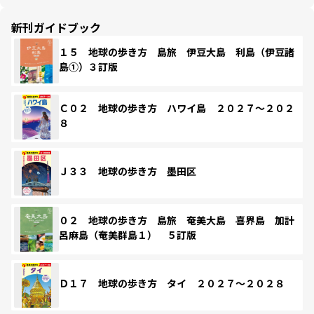
新刊ガイドブック
１５ 地球の歩き方 島旅 伊豆大島 利島（伊豆諸
島①）３訂版
Ｃ０２ 地球の歩き方 ハワイ島 ２０２７～２０２
８
Ｊ３３ 地球の歩き方 墨田区
０２ 地球の歩き方 島旅 奄美大島 喜界島 加計
呂麻島（奄美群島１） ５訂版
Ｄ１７ 地球の歩き方 タイ ２０２７～２０２８