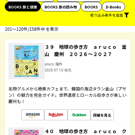
BOOKS 旅と健康
BOOKS 旅の読み物
BOOKS
D-Books
絞り込み条件を追加
101〜120件/158件中 を表示
３９ 地球の歩き方 ａｒｕｃｏ 釜
山 慶州 ２０２６～２０２７
aruco 海外
2025.07.10 発売
名物グルメから絶景カフェまで、韓国の海辺タウン釜山（プサ
ン）の魅力を完全ガイド。世界遺産とローカル街歩きが楽しい
慶州も！
詳細を見る
４０ 地球の歩き方 ａｒｕｃｏ ク