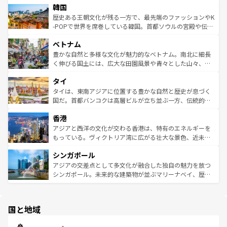
ワイを、存分に味わってほしい。 なお、新着のハワイ情報
韓国
いる。アクティビティも充実しており、サーフィンやダイ
ン）、静ひつな山岳地帯である台湾東部など、都市の喧騒
は
コンテンツ一覧
を参照してほしい。
ビング、ハイキングなど、アウトドア好きにはたまらな
と山間の静けさが共存しており、訪れる人に新しい発見と
歴史ある王朝文化が残る一方で、最先端のファッションやK
い。オーストラリアの多彩な魅力を存分に味わいつくそ
驚きをもたらしてくれる。また、奥深い台湾の食文化も魅
-POPで世界を席巻している韓国。首都ソウルの宮殿や伝統
う。 なお、新着のオーストラリア情報は
コンテンツ一覧
を
力で、夜市などの屋台グルメから高級料理、ヘルシーで美
家屋が並ぶエリアでは韓国の歴史と文化に浸ることがで
参照してほしい。
ベトナム
容にもいいと評判のスイーツなど、バラエティ豊かな料理
き、地方に足を延ばせば四季折々の自然美を楽しむことが
が味わえる。 なお、新着の台湾情報は
コンテンツ一覧
を参
できる。そして、キムチや焼肉、絶品のストリートフード
豊かな自然と多様な文化が魅力的なベトナム。南北に細長
照してほしい。
まで、さまざまな韓国料理が待っている。夜には、韓国な
く伸びる国土には、広大な田園風景や青々とした山々、世
らではのナイトライフも堪能できる。あたたかいホスピタ
界遺産に登録された壮大な自然景観が点在し、都市部では
タイ
リティに包まれながら、韓国の多彩な魅力を心ゆくまで味
急速な発展と共に伝統が息づく。ハノイの古い町並みやホ
わってみてほしい。 なお、新着の韓国情報は
コンテンツ一
ーチミン市のフランス統治時代の建物も、独特の雰囲気を
タイは、東南アジアに位置する豊かな自然と歴史が息づく
覧
を参照してほしい。
醸し出している。また、バラエティの豊かさとおいしさで
国だ。首都バンコクは高層ビルが立ち並ぶ一方、伝統的な
世界中の食通を魅了してやまないベトナム料理も魅力のひ
寺院や市場がいたるところに点在し、古きよき文化と現代
香港
とつ。フォーやバインミー、ベトナムコーヒーなどは、ぜ
の活気が交差している。北部ではチェンマイなどの山岳地
ひ現地で味わいたい。どの地域を訪れてもあたたかい人々
帯で自然と触れ合い、南部ではプーケットやクラビの美し
アジアと西洋の文化が交わる香港は、特有のエネルギーを
が旅行者を迎えてくれるので、きっと忘れられない旅にな
いビーチでリゾート気分を楽しむことができる。タイ料理
もっている。ヴィクトリア湾に広がる壮大な景色、近未来
るはずだ。 なお、新着のベトナム情報は
コンテンツ一覧
を
は世界的に有名で、屋台から高級レストランまで味覚を刺
的なアートスポット、そして歴史と現代が融合した町並
参照してほしい。
シンガポール
激する。気候は一年中温暖で、どの季節にも異なる楽しみ
み、どこを訪れても感動するはず。観光スポットが密集し
が待っている。親しみやすいタイの人々、仏教を中心とし
ており、効率よく見どころを回れるのも魅力。息をのむよ
アジアの交差点として多文化が融合した独自の魅力を放つ
た文化、そして多様な観光資源が、訪れる旅人を魅了し続
うな絶景から文化的な体験まで、香港を存分に楽しみ尽く
シンガポール。未来的な建築物が並ぶマリーナベイ、歴史
ける。 なお、新着のタイ情報は
コンテンツ一覧
を参照して
そう。 なお、新着の香港情報は
コンテンツ一覧
を参照して
と伝統を感じられるエスニックタウン、多数の緑豊かな公
ほしい。
ほしい。
園や自然保護区など、自然が調和した近代的な景観と文化
の多様性あふれるカラフルな町は、どこを歩いても新しい
国と地域
発見がある。さらに、治安のよさや充実した公共交通機関
も、旅行者にとっては魅力的なポイント。グルメも豊富