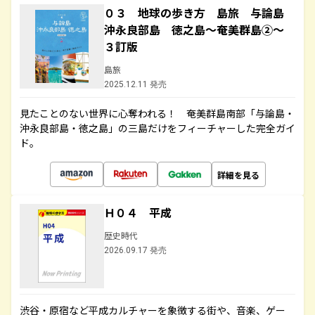
０３ 地球の歩き方 島旅 与論島
沖永良部島 徳之島～奄美群島②～
３訂版
島旅
2025.12.11 発売
見たことのない世界に心奪われる！ 奄美群島南部「与論島・
沖永良部島・徳之島」の三島だけをフィーチャーした完全ガイ
ド。
詳細を見る
Ｈ０４ 平成
歴史時代
2026.09.17 発売
渋谷・原宿など平成カルチャーを象徴する街や、音楽、ゲー