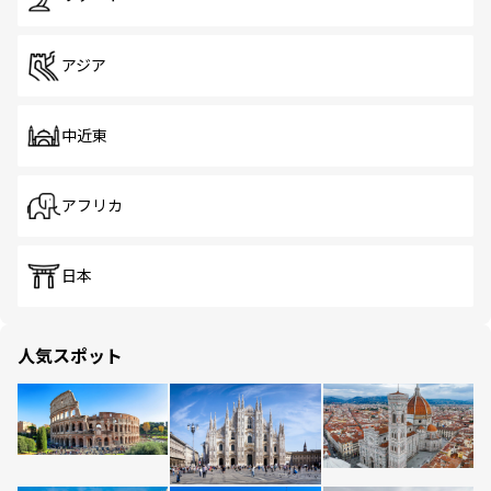
アジア
中近東
アフリカ
日本
人気スポット