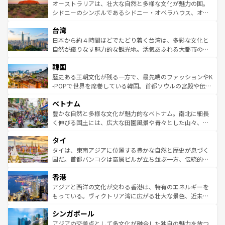
文化が魅力。旅行者はアメリカの各地域で異なる魅力を楽
島だが、静かな自然を求めるならマウイ島やカウアイ島が
オーストラリアは、壮大な自然と多様な文化が魅力の国。
しみながら、その多様性と豊かな歴史を感じることができ
おすすめ。エメラルドグリーンに輝く海をはじめ、豊かな
シドニーのシンボルであるシドニー・オペラハウス、オー
るだろう。車でのロードトリップや列車の旅も、アメリカ
文化や歴史が息づいている。「アロハスピリット」と呼ば
ストラリア東海岸北部に広がる大サンゴ礁地帯グレートバ
ならではの贅沢な旅のスタイルだ。 なお、新着のアメリカ
台湾
れるおもてなしの心で訪れる人々を迎えてくれるハワイの
リアリーフや大陸中央部にそびえるウルル（エアーズロッ
情報は
コンテンツ一覧
を参照してほしい。
人々、おいしいローカルフードやハワイアンミュージッ
ク）、タスマニアの美しい原生林やケアンズの熱帯雨林な
日本から約４時間ほどでたどり着く台湾は、多彩な文化と
ク、伝統的なフラダンスなど、すべてがハワイの魅力を彩
ど、見どころがたくさん。また、カフェやワイン、オージ
自然が織りなす魅力的な観光地。活気あふれる大都市の台
っている。訪れるたびに新しい発見と感動が待っているハ
ービーフなどの食文化も豊かで、美味しいものであふれて
北やノスタルジックな町並みが人気な九份（ジォウフェ
ワイを、存分に味わってほしい。 なお、新着のハワイ情報
韓国
いる。アクティビティも充実しており、サーフィンやダイ
ン）、静ひつな山岳地帯である台湾東部など、都市の喧騒
は
コンテンツ一覧
を参照してほしい。
ビング、ハイキングなど、アウトドア好きにはたまらな
と山間の静けさが共存しており、訪れる人に新しい発見と
歴史ある王朝文化が残る一方で、最先端のファッションやK
い。オーストラリアの多彩な魅力を存分に味わいつくそ
驚きをもたらしてくれる。また、奥深い台湾の食文化も魅
-POPで世界を席巻している韓国。首都ソウルの宮殿や伝統
う。 なお、新着のオーストラリア情報は
コンテンツ一覧
を
力で、夜市などの屋台グルメから高級料理、ヘルシーで美
家屋が並ぶエリアでは韓国の歴史と文化に浸ることがで
参照してほしい。
ベトナム
容にもいいと評判のスイーツなど、バラエティ豊かな料理
き、地方に足を延ばせば四季折々の自然美を楽しむことが
が味わえる。 なお、新着の台湾情報は
コンテンツ一覧
を参
できる。そして、キムチや焼肉、絶品のストリートフード
豊かな自然と多様な文化が魅力的なベトナム。南北に細長
照してほしい。
まで、さまざまな韓国料理が待っている。夜には、韓国な
く伸びる国土には、広大な田園風景や青々とした山々、世
らではのナイトライフも堪能できる。あたたかいホスピタ
界遺産に登録された壮大な自然景観が点在し、都市部では
タイ
リティに包まれながら、韓国の多彩な魅力を心ゆくまで味
急速な発展と共に伝統が息づく。ハノイの古い町並みやホ
わってみてほしい。 なお、新着の韓国情報は
コンテンツ一
ーチミン市のフランス統治時代の建物も、独特の雰囲気を
タイは、東南アジアに位置する豊かな自然と歴史が息づく
覧
を参照してほしい。
醸し出している。また、バラエティの豊かさとおいしさで
国だ。首都バンコクは高層ビルが立ち並ぶ一方、伝統的な
世界中の食通を魅了してやまないベトナム料理も魅力のひ
寺院や市場がいたるところに点在し、古きよき文化と現代
香港
とつ。フォーやバインミー、ベトナムコーヒーなどは、ぜ
の活気が交差している。北部ではチェンマイなどの山岳地
ひ現地で味わいたい。どの地域を訪れてもあたたかい人々
帯で自然と触れ合い、南部ではプーケットやクラビの美し
アジアと西洋の文化が交わる香港は、特有のエネルギーを
が旅行者を迎えてくれるので、きっと忘れられない旅にな
いビーチでリゾート気分を楽しむことができる。タイ料理
もっている。ヴィクトリア湾に広がる壮大な景色、近未来
るはずだ。 なお、新着のベトナム情報は
コンテンツ一覧
を
は世界的に有名で、屋台から高級レストランまで味覚を刺
的なアートスポット、そして歴史と現代が融合した町並
参照してほしい。
シンガポール
激する。気候は一年中温暖で、どの季節にも異なる楽しみ
み、どこを訪れても感動するはず。観光スポットが密集し
が待っている。親しみやすいタイの人々、仏教を中心とし
ており、効率よく見どころを回れるのも魅力。息をのむよ
アジアの交差点として多文化が融合した独自の魅力を放つ