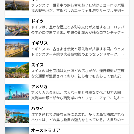
しい。
る。首都マドリードの洗練された雰囲気や、バルセロナの
フランスは、世界中の旅行者を魅了し続けるヨーロッパ屈
アートに溢れた街角から、地方では古代ローマ遺跡や中世
指の観光地だ。首都パリのエッフェル塔やルーブル美術館
の城塞都市、穏やかなビーチリゾートまで多彩な表情を見
といった象徴的なスポットから、田舎町の古風な美しさま
せる。地方によって風土や気候が異なるスペインはその個
ドイツ
で、幅広い魅力が詰まっている。華麗な宮殿、歴史的な大
性で訪れる人を魅了する。 なお、新着のスペイン情報は
コ
聖堂、美しいビーチ、そして豊かな自然が、訪れる者を心
ドイツは、豊かな歴史と多彩な文化が交差するヨーロッパ
ンテンツ一覧
を参照してほしい。
から魅了する。また、フランスは美食の国としても知ら
の中心に位置する国。中世の街並みが残るロマンチック街
れ、フランス料理はユネスコ無形文化遺産にも登録されて
道から、未来を先取りするようなモダンな都市まで多様な
イギリス
いる。シャンパンの発祥地であるランス、プロヴァンスの
顔を持つこの国は、どこを歩いても飽きることがない。ベ
香り高いラベンダー畑など、多彩な楽しみ方が可能だ。さ
ルリンの文化的活気、バイエルン州のアルプスの絶景、そ
イギリスは、古きよき伝統と最先端が共存する国。ウェス
らに、パリ以外の地域にも魅力が溢れており、どの街角に
してライン川沿いのワイン畑といった風景は必見。ビール
トミンスター寺院や大英博物館のようなランドマーク、歴
も豊かな歴史と文化が息づいている。パリ以外の個性あふ
とソーセージを味わいながら地元の人と過ごす楽しい時間
史ある大学都市、美しい丘陵地帯や牧歌的な風景など、エ
れる地方に足を運ぶとそれぞれで全く異なる文化を体験で
スイス
は、お酒好きな人にはぜひ体験してほしい。 なお、新着の
リアごとに異なる魅力がある。また、優雅なアフタヌーン
きるだろう。 なお、新着のフランス情報は
コンテンツ一覧
ドイツ情報は
コンテンツ一覧
を参照してほしい。
ティー、ビール好きにはたまらない英国パブ、サッカー観
スイスの国土面積は九州ほどの広さだが、運行時刻が正確
を参照してほしい。
戦など、本場だからこそできる体験も豊富。イギリスを旅
な交通網が整備されており、初心者でも安心して個人旅行
して楽しみつくそう。 なお、新着のイギリス情報は
コンテ
を楽しめる。日本同様に時刻表どおりの旅が可能だ。中世
アメリカ
ンツ一覧
を参照してほしい。
の建物がそのまま残る町や、スイスならではのユニークな
博物館もあり、アルプス観光だけでなく町歩きも満喫する
アメリカ合衆国は、広大な土地と多様な文化が魅力の国。
ことができる。国民の所得が高いため物価も高いが、旅行
東海岸の都市部から西海岸のカリフォルニアまで、訪れる
者向けの交通パス提供のサービスもあり、うまく活用すれ
場所ごとに異なる風景と体験が待っている。ニューヨーク
ハワイ
ば市内交通費無料で観光を楽しむこともできる。 なお、新
のような巨大都市は、観光、ショッピング、エンターテイ
着のスイス情報は
コンテンツ一覧
を参照してほしい。
ンメントが詰まった刺激的なスポットだ。一方、アメリカ
年間を通じて温暖な気候に恵まれ、多くの島で構成される
西部には大自然が広がり、グランドキャニオンやイエロー
ハワイは、どの島も独自の魅力をもっている。大自然の神
ストーン国立公園といった絶景が堪能できる。さらに、南
秘を感じたいなら、火山が生み出した壮大な景観を誇るハ
オーストラリア
部のニューオーリンズでは、音楽と美食が融合した独特の
ワイ島は見逃せない。また、定番の観光地といえばオアフ