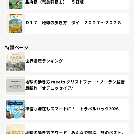
呂麻島（奄美群島１） ５訂版
Ｄ１７ 地球の歩き方 タイ ２０２７～２０２８
特設ページ
世界遺産ランキング
地球の歩き方 meets クリストファー・ノーラン監督
最新作『オデュッセイア』
準備も滞在もスマートに！ トラベルハック2026
地球の歩き方アワード みんなで選ぶ、旅のベスト。