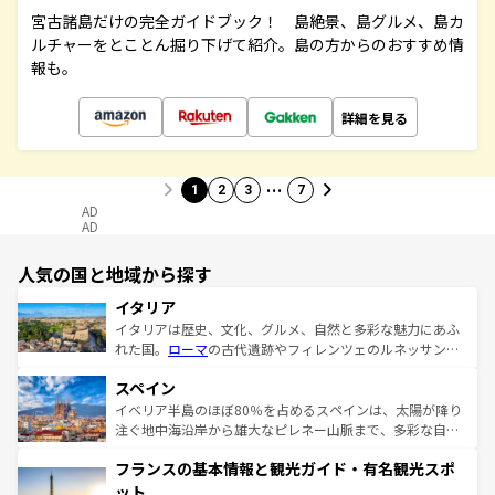
宮古諸島だけの完全ガイドブック！ 島絶景、島グルメ、島カ
ルチャーをとことん掘り下げて紹介。島の方からのおすすめ情
報も。
詳細を見る
…
1
2
3
7
AD
AD
人気の国と地域から探す
イタリア
イタリアは歴史、文化、グルメ、自然と多彩な魅力にあふ
れた国。
ローマ
の古代遺跡やフィレンツェのルネッサンス
美術、ヴェネツィアの運河など、歴史あるスポットはもち
スペイン
ろん、トスカーナの美しい田園風景やアマルフィ海岸の絶
景など、自然景観も見逃せない。観光の合間には、本場の
イベリア半島のほぼ80％を占めるスペインは、太陽が降り
ピザやパスタなど、絶品のイタリア料理を堪能することも
注ぐ地中海沿岸から雄大なピレネー山脈まで、多彩な自然
できる。朝目覚めてから夜眠るまで、すべての瞬間を楽し
と文化が詰まったヨーロッパ屈指の旅行先だ。多様な地域
フランスの基本情報と観光ガイド・有名観光スポ
ませてくれるイタリアで、忘れられない旅をしてみよう！
文化が根付くこの国では、情熱的なフラメンコ、熱気あふ
なお、新着のイタリア情報は
コンテンツ一覧
を参照してほ
れる闘牛、そして美味しいタパスが生活の一部となってい
ット