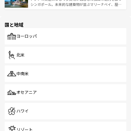
た文化、そして多様な観光資源が、訪れる旅人を魅了し続
うな絶景から文化的な体験まで、香港を存分に楽しみ尽く
シンガポール。未来的な建築物が並ぶマリーナベイ、歴史
ける。 なお、新着のタイ情報は
コンテンツ一覧
を参照して
そう。 なお、新着の香港情報は
コンテンツ一覧
を参照して
と伝統を感じられるエスニックタウン、多数の緑豊かな公
ほしい。
ほしい。
園や自然保護区など、自然が調和した近代的な景観と文化
の多様性あふれるカラフルな町は、どこを歩いても新しい
国と地域
発見がある。さらに、治安のよさや充実した公共交通機関
も、旅行者にとっては魅力的なポイント。グルメも豊富
で、ホーカーズは地元の風情を楽しめる外せないスポット
ヨーロッパ
だ。訪れる人を飽きさせないシンガポールで、多様な魅力
を体感しよう。 なお、新着のシンガポール情報は
コンテン
ツ一覧
を参照してほしい。
北米
中南米
オセアニア
ハワイ
リゾート