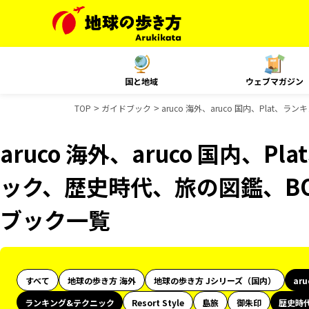
国と地域
ウェブマガジン
TOP
ガイドブック
aruco 海外、aruco 国内、Pla
aruco 海外、aruco 国内、
ック、歴史時代、旅の図鑑、BO
ブック一覧
すべて
地球の歩き方 海外
地球の歩き方 Jシリーズ（国内）
ar
ランキング&テクニック
Resort Style
島旅
御朱印
歴史時