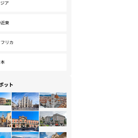
アジア
中近東
アフリカ
日本
ポット