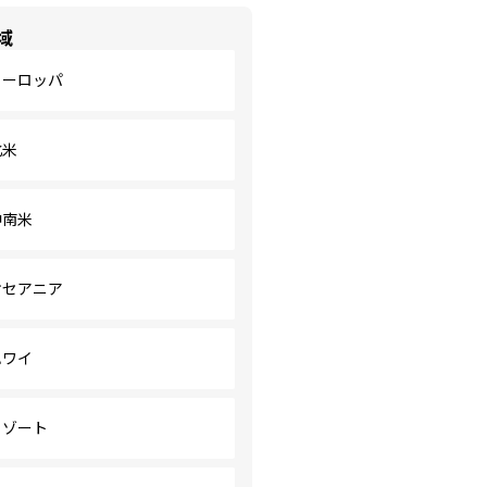
域
ヨーロッパ
北米
中南米
オセアニア
ハワイ
リゾート