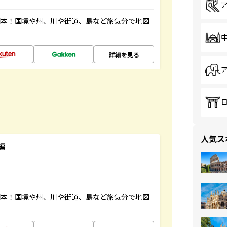
図本！国境や州、川や街道、島など旅気分で地図
詳細を見る
人気ス
編
図本！国境や州、川や街道、島など旅気分で地図