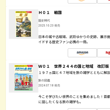
Ｈ０１ 戦国
歴史時代
2025.10.23 発売
日本の城や古戦場、武将ゆかりの史跡、展示
イドする歴史ファン必携の一冊。
Ｗ０１ 世界２４４の国と地域 改訂版
１９７ヵ国と４７地域を旅の雑学とともに解
旅の図鑑
2024.07.18 発売
今こそ学びたい世界のことを集めました！首
に話したくなる旅の雑学も。