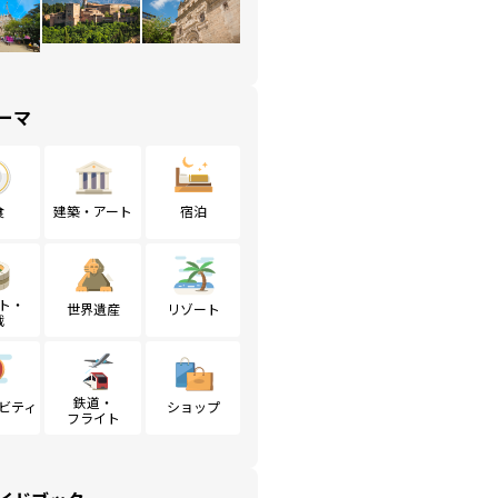
ーマ
食
建築・アート
宿泊
ト・
世界遺産
リゾート
戦
鉄道・
ビティ
ショップ
フライト