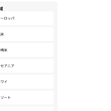
域
ヨーロッパ
北米
中南米
オセアニア
ハワイ
リゾート