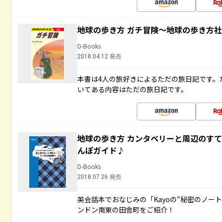
地球の歩き方 ガチ冒険～地球の歩き方
D-Books
2018.04.12 発売
本書は4人の旅好きによるただの旅日記です。
いてある内容はただの旅日記です。
地球の歩き方 カンタベリーと周辺のす
んぽガイド♪
D-Books
2018.07.26 発売
英会話本でおなじみの「Kayoの“秘密のノー
ンドン南東の田舎町をご紹介！