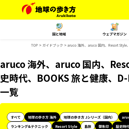
国と地域
ウェブマガジン
TOP
ガイドブック
aruco 海外、aruco 国内、Resort
aruco 海外、aruco 国内、Res
史時代、BOOKS 旅と健康、D-
一覧
すべて
地球の歩き方 海外
地球の歩き方 Jシリーズ（国内）
aru
ランキング&テクニック
Resort Style
島旅
御朱印
歴史時