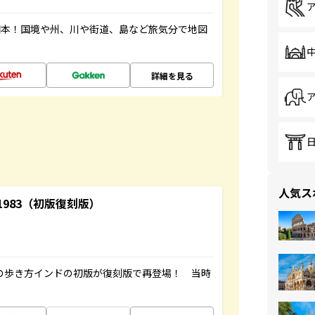
図本！国境や州、川や街道、島など旅気分で地図
詳細を見る
人気ス
-1983（初版復刻版）
球の歩き方インドの初版が復刻版で再登場！ 当時