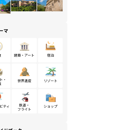
ーマ
食
建築・アート
宿泊
ト・
世界遺産
リゾート
戦
鉄道・
ビティ
ショップ
フライト