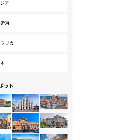
アジア
中近東
アフリカ
日本
ポット