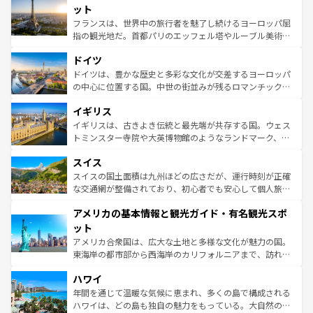
なお、新着のイタリア情報は
コンテンツ一覧
を参照してほ
れる闘牛、そして美味しいタパスが生活の一部となってい
ット
しい。
る。首都マドリードの洗練された雰囲気や、バルセロナの
フランスは、世界中の旅行者を魅了し続けるヨーロッパ屈
アートに溢れた街角から、地方では古代ローマ遺跡や中世
指の観光地だ。首都パリのエッフェル塔やルーブル美術館
の城塞都市、穏やかなビーチリゾートまで多彩な表情を見
といった象徴的なスポットから、田舎町の古風な美しさま
せる。地方によって風土や気候が異なるスペインはその個
ドイツ
で、幅広い魅力が詰まっている。華麗な宮殿、歴史的な大
性で訪れる人を魅了する。 なお、新着のスペイン情報は
コ
聖堂、美しいビーチ、そして豊かな自然が、訪れる者を心
ドイツは、豊かな歴史と多彩な文化が交差するヨーロッパ
ンテンツ一覧
を参照してほしい。
から魅了する。また、フランスは美食の国としても知ら
の中心に位置する国。中世の街並みが残るロマンチック街
れ、フランス料理はユネスコ無形文化遺産にも登録されて
道から、未来を先取りするようなモダンな都市まで多様な
イギリス
いる。シャンパンの発祥地であるランス、プロヴァンスの
顔を持つこの国は、どこを歩いても飽きることがない。ベ
香り高いラベンダー畑など、多彩な楽しみ方が可能だ。さ
ルリンの文化的活気、バイエルン州のアルプスの絶景、そ
イギリスは、古きよき伝統と最先端が共存する国。ウェス
らに、パリ以外の地域にも魅力が溢れており、どの街角に
してライン川沿いのワイン畑といった風景は必見。ビール
トミンスター寺院や大英博物館のようなランドマーク、歴
も豊かな歴史と文化が息づいている。パリ以外の個性あふ
とソーセージを味わいながら地元の人と過ごす楽しい時間
史ある大学都市、美しい丘陵地帯や牧歌的な風景など、エ
れる地方に足を運ぶとそれぞれで全く異なる文化を体験で
スイス
は、お酒好きな人にはぜひ体験してほしい。 なお、新着の
リアごとに異なる魅力がある。また、優雅なアフタヌーン
きるだろう。 なお、新着のフランス情報は
コンテンツ一覧
ドイツ情報は
コンテンツ一覧
を参照してほしい。
ティー、ビール好きにはたまらない英国パブ、サッカー観
スイスの国土面積は九州ほどの広さだが、運行時刻が正確
を参照してほしい。
戦など、本場だからこそできる体験も豊富。イギリスを旅
な交通網が整備されており、初心者でも安心して個人旅行
して楽しみつくそう。 なお、新着のイギリス情報は
コンテ
を楽しめる。日本同様に時刻表どおりの旅が可能だ。中世
アメリカの基本情報と観光ガイド・有名観光スポ
ンツ一覧
を参照してほしい。
の建物がそのまま残る町や、スイスならではのユニークな
博物館もあり、アルプス観光だけでなく町歩きも満喫する
ット
ことができる。国民の所得が高いため物価も高いが、旅行
アメリカ合衆国は、広大な土地と多様な文化が魅力の国。
者向けの交通パス提供のサービスもあり、うまく活用すれ
東海岸の都市部から西海岸のカリフォルニアまで、訪れる
ば市内交通費無料で観光を楽しむこともできる。 なお、新
場所ごとに異なる風景と体験が待っている。ニューヨーク
着のスイス情報は
コンテンツ一覧
を参照してほしい。
ハワイ
のような巨大都市は、観光、ショッピング、エンターテイ
ンメントが詰まった刺激的なスポットだ。一方、アメリカ
年間を通じて温暖な気候に恵まれ、多くの島で構成される
西部には大自然が広がり、グランドキャニオンやイエロー
ハワイは、どの島も独自の魅力をもっている。大自然の神