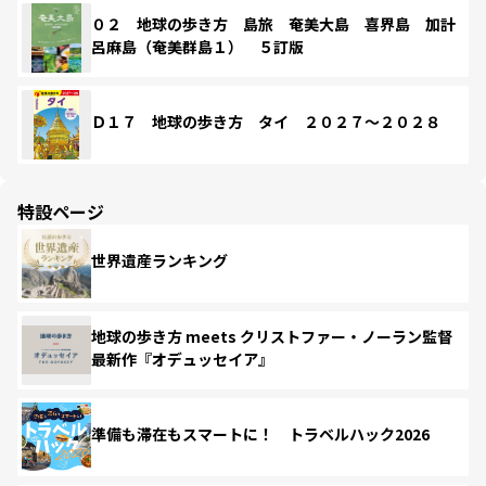
０２ 地球の歩き方 島旅 奄美大島 喜界島 加計
呂麻島（奄美群島１） ５訂版
Ｄ１７ 地球の歩き方 タイ ２０２７～２０２８
特設ページ
世界遺産ランキング
地球の歩き方 meets クリストファー・ノーラン監督
最新作『オデュッセイア』
準備も滞在もスマートに！ トラベルハック2026