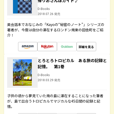
帰りおさんぽガイド♪
D-Books
2018.07.26 発売
英会話本でおなじみの「Kayoの“秘密のノート”」シリーズの
著者が、今度は自分の滞在するロンドン南東の田舎町をご紹
介！
詳細を見る
とろとろトロピカル ある旅の記録と
記憶。 第1巻
D-Books
2018.03.29 発売
子供の頃から夢見ていた南の島に滞在することになった筆者
が、島で出合うトロピカルでマジカルな45日間の記録と記
憶。