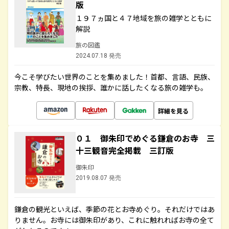
版
１９７ヵ国と４７地域を旅の雑学とともに
解説
旅の図鑑
2024.07.18 発売
今こそ学びたい世界のことを集めました！首都、言語、民族、
宗教、特長、現地の挨拶、誰かに話したくなる旅の雑学も。
詳細を見る
０１ 御朱印でめぐる鎌倉のお寺 三
十三観音完全掲載 三訂版
御朱印
2019.08.07 発売
鎌倉の観光といえば、季節の花とお寺めぐり。それだけではあ
りません。お寺には御朱印があり、これに触れればお寺の全て