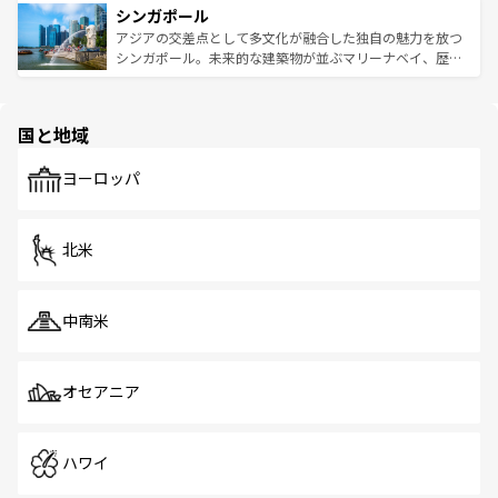
参照してほしい。
シンガポール
激する。気候は一年中温暖で、どの季節にも異なる楽しみ
み、どこを訪れても感動するはず。観光スポットが密集し
が待っている。親しみやすいタイの人々、仏教を中心とし
ており、効率よく見どころを回れるのも魅力。息をのむよ
アジアの交差点として多文化が融合した独自の魅力を放つ
た文化、そして多様な観光資源が、訪れる旅人を魅了し続
うな絶景から文化的な体験まで、香港を存分に楽しみ尽く
シンガポール。未来的な建築物が並ぶマリーナベイ、歴史
ける。 なお、新着のタイ情報は
コンテンツ一覧
を参照して
そう。 なお、新着の香港情報は
コンテンツ一覧
を参照して
と伝統を感じられるエスニックタウン、多数の緑豊かな公
ほしい。
ほしい。
園や自然保護区など、自然が調和した近代的な景観と文化
の多様性あふれるカラフルな町は、どこを歩いても新しい
国と地域
発見がある。さらに、治安のよさや充実した公共交通機関
も、旅行者にとっては魅力的なポイント。グルメも豊富
で、ホーカーズは地元の風情を楽しめる外せないスポット
ヨーロッパ
だ。訪れる人を飽きさせないシンガポールで、多様な魅力
を体感しよう。 なお、新着のシンガポール情報は
コンテン
ツ一覧
を参照してほしい。
北米
中南米
オセアニア
ハワイ