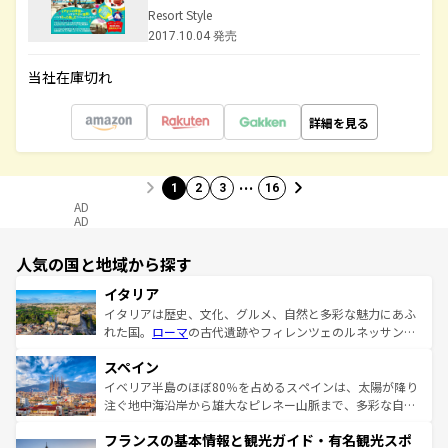
Resort Style
2017.10.04 発売
当社在庫切れ
詳細を見る
…
1
2
3
16
AD
AD
人気の国と地域から探す
イタリア
イタリアは歴史、文化、グルメ、自然と多彩な魅力にあふ
れた国。
ローマ
の古代遺跡やフィレンツェのルネッサンス
美術、ヴェネツィアの運河など、歴史あるスポットはもち
スペイン
ろん、トスカーナの美しい田園風景やアマルフィ海岸の絶
景など、自然景観も見逃せない。観光の合間には、本場の
イベリア半島のほぼ80％を占めるスペインは、太陽が降り
ピザやパスタなど、絶品のイタリア料理を堪能することも
注ぐ地中海沿岸から雄大なピレネー山脈まで、多彩な自然
できる。朝目覚めてから夜眠るまで、すべての瞬間を楽し
と文化が詰まったヨーロッパ屈指の旅行先だ。多様な地域
フランスの基本情報と観光ガイド・有名観光スポ
ませてくれるイタリアで、忘れられない旅をしてみよう！
文化が根付くこの国では、情熱的なフラメンコ、熱気あふ