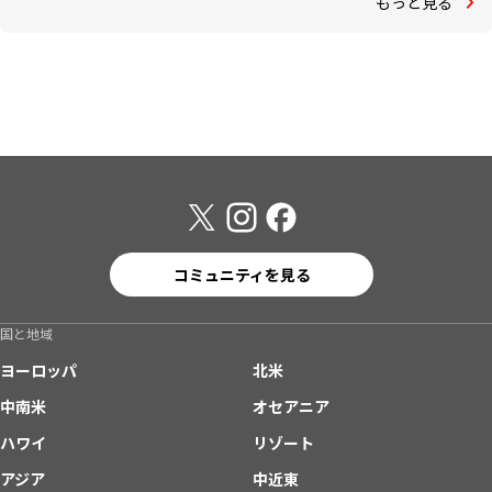
もっと見る
コミュニティを見る
国と地域
ヨーロッパ
北米
中南米
オセアニア
ハワイ
リゾート
アジア
中近東