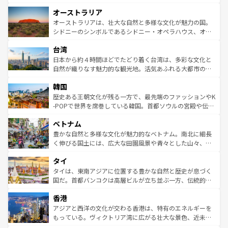
ストーン国立公園といった絶景が堪能できる。さらに、南
秘を感じたいなら、火山が生み出した壮大な景観を誇るハ
オーストラリア
部のニューオーリンズでは、音楽と美食が融合した独特の
ワイ島は見逃せない。また、定番の観光地といえばオアフ
文化が魅力。旅行者はアメリカの各地域で異なる魅力を楽
島だが、静かな自然を求めるならマウイ島やカウアイ島が
オーストラリアは、壮大な自然と多様な文化が魅力の国。
しみながら、その多様性と豊かな歴史を感じることができ
おすすめ。エメラルドグリーンに輝く海をはじめ、豊かな
シドニーのシンボルであるシドニー・オペラハウス、オー
るだろう。車でのロードトリップや列車の旅も、アメリカ
文化や歴史が息づいている。「アロハスピリット」と呼ば
ストラリア東海岸北部に広がる大サンゴ礁地帯グレートバ
ならではの贅沢な旅のスタイルだ。 なお、新着のアメリカ
台湾
れるおもてなしの心で訪れる人々を迎えてくれるハワイの
リアリーフや大陸中央部にそびえるウルル（エアーズロッ
情報は
コンテンツ一覧
を参照してほしい。
人々、おいしいローカルフードやハワイアンミュージッ
ク）、タスマニアの美しい原生林やケアンズの熱帯雨林な
日本から約４時間ほどでたどり着く台湾は、多彩な文化と
ク、伝統的なフラダンスなど、すべてがハワイの魅力を彩
ど、見どころがたくさん。また、カフェやワイン、オージ
自然が織りなす魅力的な観光地。活気あふれる大都市の台
っている。訪れるたびに新しい発見と感動が待っているハ
ービーフなどの食文化も豊かで、美味しいものであふれて
北やノスタルジックな町並みが人気な九份（ジォウフェ
ワイを、存分に味わってほしい。 なお、新着のハワイ情報
韓国
いる。アクティビティも充実しており、サーフィンやダイ
ン）、静ひつな山岳地帯である台湾東部など、都市の喧騒
は
コンテンツ一覧
を参照してほしい。
ビング、ハイキングなど、アウトドア好きにはたまらな
と山間の静けさが共存しており、訪れる人に新しい発見と
歴史ある王朝文化が残る一方で、最先端のファッションやK
い。オーストラリアの多彩な魅力を存分に味わいつくそ
驚きをもたらしてくれる。また、奥深い台湾の食文化も魅
-POPで世界を席巻している韓国。首都ソウルの宮殿や伝統
う。 なお、新着のオーストラリア情報は
コンテンツ一覧
を
力で、夜市などの屋台グルメから高級料理、ヘルシーで美
家屋が並ぶエリアでは韓国の歴史と文化に浸ることがで
参照してほしい。
ベトナム
容にもいいと評判のスイーツなど、バラエティ豊かな料理
き、地方に足を延ばせば四季折々の自然美を楽しむことが
が味わえる。 なお、新着の台湾情報は
コンテンツ一覧
を参
できる。そして、キムチや焼肉、絶品のストリートフード
豊かな自然と多様な文化が魅力的なベトナム。南北に細長
照してほしい。
まで、さまざまな韓国料理が待っている。夜には、韓国な
く伸びる国土には、広大な田園風景や青々とした山々、世
らではのナイトライフも堪能できる。あたたかいホスピタ
界遺産に登録された壮大な自然景観が点在し、都市部では
タイ
リティに包まれながら、韓国の多彩な魅力を心ゆくまで味
急速な発展と共に伝統が息づく。ハノイの古い町並みやホ
わってみてほしい。 なお、新着の韓国情報は
コンテンツ一
ーチミン市のフランス統治時代の建物も、独特の雰囲気を
タイは、東南アジアに位置する豊かな自然と歴史が息づく
覧
を参照してほしい。
醸し出している。また、バラエティの豊かさとおいしさで
国だ。首都バンコクは高層ビルが立ち並ぶ一方、伝統的な
世界中の食通を魅了してやまないベトナム料理も魅力のひ
寺院や市場がいたるところに点在し、古きよき文化と現代
香港
とつ。フォーやバインミー、ベトナムコーヒーなどは、ぜ
の活気が交差している。北部ではチェンマイなどの山岳地
ひ現地で味わいたい。どの地域を訪れてもあたたかい人々
帯で自然と触れ合い、南部ではプーケットやクラビの美し
アジアと西洋の文化が交わる香港は、特有のエネルギーを
が旅行者を迎えてくれるので、きっと忘れられない旅にな
いビーチでリゾート気分を楽しむことができる。タイ料理
もっている。ヴィクトリア湾に広がる壮大な景色、近未来
るはずだ。 なお、新着のベトナム情報は
コンテンツ一覧
を
は世界的に有名で、屋台から高級レストランまで味覚を刺
的なアートスポット、そして歴史と現代が融合した町並