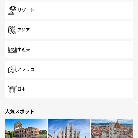
リゾート
アジア
中近東
アフリカ
日本
人気スポット