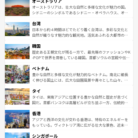
オーストラリア
部のニューオーリンズでは、音楽と美食が融合した独特の
ワイ島は見逃せない。また、定番の観光地といえばオアフ
文化が魅力。旅行者はアメリカの各地域で異なる魅力を楽
島だが、静かな自然を求めるならマウイ島やカウアイ島が
オーストラリアは、壮大な自然と多様な文化が魅力の国。
しみながら、その多様性と豊かな歴史を感じることができ
おすすめ。エメラルドグリーンに輝く海をはじめ、豊かな
シドニーのシンボルであるシドニー・オペラハウス、オー
るだろう。車でのロードトリップや列車の旅も、アメリカ
文化や歴史が息づいている。「アロハスピリット」と呼ば
ストラリア東海岸北部に広がる大サンゴ礁地帯グレートバ
ならではの贅沢な旅のスタイルだ。 なお、新着のアメリカ
台湾
れるおもてなしの心で訪れる人々を迎えてくれるハワイの
リアリーフや大陸中央部にそびえるウルル（エアーズロッ
情報は
コンテンツ一覧
を参照してほしい。
人々、おいしいローカルフードやハワイアンミュージッ
ク）、タスマニアの美しい原生林やケアンズの熱帯雨林な
日本から約４時間ほどでたどり着く台湾は、多彩な文化と
ク、伝統的なフラダンスなど、すべてがハワイの魅力を彩
ど、見どころがたくさん。また、カフェやワイン、オージ
自然が織りなす魅力的な観光地。活気あふれる大都市の台
っている。訪れるたびに新しい発見と感動が待っているハ
ービーフなどの食文化も豊かで、美味しいものであふれて
北やノスタルジックな町並みが人気な九份（ジォウフェ
ワイを、存分に味わってほしい。 なお、新着のハワイ情報
韓国
いる。アクティビティも充実しており、サーフィンやダイ
ン）、静ひつな山岳地帯である台湾東部など、都市の喧騒
は
コンテンツ一覧
を参照してほしい。
ビング、ハイキングなど、アウトドア好きにはたまらな
と山間の静けさが共存しており、訪れる人に新しい発見と
歴史ある王朝文化が残る一方で、最先端のファッションやK
い。オーストラリアの多彩な魅力を存分に味わいつくそ
驚きをもたらしてくれる。また、奥深い台湾の食文化も魅
-POPで世界を席巻している韓国。首都ソウルの宮殿や伝統
う。 なお、新着のオーストラリア情報は
コンテンツ一覧
を
力で、夜市などの屋台グルメから高級料理、ヘルシーで美
家屋が並ぶエリアでは韓国の歴史と文化に浸ることがで
参照してほしい。
ベトナム
容にもいいと評判のスイーツなど、バラエティ豊かな料理
き、地方に足を延ばせば四季折々の自然美を楽しむことが
が味わえる。 なお、新着の台湾情報は
コンテンツ一覧
を参
できる。そして、キムチや焼肉、絶品のストリートフード
豊かな自然と多様な文化が魅力的なベトナム。南北に細長
照してほしい。
まで、さまざまな韓国料理が待っている。夜には、韓国な
く伸びる国土には、広大な田園風景や青々とした山々、世
らではのナイトライフも堪能できる。あたたかいホスピタ
界遺産に登録された壮大な自然景観が点在し、都市部では
タイ
リティに包まれながら、韓国の多彩な魅力を心ゆくまで味
急速な発展と共に伝統が息づく。ハノイの古い町並みやホ
わってみてほしい。 なお、新着の韓国情報は
コンテンツ一
ーチミン市のフランス統治時代の建物も、独特の雰囲気を
タイは、東南アジアに位置する豊かな自然と歴史が息づく
覧
を参照してほしい。
醸し出している。また、バラエティの豊かさとおいしさで
国だ。首都バンコクは高層ビルが立ち並ぶ一方、伝統的な
世界中の食通を魅了してやまないベトナム料理も魅力のひ
寺院や市場がいたるところに点在し、古きよき文化と現代
香港
とつ。フォーやバインミー、ベトナムコーヒーなどは、ぜ
の活気が交差している。北部ではチェンマイなどの山岳地
ひ現地で味わいたい。どの地域を訪れてもあたたかい人々
帯で自然と触れ合い、南部ではプーケットやクラビの美し
アジアと西洋の文化が交わる香港は、特有のエネルギーを
が旅行者を迎えてくれるので、きっと忘れられない旅にな
いビーチでリゾート気分を楽しむことができる。タイ料理
もっている。ヴィクトリア湾に広がる壮大な景色、近未来
るはずだ。 なお、新着のベトナム情報は
コンテンツ一覧
を
は世界的に有名で、屋台から高級レストランまで味覚を刺
的なアートスポット、そして歴史と現代が融合した町並
参照してほしい。
シンガポール
激する。気候は一年中温暖で、どの季節にも異なる楽しみ
み、どこを訪れても感動するはず。観光スポットが密集し