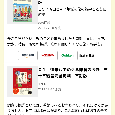
版
１９７ヵ国と４７地域を旅の雑学とともに
解説
旅の図鑑
2024.07.18 発売
今こそ学びたい世界のことを集めました！首都、言語、民族、
宗教、特長、現地の挨拶、誰かに話したくなる旅の雑学も。
詳細を見る
０１ 御朱印でめぐる鎌倉のお寺 三
十三観音完全掲載 三訂版
御朱印
2019.08.07 発売
鎌倉の観光といえば、季節の花とお寺めぐり。それだけではあ
りません。お寺には御朱印があり、これに触れればお寺の全て