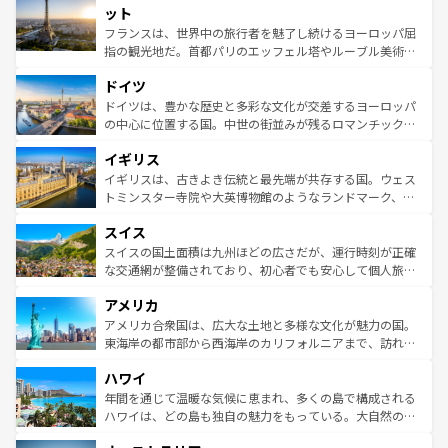
なお、新着のイタリア情報は
コンテンツ一覧
を参照してほ
れる闘牛、そして美味しいタパスが生活の一部となってい
ット
しい。
る。首都マドリードの洗練された雰囲気や、バルセロナの
フランスは、世界中の旅行者を魅了し続けるヨーロッパ屈
アートに溢れた街角から、地方では古代ローマ遺跡や中世
指の観光地だ。首都パリのエッフェル塔やルーブル美術館
の城塞都市、穏やかなビーチリゾートまで多彩な表情を見
といった象徴的なスポットから、田舎町の古風な美しさま
せる。地方によって風土や気候が異なるスペインはその個
ドイツ
で、幅広い魅力が詰まっている。華麗な宮殿、歴史的な大
性で訪れる人を魅了する。 なお、新着のスペイン情報は
コ
聖堂、美しいビーチ、そして豊かな自然が、訪れる者を心
ドイツは、豊かな歴史と多彩な文化が交差するヨーロッパ
ンテンツ一覧
を参照してほしい。
から魅了する。また、フランスは美食の国としても知ら
の中心に位置する国。中世の街並みが残るロマンチック街
れ、フランス料理はユネスコ無形文化遺産にも登録されて
道から、未来を先取りするようなモダンな都市まで多様な
イギリス
いる。シャンパンの発祥地であるランス、プロヴァンスの
顔を持つこの国は、どこを歩いても飽きることがない。ベ
香り高いラベンダー畑など、多彩な楽しみ方が可能だ。さ
ルリンの文化的活気、バイエルン州のアルプスの絶景、そ
イギリスは、古きよき伝統と最先端が共存する国。ウェス
らに、パリ以外の地域にも魅力が溢れており、どの街角に
してライン川沿いのワイン畑といった風景は必見。ビール
トミンスター寺院や大英博物館のようなランドマーク、歴
も豊かな歴史と文化が息づいている。パリ以外の個性あふ
とソーセージを味わいながら地元の人と過ごす楽しい時間
史ある大学都市、美しい丘陵地帯や牧歌的な風景など、エ
れる地方に足を運ぶとそれぞれで全く異なる文化を体験で
スイス
は、お酒好きな人にはぜひ体験してほしい。 なお、新着の
リアごとに異なる魅力がある。また、優雅なアフタヌーン
きるだろう。 なお、新着のフランス情報は
コンテンツ一覧
ドイツ情報は
コンテンツ一覧
を参照してほしい。
ティー、ビール好きにはたまらない英国パブ、サッカー観
スイスの国土面積は九州ほどの広さだが、運行時刻が正確
を参照してほしい。
戦など、本場だからこそできる体験も豊富。イギリスを旅
な交通網が整備されており、初心者でも安心して個人旅行
して楽しみつくそう。 なお、新着のイギリス情報は
コンテ
を楽しめる。日本同様に時刻表どおりの旅が可能だ。中世
アメリカ
ンツ一覧
を参照してほしい。
の建物がそのまま残る町や、スイスならではのユニークな
博物館もあり、アルプス観光だけでなく町歩きも満喫する
アメリカ合衆国は、広大な土地と多様な文化が魅力の国。
ことができる。国民の所得が高いため物価も高いが、旅行
東海岸の都市部から西海岸のカリフォルニアまで、訪れる
者向けの交通パス提供のサービスもあり、うまく活用すれ
場所ごとに異なる風景と体験が待っている。ニューヨーク
ハワイ
ば市内交通費無料で観光を楽しむこともできる。 なお、新
のような巨大都市は、観光、ショッピング、エンターテイ
着のスイス情報は
コンテンツ一覧
を参照してほしい。
ンメントが詰まった刺激的なスポットだ。一方、アメリカ
年間を通じて温暖な気候に恵まれ、多くの島で構成される
西部には大自然が広がり、グランドキャニオンやイエロー
ハワイは、どの島も独自の魅力をもっている。大自然の神
ストーン国立公園といった絶景が堪能できる。さらに、南
秘を感じたいなら、火山が生み出した壮大な景観を誇るハ