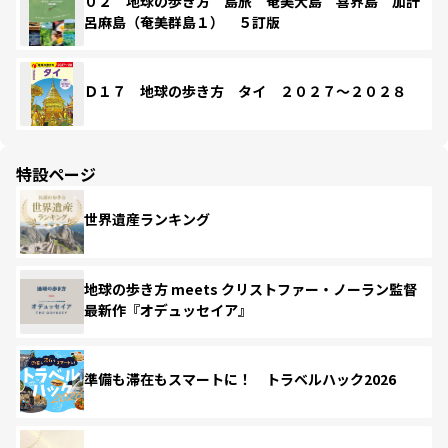
０２ 地球の歩き方 島旅 奄美大島 喜界島 加計
呂麻島（奄美群島１） ５訂版
Ｄ１７ 地球の歩き方 タイ ２０２７～２０２８
特設ページ
世界遺産ランキング
地球の歩き方 meets クリストファー・ノーラン監督
最新作『オデュッセイア』
準備も滞在もスマートに！ トラベルハック2026