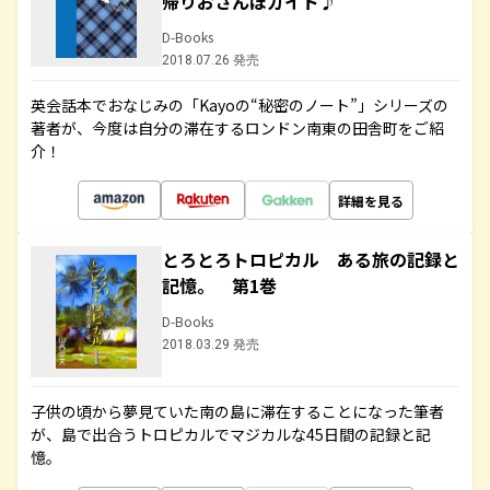
帰りおさんぽガイド♪
D-Books
2018.07.26 発売
英会話本でおなじみの「Kayoの“秘密のノート”」シリーズの
著者が、今度は自分の滞在するロンドン南東の田舎町をご紹
介！
詳細を見る
とろとろトロピカル ある旅の記録と
記憶。 第1巻
D-Books
2018.03.29 発売
子供の頃から夢見ていた南の島に滞在することになった筆者
が、島で出合うトロピカルでマジカルな45日間の記録と記
憶。