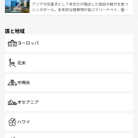
が待っている。親しみやすいタイの人々、仏教を中心とし
ており、効率よく見どころを回れるのも魅力。息をのむよ
アジアの交差点として多文化が融合した独自の魅力を放つ
た文化、そして多様な観光資源が、訪れる旅人を魅了し続
うな絶景から文化的な体験まで、香港を存分に楽しみ尽く
シンガポール。未来的な建築物が並ぶマリーナベイ、歴史
ける。 なお、新着のタイ情報は
コンテンツ一覧
を参照して
そう。 なお、新着の香港情報は
コンテンツ一覧
を参照して
と伝統を感じられるエスニックタウン、多数の緑豊かな公
ほしい。
ほしい。
園や自然保護区など、自然が調和した近代的な景観と文化
の多様性あふれるカラフルな町は、どこを歩いても新しい
国と地域
発見がある。さらに、治安のよさや充実した公共交通機関
も、旅行者にとっては魅力的なポイント。グルメも豊富
で、ホーカーズは地元の風情を楽しめる外せないスポット
ヨーロッパ
だ。訪れる人を飽きさせないシンガポールで、多様な魅力
を体感しよう。 なお、新着のシンガポール情報は
コンテン
ツ一覧
を参照してほしい。
北米
中南米
オセアニア
ハワイ