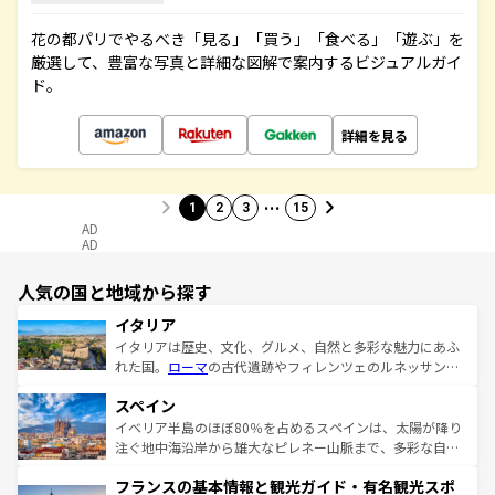
花の都パリでやるべき「見る」「買う」「食べる」「遊ぶ」を
厳選して、豊富な写真と詳細な図解で案内するビジュアルガイ
ド。
詳細を見る
…
1
2
3
15
AD
AD
人気の国と地域から探す
イタリア
イタリアは歴史、文化、グルメ、自然と多彩な魅力にあふ
れた国。
ローマ
の古代遺跡やフィレンツェのルネッサンス
美術、ヴェネツィアの運河など、歴史あるスポットはもち
スペイン
ろん、トスカーナの美しい田園風景やアマルフィ海岸の絶
景など、自然景観も見逃せない。観光の合間には、本場の
イベリア半島のほぼ80％を占めるスペインは、太陽が降り
ピザやパスタなど、絶品のイタリア料理を堪能することも
注ぐ地中海沿岸から雄大なピレネー山脈まで、多彩な自然
できる。朝目覚めてから夜眠るまで、すべての瞬間を楽し
と文化が詰まったヨーロッパ屈指の旅行先だ。多様な地域
フランスの基本情報と観光ガイド・有名観光スポ
ませてくれるイタリアで、忘れられない旅をしてみよう！
文化が根付くこの国では、情熱的なフラメンコ、熱気あふ