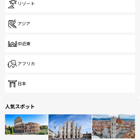
リゾート
アジア
中近東
アフリカ
日本
人気スポット