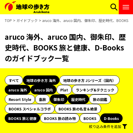
TOP
ガイドブック
aruco 海外、aruco 国内、御朱印、歴史時代、BOOKS
aruco 海外、aruco 国内、御朱印、歴
史時代、BOOKS 旅と健康、D-Books
のガイドブック一覧
すべて
地球の歩き方 海外
地球の歩き方 Jシリーズ（国内）
aruco 海外
aruco 国内
Plat
ランキング&テクニック
Resort Style
島旅
御朱印
歴史時代
旅の図鑑
BOOKS スペシャルコラボ
BOOKS 旅の名言＆絶景
BOOKS 旅と健康
BOOKS 旅の読み物
BOOKS
D-Books
絞り込み条件を追加