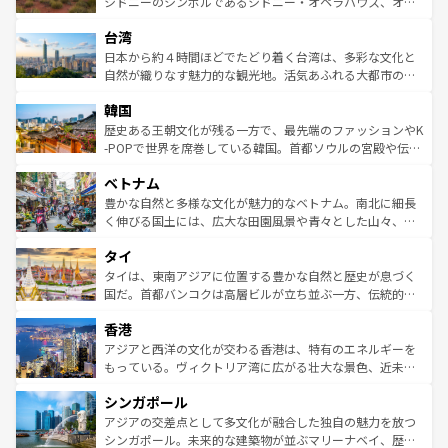
おすすめ。エメラルドグリーンに輝く海をはじめ、豊かな
シドニーのシンボルであるシドニー・オペラハウス、オー
るだろう。車でのロードトリップや列車の旅も、アメリカ
文化や歴史が息づいている。「アロハスピリット」と呼ば
ストラリア東海岸北部に広がる大サンゴ礁地帯グレートバ
ならではの贅沢な旅のスタイルだ。 なお、新着のアメリカ
台湾
れるおもてなしの心で訪れる人々を迎えてくれるハワイの
リアリーフや大陸中央部にそびえるウルル（エアーズロッ
情報は
コンテンツ一覧
を参照してほしい。
人々、おいしいローカルフードやハワイアンミュージッ
ク）、タスマニアの美しい原生林やケアンズの熱帯雨林な
日本から約４時間ほどでたどり着く台湾は、多彩な文化と
ク、伝統的なフラダンスなど、すべてがハワイの魅力を彩
ど、見どころがたくさん。また、カフェやワイン、オージ
自然が織りなす魅力的な観光地。活気あふれる大都市の台
っている。訪れるたびに新しい発見と感動が待っているハ
ービーフなどの食文化も豊かで、美味しいものであふれて
北やノスタルジックな町並みが人気な九份（ジォウフェ
ワイを、存分に味わってほしい。 なお、新着のハワイ情報
韓国
いる。アクティビティも充実しており、サーフィンやダイ
ン）、静ひつな山岳地帯である台湾東部など、都市の喧騒
は
コンテンツ一覧
を参照してほしい。
ビング、ハイキングなど、アウトドア好きにはたまらな
と山間の静けさが共存しており、訪れる人に新しい発見と
歴史ある王朝文化が残る一方で、最先端のファッションやK
い。オーストラリアの多彩な魅力を存分に味わいつくそ
驚きをもたらしてくれる。また、奥深い台湾の食文化も魅
-POPで世界を席巻している韓国。首都ソウルの宮殿や伝統
う。 なお、新着のオーストラリア情報は
コンテンツ一覧
を
力で、夜市などの屋台グルメから高級料理、ヘルシーで美
家屋が並ぶエリアでは韓国の歴史と文化に浸ることがで
参照してほしい。
ベトナム
容にもいいと評判のスイーツなど、バラエティ豊かな料理
き、地方に足を延ばせば四季折々の自然美を楽しむことが
が味わえる。 なお、新着の台湾情報は
コンテンツ一覧
を参
できる。そして、キムチや焼肉、絶品のストリートフード
豊かな自然と多様な文化が魅力的なベトナム。南北に細長
照してほしい。
まで、さまざまな韓国料理が待っている。夜には、韓国な
く伸びる国土には、広大な田園風景や青々とした山々、世
らではのナイトライフも堪能できる。あたたかいホスピタ
界遺産に登録された壮大な自然景観が点在し、都市部では
タイ
リティに包まれながら、韓国の多彩な魅力を心ゆくまで味
急速な発展と共に伝統が息づく。ハノイの古い町並みやホ
わってみてほしい。 なお、新着の韓国情報は
コンテンツ一
ーチミン市のフランス統治時代の建物も、独特の雰囲気を
タイは、東南アジアに位置する豊かな自然と歴史が息づく
覧
を参照してほしい。
醸し出している。また、バラエティの豊かさとおいしさで
国だ。首都バンコクは高層ビルが立ち並ぶ一方、伝統的な
世界中の食通を魅了してやまないベトナム料理も魅力のひ
寺院や市場がいたるところに点在し、古きよき文化と現代
香港
とつ。フォーやバインミー、ベトナムコーヒーなどは、ぜ
の活気が交差している。北部ではチェンマイなどの山岳地
ひ現地で味わいたい。どの地域を訪れてもあたたかい人々
帯で自然と触れ合い、南部ではプーケットやクラビの美し
アジアと西洋の文化が交わる香港は、特有のエネルギーを
が旅行者を迎えてくれるので、きっと忘れられない旅にな
いビーチでリゾート気分を楽しむことができる。タイ料理
もっている。ヴィクトリア湾に広がる壮大な景色、近未来
るはずだ。 なお、新着のベトナム情報は
コンテンツ一覧
を
は世界的に有名で、屋台から高級レストランまで味覚を刺
的なアートスポット、そして歴史と現代が融合した町並
参照してほしい。
シンガポール
激する。気候は一年中温暖で、どの季節にも異なる楽しみ
み、どこを訪れても感動するはず。観光スポットが密集し
が待っている。親しみやすいタイの人々、仏教を中心とし
ており、効率よく見どころを回れるのも魅力。息をのむよ
アジアの交差点として多文化が融合した独自の魅力を放つ
た文化、そして多様な観光資源が、訪れる旅人を魅了し続
うな絶景から文化的な体験まで、香港を存分に楽しみ尽く
シンガポール。未来的な建築物が並ぶマリーナベイ、歴史