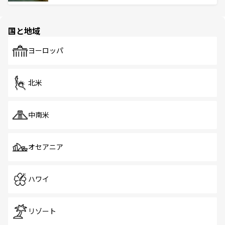
ける。 なお、新着のタイ情報は
コンテンツ一覧
を参照して
そう。 なお、新着の香港情報は
コンテンツ一覧
を参照して
と伝統を感じられるエスニックタウン、多数の緑豊かな公
ほしい。
ほしい。
園や自然保護区など、自然が調和した近代的な景観と文化
の多様性あふれるカラフルな町は、どこを歩いても新しい
国と地域
発見がある。さらに、治安のよさや充実した公共交通機関
も、旅行者にとっては魅力的なポイント。グルメも豊富
で、ホーカーズは地元の風情を楽しめる外せないスポット
ヨーロッパ
だ。訪れる人を飽きさせないシンガポールで、多様な魅力
を体感しよう。 なお、新着のシンガポール情報は
コンテン
ツ一覧
を参照してほしい。
北米
中南米
オセアニア
ハワイ
リゾート