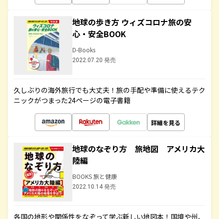
地球の歩き方 ウィズコロナ旅の安
心・安全BOOK
D-Books
2022.07.20 発売
久しぶりの海外旅行でも大丈夫！旅の手配や準備に使えるテク
ニックがつまった24ページの電子書籍
詳細を見る
地球のなぞり方 旅地図 アメリカ大
陸編
BOOKS 旅と健康
2022.10.14 発売
各国の地形や関係性をなぞって学ぶ新しい地図本！国境や州、