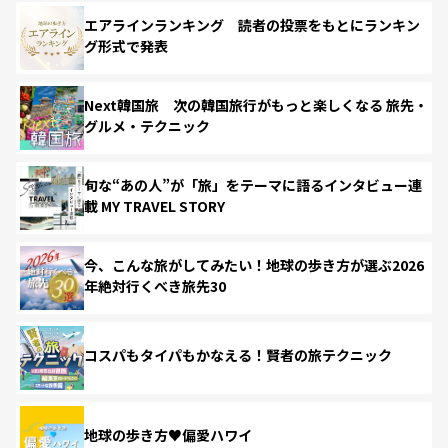
エアラインランキング 読者の投票をもとにランキン
グ形式で発表
Next韓国旅 次の韓国旅行がもっと楽しくなる 旅先・
グルメ・テクニック
旬な“あの人”が「旅」をテーマに語るインタビュー連
載 MY TRAVEL STORY
今、こんな旅がしてみたい！地球の歩き方が選ぶ2026
年絶対行くべき旅先30
コスパもタイパもかなえる！賢者の旅テクニック
地球の歩き方♥偏愛ハワイ