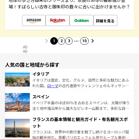
地球の歩き方御朱印シリーズより、奈良のお寺の最新版が登
場！すばらしい古寺と御朱印の数々に合いに出かけませんか？
詳細を見る
…
1
2
3
10
AD
AD
人気の国と地域から探す
イタリア
イタリアは歴史、文化、グルメ、自然と多彩な魅力にあふ
れた国。
ローマ
の古代遺跡やフィレンツェのルネッサンス
美術、ヴェネツィアの運河など、歴史あるスポットはもち
スペイン
ろん、トスカーナの美しい田園風景やアマルフィ海岸の絶
景など、自然景観も見逃せない。観光の合間には、本場の
イベリア半島のほぼ80％を占めるスペインは、太陽が降り
ピザやパスタなど、絶品のイタリア料理を堪能することも
注ぐ地中海沿岸から雄大なピレネー山脈まで、多彩な自然
できる。朝目覚めてから夜眠るまで、すべての瞬間を楽し
と文化が詰まったヨーロッパ屈指の旅行先だ。多様な地域
フランスの基本情報と観光ガイド・有名観光スポ
ませてくれるイタリアで、忘れられない旅をしてみよう！
文化が根付くこの国では、情熱的なフラメンコ、熱気あふ
なお、新着のイタリア情報は
コンテンツ一覧
を参照してほ
れる闘牛、そして美味しいタパスが生活の一部となってい
ット
しい。
る。首都マドリードの洗練された雰囲気や、バルセロナの
フランスは、世界中の旅行者を魅了し続けるヨーロッパ屈
アートに溢れた街角から、地方では古代ローマ遺跡や中世
指の観光地だ。首都パリのエッフェル塔やルーブル美術館