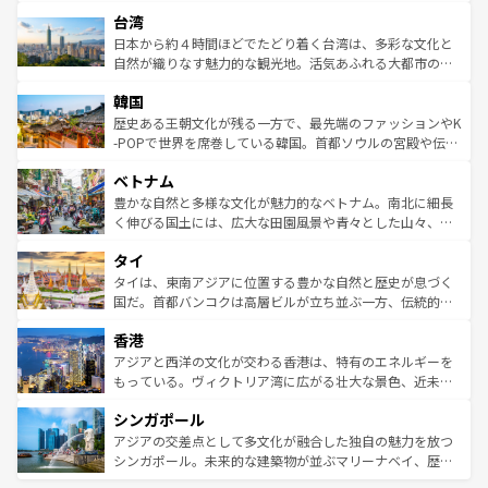
るだろう。車でのロードトリップや列車の旅も、アメリカ
文化や歴史が息づいている。「アロハスピリット」と呼ば
ストラリア東海岸北部に広がる大サンゴ礁地帯グレートバ
ならではの贅沢な旅のスタイルだ。 なお、新着のアメリカ
台湾
れるおもてなしの心で訪れる人々を迎えてくれるハワイの
リアリーフや大陸中央部にそびえるウルル（エアーズロッ
情報は
コンテンツ一覧
を参照してほしい。
人々、おいしいローカルフードやハワイアンミュージッ
ク）、タスマニアの美しい原生林やケアンズの熱帯雨林な
日本から約４時間ほどでたどり着く台湾は、多彩な文化と
ク、伝統的なフラダンスなど、すべてがハワイの魅力を彩
ど、見どころがたくさん。また、カフェやワイン、オージ
自然が織りなす魅力的な観光地。活気あふれる大都市の台
っている。訪れるたびに新しい発見と感動が待っているハ
ービーフなどの食文化も豊かで、美味しいものであふれて
北やノスタルジックな町並みが人気な九份（ジォウフェ
ワイを、存分に味わってほしい。 なお、新着のハワイ情報
韓国
いる。アクティビティも充実しており、サーフィンやダイ
ン）、静ひつな山岳地帯である台湾東部など、都市の喧騒
は
コンテンツ一覧
を参照してほしい。
ビング、ハイキングなど、アウトドア好きにはたまらな
と山間の静けさが共存しており、訪れる人に新しい発見と
歴史ある王朝文化が残る一方で、最先端のファッションやK
い。オーストラリアの多彩な魅力を存分に味わいつくそ
驚きをもたらしてくれる。また、奥深い台湾の食文化も魅
-POPで世界を席巻している韓国。首都ソウルの宮殿や伝統
う。 なお、新着のオーストラリア情報は
コンテンツ一覧
を
力で、夜市などの屋台グルメから高級料理、ヘルシーで美
家屋が並ぶエリアでは韓国の歴史と文化に浸ることがで
参照してほしい。
ベトナム
容にもいいと評判のスイーツなど、バラエティ豊かな料理
き、地方に足を延ばせば四季折々の自然美を楽しむことが
が味わえる。 なお、新着の台湾情報は
コンテンツ一覧
を参
できる。そして、キムチや焼肉、絶品のストリートフード
豊かな自然と多様な文化が魅力的なベトナム。南北に細長
照してほしい。
まで、さまざまな韓国料理が待っている。夜には、韓国な
く伸びる国土には、広大な田園風景や青々とした山々、世
らではのナイトライフも堪能できる。あたたかいホスピタ
界遺産に登録された壮大な自然景観が点在し、都市部では
タイ
リティに包まれながら、韓国の多彩な魅力を心ゆくまで味
急速な発展と共に伝統が息づく。ハノイの古い町並みやホ
わってみてほしい。 なお、新着の韓国情報は
コンテンツ一
ーチミン市のフランス統治時代の建物も、独特の雰囲気を
タイは、東南アジアに位置する豊かな自然と歴史が息づく
覧
を参照してほしい。
醸し出している。また、バラエティの豊かさとおいしさで
国だ。首都バンコクは高層ビルが立ち並ぶ一方、伝統的な
世界中の食通を魅了してやまないベトナム料理も魅力のひ
寺院や市場がいたるところに点在し、古きよき文化と現代
香港
とつ。フォーやバインミー、ベトナムコーヒーなどは、ぜ
の活気が交差している。北部ではチェンマイなどの山岳地
ひ現地で味わいたい。どの地域を訪れてもあたたかい人々
帯で自然と触れ合い、南部ではプーケットやクラビの美し
アジアと西洋の文化が交わる香港は、特有のエネルギーを
が旅行者を迎えてくれるので、きっと忘れられない旅にな
いビーチでリゾート気分を楽しむことができる。タイ料理
もっている。ヴィクトリア湾に広がる壮大な景色、近未来
るはずだ。 なお、新着のベトナム情報は
コンテンツ一覧
を
は世界的に有名で、屋台から高級レストランまで味覚を刺
的なアートスポット、そして歴史と現代が融合した町並
参照してほしい。
シンガポール
激する。気候は一年中温暖で、どの季節にも異なる楽しみ
み、どこを訪れても感動するはず。観光スポットが密集し
が待っている。親しみやすいタイの人々、仏教を中心とし
ており、効率よく見どころを回れるのも魅力。息をのむよ
アジアの交差点として多文化が融合した独自の魅力を放つ
た文化、そして多様な観光資源が、訪れる旅人を魅了し続
うな絶景から文化的な体験まで、香港を存分に楽しみ尽く
シンガポール。未来的な建築物が並ぶマリーナベイ、歴史
ける。 なお、新着のタイ情報は
コンテンツ一覧
を参照して
そう。 なお、新着の香港情報は
コンテンツ一覧
を参照して
と伝統を感じられるエスニックタウン、多数の緑豊かな公