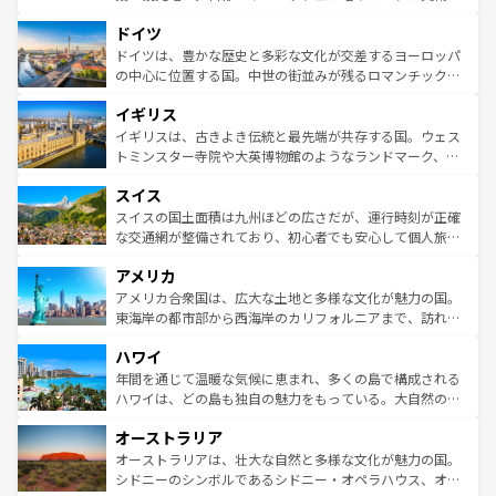
の城塞都市、穏やかなビーチリゾートまで多彩な表情を見
といった象徴的なスポットから、田舎町の古風な美しさま
せる。地方によって風土や気候が異なるスペインはその個
ドイツ
で、幅広い魅力が詰まっている。華麗な宮殿、歴史的な大
性で訪れる人を魅了する。 なお、新着のスペイン情報は
コ
聖堂、美しいビーチ、そして豊かな自然が、訪れる者を心
ドイツは、豊かな歴史と多彩な文化が交差するヨーロッパ
ンテンツ一覧
を参照してほしい。
から魅了する。また、フランスは美食の国としても知ら
の中心に位置する国。中世の街並みが残るロマンチック街
れ、フランス料理はユネスコ無形文化遺産にも登録されて
道から、未来を先取りするようなモダンな都市まで多様な
イギリス
いる。シャンパンの発祥地であるランス、プロヴァンスの
顔を持つこの国は、どこを歩いても飽きることがない。ベ
香り高いラベンダー畑など、多彩な楽しみ方が可能だ。さ
ルリンの文化的活気、バイエルン州のアルプスの絶景、そ
イギリスは、古きよき伝統と最先端が共存する国。ウェス
らに、パリ以外の地域にも魅力が溢れており、どの街角に
してライン川沿いのワイン畑といった風景は必見。ビール
トミンスター寺院や大英博物館のようなランドマーク、歴
も豊かな歴史と文化が息づいている。パリ以外の個性あふ
とソーセージを味わいながら地元の人と過ごす楽しい時間
史ある大学都市、美しい丘陵地帯や牧歌的な風景など、エ
れる地方に足を運ぶとそれぞれで全く異なる文化を体験で
スイス
は、お酒好きな人にはぜひ体験してほしい。 なお、新着の
リアごとに異なる魅力がある。また、優雅なアフタヌーン
きるだろう。 なお、新着のフランス情報は
コンテンツ一覧
ドイツ情報は
コンテンツ一覧
を参照してほしい。
ティー、ビール好きにはたまらない英国パブ、サッカー観
スイスの国土面積は九州ほどの広さだが、運行時刻が正確
を参照してほしい。
戦など、本場だからこそできる体験も豊富。イギリスを旅
な交通網が整備されており、初心者でも安心して個人旅行
して楽しみつくそう。 なお、新着のイギリス情報は
コンテ
を楽しめる。日本同様に時刻表どおりの旅が可能だ。中世
アメリカ
ンツ一覧
を参照してほしい。
の建物がそのまま残る町や、スイスならではのユニークな
博物館もあり、アルプス観光だけでなく町歩きも満喫する
アメリカ合衆国は、広大な土地と多様な文化が魅力の国。
ことができる。国民の所得が高いため物価も高いが、旅行
東海岸の都市部から西海岸のカリフォルニアまで、訪れる
者向けの交通パス提供のサービスもあり、うまく活用すれ
場所ごとに異なる風景と体験が待っている。ニューヨーク
ハワイ
ば市内交通費無料で観光を楽しむこともできる。 なお、新
のような巨大都市は、観光、ショッピング、エンターテイ
着のスイス情報は
コンテンツ一覧
を参照してほしい。
ンメントが詰まった刺激的なスポットだ。一方、アメリカ
年間を通じて温暖な気候に恵まれ、多くの島で構成される
西部には大自然が広がり、グランドキャニオンやイエロー
ハワイは、どの島も独自の魅力をもっている。大自然の神
ストーン国立公園といった絶景が堪能できる。さらに、南
秘を感じたいなら、火山が生み出した壮大な景観を誇るハ
オーストラリア
部のニューオーリンズでは、音楽と美食が融合した独特の
ワイ島は見逃せない。また、定番の観光地といえばオアフ
文化が魅力。旅行者はアメリカの各地域で異なる魅力を楽
島だが、静かな自然を求めるならマウイ島やカウアイ島が
オーストラリアは、壮大な自然と多様な文化が魅力の国。
しみながら、その多様性と豊かな歴史を感じることができ
おすすめ。エメラルドグリーンに輝く海をはじめ、豊かな
シドニーのシンボルであるシドニー・オペラハウス、オー