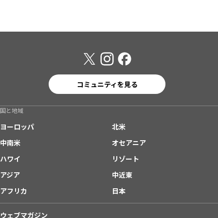
コミュニティを見る
国と地域
ヨーロッパ
北米
中南米
オセアニア
ハワイ
リゾート
アジア
中近東
アフリカ
日本
ウェブマガジン