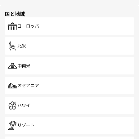
ほしい。
ほしい。
園や自然保護区など、自然が調和した近代的な景観と文化
の多様性あふれるカラフルな町は、どこを歩いても新しい
国と地域
発見がある。さらに、治安のよさや充実した公共交通機関
も、旅行者にとっては魅力的なポイント。グルメも豊富
で、ホーカーズは地元の風情を楽しめる外せないスポット
ヨーロッパ
だ。訪れる人を飽きさせないシンガポールで、多様な魅力
を体感しよう。 なお、新着のシンガポール情報は
コンテン
ツ一覧
を参照してほしい。
北米
中南米
オセアニア
ハワイ
リゾート