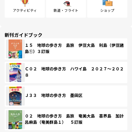
アクティビティ
鉄道・フライト
ショップ
新刊ガイドブック
１５ 地球の歩き方 島旅 伊豆大島 利島（伊豆諸
島①）３訂版
Ｃ０２ 地球の歩き方 ハワイ島 ２０２７～２０２
８
Ｊ３３ 地球の歩き方 墨田区
０２ 地球の歩き方 島旅 奄美大島 喜界島 加計
呂麻島（奄美群島１） ５訂版