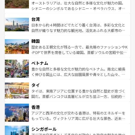
しみながら、その多様性と豊かな歴史を感じることができ
おすすめ。エメラルドグリーンに輝く海をはじめ、豊かな
オーストラリアは、壮大な自然と多様な文化が魅力の国。
るだろう。車でのロードトリップや列車の旅も、アメリカ
文化や歴史が息づいている。「アロハスピリット」と呼ば
シドニーのシンボルであるシドニー・オペラハウス、オー
ならではの贅沢な旅のスタイルだ。 なお、新着のアメリカ
れるおもてなしの心で訪れる人々を迎えてくれるハワイの
ストラリア東海岸北部に広がる大サンゴ礁地帯グレートバ
情報は
コンテンツ一覧
を参照してほしい。
人々、おいしいローカルフードやハワイアンミュージッ
台湾
リアリーフや大陸中央部にそびえるウルル（エアーズロッ
ク、伝統的なフラダンスなど、すべてがハワイの魅力を彩
ク）、タスマニアの美しい原生林やケアンズの熱帯雨林な
日本から約４時間ほどでたどり着く台湾は、多彩な文化と
っている。訪れるたびに新しい発見と感動が待っているハ
ど、見どころがたくさん。また、カフェやワイン、オージ
自然が織りなす魅力的な観光地。活気あふれる大都市の台
ワイを、存分に味わってほしい。 なお、新着のハワイ情報
ービーフなどの食文化も豊かで、美味しいものであふれて
北やノスタルジックな町並みが人気な九份（ジォウフェ
は
コンテンツ一覧
を参照してほしい。
韓国
いる。アクティビティも充実しており、サーフィンやダイ
ン）、静ひつな山岳地帯である台湾東部など、都市の喧騒
ビング、ハイキングなど、アウトドア好きにはたまらな
と山間の静けさが共存しており、訪れる人に新しい発見と
歴史ある王朝文化が残る一方で、最先端のファッションやK
い。オーストラリアの多彩な魅力を存分に味わいつくそ
驚きをもたらしてくれる。また、奥深い台湾の食文化も魅
-POPで世界を席巻している韓国。首都ソウルの宮殿や伝統
う。 なお、新着のオーストラリア情報は
コンテンツ一覧
を
力で、夜市などの屋台グルメから高級料理、ヘルシーで美
家屋が並ぶエリアでは韓国の歴史と文化に浸ることがで
参照してほしい。
ベトナム
容にもいいと評判のスイーツなど、バラエティ豊かな料理
き、地方に足を延ばせば四季折々の自然美を楽しむことが
が味わえる。 なお、新着の台湾情報は
コンテンツ一覧
を参
できる。そして、キムチや焼肉、絶品のストリートフード
豊かな自然と多様な文化が魅力的なベトナム。南北に細長
照してほしい。
まで、さまざまな韓国料理が待っている。夜には、韓国な
く伸びる国土には、広大な田園風景や青々とした山々、世
らではのナイトライフも堪能できる。あたたかいホスピタ
界遺産に登録された壮大な自然景観が点在し、都市部では
タイ
リティに包まれながら、韓国の多彩な魅力を心ゆくまで味
急速な発展と共に伝統が息づく。ハノイの古い町並みやホ
わってみてほしい。 なお、新着の韓国情報は
コンテンツ一
ーチミン市のフランス統治時代の建物も、独特の雰囲気を
タイは、東南アジアに位置する豊かな自然と歴史が息づく
覧
を参照してほしい。
醸し出している。また、バラエティの豊かさとおいしさで
国だ。首都バンコクは高層ビルが立ち並ぶ一方、伝統的な
世界中の食通を魅了してやまないベトナム料理も魅力のひ
寺院や市場がいたるところに点在し、古きよき文化と現代
香港
とつ。フォーやバインミー、ベトナムコーヒーなどは、ぜ
の活気が交差している。北部ではチェンマイなどの山岳地
ひ現地で味わいたい。どの地域を訪れてもあたたかい人々
帯で自然と触れ合い、南部ではプーケットやクラビの美し
アジアと西洋の文化が交わる香港は、特有のエネルギーを
が旅行者を迎えてくれるので、きっと忘れられない旅にな
いビーチでリゾート気分を楽しむことができる。タイ料理
もっている。ヴィクトリア湾に広がる壮大な景色、近未来
るはずだ。 なお、新着のベトナム情報は
コンテンツ一覧
を
は世界的に有名で、屋台から高級レストランまで味覚を刺
的なアートスポット、そして歴史と現代が融合した町並
参照してほしい。
シンガポール
激する。気候は一年中温暖で、どの季節にも異なる楽しみ
み、どこを訪れても感動するはず。観光スポットが密集し
が待っている。親しみやすいタイの人々、仏教を中心とし
ており、効率よく見どころを回れるのも魅力。息をのむよ
アジアの交差点として多文化が融合した独自の魅力を放つ