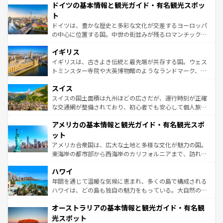
せる。地方によって風土や気候が異なるスペインはその個
ドイツの基本情報と観光ガイド・有名観光スポッ
で、幅広い魅力が詰まっている。華麗な宮殿、歴史的な大
性で訪れる人を魅了する。 なお、新着のスペイン情報は
コ
聖堂、美しいビーチ、そして豊かな自然が、訪れる者を心
ト
ンテンツ一覧
を参照してほしい。
から魅了する。また、フランスは美食の国としても知ら
ドイツは、豊かな歴史と多彩な文化が交差するヨーロッパ
れ、フランス料理はユネスコ無形文化遺産にも登録されて
の中心に位置する国。中世の街並みが残るロマンチック街
いる。シャンパンの発祥地であるランス、プロヴァンスの
道から、未来を先取りするようなモダンな都市まで多様な
香り高いラベンダー畑など、多彩な楽しみ方が可能だ。さ
イギリス
顔を持つこの国は、どこを歩いても飽きることがない。ベ
らに、パリ以外の地域にも魅力が溢れており、どの街角に
ルリンの文化的活気、バイエルン州のアルプスの絶景、そ
イギリスは、古きよき伝統と最先端が共存する国。ウェス
も豊かな歴史と文化が息づいている。パリ以外の個性あふ
してライン川沿いのワイン畑といった風景は必見。ビール
トミンスター寺院や大英博物館のようなランドマーク、歴
れる地方に足を運ぶとそれぞれで全く異なる文化を体験で
とソーセージを味わいながら地元の人と過ごす楽しい時間
史ある大学都市、美しい丘陵地帯や牧歌的な風景など、エ
きるだろう。 なお、新着のフランス情報は
コンテンツ一覧
スイス
は、お酒好きな人にはぜひ体験してほしい。 なお、新着の
リアごとに異なる魅力がある。また、優雅なアフタヌーン
を参照してほしい。
ドイツ情報は
コンテンツ一覧
を参照してほしい。
ティー、ビール好きにはたまらない英国パブ、サッカー観
スイスの国土面積は九州ほどの広さだが、運行時刻が正確
戦など、本場だからこそできる体験も豊富。イギリスを旅
な交通網が整備されており、初心者でも安心して個人旅行
して楽しみつくそう。 なお、新着のイギリス情報は
コンテ
を楽しめる。日本同様に時刻表どおりの旅が可能だ。中世
アメリカの基本情報と観光ガイド・有名観光スポ
ンツ一覧
を参照してほしい。
の建物がそのまま残る町や、スイスならではのユニークな
博物館もあり、アルプス観光だけでなく町歩きも満喫する
ット
ことができる。国民の所得が高いため物価も高いが、旅行
アメリカ合衆国は、広大な土地と多様な文化が魅力の国。
者向けの交通パス提供のサービスもあり、うまく活用すれ
東海岸の都市部から西海岸のカリフォルニアまで、訪れる
ば市内交通費無料で観光を楽しむこともできる。 なお、新
場所ごとに異なる風景と体験が待っている。ニューヨーク
着のスイス情報は
コンテンツ一覧
を参照してほしい。
ハワイ
のような巨大都市は、観光、ショッピング、エンターテイ
ンメントが詰まった刺激的なスポットだ。一方、アメリカ
年間を通じて温暖な気候に恵まれ、多くの島で構成される
西部には大自然が広がり、グランドキャニオンやイエロー
ハワイは、どの島も独自の魅力をもっている。大自然の神
ストーン国立公園といった絶景が堪能できる。さらに、南
秘を感じたいなら、火山が生み出した壮大な景観を誇るハ
オーストラリアの基本情報と観光ガイド・有名観
部のニューオーリンズでは、音楽と美食が融合した独特の
ワイ島は見逃せない。また、定番の観光地といえばオアフ
文化が魅力。旅行者はアメリカの各地域で異なる魅力を楽
島だが、静かな自然を求めるならマウイ島やカウアイ島が
光スポット