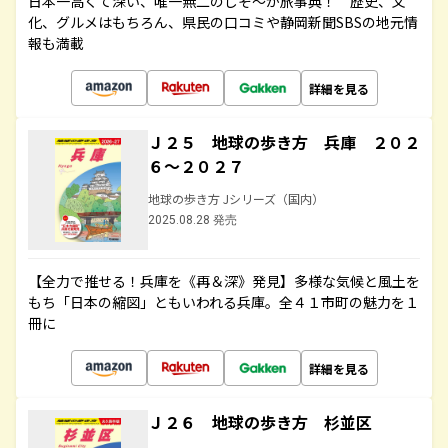
日本一高くて深い、唯一無二のしぞ～か旅事典！ 歴史、文
化、グルメはもちろん、県民の口コミや静岡新聞SBSの地元情
報も満載
詳細を見る
Ｊ２５ 地球の歩き方 兵庫 ２０２
６～２０２７
地球の歩き方 Jシリーズ（国内）
2025.08.28 発売
【全力で推せる！兵庫を《再＆深》発見】多様な気候と風土を
もち「日本の縮図」ともいわれる兵庫。全４１市町の魅力を１
冊に
詳細を見る
Ｊ２６ 地球の歩き方 杉並区