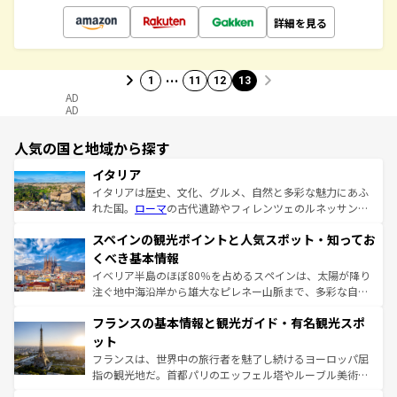
詳細を見る
…
1
11
12
13
AD
AD
人気の国と地域から探す
イタリア
イタリアは歴史、文化、グルメ、自然と多彩な魅力にあふ
れた国。
ローマ
の古代遺跡やフィレンツェのルネッサンス
美術、ヴェネツィアの運河など、歴史あるスポットはもち
スペインの観光ポイントと人気スポット・知ってお
ろん、トスカーナの美しい田園風景やアマルフィ海岸の絶
景など、自然景観も見逃せない。観光の合間には、本場の
くべき基本情報
ピザやパスタなど、絶品のイタリア料理を堪能することも
イベリア半島のほぼ80％を占めるスペインは、太陽が降り
できる。朝目覚めてから夜眠るまで、すべての瞬間を楽し
注ぐ地中海沿岸から雄大なピレネー山脈まで、多彩な自然
ませてくれるイタリアで、忘れられない旅をしてみよう！
と文化が詰まったヨーロッパ屈指の旅行先だ。多様な地域
なお、新着のイタリア情報は
コンテンツ一覧
を参照してほ
フランスの基本情報と観光ガイド・有名観光スポ
文化が根付くこの国では、情熱的なフラメンコ、熱気あふ
しい。
れる闘牛、そして美味しいタパスが生活の一部となってい
ット
る。首都マドリードの洗練された雰囲気や、バルセロナの
フランスは、世界中の旅行者を魅了し続けるヨーロッパ屈
アートに溢れた街角から、地方では古代ローマ遺跡や中世
指の観光地だ。首都パリのエッフェル塔やルーブル美術館
の城塞都市、穏やかなビーチリゾートまで多彩な表情を見
といった象徴的なスポットから、田舎町の古風な美しさま