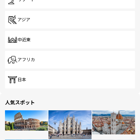
アジア
中近東
アフリカ
日本
人気スポット