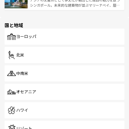
た文化、そして多様な観光資源が、訪れる旅人を魅了し続
うな絶景から文化的な体験まで、香港を存分に楽しみ尽く
シンガポール。未来的な建築物が並ぶマリーナベイ、歴史
ける。 なお、新着のタイ情報は
コンテンツ一覧
を参照して
そう。 なお、新着の香港情報は
コンテンツ一覧
を参照して
と伝統を感じられるエスニックタウン、多数の緑豊かな公
ほしい。
ほしい。
園や自然保護区など、自然が調和した近代的な景観と文化
の多様性あふれるカラフルな町は、どこを歩いても新しい
国と地域
発見がある。さらに、治安のよさや充実した公共交通機関
も、旅行者にとっては魅力的なポイント。グルメも豊富
で、ホーカーズは地元の風情を楽しめる外せないスポット
ヨーロッパ
だ。訪れる人を飽きさせないシンガポールで、多様な魅力
を体感しよう。 なお、新着のシンガポール情報は
コンテン
ツ一覧
を参照してほしい。
北米
中南米
オセアニア
ハワイ
リゾート